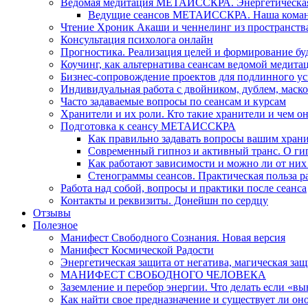
Ведомая медитация МЕТАИССКРА. Энергетическая ч
Ведущие сеансов МЕТАИССКРА. Наша коман
Чтение Хроник Акаши и ченнелинг из пространст
Консультация психолога онлайн
Прогностика. Реализация целей и формирование б
Коучинг, как альтернатива сеансам ведомой медита
Бизнес-сопровождение проектов для подлинного ус
Индивидуальная работа с двойником, дублем, маск
Часто задаваемые вопросы по сеансам и курсам
Хранители и их роли. Кто такие хранители и чем о
Подготовка к сеансу МЕТАИССКРА
Как правильно задавать вопросы вашим хран
Современный гипноз и активный транс. О ги
Как работают зависимости и можно ли от н
Стенограммы сеансов. Практическая польза р
Работа над собой, вопросы и практики после сеанса
Контакты и реквизиты. Донейшн по сердцу
Отзывы
Полезное
Манифест Свободного Сознания. Новая версия
Манифест Космической Радости
Энергетическая защита от негатива, магическая защ
МАНИФЕСТ СВОБОДНОГО ЧЕЛОВЕКА
Заземление и перебор энергии. Что делать если «в
Как найти свое предназначение и существует ли он