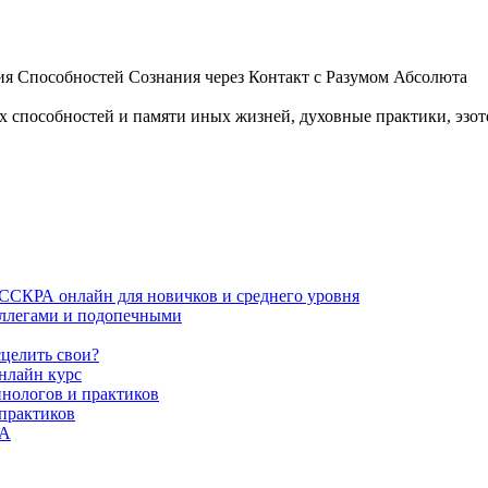
 Способностей Сознания через Контакт с Разумом Абсолюта
пособностей и памяти иных жизней, духовные практики, эзотер
ИССКРА онлайн для новичков и среднего уровня
коллегами и подопечными
сцелить свои?
нлайн курс
пнологов и практиков
 практиков
РА