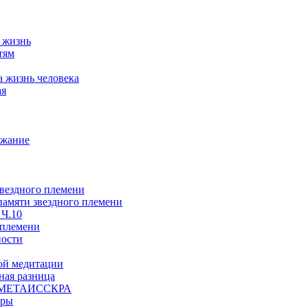
а жизнь
тям
а жизнь человека
ая
ржание
звездного племени
 памяти звездного племени
 Ч.10
 племени
ности
ой медитации
ая разница
й, МЕТАИССКРА
еры