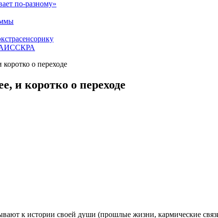
вает по-разному»
аммы
экстрасенсорику
ЕТАИССКРА
и коротко о переходе
е, и коротко о переходе
вают к истории своей души (прошлые жизни, кармические связи с