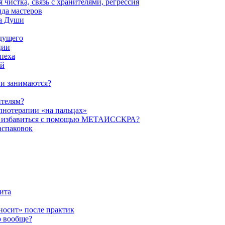
истка, связь с хранителями, регрессия
да мастеров
ва Души
удущего
ции
пеха
ой
ни занимаются?
ителям?
пнотерапии «на пальцах»
их избавиться с помощью МЕТАИССКРА?
аспаковок
ита
ыносит» после практик
о вообще?