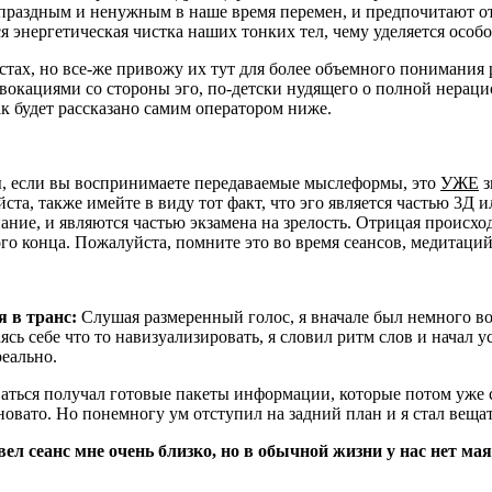
раздным и ненужным в наше время перемен, и предпочитают отв
я энергетическая чистка наших тонких тел, чему уделяется особ
стах, но все-же привожу их тут для более объемного понимания
вокациями со стороны эго, по-детски нудящего о полной нераци
ак будет рассказано самим оператором ниже.
, если вы воспринимаете передаваемые мыслеформы, это
УЖЕ
з
йста, также имейте в виду тот факт, что эго является частью 3Д
ние, и являются частью экзамена на зрелость. Отрицая происхо
кого конца. Пожалуйста, помните это во время сеансов, медитаци
 в транс:
Слушая размеренный голос, я вначале был немного во
ь себе что то навизуализировать, я словил ритм слов и начал усп
реально.
аться получал готовые пакеты информации, которые потом уже са
овато. Но понемногу ум отступил на задний план и я стал вещать
вел сеанс мне очень близко, но в обычной жизни у нас нет ма