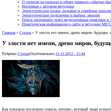
О гипнозе на пальцах и общее правило «обычно бы
Интервью с автором методики
Энергетические блоки, родовые и семейные прогр
Энергетические подключки и выброс эмоций
Поиск пропавших через медитативные практики и 
Практическая информация о сайте и методике М
Главная
»
Статьи
»
У злости нет имени, древо миров, будущее, 
У злости нет имени, древо миров, будуще
Рубрики
Статьи
Опубликовано
21.11.2012 - 11:44
Как показали последние сеансы, интерес, который люди испыты