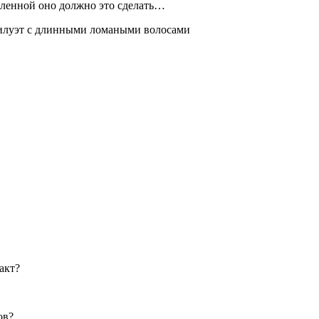
селенной оно должно это сделать…
 силуэт с длинными ломаными волосами
акт?
ов?