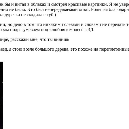
 так бы и витал в облаках и смотрел красивые картинки. Я не уве
шенно не было. Это был непередаваемый опыт. Большая благодар
а дурачка не сходила с губ
)
и, но дело в том что никакими слезами и словами не передать те
о мы подразумеваем под «любовью» здесь в 3Д.
мире, расскажи мне, что ты видишь
везд, я стою возле большого дерева, это похоже на переплетенны