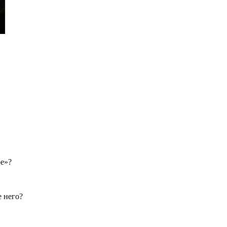
ре»?
е него?