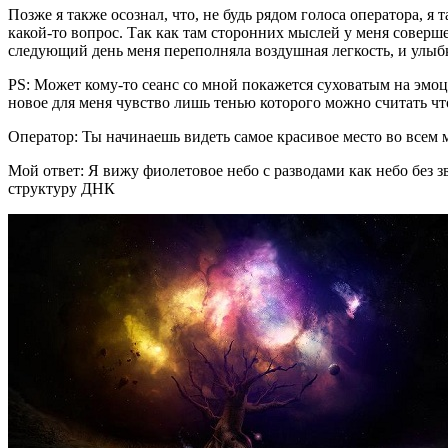
Позже я также осознал, что, не будь рядом голоса оператора, я
какой-то вопрос. Так как там сторонних мыслей у меня совер
следующий день меня переполняла воздушная легкость, и улыбк
PS: Может кому-то сеанс со мной покажется суховатым на эмоци
новое для меня чувство лишь тенью которого можно считать чт
Оператор: Ты начинаешь видеть самое красивое место во всем 
Мой ответ: Я вижу фиолетовое небо с разводами как небо без з
структуру ДНК