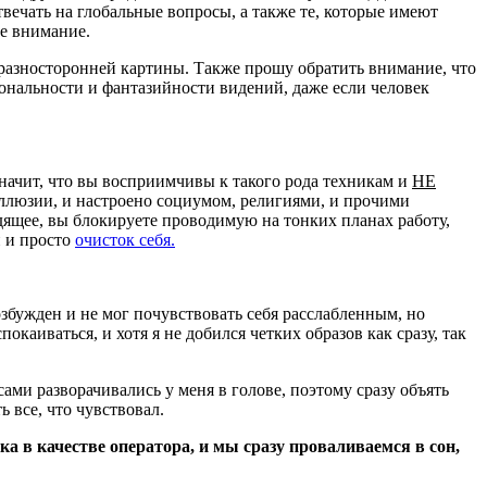
ечать на глобальные вопросы, а также те, которые имеют
ое внимание.
 разносторонней картины. Также прошу обратить внимание, что
ональности и фантазийности видений, даже если человек
начит, что вы восприимчивы к такого рода техникам и
НЕ
 иллюзии, и настроено социумом, религиями, и прочими
дящее, вы блокируете проводимую на тонких планах работу,
й и просто
очисток себя.
збужден и не мог почувствовать себя расслабленным, но
окаиваться, и хотя я не добился четких образов как сразу, так
ми разворачивались у меня в голове, поэтому сразу объять
 все, что чувствовал.
яка в качестве оператора, и мы сразу проваливаемся в сон,