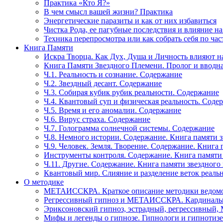
Практика «Кто Я?»
В чем смысл вашей жизни? Практика
Энергетические паразиты и как от них избавиться
Чистка Рода, ее пагубные последствия и влияние н
Техника перепросмотра или как собрать себя по час
Книга Памяти
Искра Творца. Как Дух, Душа и Личность влияют н
Книга Памяти Звездного Племени. Пролог и вводн
Ч.1. Реальность и сознание. Содержание
Ч.2. Звездный десант. Содержание
Ч.3. Собирая кубик рубик реальности. Содержание
Ч.4. Квантовый суп и физическая реальность. Соде
Ч.5. Время и его аномалии. Содержание
Ч.6. Вирус страха. Содержание
Ч.7. Голограмма солнечной системы. Содержание
Ч.8. Немного истории. Содержание. Книга памяти 
Ч.9. Человек. Земля. Творение. Содержание. Книга
Инструменты контроля. Содержание. Книга памяти
Ч.11. Другие. Содержание. Книга памяти звездного
Квантовый мир. Слияние и разделение веток реаль
О методике
МЕТАИССКРА. Краткое описание методики ведом
Регрессивный гипноз и МЕТАИССКРА. Кардинальн
Эриксоновский гипноз, эстрадный, регрессивны
Мифы и легенды о гипнозе. Гипнологи и гипнотиз