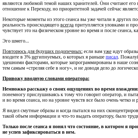
являются любимой темой наших хранителей. Они считают его п
отношение к Переходу, но приоритетной задачей сейчас являетс
Некоторые моменты из этого сеанса вы уже читали в других по
реальность происходящего
всегда
притупляется уловками и про
чувствует это на физическом уровне во время и после сеанса, к
Эго шмего...
Повторюсь для будущих подопечных:
если вам
уже
идут образы
входите в 3%
не
гипнуемых, о которых я раньше
писал
. Пожалу
здешними факторами, которые запрограммированы в наше созна
тем самым «стреляя себе в ногу», и не доводя дело до логичес
Привожу вводную словами оператора:
Немножко расскажу о своих ощущениях во время вхождения
понемногу прислушиваясь к тому что говорит оператор, и пытаяс
и во время сеанса, но на уровне чувств все было очень четко и 
Я видел смутные образы и когда пытался на них сконцентриров
такой объем информации и что-то выдать оператору, было трудн
Только после сеанса я понял что состояние, в котором я про
не успев зафиксироваться в нем.