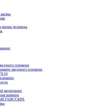
а жизнь
тям
а жизнь человека
ая
ржание
звездного племени
 памяти звездного племени
 Ч.10
 племени
ности
ой медитации
ая разница
й, МЕТАИССКРА
еры