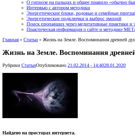
О гипнозе на пальцах и общее правило «обычно бы
Интервью с автором методики
Энергетические блоки, родовые и семейные прогр
Энергетические подключки и выброс эмоций
Поиск пропавших через медитативные практики и 
Практическая информация о сайте и методике М
Главная
»
Статьи
»
Жизнь на Земле. Воспоминания древней ду
Жизнь на Земле. Воспоминания древне
Рубрики
Статьи
Опубликовано
21.02.2014 - 14:40
28.01.2020
Найдено на просторах интернета.