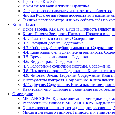
Практика «Кто Я?»
В чем смысл вашей жизни? Практика
Энергетические паразиты и как от них избавиться
Чистка Рода, ее пагубные последствия и влияние н
Техника перепросмотра или как собрать себя по час
Книга Памяти
Искра Творца. Как Дух, Душа и Личность влияют н
Книга Памяти Звездного Племени. Пролог и вводн
Ч.1. Реальность и сознание. Содержание
Ч.2. Звездный десант. Содержание
Ч.3. Собирая кубик рубик реальности. Содержание
Ч.4. Квантовый суп и физическая реальность. Соде
Ч.5. Время и его аномалии. Содержание
Ч.6. Вирус страха. Содержание
Ч.7. Голограмма солнечной системы. Содержание
Ч.8. Немного истории. Содержание. Книга памяти 
Ч.9. Человек. Земля. Творение. Содержание. Книга
Инструменты контроля. Содержание. Книга памяти
Ч.11. Другие. Содержание. Книга памяти звездного
Квантовый мир. Слияние и разделение веток реаль
О методике
МЕТАИССКРА. Краткое описание методики ведом
Регрессивный гипноз и МЕТАИССКРА. Кардинальн
Эриксоновский гипноз, эстрадный, регрессивны
Мифы и легенды о гипнозе. Гипнологи и гипнотиз