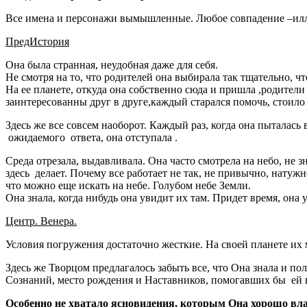
Все имена и персонажи вымышленные. Любое совпадение –иллю
ПредИстория
Она была странная, неудобная даже для себя.
Не смотря на то, что родителей она выбирала так тщательно, чт
На ее планете, откуда она собственно сюда и пришла ,родители
заинтересованны друг в друге,каждый старался помочь, стоило 
Здесь же все совсем наоборот. Каждый раз, когда она пыталась
ожидаемого ответа, она отступала .
Среда отрезала, выдавливала. Она часто смотрела на небо, не з
здесь делает. Почему все работает не так, не привычно, натужн
что можно еще искать на небе. Голубом небе Земли.
Она знала, когда нибудь она увидит их там. Придет время, она у
Центр. Венера.
Условия погружения достаточно жесткие. На своей планете их
Здесь же Творцом предлагалось забыть все, что Она знала и п
Сознаний, место рождения и Наставников, помогавших бы ей в
Особенно не хватало ясновидения, которым Она хорошо вла