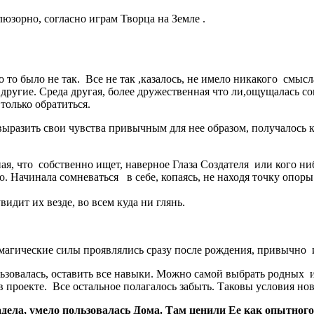
зорно, согласно играм Творца на Земле .
о то было не так. Все не так ,казалось, не имело никакого смысла
 другие. Среда другая, более дружественная что ли,ощущалась со
только обратиться.
 выразить свои чувства привычным для нее образом, получалось к
ная, что собственно ищет, наверное Глаза Создателя или кого ни
о. Начинала сомневаться в себе, копаясь, не находя точку опоры
видит их везде, во всем куда ни глянь.
 магические силы проявлялись сразу после рождения, привычно 
ользовалась, оставить все навыки. Можно самой выбрать родных
 проекте. Все остальное полагалось забыть. Таковы условия но
дела, умело пользовалась Дома. Там ценили Ее как опытного