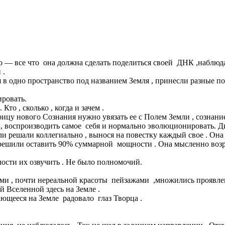
ло — все что она должна сделать поделиться своей ДНК ,наблюда
 .
 в одно пространство под названием Земля , принесли разные п
ировать.
то , сколько , когда и зачем .
трицу нового Сознания нужно увязать ее с Полем Земли , созна
 воспроизводить самое себя и нормально эволюционировать. Ди
 решали коллегиально , вынося на повестку каждый свое . Она н
решили оставить 90% суммарной мощности . Она мысленно возра
лости их озвучить . Не было полномочий.
ми , почти нереальной красоты пейзажами ,множились проявле
 Вселенной здесь на Земле .
ающееся на Земле радовало глаз Творца .