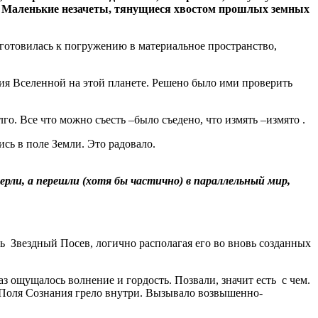
Маленькие незачеты, тянущиеся хвостом прошлых земных
 готовилась к погружению в материальное пространство,
ия Вселенной на этой планете. Решено было ими проверить
. Все что можно съесть –было съедено, что измять –измято .
сь в поле Земли. Это радовало.
рли, а перешли (хотя бы частично) в параллельный мир,
ь Звездный Посев, логично располагая его во вновь созданных
 ощущалось волнение и гордость. Позвали, значит есть с чем.
 Поля Сознания грело внутри. Вызывало возвышенно-