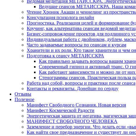
Ведомая медитация МЕТАИССКРА. Энергетическая ч
Ведущие сеансов МЕТАИССКРА. Наша коман
Чтение Хроник Акаши и ченнелинг из пространст
Консультация психолога онлайн
Прогностика. Реализация целей и формирование б
Коучинг, как альтернатива сеансам ведомой медита
Бизнес-сопровождение проектов для подлинного ус
Индивидуальная работа с двойником, дублем, маск
Часто задаваемые вопросы по сеансам и курсам
Хранители и их роли. Кто такие хранители и чем о
Подготовка к сеансу МЕТАИССКРА
Как правильно задавать вопросы вашим хран
Современный гипноз и активный транс. О ги
Как работают зависимости и можно ли от н
Стенограммы сеансов. Практическая польза р
Работа над собой, вопросы и практики после сеанса
Контакты и реквизиты. Донейшн по сердцу
Отзывы
Полезное
Манифест Свободного Сознания. Новая версия
Манифест Космической Радости
Энергетическая защита от негатива, магическая защ
МАНИФЕСТ СВОБОДНОГО ЧЕЛОВЕКА
Заземление и перебор энергии. Что делать если «в
Как найти свое предназначение и существует ли он