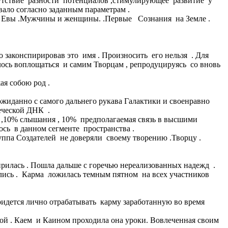
тсутствие разности потенциалов ,стимулирующее развитие у
ало согласно заданным параметрам .
ы и Евы .Мужчины и женщины. .Первые Сознания на Земле .
 законспирировав это имя . Произносить его нельзя . Для
ось воплощаться и самим Творцам , репродуцируясь со вновь
ая собою род .
данно с самого дальнего рукава Галактики и своенравно
еческой ДНК .
я ,10% слышания , 10% предполагаемая связь в высшими
ось в данном сегменте пространства .
уппа Создателей не доверяли своему творению .Творцу .
смирилась . Пошла дальше с горечью нереализованных надежд .
рились . Карма ложилась темным пятном на всех участников
придется лично отрабатывать карму заработанную во время
ой . Каем и Каином проходила она уроки. Вовлеченная своим