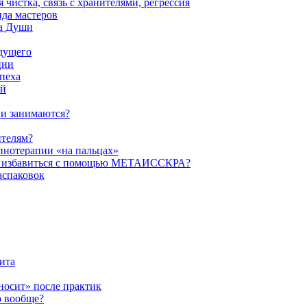
истка, связь с хранителями, регрессия
да мастеров
ва Души
удущего
ции
пеха
ой
ни занимаются?
ителям?
пнотерапии «на пальцах»
их избавиться с помощью МЕТАИССКРА?
аспаковок
ита
ыносит» после практик
о вообще?