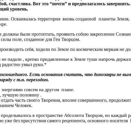
ой, счастлива. Вот это “почти” и предполагалось завершить.
щий уровень.
дании. Осваивалась территория вновь созданной планеты Земля,
ире.
и должны были протоптать, проявить собою закрепление Сознан
 силы поле, созданное для Геи Творцом.
зводить себя, ходили по Земле по космическим меркам не долго
не падали , крепко придавленные к Земле туши напрочь держали
ц радостно умыл руки.*
роизошедшего. Есть основания считать, что динозавры не выме
ряду с т.н. переходом.
и энергиями совсем на другом плане.
, лучшую половину .
отдать часть своего Творения, вполне совершенного, продолжит
званием Человек.
проделывалось в пространстве Абсолюта Творцом, но каждый раз
ю уже без присутствия самого рецепиента, основного носителя