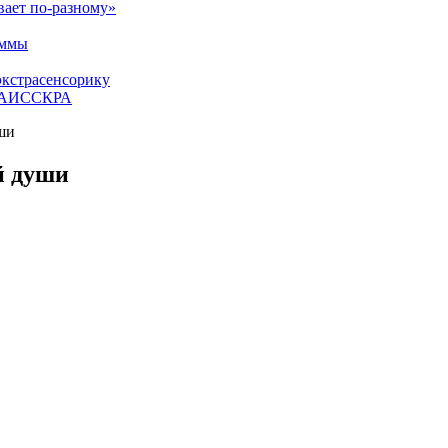
вает по-разному»
аммы
экстрасенсорику
ЕТАИССКРА
ши
й души