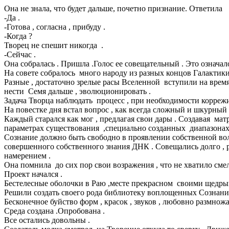
Она не знала, что будет дальше, почетно признание. Ответила
-Да .
-Готова , согласна , прибуду .
-Когда ?
Творец не спешит никогда .
-Сейчас .
Она собралась . Пришла .Голос ее совещательный . Это означа
На совете собралось много народу из разных концов Галактики
Разные , достаточно зрелые расы Вселенной вступили на время
нести Семя дальше , эволюционировать .
Задача Творца наблюдать процесс , при необходимости корреж
На повестке дня встал вопрос , как всегда сложный и шкурный . К
Каждый старался как мог , предлагая свои дары . Создавая ма
параметрах существования ,специально созданных диапазонах,
Сознание должно быть свободно в проявлении собственной воли
совершенного собственного знания ДНК . Совещались долго , 
намерением .
Она помнила до сих пор свои возражения , что не хватило сме
Проект начался .
Бестелесные оболочки в Раю ,месте прекрасном своими щедры
Решили создать своего рода библиотеку воплощенных Сознаний
Бесконечное буйство форм , красок , звуков , любовно размнож
Среда создана .Опробована .
Все остались довольны .