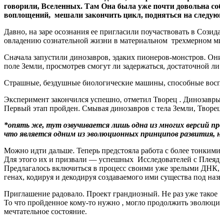
говорили, Вселенных. Там Она была уже почти довольна соб
воплощений, мешали закончить цикл, подняться на следую
Давно, на заре осознания ее пригласили поучаствовать в Cози
овладению сознательной жизни в материальном трехмерном м
Сначала запустили динозавров, эдаких пионеров-монстров. Он
поле Земли, просмотрев смогут ли задержаться, достаточной ли
Страшные, бездушные биологические машины, способные воспрои
Эксперимент закончился успешно, отметил Творец . Динозавры 
Первый этап пройден. Смывая динозавров с тела Земли, Творе
*опять же, тут озвучивается лишь одна из многих версий п
что является одним из эволюционных принципов развития, на
Можно идти дальше. Теперь предстояла работа с более тонким
Для этого их и призвали — успешных Исследователей с Плеяд
Предлагалось включиться в процесс своими уже зрелыми ДНК, 
генах, кодируя и декодируя создаваемого ими существа под на
Приглашение радовало. Проект грандиозный. Не раз уже такое 
То что пройденное кому-то нужно , могло продолжить эволюци
мечтательное состояние.