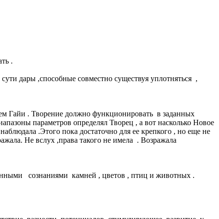
ть .
о сути дары ,способные совместно существуя уплотняться ,
нием Гайи . Творение должно функционировать в заданных
апазоны параметров определял Творец , а вот насколько Новое
аблюдала .Этого пока достаточно для ее крепкого , но еще не
жала. Не вслух ,права такого не имела . Возражала
нными сознаниями камней , цветов , птиц и животных .