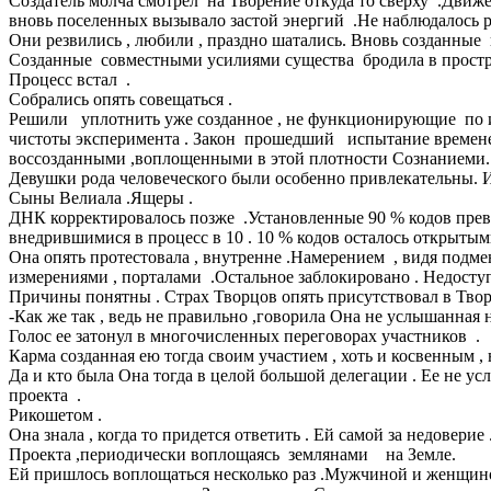
Создатель молча смотрел на Творение откуда то сверху .Движ
вновь поселенных вызывало застой энергий .Не наблюдалось р
Они резвились , любили , праздно шатались. Вновь созданны
Созданные совместными усилиями существа бродила в пространс
Процесс встал .
Собрались опять совещаться .
Решили уплотнить уже созданное , не функционирующие по изн
чистоты эксперимента . Закон прошедший испытание времене
воссозданными ,воплощенными в этой плотности Сознаниеми.
Девушки рода человеческого были особенно привлекательны. Им
Сыны Велиала .Ящеры .
ДНК корректировалось позже .Установленные 90 % кодов пре
внедрившимися в процесс в 10 . 10 % кодов осталось открыт
Она опять протестовала , внутренне .Намерением , видя подм
измерениями , порталами .Остальное заблокировано . Недосту
Причины понятны . Страх Творцов опять присутствовал в Твор
-Как же так , ведь не правильно ,говорила Она не услышанная 
Голос ее затонул в многочисленных переговорах участников .
Карма созданная ею тогда своим участием , хоть и косвенным ,
Да и кто была Она тогда в целой большой делегации . Ее не у
проекта .
Рикошетом .
Она знала , когда то придется ответить . Ей самой за недове
Проекта ,периодически воплощаясь землянами на Земле.
Ей пришлось воплощаться несколько раз .Мужчиной и женщино