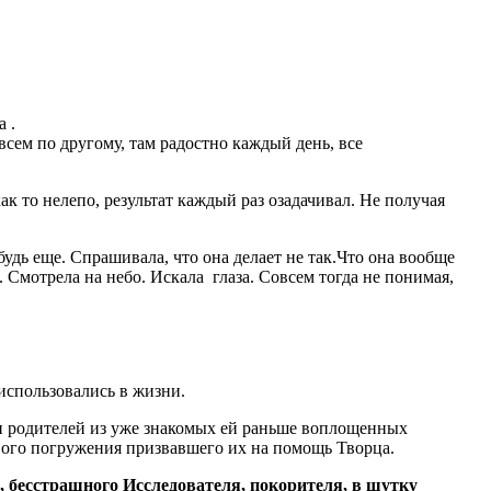
 .
всем по другому, там радостно каждый день, все
ак то нелепо, результат каждый раз озадачивал. Не получая
будь еще. Спрашивала, что она делает не так.Что она вообще
. Смотрела на небо. Искала глаза. Совсем тогда не понимая,
использовались в жизни.
 и родителей из уже знакомых ей раньше воплощенных
вого погружения призвавшего их на помощь Творца.
, бесстрашного Исследователя, покорителя, в шутку