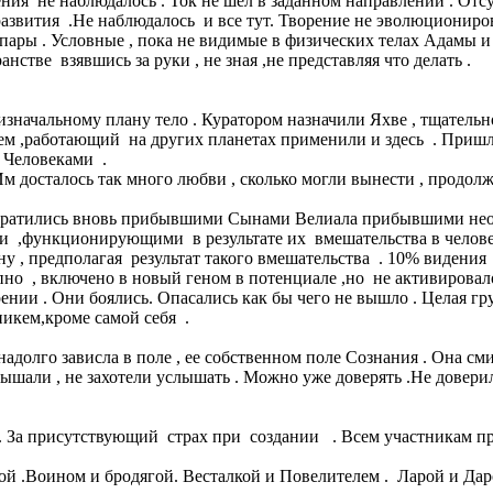
ения не наблюдалось . Ток не шел в заданном направлении . О
азвития .Не наблюдалось и все тут. Творение не эволюциониров
е пары . Условные , пока не видимые в физических телах Адам
тве взявшись за руки , не зная ,не представляя что делать .
ачальному плану тело . Куратором назначили Яхве , тщательно
м ,работающий на других планетах применили и здесь . Пришл
 Человеками .
 досталось так много любви , сколько могли вынести , продолж
вратились вновь прибывшими Сынами Велиала прибывшими неожи
ыми ,функционирующими в результате их вмешательства в челов
ену , предполагая результат такого вмешательства . 10% видени
пно , включено в новый геном в потенциале ,но не активировал
ении . Они боялись. Опасались как бы чего не вышло . Целая гр
никем,кроме самой себя .
 надолго зависла в поле , ее собственном поле Сознания . Она 
слышали , не захотели услышать . Можно уже доверять .Не дове
рие . За присутствующий страх при создании . Всем участникам 
й .Воином и бродягой. Весталкой и Повелителем . Ларой и Дар