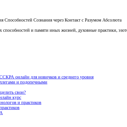
 Способностей Сознания через Контакт с Разумом Абсолюта
пособностей и памяти иных жизней, духовные практики, эзотер
ИССКРА онлайн для новичков и среднего уровня
коллегами и подопечными
сцелить свои?
нлайн курс
пнологов и практиков
 практиков
РА