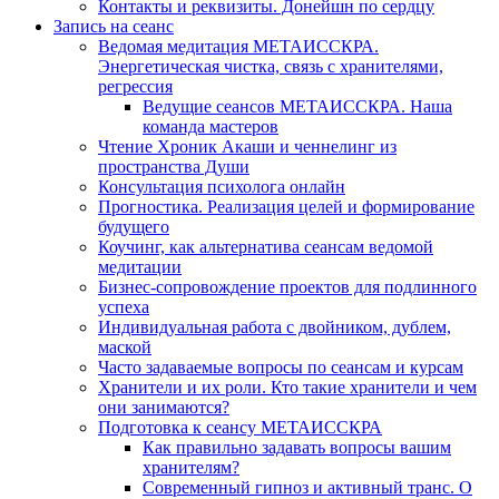
Контакты и реквизиты. Донейшн по сердцу
Запись на сеанс
Ведомая медитация МЕТАИССКРА.
Энергетическая чистка, связь с хранителями,
регрессия
Ведущие сеансов МЕТАИССКРА. Наша
команда мастеров
Чтение Хроник Акаши и ченнелинг из
пространства Души
Консультация психолога онлайн
Прогностика. Реализация целей и формирование
будущего
Коучинг, как альтернатива сеансам ведомой
медитации
Бизнес-сопровождение проектов для подлинного
успеха
Индивидуальная работа с двойником, дублем,
маской
Часто задаваемые вопросы по сеансам и курсам
Хранители и их роли. Кто такие хранители и чем
они занимаются?
Подготовка к сеансу МЕТАИССКРА
Как правильно задавать вопросы вашим
хранителям?
Современный гипноз и активный транс. О