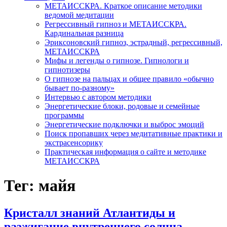
МЕТАИССКРА. Краткое описание методики
ведомой медитации
Регрессивный гипноз и МЕТАИССКРА.
Кардинальная разница
Эриксоновский гипноз, эстрадный, регрессивный,
МЕТАИССКРА
Мифы и легенды о гипнозе. Гипнологи и
гипнотизеры
О гипнозе на пальцах и общее правило «обычно
бывает по-разному»
Интервью с автором методики
Энергетические блоки, родовые и семейные
программы
Энергетические подключки и выброс эмоций
Поиск пропавших через медитативные практики и
экстрасенсорику
Практическая информация о сайте и методике
МЕТАИССКРА
Тег: майя
Кристалл знаний Атлантиды и
разжигание внутреннего солнца