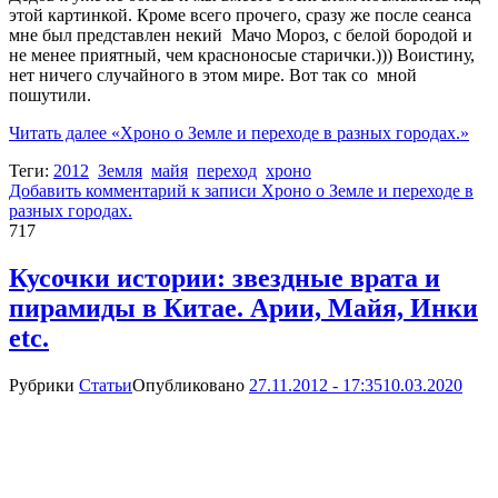
этой картинкой. Кроме всего прочего, сразу же после сеанса
мне был представлен некий Мачо Мороз, с белой бородой и
не менее приятный, чем красноносые старички.))) Воистину,
нет ничего случайного в этом мире. Вот так со мной
пошутили.
Читать далее
«Хроно о Земле и переходе в разных городах.»
Теги:
2012
Земля
майя
переход
хроно
Добавить комментарий
к записи Хроно о Земле и переходе в
разных городах.
717
Кусочки истории: звездные врата и
пирамиды в Китае. Арии, Майя, Инки
etc.
Рубрики
Статьи
Опубликовано
27.11.2012 - 17:35
10.03.2020