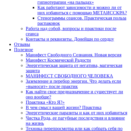
гипнотерапии «на пальцах»
Как работают зависимости и можно ли от
них избавиться с помощью МЕТАИССКРА?
Стенограммы сеансов. Практическая польза
распаковок
Работа над собой, вопросы и практики после
сеанса
Контакты и реквизиты. Донейшн по сердцу
Отзывы
Полезное
Манифест Свободного Сознания. Новая версия
Манифест Космической Радости
Энергетическая защита от негатива, магическая
защита
МАНИФЕСТ СВОБОДНОГО ЧЕЛОВЕКА
Заземление и перебор энергии. Что делать если
«выносит» после практик
Как найти свое предназначение и существует ли
оно вообще?
Практика «Кто Я?»
В чем смысл вашей жизни? Практика
Энергетические паразиты и как от них избавиться
Чистка Рода, ее пагубные последствия и влияние
на жизнь
Техника перепросмотра или как собрать себя по