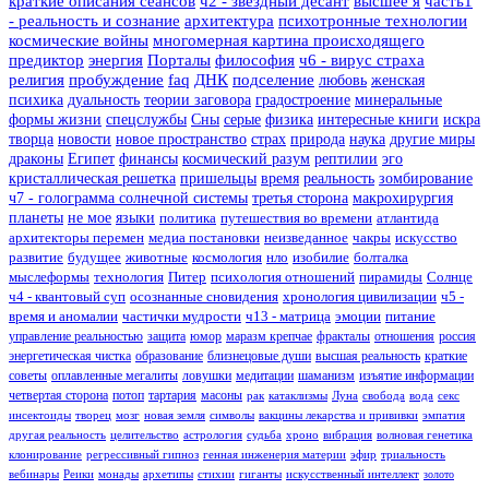
краткие описания сеансов
ч2 - звездный десант
высшее я
часть1
- реальность и сознание
архитектура
психотронные технологии
космические войны
многомерная картина происходящего
предиктор
энергия
Порталы
философия
ч6 - вирус страха
религия
пробуждение
faq
ДНК
подселение
любовь
женская
психика
дуальность
теории заговора
градостроение
минеральные
формы жизни
спецслужбы
Сны
серые
физика
интересные книги
искра
творца
новости
новое пространство
страх
природа
наука
другие миры
драконы
Египет
финансы
космический разум
рептилии
эго
кристаллическая решетка
пришельцы
время
реальность
зомбирование
ч7 - голограмма солнечной системы
третья сторона
макрохирургия
планеты
не мое
языки
политика
путешествия во времени
атлантида
архитекторы перемен
медиа постановки
неизведанное
чакры
искусство
развитие
будущее
животные
космология
нло
изобилие
болталка
мыслеформы
технология
Питер
психология отношений
пирамиды
Солнце
ч4 - квантовый суп
осознанные сновидения
хронология цивилизации
ч5 -
время и аномалии
частички мудрости
ч13 - матрица
эмоции
питание
управление реальностью
защита
юмор
маразм крепчае
фракталы
отношения
россия
энергетическая чистка
образование
близнецовые души
высшая реальность
краткие
советы
оплавленные мегалиты
ловушки
медитации
шаманизм
изъятие информации
четвертая сторона
потоп
тартария
масоны
рак
катаклизмы
Луна
свобода
вода
секс
инсектоиды
творец
мозг
новая земля
символы
вакцины лекарства и прививки
эмпатия
другая реальность
целительство
астрология
судьба
хроно
вибрация
волновая генетика
клонирование
регрессивный гипноз
генная инженерия материи
эфир
триальность
вебинары
Реики
монады
архетипы
стихии
гиганты
искусственный интеллект
золото