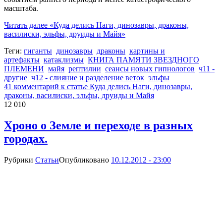
масштаба.
Читать далее
«Куда делись Наги, динозавры, драконы,
василиски, эльфы, друиды и Майя»
Теги:
гиганты
динозавры
драконы
картины и
артефакты
катаклизмы
КНИГА ПАМЯТИ ЗВЕЗДНОГО
ПЛЕМЕНИ
майя
рептилии
сеансы новых гипнологов
ч11 -
другие
ч12 - слияние и разделение веток
эльфы
41 комментарий
к статье Куда делись Наги, динозавры,
драконы, василиски, эльфы, друиды и Майя
12 010
Хроно о Земле и переходе в разных
городах.
Рубрики
Статьи
Опубликовано
10.12.2012 - 23:00