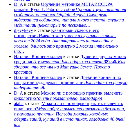
D_A
к статье
Обучение методике МЕТАИССКРА
онлайн. Курс 1. Работа с собой
Прошла 1 курс онлайн от
создателя методики Digitall_Angell. Смотрела
видеозаписи вебинаров, читала много текста, слушала
медитации (некоторые по несколько…
djeyykeyy
к статье
Квантовый скачок и его
последствия
Именно это у меня и случилось в июле-
августе 2024 года. Активировалась шишковидная
железа, длилось это примерно 2 месяца интенсивно
(по…
Наталия Коппенмюллер
к статье
Души из других миров
среди нас
И у меня так. Благодарю за ответ 💖✨️🙏 Как
здорово что все мы на Матушке Земле. Просто
красота!
Наталия Коппенмюллер
к статье
Древние войны и их
следы или куда делась цивилизация
Благодарю за ценную
информацию.🙏
D_A
к статье
Можно ли с помощью практик вылечить
онкологию?
очень показательно, благодарю!
atalia
к статье
Можно ли с помощью практик вылечить
онкологию?
Моя подруга вылечила онкологию без химии,
с помощью практик. Полгода мокрых холодных
обертываний, купаний в источниках, голодовка 40 дней
и…