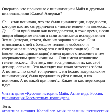
Оператор: что произошло с цивилизацией Майя и другими
цивилизациями Южной Америки?
Я: …я так понимаю, что это были цивилизации, народности,
которые плотно сотрудничали с «посетителями» из космоса….
Да…. Они прибывали как исследователи, в тоже время, несли
людям обширные знания и сами занимались исследованием
Земли (которая, кстати, была им хорошо знакома. Они
относились к ней с большим теплом и любовью, и
сопереживали всему тому, что с ней происходило). Они
(космическая цивилизация) имели прямое отношение к тем
американским цивилизациям…. Они имели отношение
генетическое…. Поэтому, они воспринимали их как своё
детище, опекали. Это выглядит как такая отеческая забота.…
А потом… по какой-то причине… им (южно-американским
цивилизациям) было предложено уйти с ними, я так
понимаю. А по какой причине?… Какие-то как переговоры
идут…
Читать далее
«Кусочки истории: Майя, Атлантида, Россия,
цивилизация Бессмертных, коллайдер»
Теги:
атлантида
история
Коллайдер
майя
паладины
путешествия