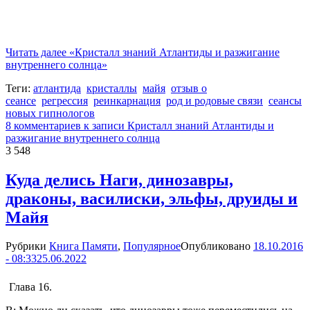
Читать далее
«Кристалл знаний Атлантиды и разжигание
внутреннего солнца»
Теги:
атлантида
кристаллы
майя
отзыв о
сеансе
регрессия
реинкарнация
род и родовые связи
сеансы
новых гипнологов
8 комментариев
к записи Кристалл знаний Атлантиды и
разжигание внутреннего солнца
3 548
Куда делись Наги, динозавры,
драконы, василиски, эльфы, друиды и
Майя
Рубрики
Книга Памяти
,
Популярное
Опубликовано
18.10.2016
- 08:33
25.06.2022
Глава 16.