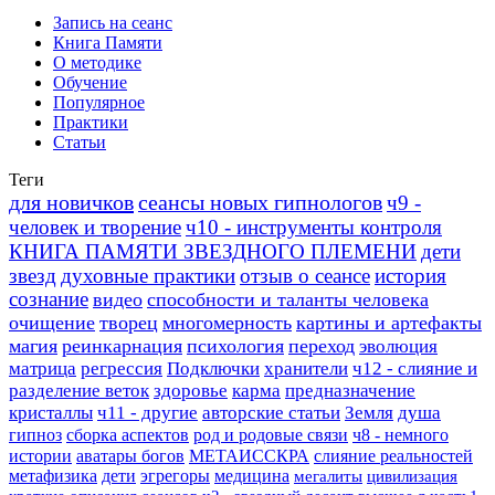
Запись на сеанс
Книга Памяти
О методике
Обучение
Популярное
Практики
Статьи
Теги
для новичков
сеансы новых гипнологов
ч9 -
человек и творение
ч10 - инструменты контроля
КНИГА ПАМЯТИ ЗВЕЗДНОГО ПЛЕМЕНИ
дети
звезд
духовные практики
отзыв о сеансе
история
сознание
видео
способности и таланты человека
очищение
творец
многомерность
картины и артефакты
магия
реинкарнация
психология
переход
эволюция
матрица
регрессия
Подключки
хранители
ч12 - слияние и
разделение веток
здоровье
карма
предназначение
кристаллы
ч11 - другие
авторские статьи
Земля
душа
гипноз
сборка аспектов
род и родовые связи
ч8 - немного
истории
аватары богов
МЕТАИССКРА
слияние реальностей
метафизика
дети
эгрегоры
медицина
мегалиты
цивилизация