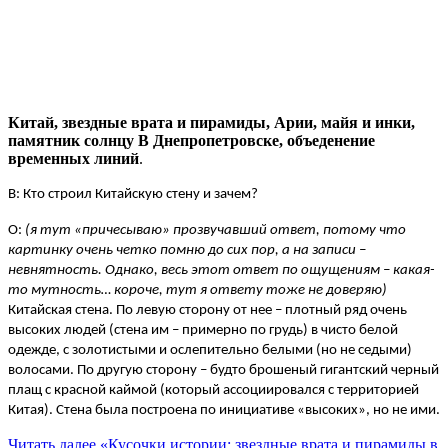
Китай, звездные врата и пирамиды, Арии, майя и инки,
памятник солнцу В Днепропетровске, объеденение
временных линий
.
В: Кто строил Китайскую стену и зачем?
О:
(я тут «причесываю» прозвучавший ответ, потому что
картинку очень четко помню до сих пор, а на записи –
невнятность. Однако, весь этот ответ по ощущениям – какая-
то мутность… короче, тут я ответу тоже не доверяю)
Китайская стена. По левую сторону от нее – плотный ряд очень
высоких людей (стена им – примерно по грудь) в чисто белой
одежде, с золотистыми и ослепительно белыми (но не седыми)
волосами. По другую сторону – будто брошеный гигантский черный
плащ с красной каймой (который ассоциировался с территорией
Китая). Стена была построена по инициативе «высоких», но не ими.
Читать далее
«Кусочки истории: звездные врата и пирамиды в