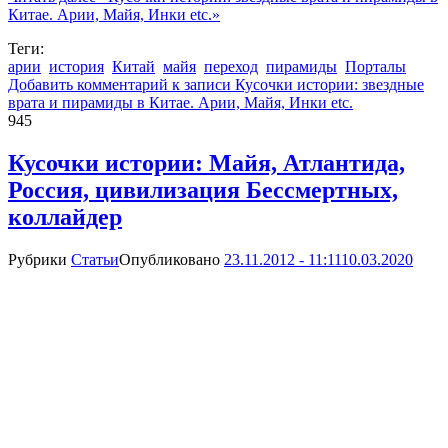
Китае. Арии, Майя, Инки etc.»
Теги:
арии
история
Китай
майя
переход
пирамиды
Порталы
Добавить комментарий
к записи Кусочки истории: звездные
врата и пирамиды в Китае. Арии, Майя, Инки etc.
945
Кусочки истории: Майя, Атлантида,
Россия, цивилизация Бессмертных,
коллайдер
Рубрики
Статьи
Опубликовано
23.11.2012 - 11:11
10.03.2020