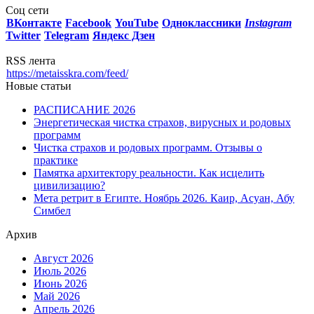
Соц сети
ВКонтакте
Facebook
You
Tube
Одноклассники
Instagram
Twitter
Telegram
Яндекс Дзен
RSS лента
https://metaisskra.com/feed/
Новые статьи
РАСПИСАНИЕ 2026
Энергетическая чистка страхов, вирусных и родовых
программ
Чистка страхов и родовых программ. Отзывы о
практике
Памятка архитектору реальности. Как исцелить
цивилизацию?
Мета ретрит в Египте. Ноябрь 2026. Каир, Асуан, Абу
Симбел
Архив
Август 2026
Июль 2026
Июнь 2026
Май 2026
Апрель 2026