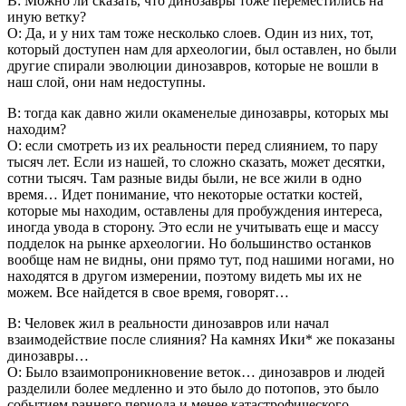
В: Можно ли сказать, что динозавры тоже переместились на
иную ветку?
О: Да, и у них там тоже несколько слоев. Один из них, тот,
который доступен нам для археологии, был оставлен, но были
другие спирали эволюции динозавров, которые не вошли в
наш слой, они нам недоступны.
В: тогда как давно жили окаменелые динозавры, которых мы
находим?
О: если смотреть из их реальности перед слиянием, то пару
тысяч лет. Если из нашей, то сложно сказать, может десятки,
сотни тысяч. Там разные виды были, не все жили в одно
время… Идет понимание, что некоторые остатки костей,
которые мы находим, оставлены для пробуждения интереса,
иногда увода в сторону. Это если не учитывать еще и массу
подделок на рынке археологии. Но большинство останков
вообще нам не видны, они прямо тут, под нашими ногами, но
находятся в другом измерении, поэтому видеть мы их не
можем. Все найдется в свое время, говорят…
В: Человек жил в реальности динозавров или начал
взаимодействие после слияния? На камнях Ики* же показаны
динозавры…
О: Было взаимопроникновение веток… динозавров и людей
разделили более медленно и это было до потопов, это было
событием раннего периода и менее катастрофического