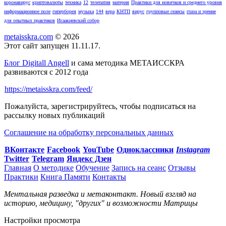
коронавирус
криптовалюты
техника
12
телепатия
материя
Практики для новичков и среднего уровня
информационное поле
гиперборея
музыка
144
вера
КНТП
вирус
групповые сеансы
глаза и зрение
для опытных практиков
Исаакиевский собор
metaisskra.com
© 2026
Этот сайт запущен 11.11.17.
Блог Digitall Angell
и сама методика МЕТАИССКРА
развиваются с 2012 года
https://metaisskra.com/feed/
Пожалуйста, зарегистрируйтесь, чтобы подписаться на
рассылку новых публикаций
Соглашение на обработку персональных данных
ВКонтакте
Facebook
You
Tube
Одноклассники
Instagram
Twitter
Telegram
Яндекс Дзен
Главная
О методике
Обучение
Запись на сеанс
Отзывы
Практики
Книга Памяти
Контакты
Ментальная разведка и метаконтакт. Новый взгляд на
историю, медицину, "других" и возможности Матрицы
Настройки просмотра