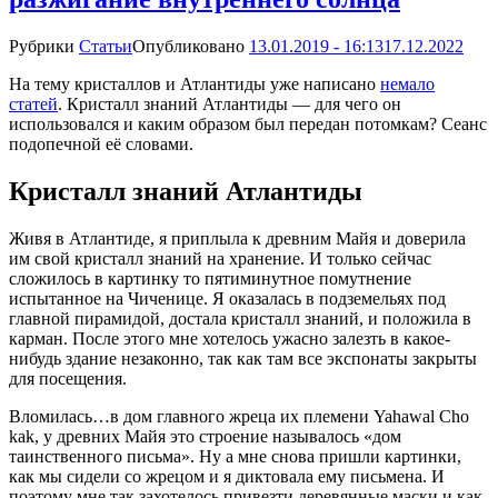
Рубрики
Статьи
Опубликовано
13.01.2019 - 16:13
17.12.2022
На тему кристаллов и Атлантиды уже написано
немало
статей
. Кристалл знаний Атлантиды — для чего он
использовался и каким образом был передан потомкам? Сеанс
подопечной её словами.
Кристалл знаний Атлантиды
Живя в Атлантиде, я приплыла к древним Майя и доверила
им свой кристалл знаний на хранение. И только сейчас
сложилось в картинку то пятиминутное помутнение
испытанное на Чиченице. Я оказалась в подземельях под
главной пирамидой, достала кристалл знаний, и положила в
карман. После этого мне хотелось ужасно залезть в какое-
нибудь здание незаконно, так как там все экспонаты закрыты
для посещения.
Вломилась…в дом главного жреца их племени Yahawal Cho
kak, у древних Майя это строение называлось «дом
таинственного письма». Ну а мне снова пришли картинки,
как мы сидели со жрецом и я диктовала ему письмена. И
поэтому мне так захотелось привезти деревянные маски и как