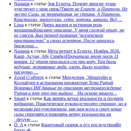
Nastasia
к статье
Зов Египта. Почему многие души
чувствуют с ним связь?
Тянет не Египет, а Пантеон. Не
место Силы, не территория, не страна. А Пантеон.
Кристаллы, энергоузлы, сети, потоки, каналы. Всё,…
Lissa
к статье
Древо жизни и истинная роль
женщины
Красивое описание. У меня схожий опыт, но
не совсем. Был период познания "вселенского
пространства" и своих аспектов. После началось
движение…
Nastasia
к статье
Мета ретрит в Египте. Ноябрь 2026.
Каир, Асуан, Абу Симбел
Прочитала этот пост 11
января. 12 утром приснился сон про воду. Там были
ведущие, незнакомые люди, озеро. Было холодно,
пасмурно,…
Zoxid G'afforov
к статье
Менделеев, Эйнштейн и
Коллайдер в астральном прожекторе
Тема Ритий
Вскормил ИИ данные по описанию местонахождение
Рития и вот что оно выдало На основе вашего…
Sinael
к статье
Как менять ветки реальности и поднять
вибрации. Практическое руководство
это странно, но я
несколько раз чувствовала, как нам всем и сразу некие
силы стремятся поменять ветку реальности на
_другую_,…
D_A
к статье
Квантовый скачок и его последствия
Во
благо 🙏