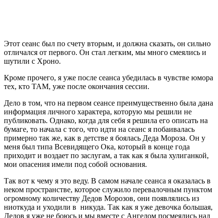
Этот сеанс был по счету вторым, и должна сказать, он сильно
отличался от первого. Он стал легким, мы много смеялись и
шутили с Хроно.
Кроме прочего, я уже после сеанса убедилась в чувстве юмора
тех, кто ТАМ, уже после окончания сессии.
Дело в том, что на первом сеансе преимущественно была дана
информация личного характера, которую мы решили не
публиковать. Однако, когда для себя я решила его описать на
бумаге, то начала с того, что идти на сеанс я побаивалась
примерно так же, как в детстве я боялась Деда Мороза. Он у
меня был типа Всевидящего Ока, который в конце года
приходит и воздает по заслугам, а так как я была хулиганкой,
мои опасения имели под собой основания.
Так вот к чему я это веду. В самом начале сеанса я оказалась в
неком пространстве, которое служило перевалочным пунктом
огромному количеству Дедов Морозов, они появлялись из
ниоткуда и уходили в никуда. Так как я уже девочка большая,
Дедов я уже не боюсь и мы вместе с Ангелом посмеялись над