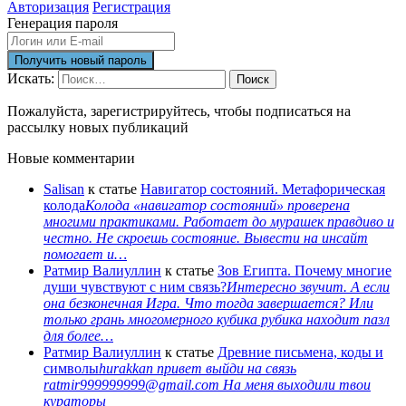
Авторизация
Регистрация
Генерация пароля
Искать:
Поиск
Пожалуйста, зарегистрируйтесь, чтобы подписаться на
рассылку новых публикаций
Новые комментарии
Salisan
к статье
Навигатор состояний. Метафорическая
колода
Колода «навигатор состояний» проверена
многими практиками. Работает до мурашек правдиво и
честно. Не скроешь состояние. Вывести на инсайт
помогает и…
Ратмир Валиуллин
к статье
Зов Египта. Почему многие
души чувствуют с ним связь?
Интересно звучит. А если
она безконечная Игра. Что тогда завершается? Или
только грань многомерного кубика рубика находит пазл
для более…
Ратмир Валиуллин
к статье
Древние письмена, коды и
символы
hurakkan привет выйди на связь
ratmir999999999@gmail.com На меня выходили твои
кураторы