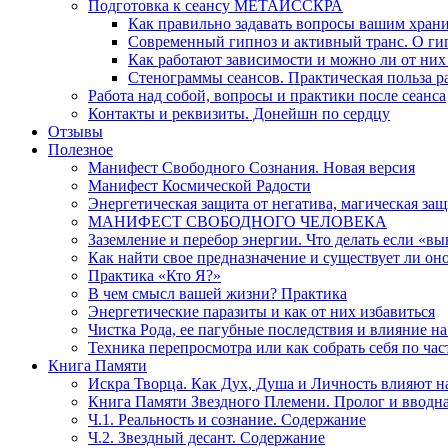
Подготовка к сеансу МЕТАИССКРА
Как правильно задавать вопросы вашим хран
Современный гипноз и активный транс. О ги
Как работают зависимости и можно ли от н
Стенограммы сеансов. Практическая польза р
Работа над собой, вопросы и практики после сеанса
Контакты и реквизиты. Донейшн по сердцу
Отзывы
Полезное
Манифест Свободного Сознания. Новая версия
Манифест Космической Радости
Энергетическая защита от негатива, магическая защ
МАНИФЕСТ СВОБОДНОГО ЧЕЛОВЕКА
Заземление и перебор энергии. Что делать если «в
Как найти свое предназначение и существует ли он
Практика «Кто Я?»
В чем смысл вашей жизни? Практика
Энергетические паразиты и как от них избавиться
Чистка Рода, ее пагубные последствия и влияние н
Техника перепросмотра или как собрать себя по час
Книга Памяти
Искра Творца. Как Дух, Душа и Личность влияют н
Книга Памяти Звездного Племени. Пролог и вводн
Ч.1. Реальность и сознание. Содержание
Ч.2. Звездный десант. Содержание