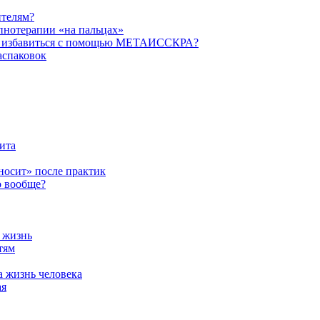
ителям?
пнотерапии «на пальцах»
их избавиться с помощью МЕТАИССКРА?
аспаковок
ита
ыносит» после практик
о вообще?
а жизнь
тям
а жизнь человека
ая