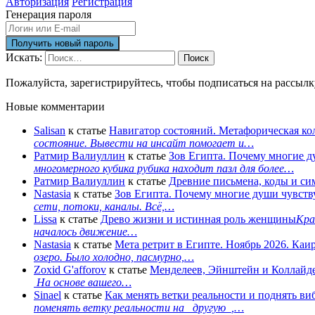
Авторизация
Регистрация
Генерация пароля
Искать:
Поиск
Пожалуйста, зарегистрируйтесь, чтобы подписаться на рассыл
Новые комментарии
Salisan
к статье
Навигатор состояний. Метафорическая ко
состояние. Вывести на инсайт помогает и…
Ратмир Валиуллин
к статье
Зов Египта. Почему многие д
многомерного кубика рубика находит пазл для более…
Ратмир Валиуллин
к статье
Древние письмена, коды и с
Nastasia
к статье
Зов Египта. Почему многие души чувств
сети, потоки, каналы. Всё,…
Lissa
к статье
Древо жизни и истинная роль женщины
Кра
началось движение…
Nastasia
к статье
Мета ретрит в Египте. Ноябрь 2026. Каи
озеро. Было холодно, пасмурно,…
Zoxid G'afforov
к статье
Менделеев, Эйнштейн и Коллайде
На основе вашего…
Sinael
к статье
Как менять ветки реальности и поднять ви
поменять ветку реальности на _другую_,…