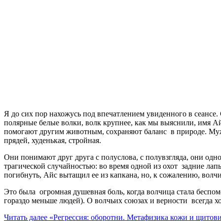
Я до сих пор нахожусь под впечатлением увиденного в сеансе
полярные белые волки, волк крупнее, как мы выяснили, имя Ай
помогают другим животным, сохраняют баланс в природе. Му
прядей, худенькая, стройная.
Они понимают друг друга с полуслова, с полувзгляда, они одн
трагической случайностью: во время одной из охот задние ла
погибнуть, Айс вытащил ее из капкана, но, к сожалению, волч
Это была огромная душевная боль, когда волчица стала беспомо
гораздо меньше людей). О волчьих союзах и верности всегда 
Читать далее
«Регрессия: оборотни. Метафизика кожи и щитов