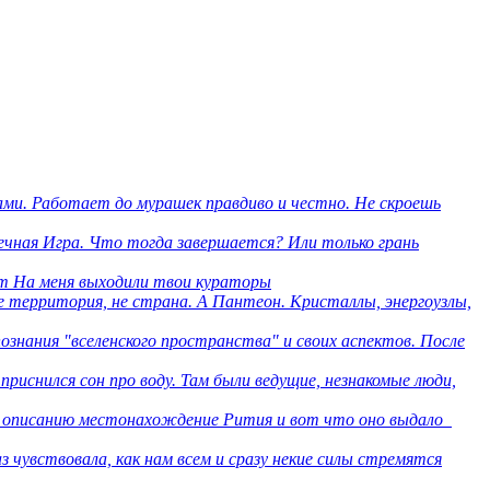
ми. Работает до мурашек правдиво и честно. Не скроешь
нечная Игра. Что тогда завершается? Или только грань
om На меня выходили твои кураторы
е территория, не страна. А Пантеон. Кристаллы, энергоузлы,
познания "вселенского пространства" и своих аспектов. После
риснился сон про воду. Там были ведущие, незнакомые люди,
 описанию местонахождение Рития и вот что оно выдало
аз чувствовала, как нам всем и сразу некие силы стремятся