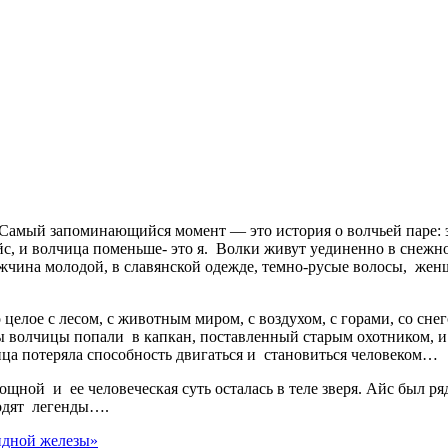
. Самый запоминающийся момент — это история о волчьей паре: 
с, и волчица поменьше- это я. Волки живут уединенно в снежном
жчина молодой, в славянской одежде, темно-русые волосы, же
о целое с лесом, с животным миром, с воздухом, с горами, со 
пы волчицы попали в капкан, поставленный старым охотником, и
ица потеряла способность двигаться и становиться человеком…
щной и ее человеческая суть осталась в теле зверя. Айс был ряд
ходят легенды….
идной железы»