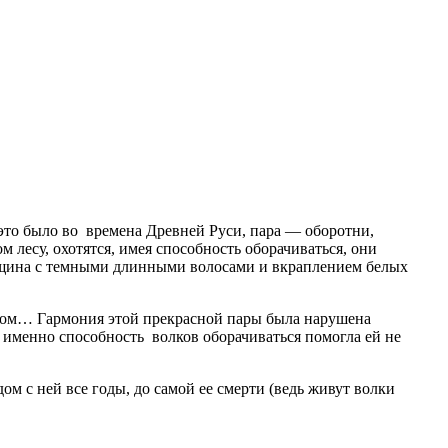
это было во времена Древней Руси, пара — оборотни,
 лесу, охотятся, имея способность оборачиваться, они
нщина с темными длинными волосами и вкраплением белых
снегом… Гармония этой прекрасной пары была нарушена
 именно способность волков оборачиваться помогла ей не
ом с ней все годы, до самой ее смерти (ведь живут волки