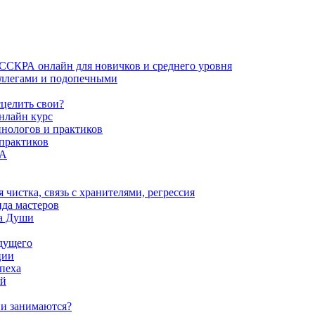
ИССКРА онлайн для новичков и среднего уровня
коллегами и подопечными
сцелить свои?
нлайн курс
пнологов и практиков
 практиков
РА
истка, связь с хранителями, регрессия
да мастеров
ва Души
удущего
ции
пеха
ой
ни занимаются?