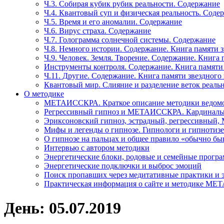
Ч.3. Собирая кубик рубик реальности. Содержание
Ч.4. Квантовый суп и физическая реальность. Соде
Ч.5. Время и его аномалии. Содержание
Ч.6. Вирус страха. Содержание
Ч.7. Голограмма солнечной системы. Содержание
Ч.8. Немного истории. Содержание. Книга памяти 
Ч.9. Человек. Земля. Творение. Содержание. Книга
Инструменты контроля. Содержание. Книга памяти
Ч.11. Другие. Содержание. Книга памяти звездного
Квантовый мир. Слияние и разделение веток реаль
О методике
МЕТАИССКРА. Краткое описание методики ведом
Регрессивный гипноз и МЕТАИССКРА. Кардинальн
Эриксоновский гипноз, эстрадный, регрессивны
Мифы и легенды о гипнозе. Гипнологи и гипнотиз
О гипнозе на пальцах и общее правило «обычно бы
Интервью с автором методики
Энергетические блоки, родовые и семейные прогр
Энергетические подключки и выброс эмоций
Поиск пропавших через медитативные практики и 
Практическая информация о сайте и методике М
День: 05.07.2019