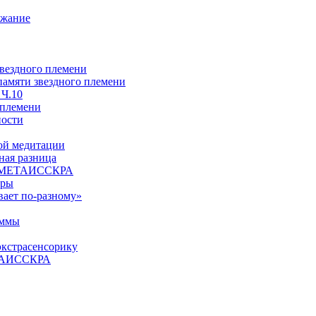
ржание
звездного племени
 памяти звездного племени
 Ч.10
 племени
ности
ой медитации
ая разница
й, МЕТАИССКРА
еры
вает по-разному»
аммы
экстрасенсорику
ЕТАИССКРА