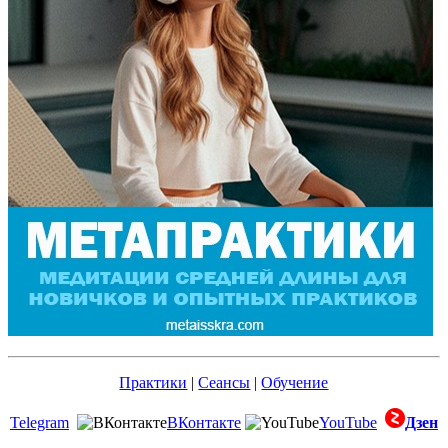
Практики
|
Сеансы
|
Обучение
Telegram
ВКонтакте
YouTube
Дзен