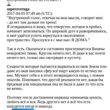
superzveruga
2017-04-05 07:49 am (UTC)
"Внутренний голос, отвечая на мои мысли, говорит мне:
- да нет там дальше ни хрена!
Я оглядываюсь и вижу, что отверстие, которое я пробил,
начинает затягиваться. По широкой дуге я разворачиваюсь,
и мне удаётся успеть вернуться в околоземное
пространство. Проснулся я с мыслью: Я ДОМА."
Так и есть. Оказаться в состоянии проснувшегося Вишны
невероятно тяжко. Кругом ничего нет. И даже в вас почти
ничего нет, только око смотрящее в пустоту.
Сущности которые пытаются вырваться из оков Земли или
даже из оков высших сфер всё ищут какую-то истину во
вне. Мучают себя и в итоге возвращаются назад, с новым
опытом. Понимают, что другой реальности нет, какая бы
бредовая или неидеальная она не была и даже то что есть
не вечно.
Поэтому после достижения нирваны начинаешь ценить,
любить всё и вся. Ведь другого нет и всё что есть
находится нигде и никогда.