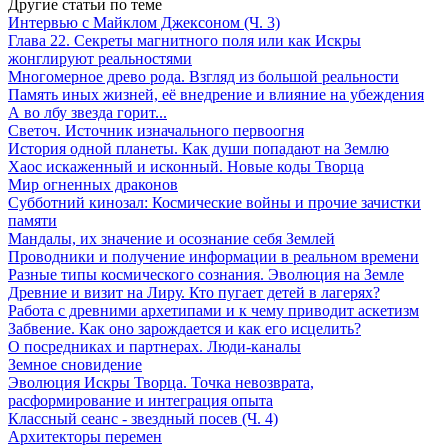
Другие статьи по теме
Интервью с Майклом Джексоном (Ч. 3)
Глава 22. Секреты магнитного поля или как Искры
жонглируют реальностями
Многомерное древо рода. Взгляд из большой реальности
Память иных жизней, её внедрение и влияние на убеждения
А во лбу звезда горит...
Светоч. Источник изначального первоогня
История одной планеты. Как души попадают на Землю
Хаос искаженный и исконный. Новые коды Творца
Мир огненных драконов
Субботний кинозал: Космические войны и прочие зачистки
памяти
Мандалы, их значение и осознание себя Землей
Проводники и получение информации в реальном времени
Разные типы космического сознания. Эволюция на Земле
Древние и визит на Лиру. Кто пугает детей в лагерях?
Работа с древними архетипами и к чему приводит аскетизм
Забвение. Как оно зарождается и как его исцелить?
О посредниках и партнерах. Люди-каналы
Земное сновидение
Эволюция Искры Творца. Точка невозврата,
расформирование и интеграция опыта
Классный сеанс - звездный посев (Ч. 4)
Архитекторы перемен