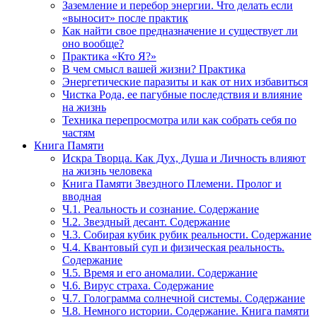
Заземление и перебор энергии. Что делать если
«выносит» после практик
Как найти свое предназначение и существует ли
оно вообще?
Практика «Кто Я?»
В чем смысл вашей жизни? Практика
Энергетические паразиты и как от них избавиться
Чистка Рода, ее пагубные последствия и влияние
на жизнь
Техника перепросмотра или как собрать себя по
частям
Книга Памяти
Искра Творца. Как Дух, Душа и Личность влияют
на жизнь человека
Книга Памяти Звездного Племени. Пролог и
вводная
Ч.1. Реальность и сознание. Содержание
Ч.2. Звездный десант. Содержание
Ч.3. Собирая кубик рубик реальности. Содержание
Ч.4. Квантовый суп и физическая реальность.
Содержание
Ч.5. Время и его аномалии. Содержание
Ч.6. Вирус страха. Содержание
Ч.7. Голограмма солнечной системы. Содержание
Ч.8. Немного истории. Содержание. Книга памяти