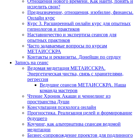
Отношения нового времени. Как найти, понять и
исцелить свои?
Предназначение, отношения, изобилие, финансы.
Онлайн курс
Курс 3. Расширенный онлайн курс для опытных
гипнологов и практиков
Наставничество и экспертиза сеансов для
опытных практиков
Часто задаваемые вопросы по курсам
МЕТАИССКРА
Контакты и реквизиты. Донейшн по сердцу
Запись на сеанс
Ведомая медитация МЕТАИССКРА.
Энергетическая чистка, связь с хранителями,
регрессия
Ведущие сеансов МЕТАИССКРА. Наша
команда мастеров
Чтение Хроник Акаши и ченнелинг из
пространства Души
Консультация психолога онлайн
Прогностика. Реализация целей и формирование
будущего
Коучинг, как альтернатива сеансам ведомой
медитации
Бизнес-сопровождение проектов для подлинного