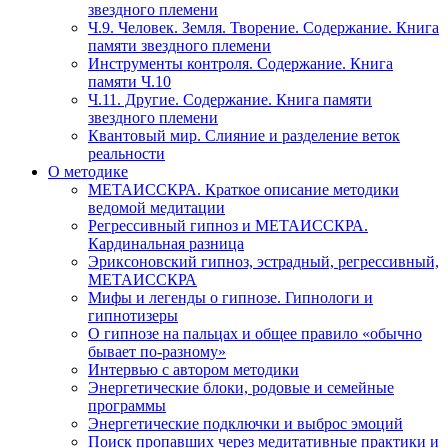
звездного племени
Ч.9. Человек. Земля. Творение. Содержание. Книга
памяти звездного племени
Инструменты контроля. Содержание. Книга
памяти Ч.10
Ч.11. Другие. Содержание. Книга памяти
звездного племени
Квантовый мир. Слияние и разделение веток
реальности
О методике
МЕТАИССКРА. Краткое описание методики
ведомой медитации
Регрессивный гипноз и МЕТАИССКРА.
Кардинальная разница
Эриксоновский гипноз, эстрадный, регрессивный,
МЕТАИССКРА
Мифы и легенды о гипнозе. Гипнологи и
гипнотизеры
О гипнозе на пальцах и общее правило «обычно
бывает по-разному»
Интервью с автором методики
Энергетические блоки, родовые и семейные
программы
Энергетические подключки и выброс эмоций
Поиск пропавших через медитативные практики и