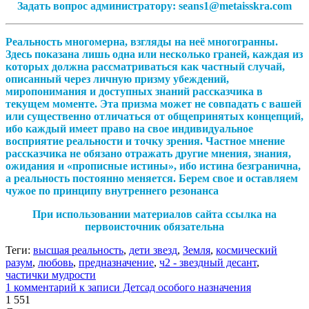
Задать вопрос администратору: seans1@metaisskra.com
Реальность многомерна, взгляды на неё многогранны.
Здесь показана лишь одна или несколько граней, каждая из
которых должна рассматриваться как частный случай,
описанный через личную призму убеждений,
миропонимания и доступных знаний рассказчика в
текущем моменте. Эта призма может не совпадать с вашей
или существенно отличаться от общепринятых концепций,
ибо каждый имеет право на свое индивидуальное
восприятие реальности и точку зрения. Частное мнение
рассказчика не обязано отражать другие мнения, знания,
ожидания и «прописные истины», ибо истина безгранична,
а реальность постоянно меняется. Берем свое и оставляем
чужое по принципу внутреннего резонанса
При использовании материалов сайта ссылка на
первоисточник обязательна
Теги:
высшая реальность
,
дети звезд
,
Земля
,
космический
разум
,
любовь
,
предназначение
,
ч2 - звездный десант
,
частички мудрости
1 комментарий
к записи Детсад особого назначения
1 551