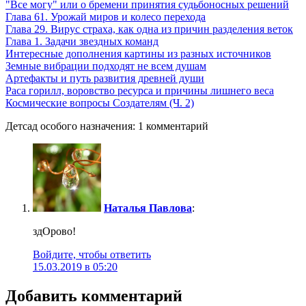
"Все могу" или о бремени принятия судьбоносных решений
Глава 61. Урожай миров и колесо перехода
Глава 29. Вирус страха, как одна из причин разделения веток
Глава 1. Задачи звездных команд
Интересные дополнения картины из разных источников
Земные вибрации подходят не всем душам
Артефакты и путь развития древней души
Раса горилл, воровство ресурса и причины лишнего веса
Космические вопросы Создателям (Ч. 2)
Детсад особого назначения: 1 комментарий
Наталья Павлова
:
здОрово!
Войдите, чтобы ответить
15.03.2019 в 05:20
Добавить комментарий