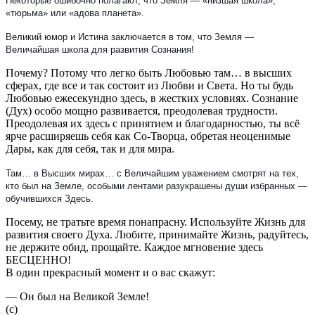
Некоторые ошибочно полагают, что Земля — «низшая школа»,
«тюрьма» или «адова планета».
Великий юмор и Истина заключается в том, что Земля —
Величайшая школа для развития Сознания!
Почему? Потому что легко быть Любовью там… в высших
сферах, где все и так состоит из Любви и Света. Но ты будь
Любовью ежесекундно здесь, в жестких условиях. Сознание
(Дух) особо мощно развивается, преодолевая трудности.
Преодолевая их здесь с принятием и благодарностью, ты всё
ярче расширяешь себя как Со-Творца, обретая неоценимые
Дары, как для себя, так и для мира.
Там… в Высших мирах… с Величайшим уважением смотрят на тех,
кто был на Земле, особыми лентами разукрашены души избранных —
обучившихся Здесь.
Посему, не тратьте время понапрасну. Используйте Жизнь для
развития своего Духа. Любите, принимайте Жизнь, радуйтесь,
не держите обид, прощайте. Каждое мгновение здесь
БЕСЦЕННО!
В один прекрасный момент и о вас скажут:
— Он был на Великой Земле!
(с)