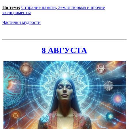
По теме:
Стирание памяти, Земля-тюрьма и прочие
эксперименты
Частички мудрости
8 АВГУСТА