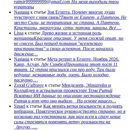
ratmir999999999@gmail.com На меня выходили твои
кураторы
Nastasia
к статье
Зов Египта. Почему многие души
чувствуют с ним связь?
Тянет не Египет, а Пантеон. Не
место Силы, не территория, не страна. А Пантеон.
Кристаллы, энергоузлы, сети, потоки, каналы. Всё,…
Lissa
к статье
Древо жизни и истинная роль
женщины
Красивое описание. У меня схожий опыт, но
не совсем. Был период познания "вселенского
пространства" и своих аспектов. После началось
движение…
Nastasia
к статье
Мета ретрит в Египте. Ноябрь 2026.
Каир, Асуан, Абу Симбел
Прочитала этот пост 11
января. 12 утром приснился сон про воду. Там были
ведущие, незнакомые люди, озеро. Было холодно,
пасмурно,…
Zoxid G'afforov
к статье
Менделеев, Эйнштейн и
Коллайдер в астральном прожекторе
Тема Ритий
Вскормил ИИ данные по описанию местонахождение
Рития и вот что оно выдало На основе вашего…
Sinael
к статье
Как менять ветки реальности и поднять
вибрации. Практическое руководство
это странно, но я
несколько раз чувствовала, как нам всем и сразу некие
силы стремятся поменять ветку реальности на
_другую_,…