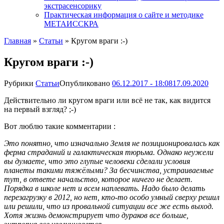
экстрасенсорику
Практическая информация о сайте и методике
МЕТАИССКРА
Главная
»
Статьи
»
Кругом враги :-)
Кругом враги :-)
Рубрики
Статьи
Опубликовано
06.12.2017 - 18:08
17.09.2020
Действительно ли кругом враги или всё не так, как видится
на первый взгляд? ;-)
Вот люблю такие комментарии :
Это понятно, что изначально Земля не позиционировалась как
ферма страданий и галактическая тюрьма. Однако неужели
вы думаете, что это глупые человеки сделали условия
планеты такими тяжёлыми? За бесчинства, устраиваемые
тут, в ответе начальство, которое ничего не делает.
Порядка в школе нет и всем наплевать. Надо было делать
перезагрузку в 2012, но нет, кто-то особо умный сверху решил
или решили, что из провальной ситуации все же есть выход.
Хотя жизнь демонстрирует что дураков все больше,