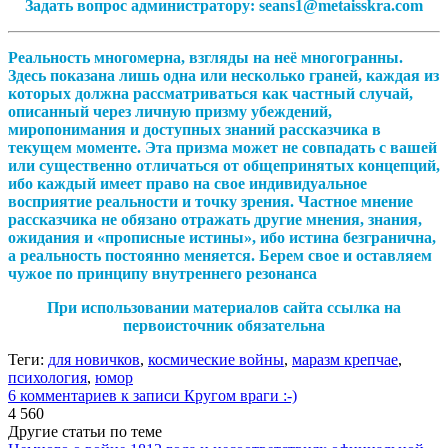
Задать вопрос администратору: seans1@metaisskra.com
Реальность многомерна, взгляды на неё многогранны.
Здесь показана лишь одна или несколько граней, каждая из
которых должна рассматриваться как частный случай,
описанный через личную призму убеждений,
миропонимания и доступных знаний рассказчика в
текущем моменте. Эта призма может не совпадать с вашей
или существенно отличаться от общепринятых концепций,
ибо каждый имеет право на свое индивидуальное
восприятие реальности и точку зрения. Частное мнение
рассказчика не обязано отражать другие мнения, знания,
ожидания и «прописные истины», ибо истина безгранична,
а реальность постоянно меняется. Берем свое и оставляем
чужое по принципу внутреннего резонанса
При использовании материалов сайта ссылка на
первоисточник обязательна
Теги:
для новичков
,
космические войны
,
маразм крепчае
,
психология
,
юмор
6 комментариев
к записи Кругом враги :-)
4 560
Другие статьи по теме