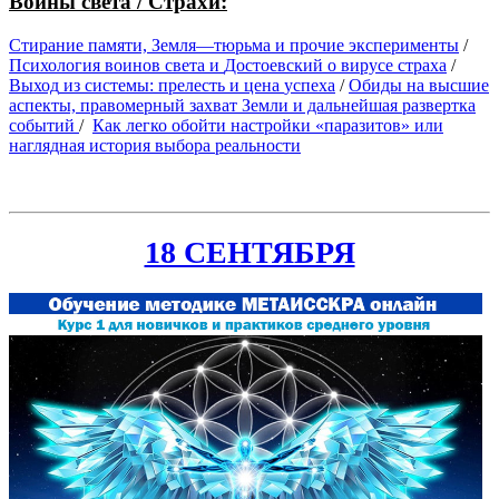
Воины света / Страхи:
Стирание памяти,
Земля
—
тюрьма
и прочие эксперименты
/
Психология воинов света и
Достоевский
о вирусе страха
/
Выход
из
системы:
прелесть
и
цена
успеха
/
Обиды на высшие
аспекты, правомерный захват Земли и дальнейшая развертка
событий
/
Как легко обойти настройки «паразитов» или
наглядная история выбора реальности
18 СЕНТЯБРЯ