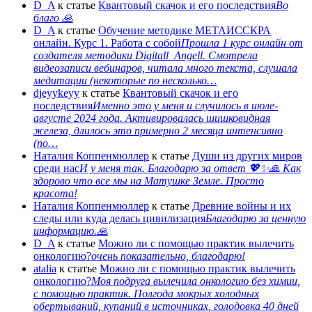
D_A
к статье
Квантовый скачок и его последствия
Во
благо 🙏
D_A
к статье
Обучение методике МЕТАИССКРА
онлайн. Курс 1. Работа с собой
Прошла 1 курс онлайн от
создателя методики Digitall_Angell. Смотрела
видеозаписи вебинаров, читала много текста, слушала
медитации (некоторые по несколько…
djeyykeyy
к статье
Квантовый скачок и его
последствия
Именно это у меня и случилось в июле-
августе 2024 года. Активировалась шишковидная
железа, длилось это примерно 2 месяца интенсивно
(по…
Наталия Коппенмюллер
к статье
Души из других миров
среди нас
И у меня так. Благодарю за ответ 💖✨️🙏 Как
здорово что все мы на Матушке Земле. Просто
красота!
Наталия Коппенмюллер
к статье
Древние войны и их
следы или куда делась цивилизация
Благодарю за ценную
информацию.🙏
D_A
к статье
Можно ли с помощью практик вылечить
онкологию?
очень показательно, благодарю!
atalia
к статье
Можно ли с помощью практик вылечить
онкологию?
Моя подруга вылечила онкологию без химии,
с помощью практик. Полгода мокрых холодных
обертываний, купаний в источниках, голодовка 40 дней