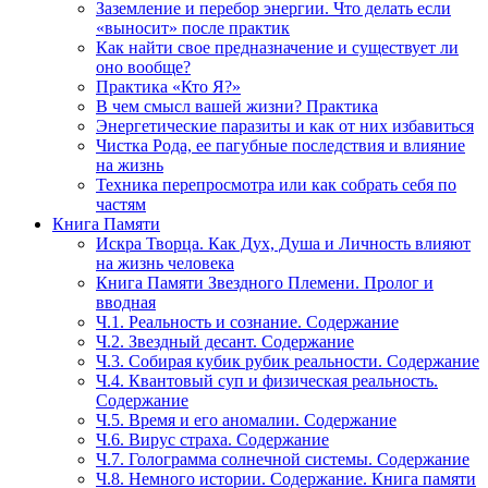
Заземление и перебор энергии. Что делать если
«выносит» после практик
Как найти свое предназначение и существует ли
оно вообще?
Практика «Кто Я?»
В чем смысл вашей жизни? Практика
Энергетические паразиты и как от них избавиться
Чистка Рода, ее пагубные последствия и влияние
на жизнь
Техника перепросмотра или как собрать себя по
частям
Книга Памяти
Искра Творца. Как Дух, Душа и Личность влияют
на жизнь человека
Книга Памяти Звездного Племени. Пролог и
вводная
Ч.1. Реальность и сознание. Содержание
Ч.2. Звездный десант. Содержание
Ч.3. Собирая кубик рубик реальности. Содержание
Ч.4. Квантовый суп и физическая реальность.
Содержание
Ч.5. Время и его аномалии. Содержание
Ч.6. Вирус страха. Содержание
Ч.7. Голограмма солнечной системы. Содержание
Ч.8. Немного истории. Содержание. Книга памяти