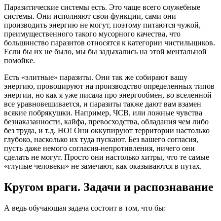
Паразитические системы есть. Это чаще всего служебные
системы. Они исполняют свои функции, сами они
производить энергию не могут, поэтому питаются чужой,
преимущественного такого мусорного качества, что
большинство паразитов относятся к категории чистильщиков.
Если бы их не было, мы бы задыхались на этой ментальной
помойке.
Есть «элитные» паразиты. Они так же собирают вашу
энергию, провоцируют на производство определенных типов
энергии, но как я уже писала про энергообмен, во вселенной
все уравновешивается, и паразиты также дают вам взамен
всякие побрякушки. Например, ЧСВ, или ложные чувства
безнаказанности, кайфа, превосходства, обладания чем либо
без труда, и т.д. НО! Они оккупируют территории настолько
глубоко, насколько их туда пускают. Без вашего согласия,
пусть даже немого согласия-непротивления, ничего они
сделать не могут. Просто они настолько хитры, что те самые
«глупые человеки» не замечают, как оказываются в путах.
Кругом враги. Задачи и распознавание
А ведь обучающая задача состоит в том, что бы: