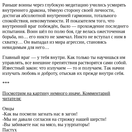
Раньше воины через глубокую медитацию учились усмирять
внутреннего дракона, тёмную сторону своей личности,
достигая абсолютной внутренней гармонии, тотального
спокойствия, невозмутимости. И показателем того, что
внутренний враг побеждён, было — прохождение последнего
испытания. Воин шёл по полю боя, где велась ожесточенная
борьба, но… его никто не замечал. Никто не вступал с ним в
схватку… Он выпадал из мира агрессии, становясь
невидимым для него…
Главный враг — у тебя внутри. Как только ты научишься им
управлять, все внешние препятствия растворятся сами собой.
Известный закон: что излучаем — то и получаем. Так начни
излучать любовь и доброту, отыскав их прежде внутри себя.
***
Посмотрим на картину немного иначе. Комментарий
читателя:
Овцы
-Как вы посмели загнать нас в загон!
-Мы не давали согласия на стрижку нашей шерсти!
-Вы забиваете нас на мясо, вы узурпаторы!
Пастух