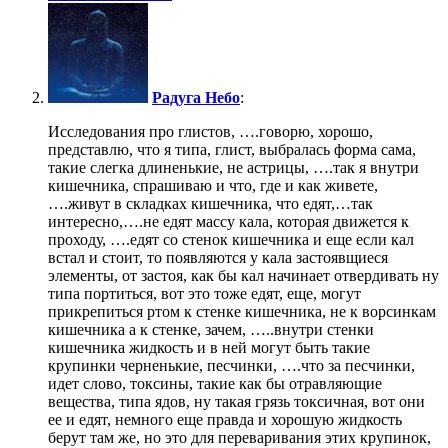
Радуга Небо
:
Исследования про глистов, ….говорю, хорошо,
представлю, что я типа, глист, выбралась форма сама,
такие слегка длиненькие, не астрицы, ….так я внутри
кишечника, спрашиваю и что, где и как живете,
….живут в складках кишечника, что едят,…так
интересно,….не едят массу кала, которая движется к
проходу, ….едят со стенок кишечника и еще если кал
встал и стоит, то появляются у кала застоявщиеся
элементы, от застоя, как бы кал начинает отвердивать ну
типа портиться, вот это тоже едят, еще, могут
прикрепиться ртом к стенке кишечника, не к ворсинкам
кишечника а к стенке, зачем, …..внутри стенки
кишечника жидкость и в ней могут быть такие
крупинки черненькие, песчинки, ….что за песчинки,
идет слово, токсины, такие как бы отравляющие
вещества, типа ядов, ну такая грязь токсичная, вот они
ее и едят, немного еще правда и хорошую жидкость
берут там же, но это для переваривания этих крупинок,