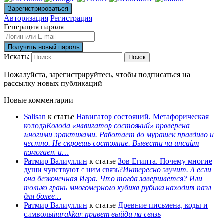
Авторизация
Регистрация
Генерация пароля
Искать:
Поиск
Пожалуйста, зарегистрируйтесь, чтобы подписаться на
рассылку новых публикаций
Новые комментарии
Salisan
к статье
Навигатор состояний. Метафорическая
колода
Колода «навигатор состояний» проверена
многими практиками. Работает до мурашек правдиво и
честно. Не скроешь состояние. Вывести на инсайт
помогает и…
Ратмир Валиуллин
к статье
Зов Египта. Почему многие
души чувствуют с ним связь?
Интересно звучит. А если
она безконечная Игра. Что тогда завершается? Или
только грань многомерного кубика рубика находит пазл
для более…
Ратмир Валиуллин
к статье
Древние письмена, коды и
символы
hurakkan привет выйди на связь