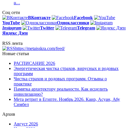
и…
Соц сети
ВКонтакте
Facebook
You
Tube
Одноклассники
Instagram
Twitter
Telegram
Яндекс Дзен
RSS лента
https://metaisskra.com/feed/
Новые статьи
РАСПИСАНИЕ 2026
Энергетическая чистка страхов, вирусных и родовых
программ
Чистка страхов и родовых программ. Отзывы о
практике
Памятка архитектору реальности. Как исцелить
цивилизацию?
Мета ретрит в Египте. Ноябрь 2026. Каир, Асуан, Абу
Симбел
Архив
Август 2026