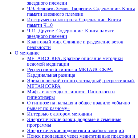
звездного племени
Ч.9. Человек. Земля. Творение. Содержание. Книга
памяти звездного племени
Инструменты контроля. Содержание. Книга
памяти Ч.10
Ч.11. Другие. Содержание. Книга памяти
звездного племени
Квантовый мир. Слияние и разделение веток
реальности
О методике
МЕТАИССКРА. Краткое описание методики
ведомой медитации
Регрессивный гипноз и МЕТАИССКРА.
Кардинальная разница
Эриксоновский гипноз, эстрадный, регрессивный,
МЕТАИССКРА
Мифы и легенды о гипнозе. Гипнологи и
гипнотизеры
О гипнозе на пальцах и общее правило «обычно
бывает по-разному»
Интервью с автором методики
Энергетические блоки, родовые и семейные
программы
Энергетические подключки и выброс эмоций
Поиск пропавших через медитативные практики и