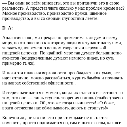
— Вы сами во всём виноваты, это вы притянули это в свою
реальность. А представляете сколько у нас проблем кроме вас?
Мясное производство, производство пряжи, швейное
производство, а вы со своими глупостями лезете!
D_A:
Аналогия с овцами прекрасно применима к людям и всему
миру, по отношению к которому люди выступают пастухами,
являясь одновременно венцом творения и верхушкой
пищевой цепочки. По крайней мере так думает большинство
атеистов (воцерквленные думают немного иначе, но суть
примерно та же).
И пока эта иллюзия верховности преобладает в их умах, все
идет отлично, можно расслабиться, курить бамбук и почивать
на лаврах собственной офигенности .
Истерия начинается в момент, когда их ставят в известность о
том, что они — лишь ступень творения и лишь (слабое) звено
пищевой цепочки. Ой, что же тогда начинается! «О боже,
враги отечества нас обманывають, доють и стригуть!»
Конечно же, никто ничего при этом даже не пытается
изменить, просто поднимается ор, гам и нытье о том, как все