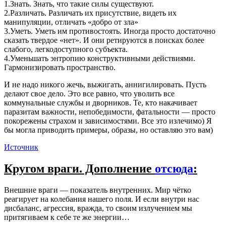
1.Знать. Знать, что такие силы существуют.
2.Различать. Различать их присутствие, видеть их
манипуляции, отличать «добро от зла»
3.Уметь. Уметь им противостоять. Иногда просто достаточно
сказать твердое «нет». И они ретируются в поисках более
слабого, легкодоступного субъекта.
4.Уменьшать энтропию конструктивными действиями.
Гармонизировать пространство.
И не надо никого жечь, выжигать, аннигилировать. Пусть
делают свое дело. Это все равно, что уволить все
коммунальные службы и дворников. Те, кто накачивает
паразитам важности, непобедимости, фатальности — просто
покорежены страхом и зависимостями. Все это излечимо) Я
бы могла приводить примеры, образы, но оставляю это вам)
Источник
Кругом враги. Дополнение
отсюда
:
Внешние враги — показатель внутренних. Мир чётко
реагирует на колебания нашего поля. И если внутри нас
дисбаланс, агрессия, вражда, то своим излучением мы
притягиваем к себе те же энергии…