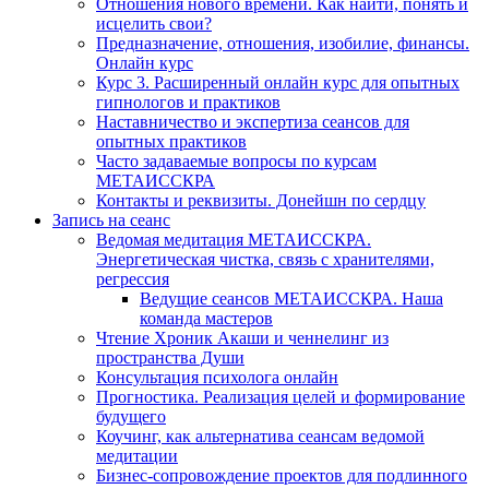
Отношения нового времени. Как найти, понять и
исцелить свои?
Предназначение, отношения, изобилие, финансы.
Онлайн курс
Курс 3. Расширенный онлайн курс для опытных
гипнологов и практиков
Наставничество и экспертиза сеансов для
опытных практиков
Часто задаваемые вопросы по курсам
МЕТАИССКРА
Контакты и реквизиты. Донейшн по сердцу
Запись на сеанс
Ведомая медитация МЕТАИССКРА.
Энергетическая чистка, связь с хранителями,
регрессия
Ведущие сеансов МЕТАИССКРА. Наша
команда мастеров
Чтение Хроник Акаши и ченнелинг из
пространства Души
Консультация психолога онлайн
Прогностика. Реализация целей и формирование
будущего
Коучинг, как альтернатива сеансам ведомой
медитации
Бизнес-сопровождение проектов для подлинного