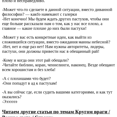
плохо и несправедливо.
-Может что-то сделаете в данной ситуации, вместо диванной
философии? — какбэ намекают с галерки
-Нет конечно! Мы будем ждать других пастухов, чтобы они
еще больше рассказали нам о том, как у нас все плохо, а
главное — какие плохие до них были пастухи!
-Может у вас есть конкретные идеи, как выйти из
сложившейся ситуации, вместо ожидания манны небесной?
-Нет, нет и еще раз нет! Нам нужны авторитеты, лидеры,
пастухи, они должны привести нас в обещанный рай!
-Кому и когда они этот рай обещали?
-Читайте библию, коран, ченнелинги, наконец. Везде обещают
всем хорошистам и без хлеба!
-А с плохишами что будет?
-Они попадут в ад к пастухам!
-А вы сейчас где, если судить вашими категориями, и как тут
оказались?
-Эээээээ
Читаем другие статьи по темам Кругом враги /