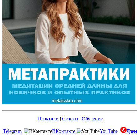
Практики
|
Сеансы
|
Обучение
Telegram
ВКонтакте
YouTube
Дзен