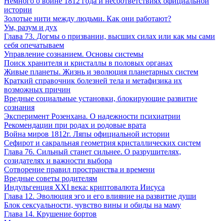
Немного о войне 1812 года и несоответствиях официальной
истории
Золотые нити между людьми. Как они работают?
Ум, разум и дух
Глава 73. Догмы о призвании, высших силах или как мы сами
себя опечатываем
Управление сознанием. Основы системы
Поиск хранителя и кристаллы в половых органах
Живые планеты. Жизнь и эволюция планетарных систем
Краткий справочник болезней тела и метафизика их
возможных причин
Вредные социальные установки, блокирующие развитие
сознания
Эксперимент Розенхана. О надежности психиатрии
Рекомендации при родах и родовые врата
Война миров 1812г. Ляпы официальной истории
Сефирот и сакральная геометрия кристаллических систем
Глава 76. Сильный станет сильнее. О разрушителях,
созидателях и важности выбора
Сотворение правил пространства и времени
Вредные советы родителям
Индульгенция XXI века: криптовалюта Иисуса
Глава 12. Эволюция эго и его влияние на развитие души
Блок сексуальности, чувство вины и обиды на маму
Глава 14. Крушение бортов