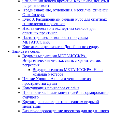
Отношения нового времени. Как найти, понять и
исцелить свои?
Предназначение, отношения, изобилие, финансы.
Онлайн курс
Курс 3. Расширенный онлайн курс для опытных
гипнологов и практиков
Наставничество и экспертиза сеансов для
опытных практиков
Часто задаваемые вопросы по курсам
МЕТАИССКРА
Контакты и реквизиты. Донейшн по сердцу
Запись на сеанс
Ведомая медитация МЕТАИССКРА.
Энергетическая чистка, связь с хранителями,
регрессия
Ведущие сеансов МЕТАИССКРА. Наша
команда мастеров
Чтение Хроник Акаши и ченнелинг из
пространства Души
Консультация психолога онлайн
Прогностика. Реализация целей и формирование
будущего
Коучинг, как альтернатива сеансам ведомой
медитации
Бизнес-сопровождение проектов для подлинного