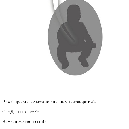
В: « Спроси его: можно ли с ним поговорить?»
О: «Да, но зачем?»
В: « Он же твой сын!»