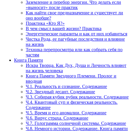
Заземление и перебор энергии. Что делать если
«выносит» после практик
Как найти свое предназначение и существует ли
оно вообще?
Практика «Кто Я?»
В чем смысл вашей жизни? Практика
Энергетические паразиты и как от них избавиться
Чистка Рода, ее пагубные последствия и влияние
на жизнь
Техника перепросмотра или как собрать себя по
частям
Книга Памяти
Искра Творца. Как Дух, Душа и Личность влияют
на жизнь человека
Книга Памяти Звездного Племени. Пролог и
вводная
Ч.1. Реальность и сознание. Содержание
Ч.2. Звездный десант. Содержание
Ч.3. Собирая кубик рубик реальности. Содержание
Ч.4. Квантовый суп и физическая реальность.
Содержание
Ч.5. Время и его аномалии. Содержание
Ч.6. Вирус страха. Содержание
Ч.7. Голограмма солнечной системы. Содержание
Ч.8. Немного истории. Содержание. Книга памяти