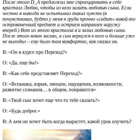
После этого
D
_
A
предложил мне спроецировать в себе
кристалл Любви, чтобы из него залить любовью сына. Если
честно я никогда не испытывал таких чувств (я
почувствовал, будто у меня в груди прочно «сидит» какой-то
остроконечный предмет и острием направлен наружу
вперед.) Вот из этого кристалла я и залил любовью сына.
После этого кокон засиял, а сын вернулся в него и больше уже
не выходил – ему было там комфортно, как сказал он.
В: «Он в курсе про Переход?»
О: «Да, еще бы!»
В: «Как себе представляет Переход?»
О: «Вспышка, взрыв, эмоции, ощущения, возможности,
развитие сознания… в общем, понравится»
В: «Твой сын хочет еще что-то тебе сказать?»
О: «Будь добрее.»
В: А кем он хочет быть когда вырастет, какой урок изучить?