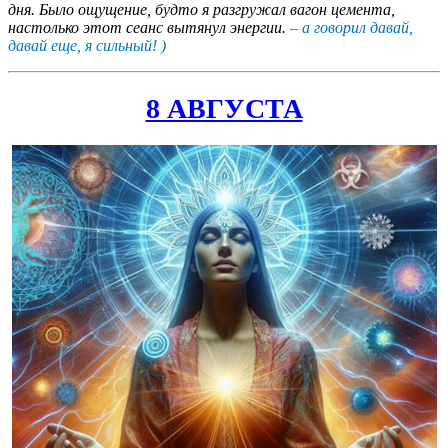
дня. Было ощущение, будто я разгружал вагон цемента,
настолько этот сеанс вытянул энергии.
– а говорил давай,
давай еще, я сильный! )
8 АВГУСТА