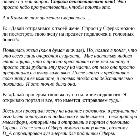
ответ на мой вопрос.
Страха действительно нет!
Это
просто надо прочувствовать, чтобы понять это.
А в Каньоне тем временем смеркалось….
В: «Давай отправимся к твоей жене. Спроси у Сферы: можно
ли посмотреть твою жену на предмет подключек и головных
болей?»
Появилась жена (как я думал вначале). Но, позже я понял, что
это всего лишь очередная сущность. Мне настолько надоел
этот «цирк», что я просто представил себе меч-катану и
просто стал рубить эту куклу на части, от чего она просто
превратилась в кучку камешков. После этого я представил
свою жену в ее комнате, и только тогда она действительно
появилась. И это точно была она.
В: «Давай проверим твою жену на наличие подключек. Я
открываю портал и все, что имеется -отправляем туда.»
Здесь мы проверили жену на наличие подключек, в результате
чего была обнаружена подключка в виде шлема – блокиратора
мыслеформ, который мы и отправили в портал с помощью
Сферы. После этого Сфера немного потускнела, поэтому
D
_
A
спроецировал луч энергии для подпитки Сферы.