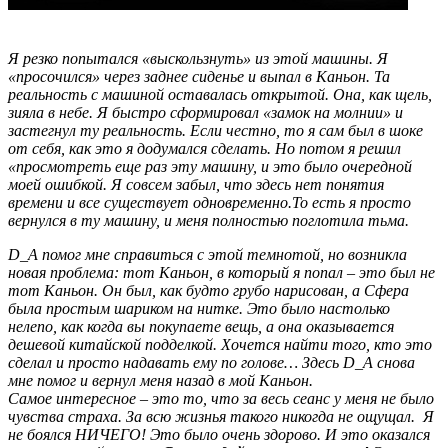
Я резко попытался «выскользнуть» из этой машины. Я
«просочился» через заднее сиденье и выпал в Каньон. Та
реальность с машиной оставалась открытой. Она, как щель,
зияла в небе. Я быстро сформировал «замок на молнии» и
застегнул ту реальность. Если честно, то я сам был в шоке
от себя, как это я додумался сделать. Но потом я решил
«просмотреть еще раз эту машину, и это было очередной
моей ошибкой. Я совсем забыл, что здесь нет понятия
времени и все существует одновременно.То есть я просто
вернулся в ту машину, и меня полностью поглотила тьма.
D
_
A
помог мне справиться с этой темнотой, но возникла
новая проблема: тот Каньон, в который я попал – это был не
тот Каньон. Он был, как будто грубо нарисован, а Сфера
была простым шариком на нитке. Это было настолько
нелепо, как когда вы покупаете вещь, а она оказывается
дешевой китайской подделкой. Хочется найти того, кто это
сделал и просто надавать ему по голове… Здесь
D
_
A
снова
мне помог и вернул меня назад в мой Каньон.
Самое интересное – это то, что за весь сеанс у меня не было
чувства страха. За всю жизнья такого никогда не ощущал. Я
не боялся НИЧЕГО! Это было очень здорово. И это оказался