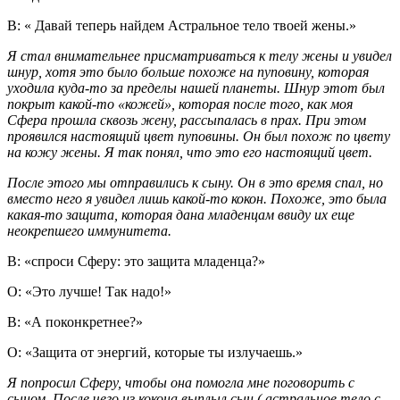
В: « Давай теперь найдем Астральное тело твоей жены.»
Я стал внимательнее присматриваться к телу жены и увидел
шнур, хотя это было больше похоже на пуповину, которая
уходила куда-то за пределы нашей планеты. Шнур этот был
покрыт какой-то «кожей», которая после того, как моя
Сфера прошла сквозь жену, рассыпалась в прах. При этом
проявился настоящий цвет пуповины. Он был похож по цвету
на кожу жены. Я так понял, что это его настоящий цвет.
После этого мы отправились к сыну. Он в это время спал, но
вместо него я увидел лишь какой-то кокон. Похоже, это была
какая-то защита, которая дана младенцам ввиду их еще
неокрепшего иммунитета.
В: «спроси Сферу: это защита младенца?»
О: «Это лучше! Так надо!»
В: «А поконкретнее?»
О: «Защита от энергий, которые ты излучаешь.»
Я попросил Сферу, чтобы она помогла мне поговорить с
сыном. После чего из кокона выплыл сын ( астральное тело с