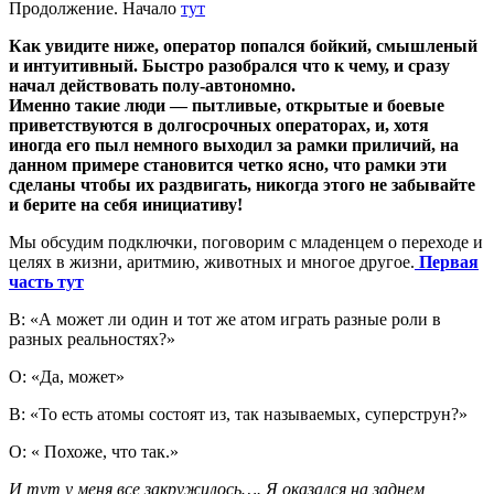
Продолжение. Начало
тут
Как увидите ниже, оператор попался бойкий, смышленый
и интуитивный. Быстро разобрался что к чему, и сразу
начал действовать полу-автономно.
Именно такие люди — пытливые, открытые и боевые
приветствуются в долгосрочных операторах, и, хотя
иногда его пыл немного выходил за рамки приличий, на
данном примере становится четко ясно, что рамки эти
сделаны чтобы их раздвигать, никогда этого не забывайте
и берите на себя инициативу!
Мы обсудим подключки, поговорим с младенцем о переходе и
целях в жизни, аритмию, животных и многое другое.
Первая
часть тут
В: «А может ли один и тот же атом играть разные роли в
разных реальностях?»
О: «Да, может»
В: «То есть атомы состоят из, так называемых, суперструн?»
О: « Похоже, что так.»
И тут у меня все закружилось…. Я оказался на заднем