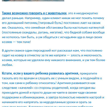
Также возможно говорить и с животными
, это я неоднократно
делал раньше. Например, один клиент никак не мог понять почему
его домашний питомец (тигровый буль) постоянно лает на своих
же. Оказалось, что семейная обстановка была настолько натянутой
(постоянные скандалы, ругань, негатив), что бедной собаке вообще
не хотелось там быть, а уж общаться с исчадьями ада в лице своих
хозяев — тем паче!
В другм сеансе один персидский кот рассказал нам, что постоянно
гадит на ковер в отместку за те же напряги — злость и мелочность
хозяев, которые не уделяли ему никакого внимания, и уж тем более
любви.
Кстати, если у вашего ребенка развилась аритмия,
прекратите
таскать его по врачам и слушать их с умным видом, а подумайте о
том, как сами к ребенку относитесь! Аритмия развивается как
следствие «качелей» со стороны родителей, когда сегодня вы
приходите домой и просто души не чаете в своем чаде своими
подарками и обнимашками, а завтра полностью меняете настрой и
начинаете его напрягать за недоделанные уроки и орать за