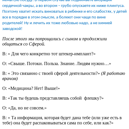
немытую посуду. В первом случае вы поднимаете вибрации
сердечной чакры, а во втором – грубо опускаете их ниже плинтуса.
Поэтому хватит искать виноватых в ребенке и его слабостях, у детей
все в порядке в этом смысле, а болеют они чаще по вине
родителей! Ну и лечить их тоже любовью надо, а не химией
заводской!
После этого мы попрощались с сыном и продолжили
общаться со Сферой.
В: « Для чего конкретно тот штекер-имплант?»
О: «Свыше. Потоки. Польза. Знание. Людям нужно…»
В: « Это связанно с твоей сферой деятельности?»
(Я работаю
врачом)
О: «Медицина? Нет! Выше!»
В: «Так ты будешь представляешь собой флешку?»
О: «Да, но не совсем.»
В: « Та информация, которая будет дана тебе (или уже есть в
тебе) она будет распаковываться сама по себе, или как?»