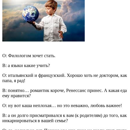
О: Филологом хочет стать.
В: а языки какие учить?
О: итальянский и французский. Хорошо хоть не доктором, как
папа, я рад!
В: понятно… романтик короче, Ренессанс принес. А какая еда
ему нравится?
О: ну вот каша неплохая… но это неважно, любовь важнее!
В: а он долго присматривался к вам (к родителям) до того, как
инкарнироваться в вашей семье?