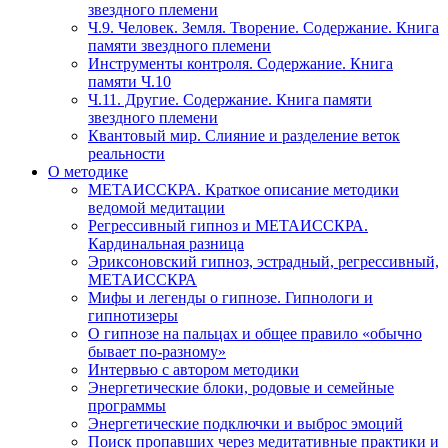
звездного племени
Ч.9. Человек. Земля. Творение. Содержание. Книга
памяти звездного племени
Инструменты контроля. Содержание. Книга
памяти Ч.10
Ч.11. Другие. Содержание. Книга памяти
звездного племени
Квантовый мир. Слияние и разделение веток
реальности
О методике
МЕТАИССКРА. Краткое описание методики
ведомой медитации
Регрессивный гипноз и МЕТАИССКРА.
Кардинальная разница
Эриксоновский гипноз, эстрадный, регрессивный,
МЕТАИССКРА
Мифы и легенды о гипнозе. Гипнологи и
гипнотизеры
О гипнозе на пальцах и общее правило «обычно
бывает по-разному»
Интервью с автором методики
Энергетические блоки, родовые и семейные
программы
Энергетические подключки и выброс эмоций
Поиск пропавших через медитативные практики и