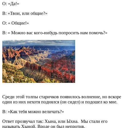
О: «Да!»
В: «Твои, или общие?»
О: « Общие!»
В: « Можно вас кого-нибудь попросить нам помочь?»
Среди этой толпы старичков появилось волнение, но вскоре
один из них нехотя поднялся (он сидел) и подошел ко мне.
В: «Как тебя можно величать?»
Ответ прозвучал так: Хына, или Ыхна. Мы стали его
называть Хыной. Вроде он был непротив.