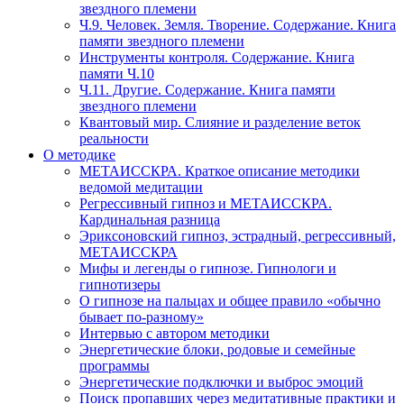
звездного племени
Ч.9. Человек. Земля. Творение. Содержание. Книга
памяти звездного племени
Инструменты контроля. Содержание. Книга
памяти Ч.10
Ч.11. Другие. Содержание. Книга памяти
звездного племени
Квантовый мир. Слияние и разделение веток
реальности
О методике
МЕТАИССКРА. Краткое описание методики
ведомой медитации
Регрессивный гипноз и МЕТАИССКРА.
Кардинальная разница
Эриксоновский гипноз, эстрадный, регрессивный,
МЕТАИССКРА
Мифы и легенды о гипнозе. Гипнологи и
гипнотизеры
О гипнозе на пальцах и общее правило «обычно
бывает по-разному»
Интервью с автором методики
Энергетические блоки, родовые и семейные
программы
Энергетические подключки и выброс эмоций
Поиск пропавших через медитативные практики и