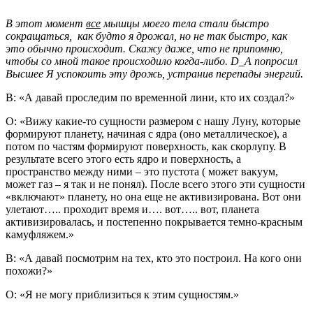
В этот момент
все
мышцы моего тела стали быстро
сокращаться, как будто я дрожал, но не так быстро, как
это обычно происходит. Скажу даже, что не припомню,
чтобы со мной такое происходило когда-либо. D_A попросил
Высшее Я успокоить эту дрожь, устранив перепады энергий.
В: «А давай проследим по временной лини, кто их создал?»
О: «Вижу какие-то сущности размером с нашу Луну, которые
формируют планету, начиная с ядра (оно металлическое), а
потом по частям формируют поверхность, как скорлупу. В
результате всего этого есть ядро и поверхность, а
пространство между ними – это пустота ( может вакуум,
может газ – я так и не понял). После всего этого эти сущности
«включают» планету, но она еще не активизирована. Вот они
улетают….. проходит время и…. вот….. вот, планета
активизировалась, и постепенно покрывается темно-красным
камуфляжем.»
В: «А давай посмотрим на тех, кто это построил. На кого они
похожи?»
О: «Я не могу приблизиться к этим сущностям.»