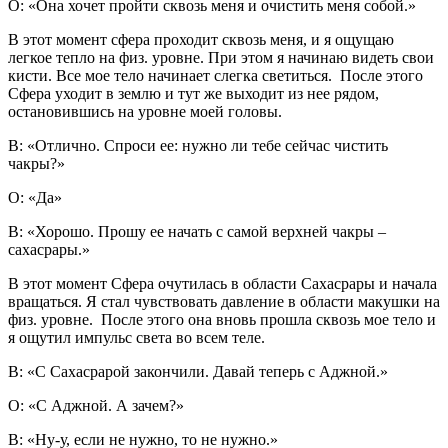
О: «Она хочет пройти сквозь меня и очистить меня собой.»
В этот момент сфера проходит сквозь меня, и я ощущаю
легкое тепло на физ. уровне. При этом я начинаю видеть свои
кисти. Все мое тело начинает слегка светиться. После этого
Сфера уходит в землю и тут же выходит из нее рядом,
остановившись на уровне моей головы.
В: «Отлично. Спроси ее: нужно ли тебе сейчас чистить
чакры?»
О: «Да»
В: «Хорошо. Прошу ее начать с самой верхней чакры –
сахасрары.»
В этот момент Сфера очутилась в области Сахасрары и начала
вращаться. Я стал чувствовать давление в области макушки на
физ. уровне. После этого она вновь прошла сквозь мое тело и
я ощутил импульс света во всем теле.
В: «С Сахасрарой закончили. Давай теперь с Аджной.»
О: «С Аджной. А зачем?»
В: «Ну-у, если не нужно, то не нужно.»