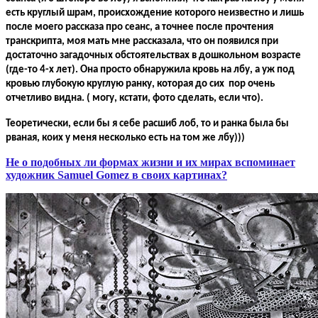
есть круглый шрам, происхождение которого неизвестно и лишь
после моего рассказа про сеанс, а точнее после прочтения
транскрипта, моя мать мне рассказала, что он появился при
достаточно загадочных обстоятельствах в дошкольном возрасте
(где-то 4-х лет). Она просто обнаружила кровь на лбу, а уж под
кровью глубокую круглую ранку, которая до сих пор очень
отчетливо видна. ( могу, кстати, фото сделать, если что).
Теоретически, если бы я себе расшиб лоб, то и ранка была бы
рваная, коих у меня несколько есть на том же лбу)))
Не о подобных ли формах жизни и их мирах вспоминает
художник Samuel Gomez в своих картинах?