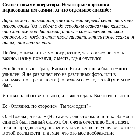
Сеанс словами оператора. Некоторые картинки
нарисованы им самим, за что отдельное спасибо:
Заранее хочу отметить, что это мой первый сеанс, так что
первое время (да и, где-то до середины сеанса) мне казалось,
что это все мои фантазии, и что я сам отвечаю на свои
вопросы, но, когда я стал прослушивать запись после сеанса, я
понял, что это не так.
Не буду описывать само погружение, так как это не столь
важно. Начну, пожалуй, с места, где я очутился.
Это был каньон. Гранд Каньон. Если честно, я был немного
удивлен. Я не раз видел его на различных фото, или в
фильмах, но в реальности (во всяком случае, в этой) я там не
был.
Я стоял на обрыве каньона, и глядел вдаль. Было очень ясно.
В: «Оглядись по сторонам. Ты там один?»
О: «Похоже, что да.» (На самом деле это было не так. За моей
спиной был темный силуэт. Он очень отчетливо был виден,
но я не придал этому значение, так как еще не успел освоиться
в этой реальности, и думал, что это мое воображение