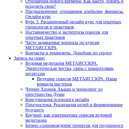
Отношения нового времени. Как найти, понять и
исцелить свои?
Предназначение, отношения, изобилие, финансы.
Онлайн курс
Курс 3. Расширенный онлайн курс для опытных
гипнологов и практиков
Наставничество и экспертиза сеансов для
опытных практиков
Часто задаваемые вопросы по курсам
МЕТАИССКРА
Контакты и реквизиты. Донейшн по сердцу
Запись на сеанс
Ведомая медитация МЕТАИССКРА.
Энергетическая чистка, связь с хранителями,
регрессия
Ведущие сеансов МЕТАИССКРА. Наша
команда мастеров
Чтение Хроник Акаши и ченнелинг из
пространства Души
Консультация психолога онлайн
Прогностика. Реализация целей и формирование
будущего
Коучинг, как альтернатива сеансам ведомой
медитации
Бизнес-сопровождение проектов для подлинного