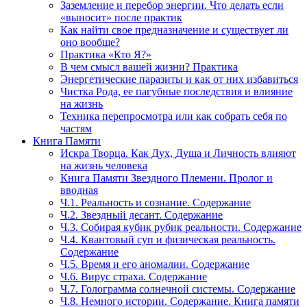
Заземление и перебор энергии. Что делать если
«выносит» после практик
Как найти свое предназначение и существует ли
оно вообще?
Практика «Кто Я?»
В чем смысл вашей жизни? Практика
Энергетические паразиты и как от них избавиться
Чистка Рода, ее пагубные последствия и влияние
на жизнь
Техника перепросмотра или как собрать себя по
частям
Книга Памяти
Искра Творца. Как Дух, Душа и Личность влияют
на жизнь человека
Книга Памяти Звездного Племени. Пролог и
вводная
Ч.1. Реальность и сознание. Содержание
Ч.2. Звездный десант. Содержание
Ч.3. Собирая кубик рубик реальности. Содержание
Ч.4. Квантовый суп и физическая реальность.
Содержание
Ч.5. Время и его аномалии. Содержание
Ч.6. Вирус страха. Содержание
Ч.7. Голограмма солнечной системы. Содержание
Ч.8. Немного истории. Содержание. Книга памяти