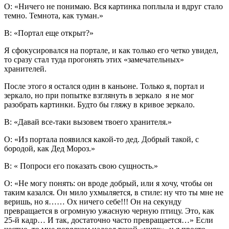
О: «Ничего не понимаю. Вся картинка поплыла и вдруг стало
темно. Темнота, как туман.»
В: «Портал еще открыт?»
Я сфокусировался на портале, и как только его четко увидел,
то сразу стал туда прогонять этих «замечательных»
хранителей.
После этого я остался один в каньоне. Только я, портал и
зеркало, но при попытке взглянуть в зеркало я не мог
разобрать картинки. Будто бы гляжу в кривое зеркало.
В: «Давай все-таки вызовем твоего хранителя.»
О: «Из портала появился какой-то дед. Добрый такой, с
бородой, как Дед Мороз.»
В: « Попроси его показать свою сущность.»
О: «Не могу понять: он вроде добрый, или я хочу, чтобы он
таким казался. Он мило ухмыляется, в стиле: ну что ты мне не
веришь, но я…… Ох ничего себе!!! Он на секунду
превращается в огромную ужасную черную птицу. Это, как
25-й кадр… И так, достаточно часто превращается…» Если