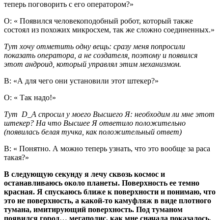
теперь поговорить с его оператором?»
О: « Появился человекоподобный робот, который также
состоял из похожих микросхем, так же сложно соединенных.»
Тут хочу отметить одну вещь: сразу меня попросили
показать оператора, а не создателя, поэтому и появился
этот андроид, который управлял этим механизмом.
В: «А для чего они установили этот штекер?»
О: « Так надо!»
Тут D_A спросил у моего Высшего Я: необходим ли мне этот
штекер? На что Высшее Я ответило положительно
(появилась белая тучка, как положительный ответ)
В: « Понятно. А можно теперь узнать, что это вообще за раса
такая?»
В следующую секунду я лечу сквозь космос и
останавливаюсь около планеты. Поверхность ее темно
красная. Я спускаюсь ближе к поверхности и понимаю, что
это не поверхность, а какой-то камуфляж в виде плотного
тумана, имитирующий поверхность. Под туманом
появился город… мегаполис, как мне сначала показалось.