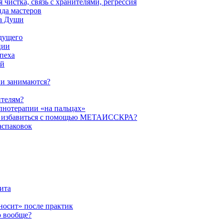
истка, связь с хранителями, регрессия
да мастеров
ва Души
удущего
ции
пеха
ой
ни занимаются?
ителям?
пнотерапии «на пальцах»
их избавиться с помощью МЕТАИССКРА?
аспаковок
ита
ыносит» после практик
о вообще?