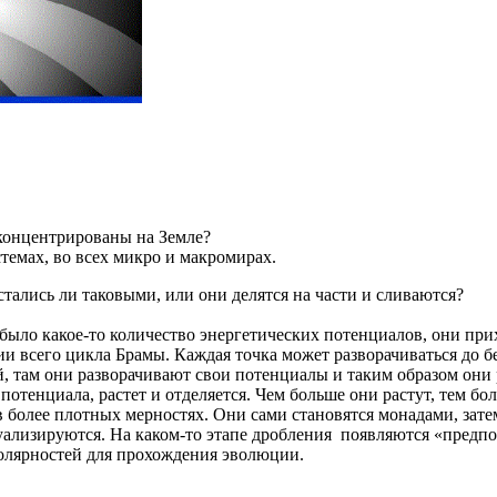
сконцентрированы на Земле?
истемах, во всех микро и макромирах.
тались ли таковыми, или они делятся на части и сливаются?
было какое-то количество энергетических потенциалов, они при
нии всего цикла Брамы. Каждая точка может разворачиваться до 
й, там они разворачивают свои потенциалы и таким образом они
отенциала, растет и отделяется. Чем больше они растут, тем бо
 более плотных мерностях. Они сами становятся монадами, зате
уализируются. На каком-то этапе дробления появляются «предпо
олярностей для прохождения эволюции.