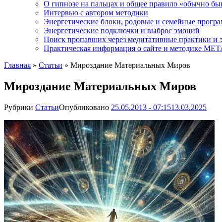
О гипнозе на пальцах и общее правило «обычно бы
Интервью с автором методики
Энергетические блоки, родовые и семейные прогр
Энергетические подключки и выброс эмоций
Поиск пропавших через медитативные практики и 
Практическая информация о сайте и методике М
Главная
»
Статьи
»
Мироздание Материальных Миров
Мироздание Материальных Миров
Рубрики
Статьи
Опубликовано
25.05.2013 - 07:15
13.03.2025