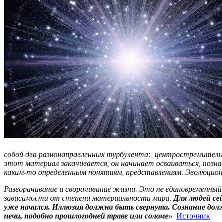
собой два разнонаправленных турбулента: центростремител
этот материал закачивается, он начинает осваиваться, позн
каким-то определенным понятиям, представлениям. Эволюцио
Разворачивание и сворачивание жизни. Это не единовременный
зависимости от степени материальности мира.
Для людей се
уже начался. Иллюзия должна быть свернута. Сознание долж
печи, подобно прошлогодней траве или соломе
»
Источник