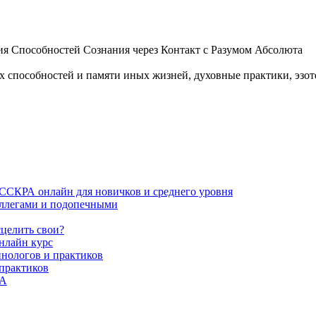
 Способностей Сознания через Контакт с Разумом Абсолюта
пособностей и памяти иных жизней, духовные практики, эзотер
ИССКРА онлайн для новичков и среднего уровня
коллегами и подопечными
сцелить свои?
нлайн курс
пнологов и практиков
 практиков
РА