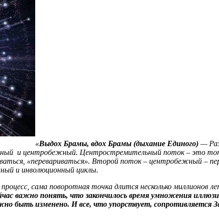
«
Выдох Брамы, вдох Брамы (дыхание Единого)
— Раз
ьный и центробежный. Центростремительный поток – это тот,
аваться, «перевариваться». Второй поток – центробежный – пе
нный и инволюционный циклы.
 процесс, сама поворотная точка длится несколько миллионов л
йчас важно понять, что закончилось время умножения иллюзи
но быть изменено. И все, что упорствует, сопротивляется За