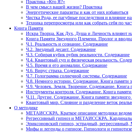
Практика «Кто Я?»
В чем смысл вашей жизни? Практика
Энергетические паразиты и как от них избавиться
Чистка Рода, ее пагубные последствия и влияние н
Техника перепросмотра или как собрать себя по час
Книга Памяти
Искра Творца. Как Дух, Душа и Личность влияют н
Книга Памяти Звездного Племени. Пролог и вводн
Ч.1. Реальность и сознание. Содержание
Ч.2. Звездный десант. Содержание
Ч.3. Собирая кубик рубик реальности. Содержание
Ч.4. Квантовый суп и физическая реальность. Соде
Ч.5. Время и его аномалии. Содержание
Ч.6. Вирус страха. Содержание
Ч.7. Голограмма солнечной системы. Содержание
Ч.8. Немного истории. Содержание. Книга памяти 
Ч.9. Человек. Земля. Творение. Содержание. Книга
Инструменты контроля. Содержание. Книга памяти
Ч.11. Другие. Содержание. Книга памяти звездного
Квантовый мир. Слияние и разделение веток реаль
О методике
МЕТАИССКРА. Краткое описание методики ведом
Регрессивный гипноз и МЕТАИССКРА. Кардинальн
Эриксоновский гипноз, эстрадный, регрессивны
Мифы и легенды о гипнозе. Гипнологи и гипнотиз