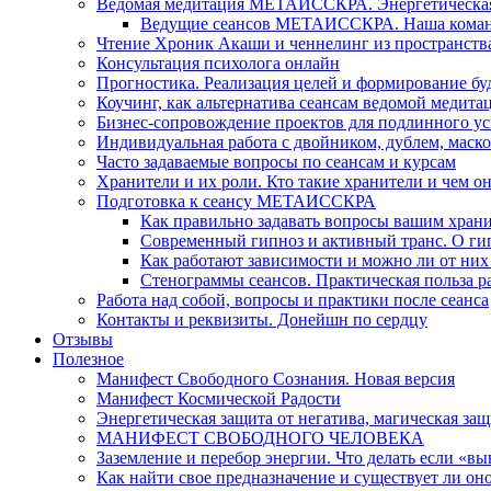
Ведомая медитация МЕТАИССКРА. Энергетическая ч
Ведущие сеансов МЕТАИССКРА. Наша коман
Чтение Хроник Акаши и ченнелинг из пространст
Консультация психолога онлайн
Прогностика. Реализация целей и формирование б
Коучинг, как альтернатива сеансам ведомой медита
Бизнес-сопровождение проектов для подлинного ус
Индивидуальная работа с двойником, дублем, маск
Часто задаваемые вопросы по сеансам и курсам
Хранители и их роли. Кто такие хранители и чем о
Подготовка к сеансу МЕТАИССКРА
Как правильно задавать вопросы вашим хран
Современный гипноз и активный транс. О ги
Как работают зависимости и можно ли от н
Стенограммы сеансов. Практическая польза р
Работа над собой, вопросы и практики после сеанса
Контакты и реквизиты. Донейшн по сердцу
Отзывы
Полезное
Манифест Свободного Сознания. Новая версия
Манифест Космической Радости
Энергетическая защита от негатива, магическая защ
МАНИФЕСТ СВОБОДНОГО ЧЕЛОВЕКА
Заземление и перебор энергии. Что делать если «в
Как найти свое предназначение и существует ли он