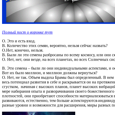
Полный пост о воронке тут
О. Это и есть вход.
В. Количество этих семян, вероятно, нельзя сейчас назвать?
О.Нет, конечно, нельзя.
В. Были ли эти семена разбросаны по всему космосу, или они 
О. Нет, нет, они везде, на всех планетах, во всех Солнечных с
В. Эти семена – были ли они индивидуальными аспектами, и ос
Вот их было миллион, и миллион должны вернуться?
О. Нет, не так. Объем выдоха Брамы был определенный. В нем 
весь потенциал развития в себе и раскрывается он на протяже
сгустком, начиная с высоких планов, планет высоких вибраци
мере набирания опыта и разворачивания своего божественного п
плотностей, они приобретают способности материализоваться в
развиваются, естественно, тем больше аспектируются-индивид
разные уровни и возможности для расширения, миры разных п