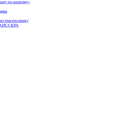
вает по-разному»
аммы
экстрасенсорику
ЕТАИССКРА