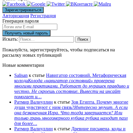
Авторизация
Регистрация
Генерация пароля
Искать:
Поиск
Пожалуйста, зарегистрируйтесь, чтобы подписаться на
рассылку новых публикаций
Новые комментарии
Salisan
к статье
Навигатор состояний. Метафорическая
колода
Колода «навигатор состояний» проверена
многими практиками. Работает до мурашек правдиво и
честно. Не скроешь состояние. Вывести на инсайт
помогает и…
Ратмир Валиуллин
к статье
Зов Египта. Почему многие
души чувствуют с ним связь?
Интересно звучит. А если
она безконечная Игра. Что тогда завершается? Или
только грань многомерного кубика рубика находит пазл
для более…
Ратмир Валиуллин
к статье
Древние письмена, коды и