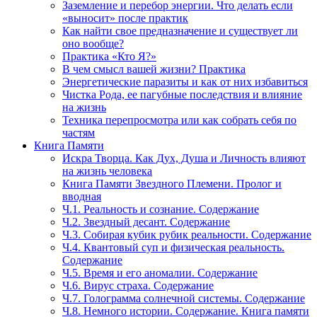
Заземление и перебор энергии. Что делать если
«выносит» после практик
Как найти свое предназначение и существует ли
оно вообще?
Практика «Кто Я?»
В чем смысл вашей жизни? Практика
Энергетические паразиты и как от них избавиться
Чистка Рода, ее пагубные последствия и влияние
на жизнь
Техника перепросмотра или как собрать себя по
частям
Книга Памяти
Искра Творца. Как Дух, Душа и Личность влияют
на жизнь человека
Книга Памяти Звездного Племени. Пролог и
вводная
Ч.1. Реальность и сознание. Содержание
Ч.2. Звездный десант. Содержание
Ч.3. Собирая кубик рубик реальности. Содержание
Ч.4. Квантовый суп и физическая реальность.
Содержание
Ч.5. Время и его аномалии. Содержание
Ч.6. Вирус страха. Содержание
Ч.7. Голограмма солнечной системы. Содержание
Ч.8. Немного истории. Содержание. Книга памяти