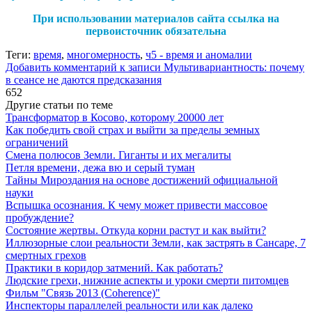
При использовании материалов сайта ссылка на
первоисточник обязательна
Теги:
время
,
многомерность
,
ч5 - время и аномалии
Добавить комментарий
к записи Мультивариантность: почему
в сеансе не даются предсказания
652
Другие статьи по теме
Трансформатор в Косово, которому 20000 лет
Как победить свой страх и выйти за пределы земных
ограничений
Смена полюсов Земли. Гиганты и их мегалиты
Петля времени, дежа вю и серый туман
Тайны Мироздания на основе достижений официальной
науки
Вспышка осознания. К чему может привести массовое
пробуждение?
Состояние жертвы. Откуда корни растут и как выйти?
Иллюзорные слои реальности Земли, как застрять в Сансаре, 7
смертных грехов
Практики в коридор затмений. Как работать?
Людские грехи, нижние аспекты и уроки смерти питомцев
Фильм "Связь 2013 (Coherence)"
Инспекторы параллелей реальности или как далеко