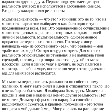
вариантов друг на друга. Первое подразумевает единую
реальность для всех и используется в глобальном смысле.
Второе – у каждого своя реальность:
Мультивариантность — что это? Уточнили: это не то, что из
множества вариантов выбирается какой-то один и тупо
продавливается всем. Нет. Это одновременное осуществление
множества разных вариантов, созданных каждым в своей
личной реальности. Мультиреальность, одновременное
прорастание зерен – кто что посеял. Поэтому я могу
наблюдать «ад» из собственного «рая». Что реальнее – мой
«рай» или их «ад»? Смотря откуда смотреть. Для меня их
реальность относительно виртуальная, я не выбирала такой
сценарий, поэтому он разворачивается в другой от меня
плоскости. Если я сейчас уеду в долину, не буду пялится в
монитор, а в небо и море, постепенно черты этого далекого
ада для меня вовсе растворятся.
Мы можем перекрещивать реальности по собственному
желанию. Я могу взять билет в Киев и отправится в пекло. Но
я не выбирала быть там. Я выбирала быть здесь. Может ли
придти в мой рай навязанная кем-то другая реальность? Нет,
не может. Диаметр сферы моего парадайза способен
расширяться и сужаться, в крайнем положении – это точка
возврата в мой дальний мир. Могу я влиять на расширение