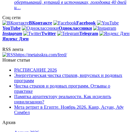
обертываний, купаний в источниках, голодовка 40 дней
и…
Соц сети
ВКонтакте
Facebook
You
Tube
Одноклассники
Instagram
Twitter
Telegram
Яндекс Дзен
RSS лента
https://metaisskra.com/feed/
Новые статьи
РАСПИСАНИЕ 2026
Энергетическая чистка страхов, вирусных и родовых
программ
Чистка страхов и родовых программ. Отзывы о
практике
Памятка архитектору реальности. Как исцелить
цивилизацию?
Мета ретрит в Египте. Ноябрь 2026. Каир, Асуан, Абу
Симбел
Архив