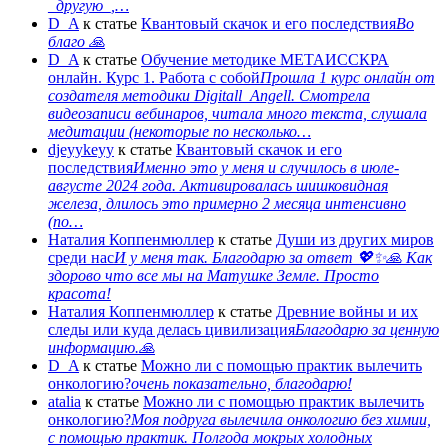
_другую_,…
D_A
к статье
Квантовый скачок и его последствия
Во
благо 🙏
D_A
к статье
Обучение методике МЕТАИССКРА
онлайн. Курс 1. Работа с собой
Прошла 1 курс онлайн от
создателя методики Digitall_Angell. Смотрела
видеозаписи вебинаров, читала много текста, слушала
медитации (некоторые по несколько…
djeyykeyy
к статье
Квантовый скачок и его
последствия
Именно это у меня и случилось в июле-
августе 2024 года. Активировалась шишковидная
железа, длилось это примерно 2 месяца интенсивно
(по…
Наталия Коппенмюллер
к статье
Души из других миров
среди нас
И у меня так. Благодарю за ответ 💖✨️🙏 Как
здорово что все мы на Матушке Земле. Просто
красота!
Наталия Коппенмюллер
к статье
Древние войны и их
следы или куда делась цивилизация
Благодарю за ценную
информацию.🙏
D_A
к статье
Можно ли с помощью практик вылечить
онкологию?
очень показательно, благодарю!
atalia
к статье
Можно ли с помощью практик вылечить
онкологию?
Моя подруга вылечила онкологию без химии,
с помощью практик. Полгода мокрых холодных