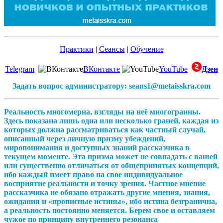
Практики
|
Сеансы
|
Обучение
Telegram
ВКонтакте
YouTube
Дзен
Задать вопрос администратору: seans1@metaisskra.com
Реальность многомерна, взгляды на неё многогранны.
Здесь показана лишь одна или несколько граней, каждая из
которых должна рассматриваться как частный случай,
описанный через личную призму убеждений,
миропонимания и доступных знаний рассказчика в
текущем моменте. Эта призма может не совпадать с вашей
или существенно отличаться от общепринятых концепций,
ибо каждый имеет право на свое индивидуальное
восприятие реальности и точку зрения. Частное мнение
рассказчика не обязано отражать другие мнения, знания,
ожидания и «прописные истины», ибо истина безгранична,
а реальность постоянно меняется. Берем свое и оставляем
чужое по принципу внутреннего резонанса