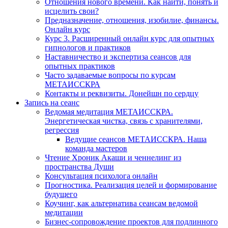
Отношения нового времени. Как найти, понять и
исцелить свои?
Предназначение, отношения, изобилие, финансы.
Онлайн курс
Курс 3. Расширенный онлайн курс для опытных
гипнологов и практиков
Наставничество и экспертиза сеансов для
опытных практиков
Часто задаваемые вопросы по курсам
МЕТАИССКРА
Контакты и реквизиты. Донейшн по сердцу
Запись на сеанс
Ведомая медитация МЕТАИССКРА.
Энергетическая чистка, связь с хранителями,
регрессия
Ведущие сеансов МЕТАИССКРА. Наша
команда мастеров
Чтение Хроник Акаши и ченнелинг из
пространства Души
Консультация психолога онлайн
Прогностика. Реализация целей и формирование
будущего
Коучинг, как альтернатива сеансам ведомой
медитации
Бизнес-сопровождение проектов для подлинного