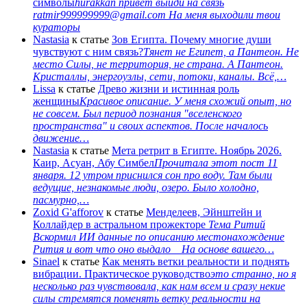
символы
hurakkan привет выйди на связь
ratmir999999999@gmail.com На меня выходили твои
кураторы
Nastasia
к статье
Зов Египта. Почему многие души
чувствуют с ним связь?
Тянет не Египет, а Пантеон. Не
место Силы, не территория, не страна. А Пантеон.
Кристаллы, энергоузлы, сети, потоки, каналы. Всё,…
Lissa
к статье
Древо жизни и истинная роль
женщины
Красивое описание. У меня схожий опыт, но
не совсем. Был период познания "вселенского
пространства" и своих аспектов. После началось
движение…
Nastasia
к статье
Мета ретрит в Египте. Ноябрь 2026.
Каир, Асуан, Абу Симбел
Прочитала этот пост 11
января. 12 утром приснился сон про воду. Там были
ведущие, незнакомые люди, озеро. Было холодно,
пасмурно,…
Zoxid G'afforov
к статье
Менделеев, Эйнштейн и
Коллайдер в астральном прожекторе
Тема Ритий
Вскормил ИИ данные по описанию местонахождение
Рития и вот что оно выдало На основе вашего…
Sinael
к статье
Как менять ветки реальности и поднять
вибрации. Практическое руководство
это странно, но я
несколько раз чувствовала, как нам всем и сразу некие
силы стремятся поменять ветку реальности на