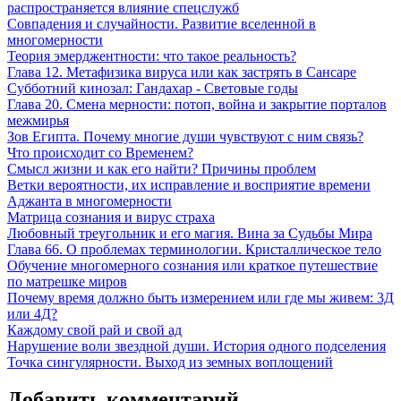
распространяется влияние спецслужб
Совпадения и случайности. Развитие вселенной в
многомерности
Теория эмерджентности: что такое реальность?
Глава 12. Метафизика вируса или как застрять в Сансаре
Субботний кинозал: Гандахар - Световые годы
Глава 20. Смена мерности: потоп, война и закрытие порталов
межмирья
Зов Египта. Почему многие души чувствуют с ним связь?
Что происходит со Временем?
Смысл жизни и как его найти? Причины проблем
Ветки вероятности, их исправление и восприятие времени
Аджанта в многомерности
Матрица сознания и вирус страха
Любовный треугольник и его магия. Вина за Судьбы Мира
Глава 66. О проблемах терминологии. Кристаллическое тело
Обучение многомерного сознания или краткое путешествие
по матрешке миров
Почему время должно быть измерением или где мы живем: 3Д
или 4Д?
Каждому свой рай и свой ад
Нарушение воли звездной души. История одного подселения
Точка сингулярности. Выход из земных воплощений
Добавить комментарий