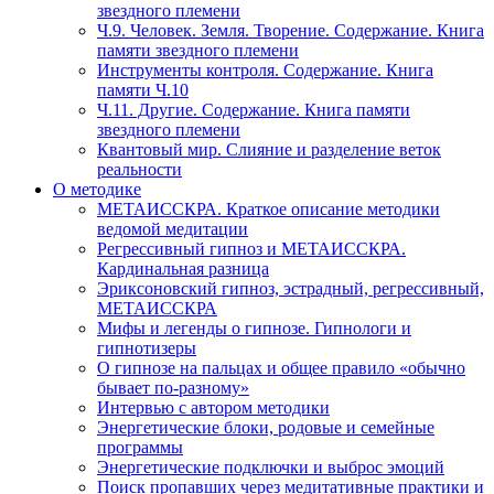
звездного племени
Ч.9. Человек. Земля. Творение. Содержание. Книга
памяти звездного племени
Инструменты контроля. Содержание. Книга
памяти Ч.10
Ч.11. Другие. Содержание. Книга памяти
звездного племени
Квантовый мир. Слияние и разделение веток
реальности
О методике
МЕТАИССКРА. Краткое описание методики
ведомой медитации
Регрессивный гипноз и МЕТАИССКРА.
Кардинальная разница
Эриксоновский гипноз, эстрадный, регрессивный,
МЕТАИССКРА
Мифы и легенды о гипнозе. Гипнологи и
гипнотизеры
О гипнозе на пальцах и общее правило «обычно
бывает по-разному»
Интервью с автором методики
Энергетические блоки, родовые и семейные
программы
Энергетические подключки и выброс эмоций
Поиск пропавших через медитативные практики и