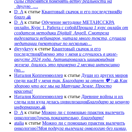
силы стремятся поменять ветку реальности на
_другую_,…
D_A
к статье
Квантовый скачок и его последствия
Во
благо 🙏
D_A
к статье
Обучение методике МЕТАИССКРА
онлайн. Курс 1. Работа с собой
Прошла 1 курс онлайн от
создателя методики Digitall_Angell. Смотрела
видеозаписи вебинаров, читала много текста, слушала
медитации (некоторые по несколько…
djeyykeyy
к статье
Квантовый скачок и его
последствия
Именно это у меня и случилось в июле-
августе 2024 года. Активировалась шишковидная
железа, длилось это примерно 2 месяца интенсивно
(по…
Наталия Коппенмюллер
к статье
Души из других миров
среди нас
И у меня так. Благодарю за ответ 💖✨️🙏 Как
здорово что все мы на Матушке Земле. Просто
красота!
Наталия Коппенмюллер
к статье
Древние войны и их
следы или куда делась цивилизация
Благодарю за ценную
информацию.🙏
D_A
к статье
Можно ли с помощью практик вылечить
онкологию?
очень показательно, благодарю!
atalia
к статье
Можно ли с помощью практик вылечить
онкологию?
Моя подруга вылечила онкологию без химии,