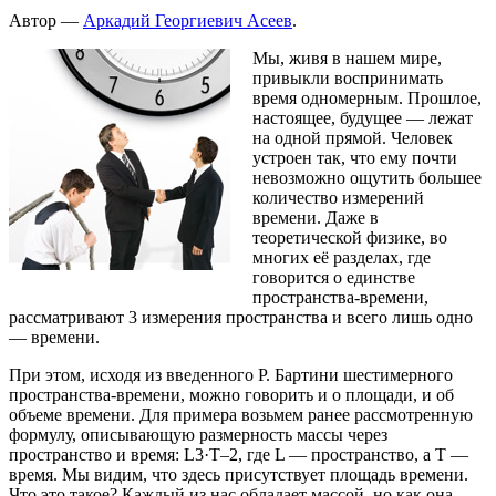
Автор —
Аркадий Георгиевич Асеев
.
Мы, живя в нашем мире,
привыкли воспринимать
время одномерным. Прошлое,
настоящее, будущее — лежат
на одной прямой. Человек
устроен так, что ему почти
невозможно ощутить большее
количество измерений
времени. Даже в
теоретической физике, во
многих её разделах, где
говорится о единстве
пространства-времени,
рассматривают 3 измерения пространства и всего лишь одно
— времени.
При этом, исходя из введенного Р. Бартини шестимерного
пространства-времени, можно говорить и о площади, и об
объеме времени. Для примера возьмем ранее рассмотренную
формулу, описывающую размерность массы через
пространство и время: L3·Т–2, где L — пространство, а T —
время. Мы видим, что здесь присутствует площадь времени.
Что это такое? Каждый из нас обладает массой, но как она