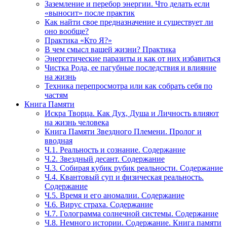
Заземление и перебор энергии. Что делать если
«выносит» после практик
Как найти свое предназначение и существует ли
оно вообще?
Практика «Кто Я?»
В чем смысл вашей жизни? Практика
Энергетические паразиты и как от них избавиться
Чистка Рода, ее пагубные последствия и влияние
на жизнь
Техника перепросмотра или как собрать себя по
частям
Книга Памяти
Искра Творца. Как Дух, Душа и Личность влияют
на жизнь человека
Книга Памяти Звездного Племени. Пролог и
вводная
Ч.1. Реальность и сознание. Содержание
Ч.2. Звездный десант. Содержание
Ч.3. Собирая кубик рубик реальности. Содержание
Ч.4. Квантовый суп и физическая реальность.
Содержание
Ч.5. Время и его аномалии. Содержание
Ч.6. Вирус страха. Содержание
Ч.7. Голограмма солнечной системы. Содержание
Ч.8. Немного истории. Содержание. Книга памяти