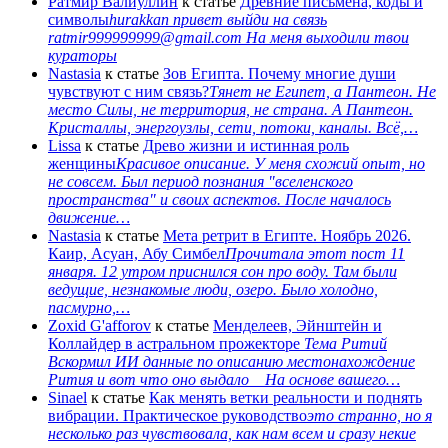
Ратмир Валиуллин
к статье
Древние письмена, коды и
символы
hurakkan привет выйди на связь
ratmir999999999@gmail.com На меня выходили твои
кураторы
Nastasia
к статье
Зов Египта. Почему многие души
чувствуют с ним связь?
Тянет не Египет, а Пантеон. Не
место Силы, не территория, не страна. А Пантеон.
Кристаллы, энергоузлы, сети, потоки, каналы. Всё,…
Lissa
к статье
Древо жизни и истинная роль
женщины
Красивое описание. У меня схожий опыт, но
не совсем. Был период познания "вселенского
пространства" и своих аспектов. После началось
движение…
Nastasia
к статье
Мета ретрит в Египте. Ноябрь 2026.
Каир, Асуан, Абу Симбел
Прочитала этот пост 11
января. 12 утром приснился сон про воду. Там были
ведущие, незнакомые люди, озеро. Было холодно,
пасмурно,…
Zoxid G'afforov
к статье
Менделеев, Эйнштейн и
Коллайдер в астральном прожекторе
Тема Ритий
Вскормил ИИ данные по описанию местонахождение
Рития и вот что оно выдало На основе вашего…
Sinael
к статье
Как менять ветки реальности и поднять
вибрации. Практическое руководство
это странно, но я
несколько раз чувствовала, как нам всем и сразу некие