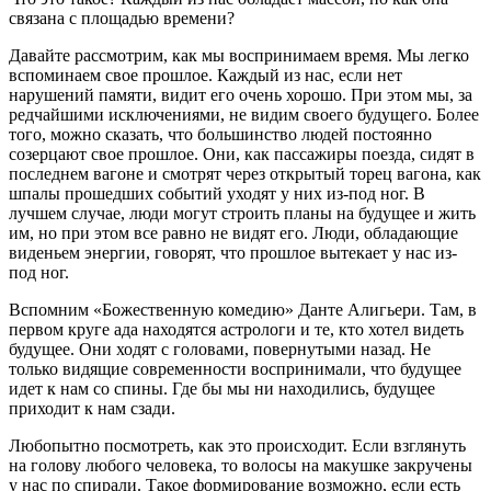
связана с площадью времени?
Давайте рассмотрим, как мы воспринимаем время. Мы легко
вспоминаем свое прошлое. Каждый из нас, если нет
нарушений памяти, видит его очень хорошо. При этом мы, за
редчайшими исключениями, не видим своего будущего. Более
того, можно сказать, что большинство людей постоянно
созерцают свое прошлое. Они, как пассажиры поезда, сидят в
последнем вагоне и смотрят через открытый торец вагона, как
шпалы прошедших событий уходят у них из-под ног. В
лучшем случае, люди могут строить планы на будущее и жить
им, но при этом все равно не видят его. Люди, обладающие
виденьем энергии, говорят, что прошлое вытекает у нас из-
под ног.
Вспомним «Божественную комедию» Данте Алигьери. Там, в
первом круге ада находятся астрологи и те, кто хотел видеть
будущее. Они ходят с головами, повернутыми назад. Не
только видящие современности воспринимали, что будущее
идет к нам со спины. Где бы мы ни находились, будущее
приходит к нам сзади.
Любопытно посмотреть, как это происходит. Если взглянуть
на голову любого человека, то волосы на макушке закручены
у нас по спирали. Такое формирование возможно, если есть