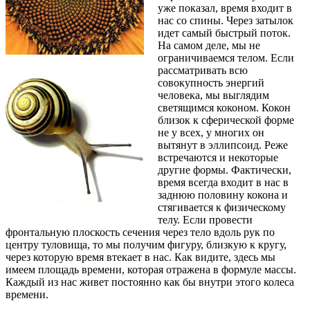
уже показал, время входит в
нас со спины. Через затылок
идет самый быстрый поток.
На самом деле, мы не
ограничиваемся телом. Если
рассматривать всю
совокупность энергий
человека, мы выглядим
светящимся коконом. Кокон
близок к сферической форме
не у всех, у многих он
вытянут в эллипсоид. Реже
встречаются и некоторые
другие формы. Фактически,
время всегда входит в нас в
заднюю половину кокона и
стягивается к физическому
телу. Если провести
фронтальную плоскость сечения через тело вдоль рук по
центру туловища, то мы получим фигуру, близкую к кругу,
через которую время втекает в нас. Как видите, здесь мы
имеем площадь времени, которая отражена в формуле массы.
Каждый из нас живет постоянно как бы внутри этого колеса
времени.