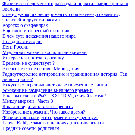
Физики-экспериментаторы создали первый в мире кристалл
времени
Спецслужбы, их эксперименты со временем, сознанием,
энергией и другими расами
Коротко о скафандрах
Еще один интересный источник
В чём суть искажения нашего мира
Правдивая история
Дети России
Медленная жизнь и восприятие времени
Интересная притча в догонку
Времени не существует ?
Энергетические основы Мироздания
Радиоуглеродное датирование и традиционная история. Так
ли все просто?
Искусство перепрыгивать через временные линии
Ускорение и замедление внешнего времени
В каком веке живём? в XXI? В VI, считайте сами!
Между мирами - Часть 3
Как заповеди заставляют грешить
Изобретение времени. Что такое время?
Физики признали, что времени не существует
Labwa Kahlya: заметки на полях дневника жизни
Вредные советы родителям