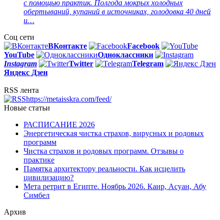
с помощью практик. Полгода мокрых холодных
обертываний, купаний в источниках, голодовка 40 дней
и…
Соц сети
ВКонтакте
Facebook
You
Tube
Одноклассники
Instagram
Twitter
Telegram
Яндекс Дзен
RSS лента
https://metaisskra.com/feed/
Новые статьи
РАСПИСАНИЕ 2026
Энергетическая чистка страхов, вирусных и родовых
программ
Чистка страхов и родовых программ. Отзывы о
практике
Памятка архитектору реальности. Как исцелить
цивилизацию?
Мета ретрит в Египте. Ноябрь 2026. Каир, Асуан, Абу
Симбел
Архив