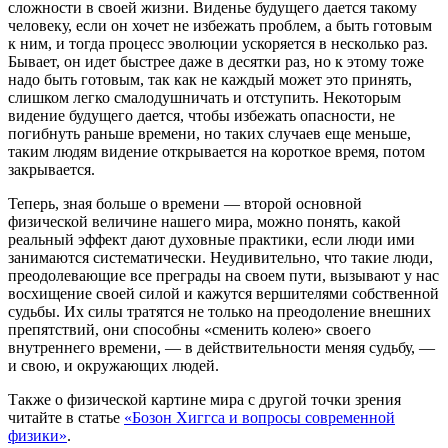
сложности в своей жизни. Виденье будущего дается такому
человеку, если он хочет не избежать проблем, а быть готовым
к ним, и тогда процесс эволюции ускоряется в несколько раз.
Бывает, он идет быстрее даже в десятки раз, но к этому тоже
надо быть готовым, так как не каждый может это принять,
слишком легко смалодушничать и отступить. Некоторым
видение будущего дается, чтобы избежать опасности, не
погибнуть раньше времени, но таких случаев еще меньше,
таким людям видение открывается на короткое время, потом
закрывается.
Теперь, зная больше о времени — второй основной
физической величине нашего мира, можно понять, какой
реальный эффект дают духовные практики, если люди ими
занимаются систематически. Неудивительно, что такие люди,
преодолевающие все преграды на своем пути, вызывают у нас
восхищение своей силой и кажутся вершителями собственной
судьбы. Их силы тратятся не только на преодоление внешних
препятствий, они способны «сменить колею» своего
внутреннего времени, — в действительности меняя судьбу, —
и свою, и окружающих людей.
Также о физической картине мира с другой точки зрения
читайте в статье
«Бозон Хиггса и вопросы современной
физики»
.