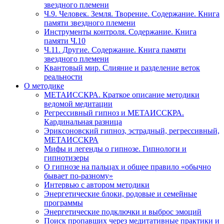
звездного племени
Ч.9. Человек. Земля. Творение. Содержание. Книга
памяти звездного племени
Инструменты контроля. Содержание. Книга
памяти Ч.10
Ч.11. Другие. Содержание. Книга памяти
звездного племени
Квантовый мир. Слияние и разделение веток
реальности
О методике
МЕТАИССКРА. Краткое описание методики
ведомой медитации
Регрессивный гипноз и МЕТАИССКРА.
Кардинальная разница
Эриксоновский гипноз, эстрадный, регрессивный,
МЕТАИССКРА
Мифы и легенды о гипнозе. Гипнологи и
гипнотизеры
О гипнозе на пальцах и общее правило «обычно
бывает по-разному»
Интервью с автором методики
Энергетические блоки, родовые и семейные
программы
Энергетические подключки и выброс эмоций
Поиск пропавших через медитативные практики и