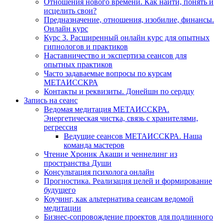
Отношения нового времени. Как найти, понять и
исцелить свои?
Предназначение, отношения, изобилие, финансы.
Онлайн курс
Курс 3. Расширенный онлайн курс для опытных
гипнологов и практиков
Наставничество и экспертиза сеансов для
опытных практиков
Часто задаваемые вопросы по курсам
МЕТАИССКРА
Контакты и реквизиты. Донейшн по сердцу
Запись на сеанс
Ведомая медитация МЕТАИССКРА.
Энергетическая чистка, связь с хранителями,
регрессия
Ведущие сеансов МЕТАИССКРА. Наша
команда мастеров
Чтение Хроник Акаши и ченнелинг из
пространства Души
Консультация психолога онлайн
Прогностика. Реализация целей и формирование
будущего
Коучинг, как альтернатива сеансам ведомой
медитации
Бизнес-сопровождение проектов для подлинного