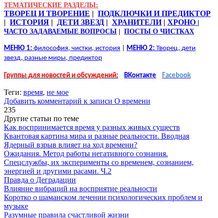
ТЕМАТИЧЕСКИЕ РАЗДЕЛЫ:
ТВОРЕЦ И ТВОРЕНИЕ
|
ПОДКЛЮЧКИ И ПРЕДИКТОР
|
ИСТОРИЯ
|
ДЕТИ ЗВЕЗД
|
ХРАНИТЕЛИ
|
ХРОНО
|
ЧАСТО ЗАДАВАЕМЫЕ ВОПРОСЫ
|
ПОСТЫ О ЧИСТКАХ
МЕНЮ 1:
философия, чистки, история
|
МЕНЮ 2:
Творец, дети
звезд, разные миры, предиктор
Группы для новостей и обсуждений:
ВКонтакте
Facebook
Теги:
время
,
не мое
Добавить комментарий
к записи О времени
235
Другие статьи по теме
Как воспринимается время у разных живых существ
Квантовая картина мира и разные реальности. Вводная
Ядерный взрыв влияет на ход времени?
Ожидания. Метод работы негативного сознания.
Спецслужбы, их эксперименты со временем, сознанием,
энергией и другими расами. Ч.2
Правда о Деградации
Влияние вибраций на восприятие реальности
Коротко о шаманском лечении психологических проблем и
музыке
Разумные правила счастливой жизни