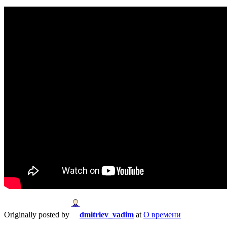
Originally posted by
dmitriev_vadim
at
О времени