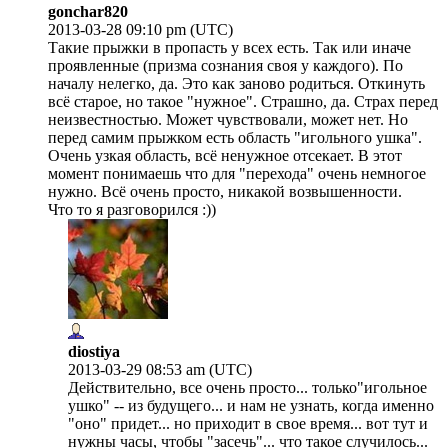
gonchar820
2013-03-28 09:10 pm (UTC)
Такие прыжки в пропасть у всех есть. Так или иначе
проявленные (призма сознания своя у каждого). По
началу нелегко, да. Это как заново родиться. Откинуть
всё старое, но такое "нужное". Страшно, да. Страх перед
неизвестностью. Может чувствовали, может нет. Но
перед самим прыжком есть область "игольного ушка".
Очень узкая область, всё ненужное отсекает. В этот
момент понимаешь что для "перехода" очень немногое
нужно. Всё очень просто, никакой возвышенности.
Что то я разговорился :))
diostiya
2013-03-29 08:53 am (UTC)
Действительно, все очень просто... только"игольное
ушко" -- из будущего... и нам не узнать, когда именно
"оно" придет... но приходит в свое время... вот тут и
нужны часы, чтобы "засечь"... что такое случилось...