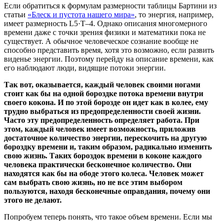
Если обратиться к формулам размерности таблицы Бартини из
статьи
«Блеск и пустота нашего мира»
, то энергия, например,
имеет размерность L5·Т–4. Однако описания многомерного
времени даже с точки зрения физики и математики пока не
существует. А обычное человеческое сознание вообще не
способно представить время, хотя это возможно, если развить
виденье энергии. Поэтому перейду на описание времени, как
его наблюдают люди, видящие потоки энергии.
Так вот, оказывается, каждый человек своими ногами
стоит как бы на одной бороздке потока времени внутри
своего кокона. И по этой борозде он идет как в колее, ему
трудно выбраться из предопределенности своей жизни.
Часто эту предопределенность определяет работа. При
этом, каждый человек имеет возможность, приложив
достаточное количество энергии, перескочить на другую
бороздку времени и, таким образом, радикально изменить
свою жизнь. Таких бороздок времени в коконе каждого
человека практически бесконечное количество. Они
находятся как бы на ободе этого колеса. Человек может
сам выбрать свою жизнь, но не все этим выбором
пользуются, находя бесконечные оправдания, почему они
этого не делают.
Попробуем теперь понять, что такое объем времени. Если мы