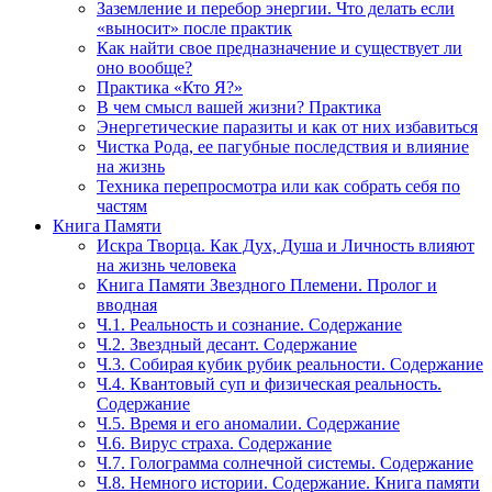
Заземление и перебор энергии. Что делать если
«выносит» после практик
Как найти свое предназначение и существует ли
оно вообще?
Практика «Кто Я?»
В чем смысл вашей жизни? Практика
Энергетические паразиты и как от них избавиться
Чистка Рода, ее пагубные последствия и влияние
на жизнь
Техника перепросмотра или как собрать себя по
частям
Книга Памяти
Искра Творца. Как Дух, Душа и Личность влияют
на жизнь человека
Книга Памяти Звездного Племени. Пролог и
вводная
Ч.1. Реальность и сознание. Содержание
Ч.2. Звездный десант. Содержание
Ч.3. Собирая кубик рубик реальности. Содержание
Ч.4. Квантовый суп и физическая реальность.
Содержание
Ч.5. Время и его аномалии. Содержание
Ч.6. Вирус страха. Содержание
Ч.7. Голограмма солнечной системы. Содержание
Ч.8. Немного истории. Содержание. Книга памяти