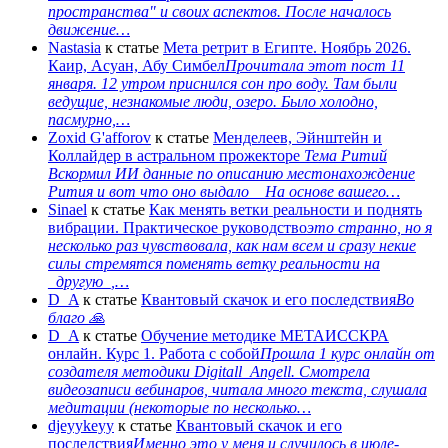
пространства" и своих аспектов. После началось
движение…
Nastasia
к статье
Мета ретрит в Египте. Ноябрь 2026.
Каир, Асуан, Абу Симбел
Прочитала этот пост 11
января. 12 утром приснился сон про воду. Там были
ведущие, незнакомые люди, озеро. Было холодно,
пасмурно,…
Zoxid G'afforov
к статье
Менделеев, Эйнштейн и
Коллайдер в астральном прожекторе
Тема Ритий
Вскормил ИИ данные по описанию местонахождение
Рития и вот что оно выдало На основе вашего…
Sinael
к статье
Как менять ветки реальности и поднять
вибрации. Практическое руководство
это странно, но я
несколько раз чувствовала, как нам всем и сразу некие
силы стремятся поменять ветку реальности на
_другую_,…
D_A
к статье
Квантовый скачок и его последствия
Во
благо 🙏
D_A
к статье
Обучение методике МЕТАИССКРА
онлайн. Курс 1. Работа с собой
Прошла 1 курс онлайн от
создателя методики Digitall_Angell. Смотрела
видеозаписи вебинаров, читала много текста, слушала
медитации (некоторые по несколько…
djeyykeyy
к статье
Квантовый скачок и его
последствия
Именно это у меня и случилось в июле-