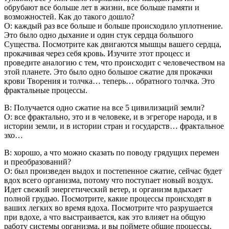
обрубают все больше лет в жизни, все больше памяти и
возможностей. Как до такого дошло?
О: каждый раз все больше и больше происходило уплотнение.
Это было одно дыхание и один стук сердца большого
Существа. Посмотрите как двигаются мышцы вашего сердца,
прокачивая через себя кровь. Изучите этот процесс и
проведите аналогию с тем, что происходит с человечеством на
этой планете. Это было одно большое сжатие для прокачки
крови Творения и толчка… теперь… обратного толчка. Это
фрактальные процессы.
В: Получается одно сжатие на все 5 цивилизаций земли?
О: все фрактально, это и в человеке, и в эгрегоре народа, и в
истории земли, и в истории стран и государств… фрактальное
эхо…
В: хорошо, а что можно сказать по поводу грядущих перемен
и преобразований?
О: был произведен выдох и постепенное сжатие, сейчас будет
вдох всего организма, потому что поступает новый воздух.
Идет свежий энергетический ветер, и организм вдыхает
полной грудью. Посмотрите, какие процессы происходят в
ваших легких во время вдоха. Посмотрите что разрушается
при вдохе, а что выстраивается, как это влияет на общую
работу системы организма, и вы поймете общие процессы,