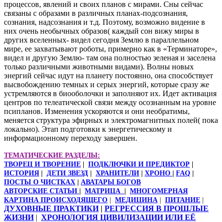
процессов, явлений и своих планов с мирами. Сны сейчас
связаны с образами в различных планах-подсознания,
сознания, надсознания и т.д. Поэтому, возможно видение в
них очень необычных образов( каждый сон вижу миры в
других вселенных- видел сегодня Землю в параллельном
мире, ее захватывают роботы, примерно как в «Терминаторе»,
видел и другую Землю- там она полностью зеленая и заселена
только различными животными видами). Волны новых
энергий сейчас идут на планету постоянно, она способствует
высвобождению темных и серых энергий, которые сразу же
устремляются в биооболочки и заполняют их. Идет активация
центров по телеатической связи между осознанным на уровне
псипланов. Изменения ускоряются и они необратимы,
меняется структура эфирных и электромагнитных полей( пока
локально). Этап подготовки к энергетическому и
информационному переходу завершен.
ТЕМАТИЧЕСКИЕ РАЗДЕЛЫ:
ТВОРЕЦ И ТВОРЕНИЕ
|
ПОДКЛЮЧКИ И ПРЕДИКТОР
|
ИСТОРИЯ
|
ДЕТИ ЗВЕЗД
|
ХРАНИТЕЛИ
|
ХРОНО
|
FAQ
|
ПОСТЫ О ЧИСТКАХ
|
АВАТАРЫ БОГОВ
АВТОРСКИЕ СТАТЬИ
|
МАТРИЦА
|
МНОГОМЕРНАЯ
КАРТИНА ПРОИСХОДЯЩЕГО
|
МЕДИЦИНА
|
ПИТАНИЕ
|
ДУХОВНЫЕ ПРАКТИКИ
|
РЕГРЕССИЯ В ПРОШЛЫЕ
ЖИЗНИ
|
ХРОНОЛОГИЯ ЦИВИЛИЗАЦИИ ИЛИ ЕЁ