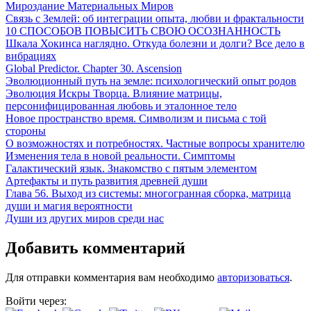
Мироздание Материальных Миров
Связь с Землей: об интеграции опыта, любви и фрактальности
10 СПОСОБОВ ПОВЫСИТЬ СВОЮ ОСОЗНАННОСТЬ
Шкала Хокинса наглядно. Откуда болезни и долги? Все дело в
вибрациях
Global Predictor. Chapter 30. Ascension
Эволюционный путь на земле: психологический опыт родов
Эволюция Искры Творца. Влияние матрицы,
персонифицированная любовь и эталонное тело
Новое пространство время. Символизм и письма с той
стороны
О возможностях и потребностях. Частные вопросы хранителю
Изменения тела в новой реальности. Симптомы
Галактический язык. Знакомство с пятым элементом
Артефакты и путь развития древней души
Глава 56. Выход из системы: многогранная сборка, матрица
души и магия вероятности
Души из других миров среди нас
Добавить комментарий
Для отправки комментария вам необходимо
авторизоваться
.
Войти через: