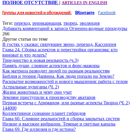
ПОЛНОЕ ОТСУТСТВИЕ
|
ARTICLES IN ENGLISH
Группы для новостей и обсуждений:
ВКонтакте
Facebook
Теги:
переход
,
реинкарнация
,
творец
,
эволюция
Добавить комментарий
к записи Огненно-водные процедуры
266
Другие статьи по теме
В гостях у сказки: связующее звено, переход, Кассиопея
Глава 24. Сборка аспектов и перестройки организма: кто
виноват и что делать?
Триединство и новая реальность (ч.3)
Память души, слияние аспектов и форс-мажоры
Как матрица разводит людей по разным реальностям
Библия и теория Дарвина. Как люди попали на Землю?
Раскрытие возможностей и нового мышления: работа с телом
Астральные хулиганы (Ч. 2)
Жизни животных и чему они учат
Земляне приступили к производству аватаров
Первая встреча с Ариманом, или разные аспекты Творца (Ч. 2)
144000
Коллективное сознание планет гибридов
Глава 60. Слияние реальностей и сборка закрытых систем
Низкие и высокие вибрации. Темные и светлые каналы
Глава 69. Где иллюзия и где истина?