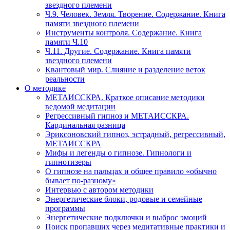
звездного племени
Ч.9. Человек. Земля. Творение. Содержание. Книга
памяти звездного племени
Инструменты контроля. Содержание. Книга
памяти Ч.10
Ч.11. Другие. Содержание. Книга памяти
звездного племени
Квантовый мир. Слияние и разделение веток
реальности
О методике
МЕТАИССКРА. Краткое описание методики
ведомой медитации
Регрессивный гипноз и МЕТАИССКРА.
Кардинальная разница
Эриксоновский гипноз, эстрадный, регрессивный,
МЕТАИССКРА
Мифы и легенды о гипнозе. Гипнологи и
гипнотизеры
О гипнозе на пальцах и общее правило «обычно
бывает по-разному»
Интервью с автором методики
Энергетические блоки, родовые и семейные
программы
Энергетические подключки и выброс эмоций
Поиск пропавших через медитативные практики и