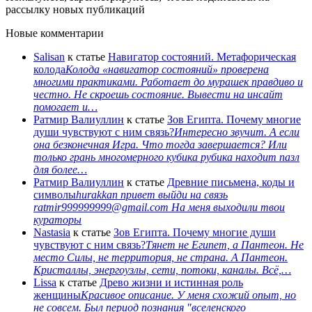
рассылку новых публикаций
Новые комментарии
Salisan
к статье
Навигатор состояний. Метафорическая
колода
Колода «навигатор состояний» проверена
многими практиками. Работает до мурашек правдиво и
честно. Не скроешь состояние. Вывести на инсайт
помогает и…
Ратмир Валиуллин
к статье
Зов Египта. Почему многие
души чувствуют с ним связь?
Интересно звучит. А если
она безконечная Игра. Что тогда завершается? Или
только грань многомерного кубика рубика находит пазл
для более…
Ратмир Валиуллин
к статье
Древние письмена, коды и
символы
hurakkan привет выйди на связь
ratmir999999999@gmail.com На меня выходили твои
кураторы
Nastasia
к статье
Зов Египта. Почему многие души
чувствуют с ним связь?
Тянет не Египет, а Пантеон. Не
место Силы, не территория, не страна. А Пантеон.
Кристаллы, энергоузлы, сети, потоки, каналы. Всё,…
Lissa
к статье
Древо жизни и истинная роль
женщины
Красивое описание. У меня схожий опыт, но
не совсем. Был период познания "вселенского