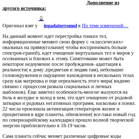
Дополнение из
другого источника:
Оригинал взят у
ingadatorromul
в
По теме изменений…
На данный момент идет перестройка тонких тел,
информационные меняют свою форму с «классических»
овальных на прямоугольние( чтобы воспринимать больше
спектров-граней), идет очищение виртуальных тел и миров у
осознанных и близких к этому. Симптомами может быть
некоторое недоумение после пробуждения- адаптация к
реальности( к дому ,предметам и людям там), небольшие
головокружения и ощущение нахождения в нескольких телах
сразу как матрешка и еще нереальность этого мира( видимо
связано с процессом развала социальных и личных
шаблонов). Еще заметил особенность-многие жалуются на
боль в желудке и холод в нем, это идет очищение от родовой
затварки и родовых негативных программ, насколько я понял.
22 числа произошла активизация генераторов жизни и
процветания в ядре планеты, обновление( все-таки новый год
по северноарийскому календарю) прошло волной творческой
энергии приблизительно в 18-19 часов.
Сама планета сейчас меняет различные цифровые коды