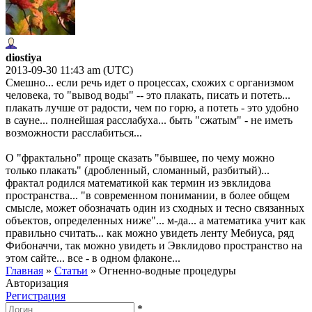
diostiya
2013-09-30 11:43 am (UTC)
Смешно... если речь идет о процессах, схожих с организмом
человека, то "вывод воды" -- это плакать, писать и потеть...
плакать лучше от радости, чем по горю, а потеть - это удобно
в сауне... полнейшая расслабуха... быть "сжатым" - не иметь
возможности расслабиться...
О "фрактально" проще сказать "бывшее, по чему можно
только плакать" (дробленный, сломанный, разбитый)...
фрактал родился математикой как термин из эвклидова
пространства... "в современном понимании, в более общем
смысле, может обозначать один из сходных и тесно связанных
объектов, определенных ниже"... м-да... а математика учит как
правильно считать... как можно увидеть ленту Мебиуса, ряд
Фибоначчи, так можно увидеть и Эвклидово пространство на
этом сайте... все - в одном флаконе...
Главная
»
Статьи
»
Огненно-водные процедуры
Авторизация
Регистрация
*