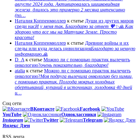
августе 2024 года. Активировалась шишковидная
железа, длилось это примерно 2 месяца интенсивно
(по…
Наталия Коппенмюллер
к статье
Души из других миров
среди нас
И у меня так. Благодарю за ответ 💖✨️🙏 Как
здорово что все мы на Матушке Земле. Просто
красота!
Наталия Коппенмюллер
к статье
Древние войны и их
следы или куда делась цивилизация
Благодарю за ценную
информацию.🙏
D_A
к статье
Можно ли с помощью практик вылечить
онкологию?
очень показательно, благодарю!
atalia
к статье
Можно ли с помощью практик вылечить
онкологию?
Моя подруга вылечила онкологию без химии,
с помощью практик. Полгода мокрых холодных
обертываний, купаний в источниках, голодовка 40 дней
и…
Соц сети
ВКонтакте
Facebook
You
Tube
Одноклассники
Instagram
Twitter
Telegram
Яндекс Дзен
RSS лента