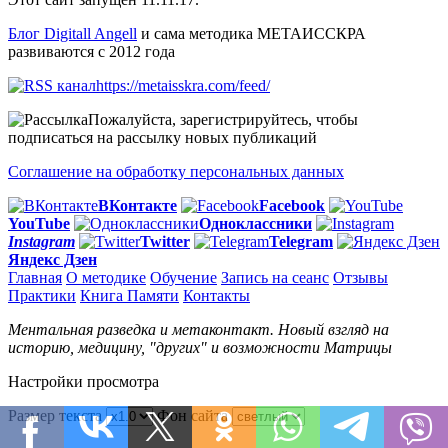
Блог Digitall Angell
и сама методика МЕТАИССКРА
развиваются с 2012 года
https://metaisskra.com/feed/
Пожалуйста, зарегистрируйтесь, чтобы
подписаться на рассылку новых публикаций
Соглашение на обработку персональных данных
ВКонтакте
Facebook
You
Tube
Одноклассники
Instagram
Twitter
Telegram
Яндекс Дзен
Главная
О методике
Обучение
Запись на сеанс
Отзывы
Практики
Книга Памяти
Контакты
Ментальная разведка и метаконтакт. Новый взгляд на
историю, медицину, "других" и возможности Матрицы
Настройки просмотра
Размер текста
Фон сайта