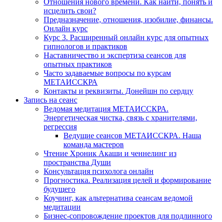
Отношения нового времени. Как найти, понять и
исцелить свои?
Предназначение, отношения, изобилие, финансы.
Онлайн курс
Курс 3. Расширенный онлайн курс для опытных
гипнологов и практиков
Наставничество и экспертиза сеансов для
опытных практиков
Часто задаваемые вопросы по курсам
МЕТАИССКРА
Контакты и реквизиты. Донейшн по сердцу
Запись на сеанс
Ведомая медитация МЕТАИССКРА.
Энергетическая чистка, связь с хранителями,
регрессия
Ведущие сеансов МЕТАИССКРА. Наша
команда мастеров
Чтение Хроник Акаши и ченнелинг из
пространства Души
Консультация психолога онлайн
Прогностика. Реализация целей и формирование
будущего
Коучинг, как альтернатива сеансам ведомой
медитации
Бизнес-сопровождение проектов для подлинного