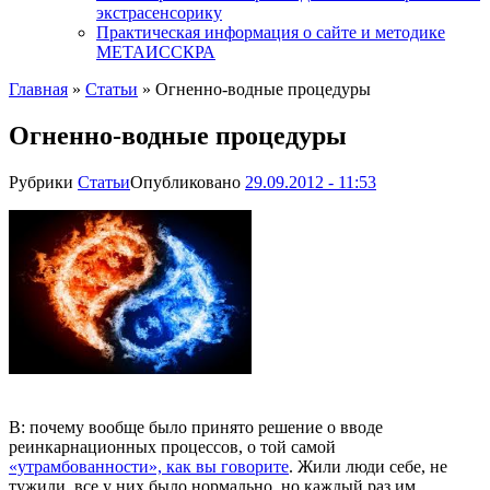
экстрасенсорику
Практическая информация о сайте и методике
МЕТАИССКРА
Главная
»
Статьи
»
Огненно-водные процедуры
Огненно-водные процедуры
Рубрики
Статьи
Опубликовано
29.09.2012 - 11:53
В: почему вообще было принято решение о вводе
реинкарнационных процессов, о той самой
«утрамбованности», как вы говорите
. Жили люди себе, не
тужили, все у них было нормально, но каждый раз им