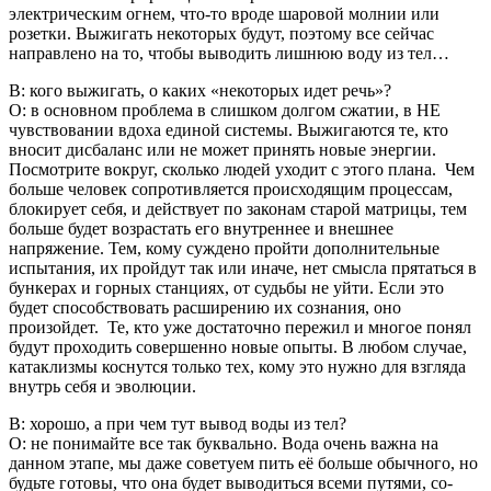
электрическим огнем, что-то вроде шаровой молнии или
розетки. Выжигать некоторых будут, поэтому все сейчас
направлено на то, чтобы выводить лишнюю воду из тел…
В: кого выжигать, о каких «некоторых идет речь»?
О: в основном проблема в слишком долгом сжатии, в НЕ
чувствовании вдоха единой системы. Выжигаются те, кто
вносит дисбаланс или не может принять новые энергии.
Посмотрите вокруг, сколько людей уходит с этого плана. Чем
больше человек сопротивляется происходящим процессам,
блокирует себя, и действует по законам старой матрицы, тем
больше будет возрастать его внутреннее и внешнее
напряжение. Тем, кому суждено пройти дополнительные
испытания, их пройдут так или иначе, нет смысла прятаться в
бункерах и горных станциях, от судьбы не уйти. Если это
будет способствовать расширению их сознания, оно
произойдет. Те, кто уже достаточно пережил и многое понял
будут проходить совершенно новые опыты. В любом случае,
катаклизмы коснутся только тех, кому это нужно для взгляда
внутрь себя и эволюции.
В: хорошо, а при чем тут вывод воды из тел?
О: не понимайте все так буквально. Вода очень важна на
данном этапе, мы даже советуем пить её больше обычного, но
будьте готовы, что она будет выводиться всеми путями, со-