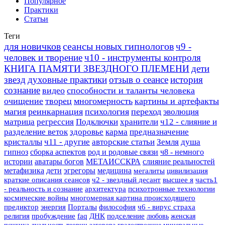
Популярное
Практики
Статьи
Теги
для новичков
сеансы новых гипнологов
ч9 -
человек и творение
ч10 - инструменты контроля
КНИГА ПАМЯТИ ЗВЕЗДНОГО ПЛЕМЕНИ
дети
звезд
духовные практики
отзыв о сеансе
история
сознание
видео
способности и таланты человека
очищение
творец
многомерность
картины и артефакты
магия
реинкарнация
психология
переход
эволюция
матрица
регрессия
Подключки
хранители
ч12 - слияние и
разделение веток
здоровье
карма
предназначение
кристаллы
ч11 - другие
авторские статьи
Земля
душа
гипноз
сборка аспектов
род и родовые связи
ч8 - немного
истории
аватары богов
МЕТАИССКРА
слияние реальностей
метафизика
дети
эгрегоры
медицина
мегалиты
цивилизация
краткие описания сеансов
ч2 - звездный десант
высшее я
часть1
- реальность и сознание
архитектура
психотронные технологии
космические войны
многомерная картина происходящего
предиктор
энергия
Порталы
философия
ч6 - вирус страха
религия
пробуждение
faq
ДНК
подселение
любовь
женская