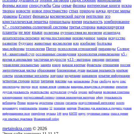
психика
дуальность
теории заговора
градостроение
минеральные
формы жизни
спецслужбы
Сны
серые
физика
интересные книги
искра
творца
новости
новое пространство
страх
природа
наука
другие миры
драконы
Египет
финансы
космический разум
рептилии
эго
кристаллическая решетка
пришельцы
время
реальность
зомбирование
ч7 - голограмма солнечной системы
третья сторона
макрохирургия
планеты
не мое
языки
политика
путешествия во времени
атлантида
архитекторы перемен
медиа постановки
неизведанное
чакры
искусство
развитие
будущее
животные
космология
нло
изобилие
болталка
мыслеформы
технология
Питер
психология отношений
пирамиды
Солнце
ч4 - квантовый суп
осознанные сновидения
хронология цивилизации
ч5 -
время и аномалии
частички мудрости
ч13 - матрица
эмоции
питание
управление реальностью
защита
юмор
маразм крепчае
фракталы
отношения
россия
энергетическая чистка
образование
близнецовые души
высшая реальность
краткие
советы
оплавленные мегалиты
ловушки
медитации
шаманизм
изъятие информации
четвертая сторона
потоп
тартария
масоны
рак
катаклизмы
Луна
свобода
вода
секс
инсектоиды
творец
мозг
новая земля
символы
вакцины лекарства и прививки
эмпатия
другая реальность
целительство
астрология
судьба
хроно
вибрация
волновая генетика
клонирование
регрессивный гипноз
генная инженерия материи
эфир
триальность
вебинары
Реики
монады
архетипы
стихии
гиганты
искусственный интеллект
золото
коронавирус
криптовалюты
техника
12
телепатия
материя
Практики для новичков и среднего уровня
информационное поле
гиперборея
музыка
144
вера
КНТП
вирус
групповые сеансы
глаза и зрение
для опытных практиков
Исаакиевский собор
metaisskra.com
© 2026
Этот сайт запущен 11.11.17.