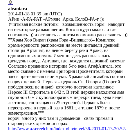
alvantara
2014-01-18 01:39 pm (UTC)
АРии -А-РА-РАТ -АРмяне..Арка. КолоВ-РА-т )))
Учитывая всякие потопы - возвышенность горы - наводит
на некоторые размышления. Кого и куда смыло - и где
спасались=)) и остались - а потом возможно расселялись =))
""Храм Хор Вирап (храм Гора -Видящего)– Комплекс
храма-крепости расположен на месте цитадели древней
столицы Арташат, на левом берегу реки Аракс, на
одноименных холмах. Именно здесь располагалась
цитадель города Арташат, где находился царсакий каземат.
Согласно преданию историка 5-го века АгафАнгела, это
место связано с именем Григория Просветителя, который
здесь претерпевал свои муки. Храмовый ансамбль состоит
из двух церквей. Первая – церковь Св. Геворга (Георгий
победоносец не иначе), которую построил католикос
Нерсес III Строитель в 642 г. В этой церкви находится яма
глубиной 6 м с куполообразным перекрытием, куда ведет
лестница, состоящая из 25 ступеней. Церковь была
перестроена в первый раз в 1661г., а также 1879 г. после
землетрясения."""
короч. много у них там и дольменов - связь прямая и
староверских храмов -в горах.
http://www.a-sergeich.ru/index.php/travel/36-2011-01-13-20-52-