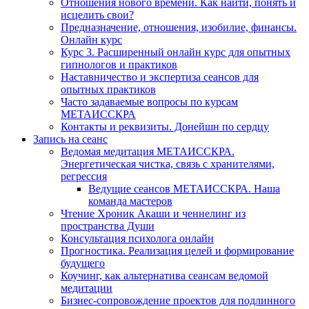
Отношения нового времени. Как найти, понять и
исцелить свои?
Предназначение, отношения, изобилие, финансы.
Онлайн курс
Курс 3. Расширенный онлайн курс для опытных
гипнологов и практиков
Наставничество и экспертиза сеансов для
опытных практиков
Часто задаваемые вопросы по курсам
МЕТАИССКРА
Контакты и реквизиты. Донейшн по сердцу
Запись на сеанс
Ведомая медитация МЕТАИССКРА.
Энергетическая чистка, связь с хранителями,
регрессия
Ведущие сеансов МЕТАИССКРА. Наша
команда мастеров
Чтение Хроник Акаши и ченнелинг из
пространства Души
Консультация психолога онлайн
Прогностика. Реализация целей и формирование
будущего
Коучинг, как альтернатива сеансам ведомой
медитации
Бизнес-сопровождение проектов для подлинного