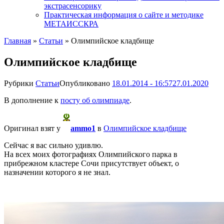
экстрасенсорику
Практическая информация о сайте и методике
МЕТАИССКРА
Главная
»
Статьи
»
Олимпийское кладбище
Олимпийское кладбище
Рубрики
Статьи
Опубликовано
18.01.2014 - 16:57
27.01.2020
В дополнение к
посту об олимпиаде
.
Оригинал взят у
ammo1
в
Олимпийское кладбище
Сейчас я вас сильно удивлю.
На всех моих фотографиях Олимпийского парка в
прибрежном кластере Сочи присутствует объект, о
назначении которого я не знал.