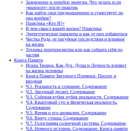
Заземление и перебор энергии. Что делать если
«выносит» после практик
Как найти свое предназначение и существует ли
оно вообще?
Практика «Кто Я?»
В чем смысл вашей жизни? Практика
Энергетические паразиты и как от них избавиться
Чистка Рода, ее пагубные последствия и влияние
на жизнь
Техника перепросмотра или как собрать себя по
частям
Книга Памяти
Искра Творца. Как Дух, Душа и Личность влияют
на жизнь человека
Книга Памяти Звездного Племени. Пролог и
вводная
Ч.1. Реальность и сознание. Содержание
Ч.2. Звездный десант. Содержание
Ч.3. Собирая кубик рубик реальности. Содержание
Ч.4. Квантовый суп и физическая реальность.
Содержание
Ч.5. Время и его аномалии. Содержание
Ч.6. Вирус страха. Содержание
Ч.7. Голограмма солнечной системы. Содержание
Ч.8. Немного истории. Содержание. Книга памяти