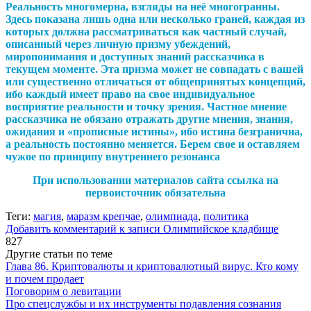
Реальность многомерна, взгляды на неё многогранны.
Здесь показана лишь одна или несколько граней, каждая из
которых должна рассматриваться как частный случай,
описанный через личную призму убеждений,
миропонимания и доступных знаний рассказчика в
текущем моменте. Эта призма может не совпадать с вашей
или существенно отличаться от общепринятых концепций,
ибо каждый имеет право на свое индивидуальное
восприятие реальности и точку зрения. Частное мнение
рассказчика не обязано отражать другие мнения, знания,
ожидания и «прописные истины», ибо истина безгранична,
а реальность постоянно меняется. Берем свое и оставляем
чужое по принципу внутреннего резонанса
При использовании материалов сайта ссылка на
первоисточник обязательна
Теги:
магия
,
маразм крепчае
,
олимпиада
,
политика
Добавить комментарий
к записи Олимпийское кладбище
827
Другие статьи по теме
Глава 86. Криптовалюты и криптовалютный вирус. Кто кому
и почем продает
Поговорим о левитации
Про спецслужбы и их инструменты подавления сознания