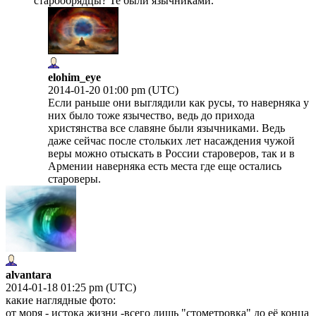
старообрядцы? Те были язычниками.
elohim_eye
2014-01-20 01:00 pm (UTC)
Если раньше они выглядили как русы, то наверняка у
них было тоже язычество, ведь до прихода
христянства все славяне были язычниками. Ведь
даже сейчас после стольких лет насаждения чужой
веры можно отыскать в России староверов, так и в
Армении наверняка есть места где еще остались
староверы.
alvantara
2014-01-18 01:25 pm (UTC)
какие наглядные фото:
от моря - истока жизни -всего лишь "стометровка" до её конца