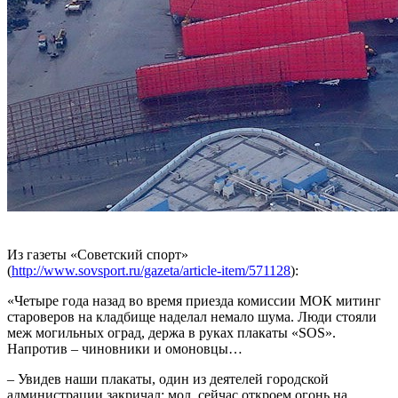
Из газеты «Советский спорт»
(
http://www.sovsport.ru/gazeta/article-i
tem/571128
):
«Четыре года назад во время приезда комиссии МОК митинг
староверов на кладбище наделал немало шума. Люди стояли
меж могильных оград, держа в руках плакаты «SОS».
Напротив – чиновники и омоновцы…
– Увидев наши плакаты, один из деятелей городской
администрации закричал: мол, сейчас откроем огонь на