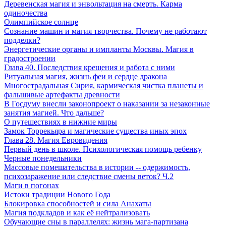
Деревенская магия и энвольтация на смерть. Карма
одиночества
Олимпийское солнце
Сознание машин и магия творчества. Почему не работают
подделки?
Энергетические органы и импланты Москвы. Магия в
градостроении
Глава 40. Последствия крещения и работа с ними
Ритуальная магия, жизнь феи и сердце дракона
Многострадальная Сирия, кармическая чистка планеты и
фальшивые артефакты древности
В Госдуму внесли законопроект о наказании за незаконные
занятия магией. Что дальше?
О путешествиях в нижние миры
Замок Торрекьяра и магические существа иных эпох
Глава 28. Магия Евровидения
Первый день в школе. Психологическая помощь ребенку
Черные понедельники
Массовые помешательства в истории -- одержимость,
психозаражение или следствие смены веток? Ч.2
Маги в погонах
Истоки традиции Нового Года
Блокировка способностей и сила Анахаты
Магия подкладов и как её нейтрализовать
Обучающие сны в параллелях: жизнь мага-партизана