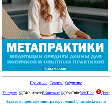
Практики
|
Сеансы
|
Обучение
Telegram
ВКонтакте
YouTube
Дзен
Задать вопрос администратору: seans1@metaisskra.com