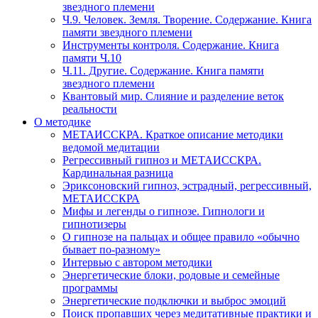
звездного племени
Ч.9. Человек. Земля. Творение. Содержание. Книга
памяти звездного племени
Инструменты контроля. Содержание. Книга
памяти Ч.10
Ч.11. Другие. Содержание. Книга памяти
звездного племени
Квантовый мир. Слияние и разделение веток
реальности
О методике
МЕТАИССКРА. Краткое описание методики
ведомой медитации
Регрессивный гипноз и МЕТАИССКРА.
Кардинальная разница
Эриксоновский гипноз, эстрадный, регрессивный,
МЕТАИССКРА
Мифы и легенды о гипнозе. Гипнологи и
гипнотизеры
О гипнозе на пальцах и общее правило «обычно
бывает по-разному»
Интервью с автором методики
Энергетические блоки, родовые и семейные
программы
Энергетические подключки и выброс эмоций
Поиск пропавших через медитативные практики и