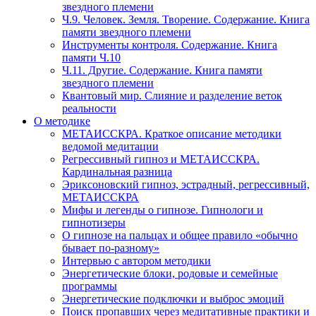
звездного племени
Ч.9. Человек. Земля. Творение. Содержание. Книга
памяти звездного племени
Инструменты контроля. Содержание. Книга
памяти Ч.10
Ч.11. Другие. Содержание. Книга памяти
звездного племени
Квантовый мир. Слияние и разделение веток
реальности
О методике
МЕТАИССКРА. Краткое описание методики
ведомой медитации
Регрессивный гипноз и МЕТАИССКРА.
Кардинальная разница
Эриксоновский гипноз, эстрадный, регрессивный,
МЕТАИССКРА
Мифы и легенды о гипнозе. Гипнологи и
гипнотизеры
О гипнозе на пальцах и общее правило «обычно
бывает по-разному»
Интервью с автором методики
Энергетические блоки, родовые и семейные
программы
Энергетические подключки и выброс эмоций
Поиск пропавших через медитативные практики и