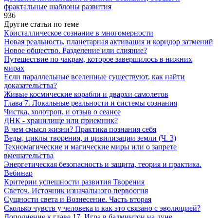
фрактальные шаблоны развития
936
Другие статьи по теме
Кристаллическое сознание в многомерности
Новая реальность, планетарная активация и коридор затмений
Новое общество. Разделение или слияние?
Путешествие по чакрам, которое завершилось в нижних
мирах
Если параллельные вселенные существуют, как найти
доказательства?
Живые космические корабли и двархи самолетов
Глава 7. Локальные реальности и системы сознания
Чистка, холотроп, и отзыв о сеансе
ДНК - хранилище или приемник?
В чем смысл жизни? Практика познания себя
Веды, циклы творения, и цивилизации земли (Ч. 3)
Техномагические и магические миры или о запрете
вмешательства
Энергетическая безопасность и защита, теория и практика.
Вебинар
Критерии успешности развития Творения
Светоч. Источник изначального первоогня
Сущности света и Вознесение. Часть вторая
Сколько чувств у человека и как это связано с эволюцией?
Дополнение к главе 17. Игра в бадминтон на луне