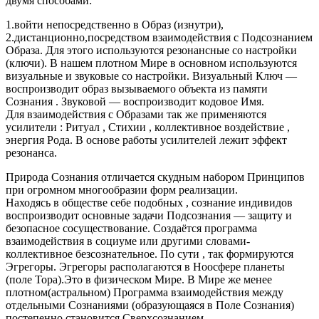
двумя способами:
1.войти непосредственно в Образ (изнутри),
2.дистанционно,посредством взаимодействия с Подсознанием
Образа. Для этого используются резонансные со настройки
(ключи). В нашем плотном Мире в основном используются
визуальные и звуковые со настройки. Визуальный Ключ —
воспроизводит образ вызываемого объекта из памяти
Сознания . Звуковой — воспроизводит кодовое Имя.
Для взаимодействия с Образами так же применяются
усилители : Ритуал , Стихии , коллективное воздействие ,
энергия Рода. В основе работы усилителей лежит эффект
резонанса.
Природа Сознания отличается скудным набором Принципов
при огромном многообразии форм реализации.
Находясь в обществе себе подобных , сознание индивидов
воспроизводит основные задачи Подсознания — защиту и
безопасное сосуществование. Создаётся программа
взаимодействия в социуме или другими словами-
коллективное безсознательное. По сути , так формируются
Эгрегоры. Эгрегоры располагаются в Ноосфере планеты
(поле Тора).Это в физическом Мире. В Мире же менее
плотном(астральном) Программа взаимодействия между
отдельными Сознаниями (образующаяся в Поле Сознания)
постепенно становится Сверхсознанием.