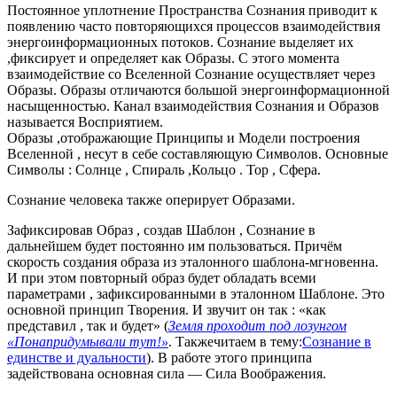
Постоянное уплотнение Пространства Сознания приводит к
появлению часто повторяющихся процессов взаимодействия
энергоинформационных потоков. Сознание выделяет их
,фиксирует и определяет как Образы. С этого момента
взаимодействие со Вселенной Сознание осуществляет через
Образы. Образы отличаются большой энергоинформационной
насыщенностью. Канал взаимодействия Сознания и Образов
называется Восприятием.
Образы ,отображающие Принципы и Модели построения
Вселенной , несут в себе составляющую Символов. Основные
Символы : Солнце , Спираль ,Кольцо . Тор , Сфера.
Сознание человека также оперирует Образами.
Зафиксировав Образ , создав Шаблон , Сознание в
дальнейшем будет постоянно им пользоваться. Причём
скорость создания образа из эталонного шаблона-мгновенна.
И при этом повторный образ будет обладать всеми
параметрами , зафиксированными в эталонном Шаблоне. Это
основной принцип Творения. И звучит он так : «как
представил , так и будет» (
Земля проходит под лозунгом
«Понапридумывали тут!»
. Такжечитаем в тему:
Сознание в
единстве и дуальности
). В работе этого принципа
задействована основная сила — Сила Воображения.