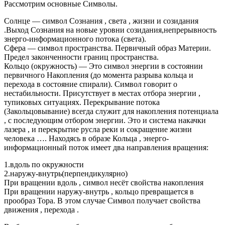
Рассмотрим основные Символы.
Солнце — символ Сознания , света , жизни и созидания
.Выход Сознания на новые уровни созидания,непрерывность
знерго-информационного потока (света).
Сфера — символ пространства. Первичный образ Материи.
Предел законченности границ пространства.
Кольцо (окружность) — Это символ энергии в состоянии
первичного Накопления (до момента разрыва кольца и
перехода в состояние спирали). Символ говорит о
нестабильности. Присутствует в местах отбора энергии ,
тупиковых ситуациях. Перекрывание потока
(Закольцовывание) всегда служит для накопления потенциала
, с последующим отбором энергии. Это и система накачки
лазера , и перекрытие русла реки и сокращение жизни
человека …. Находясь в образе Кольца , энерго-
информационный поток имеет два направления вращения:
1.вдоль по окружности
2.наружу-внутрь(перпендикулярно)
При вращении вдоль , символ несёт свойства накопления
При вращении наружу-внутрь , кольцо превращается в
прообраз Тора. В этом случае Символ получает свойства
движения , перехода .