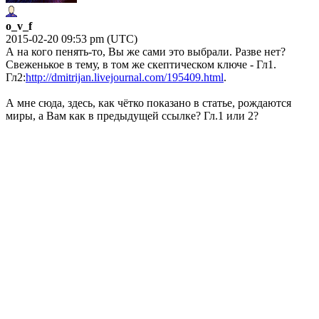
o_v_f
2015-02-20 09:53 pm (UTC)
А на кого пенять-то, Вы же сами это выбрали. Разве нет?
Свеженькое в тему, в том же скептическом ключе - Гл1.
Гл2:
http://dmitrijan.livejournal.com/195409.html
.
А мне сюда, здесь, как чётко показано в статье, рождаются
миры, а Вам как в предыдущей ссылке? Гл.1 или 2?