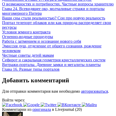
О возможностях и потребностях. Частные вопросы хранителю
Глава 24. Всевидящее око, молчаливые стражи и порталы
многомерного Питера
Ваши сны стали реальностью? Сон про новую реальность
Портал телепорт облаков или как природа распределяет свои
ресурсы
Условия земного контракта
Огненно-водные процедуры
Работа с затмением и осознание нового себя
Эмиссия душ, отделение от общего сознания, рождение
человеком
Честные советы детей мамам
Сефирот и сакральная геометрия кристаллических систем
Витражи-порталы. Древние замки и мегалиты планеты
Глава 16. Разные типы порталов
Добавить комментарий
Для отправки комментария вам необходимо
авторизоваться
.
Войти через:
Комментарии из
оригинала
в Livejournal (20)