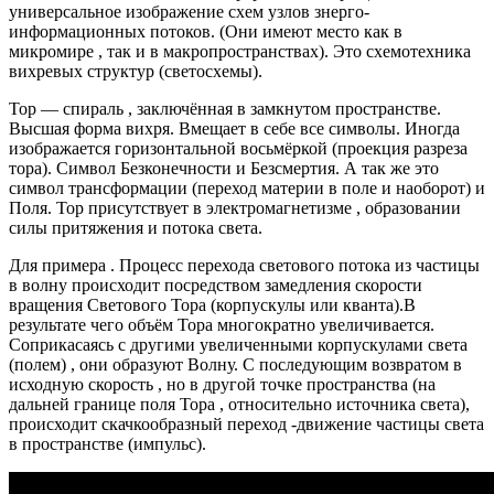
универсальное изображение схем узлов знерго-
информационных потоков. (Они имеют место как в
микромире , так и в макропространствах). Это схемотехника
вихревых структур (светосхемы).
Тор — спираль , заключённая в замкнутом пространстве.
Высшая форма вихря. Вмещает в себе все символы. Иногда
изображается горизонтальной восьмёркой (проекция разреза
тора). Символ Безконечности и Безсмертия. А так же это
символ трансформации (переход материи в поле и наоборот) и
Поля. Тор присутствует в электромагнетизме , образовании
силы притяжения и потока света.
Для примера . Процесс перехода светового потока из частицы
в волну происходит посредством замедления скорости
вращения Светового Тора (корпускулы или кванта).В
результате чего объём Тора многократно увеличивается.
Соприкасаясь с другими увеличенными корпускулами света
(полем) , они образуют Волну. С последующим возвратом в
исходную скорость , но в другой точке пространства (на
дальней границе поля Тора , относительно источника света),
происходит скачкообразный переход -движение частицы света
в пространстве (импульс).