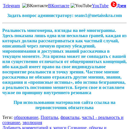
Telegram
ВКонтакте
YouTube
Дзен
Задать вопрос администратору: seans1@metaisskra.com
Реальность многомерна, взгляды на неё многогранны.
Здесь показана лишь одна или несколько граней, каждая из
которых должна рассматриваться как частный случай,
описанный через личную призму убеждений,
миропонимания и доступных знаний рассказчика в
текущем моменте. Эта призма может не совпадать с вашей
или существенно отличаться от общепринятых концепций,
ибо каждый имеет право на свое индивидуальное
восприятие реальности и точку зрения. Частное мнение
рассказчика не обязано отражать другие мнения, знания,
ожидания и «прописные истины», ибо истина безгранична,
а реальность постоянно меняется. Берем свое и оставляем
чужое по принципу внутреннего резонанса
При использовании материалов сайта ссылка на
первоисточник обязательна
Теги:
образование
,
Порталы
,
фракталы
,
часть1 - реальность и
сознание
,
эволюция
Добавить комментарий
к записи Сознание, образы и