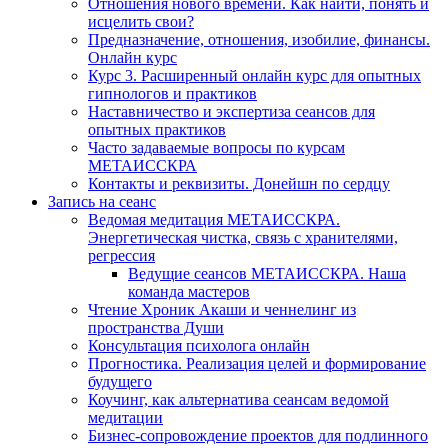
Отношения нового времени. Как найти, понять и
исцелить свои?
Предназначение, отношения, изобилие, финансы.
Онлайн курс
Курс 3. Расширенный онлайн курс для опытных
гипнологов и практиков
Наставничество и экспертиза сеансов для
опытных практиков
Часто задаваемые вопросы по курсам
МЕТАИССКРА
Контакты и реквизиты. Донейшн по сердцу
Запись на сеанс
Ведомая медитация МЕТАИССКРА.
Энергетическая чистка, связь с хранителями,
регрессия
Ведущие сеансов МЕТАИССКРА. Наша
команда мастеров
Чтение Хроник Акаши и ченнелинг из
пространства Души
Консультация психолога онлайн
Прогностика. Реализация целей и формирование
будущего
Коучинг, как альтернатива сеансам ведомой
медитации
Бизнес-сопровождение проектов для подлинного