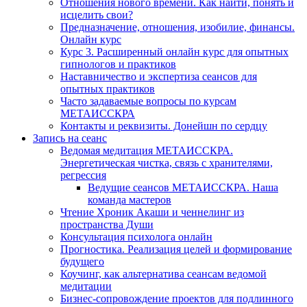
Отношения нового времени. Как найти, понять и
исцелить свои?
Предназначение, отношения, изобилие, финансы.
Онлайн курс
Курс 3. Расширенный онлайн курс для опытных
гипнологов и практиков
Наставничество и экспертиза сеансов для
опытных практиков
Часто задаваемые вопросы по курсам
МЕТАИССКРА
Контакты и реквизиты. Донейшн по сердцу
Запись на сеанс
Ведомая медитация МЕТАИССКРА.
Энергетическая чистка, связь с хранителями,
регрессия
Ведущие сеансов МЕТАИССКРА. Наша
команда мастеров
Чтение Хроник Акаши и ченнелинг из
пространства Души
Консультация психолога онлайн
Прогностика. Реализация целей и формирование
будущего
Коучинг, как альтернатива сеансам ведомой
медитации
Бизнес-сопровождение проектов для подлинного