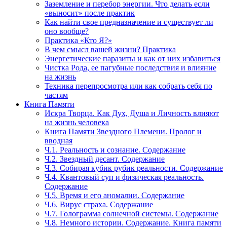
Заземление и перебор энергии. Что делать если
«выносит» после практик
Как найти свое предназначение и существует ли
оно вообще?
Практика «Кто Я?»
В чем смысл вашей жизни? Практика
Энергетические паразиты и как от них избавиться
Чистка Рода, ее пагубные последствия и влияние
на жизнь
Техника перепросмотра или как собрать себя по
частям
Книга Памяти
Искра Творца. Как Дух, Душа и Личность влияют
на жизнь человека
Книга Памяти Звездного Племени. Пролог и
вводная
Ч.1. Реальность и сознание. Содержание
Ч.2. Звездный десант. Содержание
Ч.3. Собирая кубик рубик реальности. Содержание
Ч.4. Квантовый суп и физическая реальность.
Содержание
Ч.5. Время и его аномалии. Содержание
Ч.6. Вирус страха. Содержание
Ч.7. Голограмма солнечной системы. Содержание
Ч.8. Немного истории. Содержание. Книга памяти