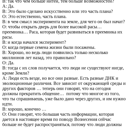
В: так что чем больше нитей, тем больше возможностей?
A: Да.
В: Это было сделано искусственно или это часть плана?
О: Это естественно, часть плана.
В: в чем смысл эксперимента на земле, для чего он был начат?
О: чтобы открыть дверь для более высокой расы…
преемника… Раса, которая будет развиваться в преемника их
расы.
В: и когда начался эксперимент?
О: когда первые семена жизни были посажены.
В: Хорошо, но ведь люди появились только несколько
миллионов лет назад, это правильно?
О: Да.
В: тогда с их слов получается, что люди не существуют нигде,
кроме Земли?
A: Люди есть везде, но все они разные. Есть разные ДНК и
эволюционные различия. Все зависит от окружающей среды и
других факторов … теперь они говорят, что на сегодня
должны прекратить общение… потому что многое из того,
что ты спрашиваешь, уже было дано через других, и им нужно
идти.
В: хорошо, конечно …
О: Они говорят, что большая часть информации, которая
дается в настоящее время по поводу Вознесения сейчас
больше не будет распространяться, потому что люди должны