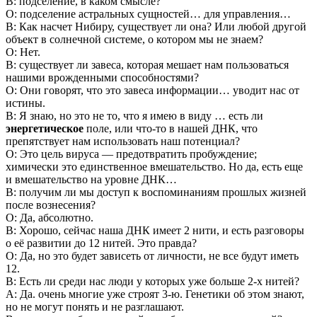
В: подселение, в каком смысле?
О: подселение астральных сущностей… для управления…
В: Как насчет Нибиру, существует ли она? Или любой другой
объект в солнечной системе, о котором мы не знаем?
О: Нет.
В: существует ли завеса, которая мешает нам пользоваться
нашими врожденными способностями?
О: Они говорят, что это завеса информации… уводит нас от
истины.
В: Я знаю, но это не то, что я имею в виду … есть ли
энергетическое
поле, или что-то в нашей ДНК, что
препятствует нам использовать наш потенциал?
О: Это цель вируса — предотвратить пробуждение;
химически это единственное вмешательство. Но да, есть еще
и вмешательство на уровне ДНК…
В: получим ли мы доступ к воспоминаниям прошлых жизней
после вознесения?
О: Да, абсолютно.
В: Хорошо, сейчас наша ДНК имеет 2 нити, и есть разговоры
о её развитии до 12 нитей. Это правда?
О: Да, но это будет зависеть от личности, не все будут иметь
12.
В: Есть ли среди нас люди у которых уже больше 2-х нитей?
A: Да. очень многие уже строят 3-ю. Генетики об этом знают,
но не могут понять и не разглашают.