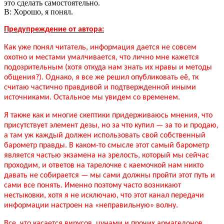
это сделать самостоятельно.
В: Хорошо, я понял.
Предупреждение от автора:
Как уже понял читатель, информация дается не совсем
охотно и местами умалчивается, что лично мне кажется
подозрительным (хотя откуда нам знать их нравы и методы
общения?). Однако, я все же решил опубликовать её, тк
считаю частично правдивой и подтвержденной иными
источниками. Остальное мы увидем со временем.
Я также как и многие скептики придерживаюсь мнения, что
присутствует элемент дезы, но за что купил — за то и продаю,
а там уж каждый должен использовать свой собственный
барометр правды. В каком-то смысле этот самый барометр
является частью экзамена на зрелость, который мы сейчас
проходим, и ответов на тарелочке с каемочкой нам никто
давать не собирается — мы сами должны пройти этот путь и
сами все понять. Именно поэтому часто возникают
нестыковки, хотя я не исключаю, что этот канал передачи
информации настроен на «неправильную» волну.
Все, что касается вирусов, цунами и прочих армагедонов