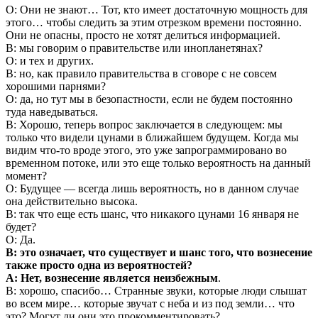
О: Они не знают… Тот, кто имеет достаточную мощность для
этого… чтобы следить за этим отрезком времени постоянно.
Они не опасны, просто не хотят делиться информацией.
В: мы говорим о правительстве или инопланетянах?
О: и тех и других.
В: но, как правило правительства в сговоре с не совсем
хорошими парнями?
О: да, но тут мы в безопастности, если не будем постоянно
туда наведываться.
В: Хорошо, теперь вопрос заключается в следующем: мы
только что видели цунами в ближайшем будущем. Когда мы
видим что-то вроде этого, это уже запрограммировано во
временном потоке, или это еще только вероятность на данный
момент?
О: Будущее — всегда лишь вероятность, но в данном случае
она действительно высока.
В: так что еще есть шанс, что никакого цунами 16 января не
будет?
О: Да.
В: это означает, что существует и шанс того, что вознесение
также просто одна из вероятностей?
A: Нет, вознесение является неизбежным
.
В: хорошо, спасибо… Странные звуки, которые люди слышат
во всем мире… которые звучат с неба и из под земли… что
это? Могут ли они это прокомментировать?