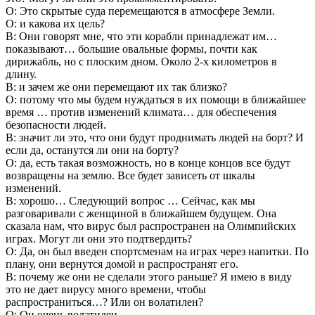
О: Это скрытые суда перемещаются в атмосфере Земли.
О: и какова их цель?
В: Они говорят мне, что эти корабли принадлежат им…
показывают… большие овальные формы, почти как
дирижабль, но с плоским дном. Около 2-х километров в
длину.
В: и зачем же они перемещают их так близко?
О: потому что мы будем нуждаться в их помощи в ближайшее
время … против изменений климата… для обеспечения
безопасности людей.
В: значит ли это, что они будут проднимать людей на борт? И
если да, останутся ли они на борту?
О: да, есть такая возможность, но в конце концов все будут
возвращены на землю. Все будет зависеть от шкалы
изменений.
В: хорошо… Следующий вопрос … Сейчас, как мы
разговаривали с женщиной в ближайшем будущем. Она
сказала нам, что вирус был распространен на Олимпийских
играх. Могут ли они это подтвердить?
О: Да, он был введен спортсменам на играх через напитки. По
плану, они вернутся домой и распространят его.
В: почему же они не сделали этого раньше? Я имею в виду
это не дает вирусу много времени, чтобы
распространиться…? Или он волатилен?
О: Он очень волатилен.