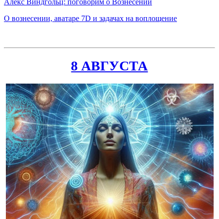
Алекс Виндгольц: поговорим о Вознесении
О вознесении, аватаре 7D и задачах на воплощение
8 АВГУСТА