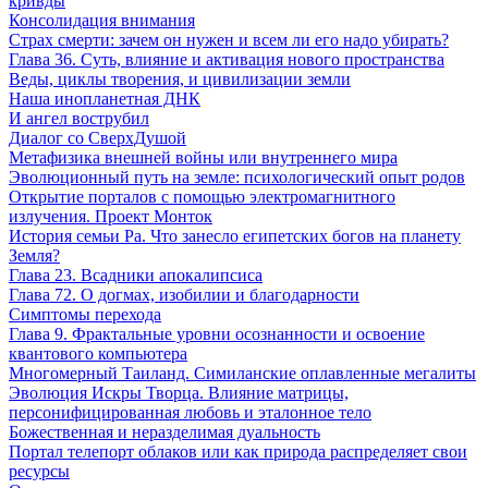
кривды
Консолидация внимания
Страх смерти: зачем он нужен и всем ли его надо убирать?
Глава 36. Суть, влияние и активация нового пространства
Веды, циклы творения, и цивилизации земли
Наша инопланетная ДНК
И ангел вострубил
Диалог со СверхДушой
Метафизика внешней войны или внутреннего мира
Эволюционный путь на земле: психологический опыт родов
Открытие порталов с помощью электромагнитного
излучения. Проект Монток
История семьи Ра. Что занесло египетских богов на планету
Земля?
Глава 23. Всадники апокалипсиса
Глава 72. О догмах, изобилии и благодарности
Симптомы перехода
Глава 9. Фрактальные уровни осознанности и освоение
квантового компьютера
Многомерный Таиланд. Симиланские оплавленные мегалиты
Эволюция Искры Творца. Влияние матрицы,
персонифицированная любовь и эталонное тело
Божественная и неразделимая дуальность
Портал телепорт облаков или как природа распределяет свои
ресурсы