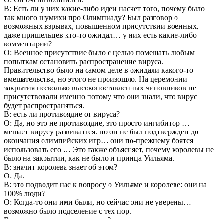
В: Есть ли у них какие-либо идеи насчет того, почему было
так много шумихи про Олимпиаду? Был разговор о
возможных взрывах, повышенном присутствии военных,
даже пришельцев кто-то ожидал… у них есть какие-либо
комментарии?
О: Военное присутствие было с целью помешать любым
попыткам остановить распространение вируса.
Правительство было на самом деле в ожидали какого-то
вмешательства, но этого не произошло. На церемонии
закрытия несколько высокопоставленных чиновников не
присутствовали именно потому что они знали, что вирус
будет распространяться.
В: есть ли противоядие от вируса?
О: Да, но это не противоядие, это просто ингибитор …
мешает вирусу развиваться. но он не был подтвержден до
окончания олимпийских игр… они по-прежнему боятся
использовать его … Это также объясняет, почему королевы не
было на закрытии, как не было и принца Уильяма.
В: значит королева знает об этом?
О: Да.
В: это подводит нас к вопросу о Уильяме и королеве: они на
100% люди?
О: Когда-то они ими были, но сейчас они не уверены…
возможно было подселение с тех пор.