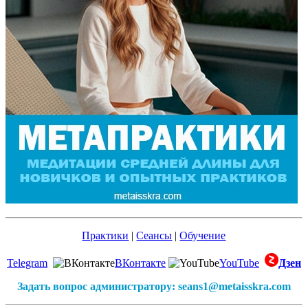
Практики
|
Сеансы
|
Обучение
Telegram
ВКонтакте
YouTube
Дзен
Задать вопрос администратору: seans1@metaisskra.com