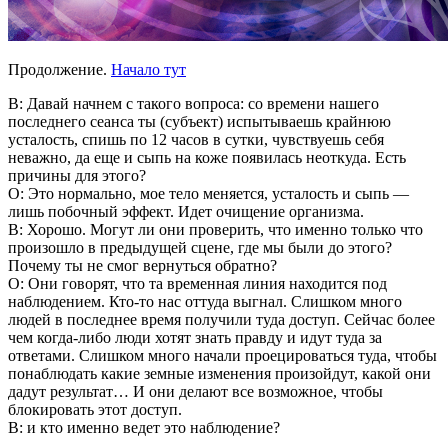
Продолжение.
Начало тут
В: Давай начнем с такого вопроса: со времени нашего
последнего сеанса ты (субъект) испытываешь крайнюю
усталость, спишь по 12 часов в сутки, чувствуешь себя
неважно, да еще и сыпь на коже появилась неоткуда. Есть
причины для этого?
О: Это нормально, мое тело меняется, усталость и сыпь —
лишь побочный эффект. Идет очищение организма.
В: Хорошо. Могут ли они проверить, что именно только что
произошло в предыдущей сцене, где мы были до этого?
Почему ты не смог вернуться обратно?
О: Они говорят, что та временная линия находится под
наблюдением. Кто-то нас оттуда выгнал. Слишком много
людей в последнее время получили туда доступ. Сейчас более
чем когда-либо люди хотят знать правду и идут туда за
ответами. Слишком много начали проецироваться туда, чтобы
понаблюдать какие земные изменения произойдут, какой они
дадут результат… И они делают все возможное, чтобы
блокировать этот доступ.
В: и кто именно ведет это наблюдение?