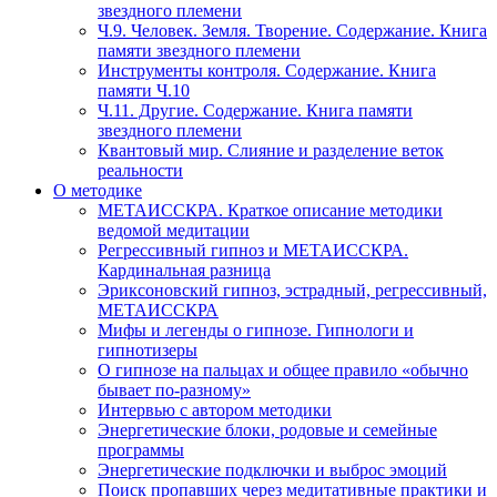
звездного племени
Ч.9. Человек. Земля. Творение. Содержание. Книга
памяти звездного племени
Инструменты контроля. Содержание. Книга
памяти Ч.10
Ч.11. Другие. Содержание. Книга памяти
звездного племени
Квантовый мир. Слияние и разделение веток
реальности
О методике
МЕТАИССКРА. Краткое описание методики
ведомой медитации
Регрессивный гипноз и МЕТАИССКРА.
Кардинальная разница
Эриксоновский гипноз, эстрадный, регрессивный,
МЕТАИССКРА
Мифы и легенды о гипнозе. Гипнологи и
гипнотизеры
О гипнозе на пальцах и общее правило «обычно
бывает по-разному»
Интервью с автором методики
Энергетические блоки, родовые и семейные
программы
Энергетические подключки и выброс эмоций
Поиск пропавших через медитативные практики и