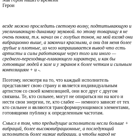
Герои
везде можно проследить световую волну, подтитывающую и
увеличивающую динамику звуковой. по этому товарищу я не
очень поняла, т.к. начал он с голубых тонов, на мой взгляд они
вибрационно выше, а закончил красными, а они для меня более
грубые и плотные, из чего напрашивается вывод что есть
артисты и силы работающие через того или иного —
среднего-переходяще-плавающего характера, и как бы
готовящие людей в зале и у экранов к более четким и сильным
композициям + и -.
Поэтому, несмотря на то, что каждый исполнитель
представляет свою страну и является индивидуальным
артистом со своей композицией, они все друг с другом
связаны. Те, кто сильнее, могут не опираться ни на кого и
нести свои энергии, те, кто слабее — немного зависят от тех
кто сильнее и являются трансформирующимися элементами,
готовящими публику к определенным частотам.
Смысл в том, что предыдущие исполнители несли больше +
вибраций, более высоковибрационные, а последующий
исполнитель более низкие вибрации, и чтобы народ не