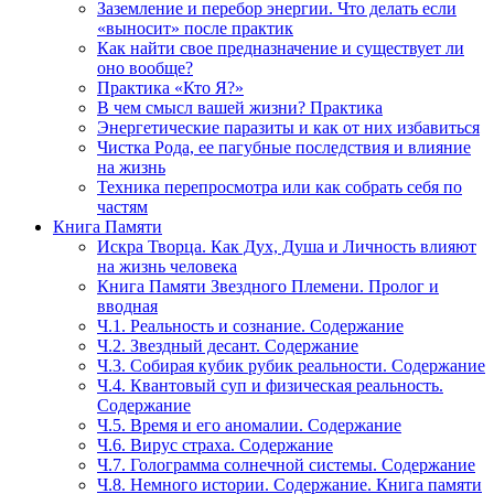
Заземление и перебор энергии. Что делать если
«выносит» после практик
Как найти свое предназначение и существует ли
оно вообще?
Практика «Кто Я?»
В чем смысл вашей жизни? Практика
Энергетические паразиты и как от них избавиться
Чистка Рода, ее пагубные последствия и влияние
на жизнь
Техника перепросмотра или как собрать себя по
частям
Книга Памяти
Искра Творца. Как Дух, Душа и Личность влияют
на жизнь человека
Книга Памяти Звездного Племени. Пролог и
вводная
Ч.1. Реальность и сознание. Содержание
Ч.2. Звездный десант. Содержание
Ч.3. Собирая кубик рубик реальности. Содержание
Ч.4. Квантовый суп и физическая реальность.
Содержание
Ч.5. Время и его аномалии. Содержание
Ч.6. Вирус страха. Содержание
Ч.7. Голограмма солнечной системы. Содержание
Ч.8. Немного истории. Содержание. Книга памяти