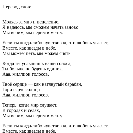
Перевод слов:
Мы
Молясь за мир и исцеление,
—
Я надеюсь, мы сможем начать заново.
дети
Мы верим, мы верим в мечту.
этого
мира.
Если ты когда-либо чувствовал, что любовь угасает,
Мы
Вместе, как звезды в небе,
все
Мы можем петь, мы можем сиять.
разные,
но
Когда ты услышишь наши голоса,
в
Ты больше не будешь одинок.
то
Ааа, миллион голосов.
же
время
Твоё сердце — как натянутый барабан,
одинаковые.
Горит ярче солнца
Мы
Ааа, миллион голосов.
верим,
мы
Теперь, когда мир слушает,
верим
В городах и сёлах,
в
Мы верим, мы верим в мечту.
мечту.
Если ты когда-либо чувствовал, что любовь угасает,
Вместе, как звезды в небе,