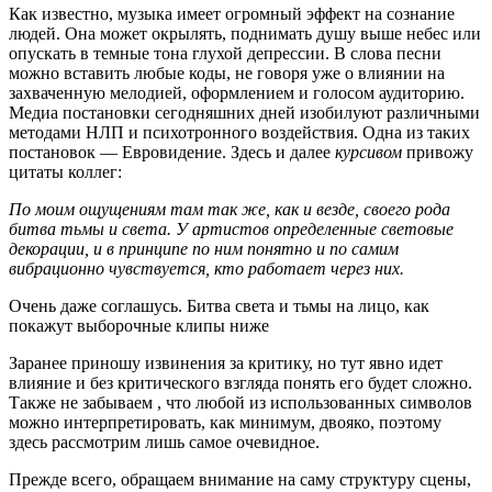
Как известно, музыка имеет огромный эффект на сознание
людей. Она может окрылять, поднимать душу выше небес или
опускать в темные тона глухой депрессии. В слова песни
можно вставить любые коды, не говоря уже о влиянии на
захваченную мелодией, оформлением и голосом аудиторию.
Медиа постановки сегодняшних дней изобилуют различными
методами НЛП и психотронного воздействия. Одна из таких
постановок — Евровидение. Здесь и далее
курсивом
привожу
цитаты коллег:
По моим ощущениям там так же, как и везде, своего рода
битва тьмы и света. У артистов определенные световые
декорации, и в принципе по ним понятно и по самим
вибрационно чувствуется, кто работает через них.
Очень даже соглашусь. Битва света и тьмы на лицо, как
покажут выборочные клипы ниже
Заранее приношу извинения за критику, но тут явно идет
влияние и без критического взгляда понять его будет сложно.
Также не забываем , что любой из использованных символов
можно интерпретировать, как минимум, двояко, поэтому
здесь рассмотрим лишь самое очевидное.
Прежде всего, обращаем внимание на саму структуру сцены,