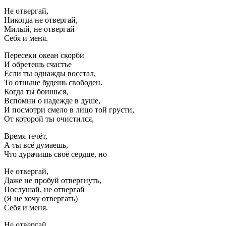
Не отвергай,
Никогда не отвергай,
Милый, не отвергай
Себя и меня.
Пересеки океан скорби
И обретешь счастье
Если ты однажды восстал,
То отныне будешь свободен.
Когда ты боишься,
Вспомни о надежде в душе,
И посмотри смело в лицо той грусти,
От которой ты очистился,
Время течёт,
А ты всё думаешь,
Что дурачишь своё сердце, но
Не отвергай,
Даже не пробуй отвергнуть,
Послушай, не отвергай
(Я не хочу отвергать)
Себя и меня.
Не отвергай,