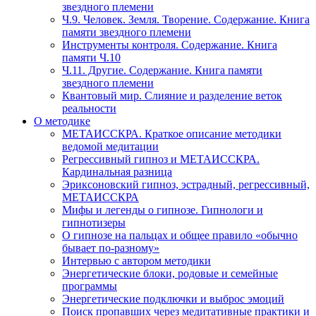
звездного племени
Ч.9. Человек. Земля. Творение. Содержание. Книга
памяти звездного племени
Инструменты контроля. Содержание. Книга
памяти Ч.10
Ч.11. Другие. Содержание. Книга памяти
звездного племени
Квантовый мир. Слияние и разделение веток
реальности
О методике
МЕТАИССКРА. Краткое описание методики
ведомой медитации
Регрессивный гипноз и МЕТАИССКРА.
Кардинальная разница
Эриксоновский гипноз, эстрадный, регрессивный,
МЕТАИССКРА
Мифы и легенды о гипнозе. Гипнологи и
гипнотизеры
О гипнозе на пальцах и общее правило «обычно
бывает по-разному»
Интервью с автором методики
Энергетические блоки, родовые и семейные
программы
Энергетические подключки и выброс эмоций
Поиск пропавших через медитативные практики и