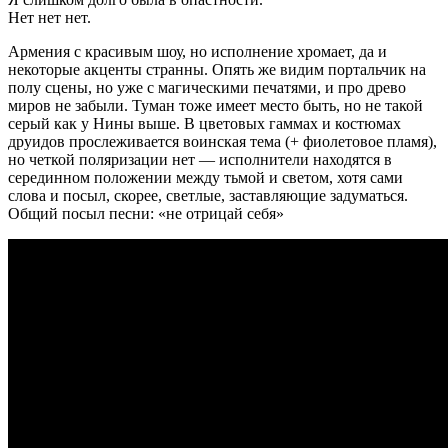
Нет нет нет.
Армения с красивым шоу, но исполнение хромает, да и
некоторые акценты странны. Опять же видим портальчик на
полу сцены, но уже с магическими печатями, и про древо
миров не забыли. Туман тоже имеет место быть, но не такой
серый как у Нины выше. В цветовых гаммах и костюмах
друидов прослеживается воинская тема (+ фиолетовое пламя),
но четкой поляризации нет — исполнители находятся в
серединном положении между тьмой и светом, хотя сами
слова и посыл, скорее, светлые, заставляющие задуматься.
Общий посыл песни: «не отрицай себя»