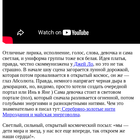
Отличные лирика, исполнение, голос, слова, девочка и сама
светлая, и униформа группы тоже вся белая. Идея платья,
правда, честно скоммунизжена у
Джей Ло
, но это не так
страшно. В начале шоу сцена загорается лунной дорожкой,
которая потом проваливается в открытый космос, он же —
глаз Абсолюта. Правда, немного напрягает черная дыра в
декорациях, но, видимо, просто хотели создать очередной
портал или Инь в Яне ) Сама девочка стоит в световом
портале (пол), который сначала разливается огненной, потом
голубыми энергиями и разноцветными нитями. Чем это
знаменательно я писал тут:
Серебряно-золотые нити
Мироздания и майская энерговолна
.
Светлый, сильный, открытый космический посыл: «мы —
дети мира и звезд, у нас все еще впереди, так откроем же
наши сердца!».