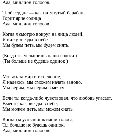
Ааа, миллион голосов.
Твоё сердце — как натянутый барабан,
Горит ярче солнца
Ааа, миллион голосов.
Когда я смотрю вокруг на лица людей,
Я вижу звезды в небе.
Мы будем петь, мы будем сиять.
(Когда ты услышишь наши голоса )
(Ты больше не будешь одинок )
Мы
Молясь за мир и исцеление,
—
Я надеюсь, мы сможем начать заново.
дети
Мы верим, мы верим в мечту.
этого
мира.
Если ты когда-либо чувствовал, что любовь угасает,
Мы
Вместе, как звезды в небе,
все
Мы можем петь, мы можем сиять.
разные,
но
Когда ты услышишь наши голоса,
в
Ты больше не будешь одинок.
то
Ааа, миллион голосов.
же