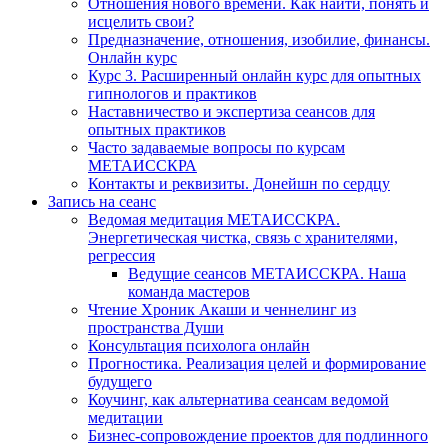
Отношения нового времени. Как найти, понять и
исцелить свои?
Предназначение, отношения, изобилие, финансы.
Онлайн курс
Курс 3. Расширенный онлайн курс для опытных
гипнологов и практиков
Наставничество и экспертиза сеансов для
опытных практиков
Часто задаваемые вопросы по курсам
МЕТАИССКРА
Контакты и реквизиты. Донейшн по сердцу
Запись на сеанс
Ведомая медитация МЕТАИССКРА.
Энергетическая чистка, связь с хранителями,
регрессия
Ведущие сеансов МЕТАИССКРА. Наша
команда мастеров
Чтение Хроник Акаши и ченнелинг из
пространства Души
Консультация психолога онлайн
Прогностика. Реализация целей и формирование
будущего
Коучинг, как альтернатива сеансам ведомой
медитации
Бизнес-сопровождение проектов для подлинного