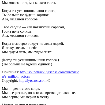
Мы можем петь, мы можем сиять.
Когда ты услышишь наши голоса,
Ты больше не будешь одинок.
Ааа, миллион голосов.
Твоё сердце — как натянутый барабан,
Горит ярче солнца
Ааа, миллион голосов.
Когда я смотрю вокруг на лица людей,
Я вижу звезды в небе.
Мы будем петь, мы будем сиять.
(Когда ты услышишь наши голоса )
(Ты больше не будешь одинок )
Оригинал:
http://soundtrack.lyrsense.com/eurovisio
n/a_million_voices
Copyright:
http://lyrsense.com
©
Мы — дети этого мира.
Мы все разные, но в то же время одинаковые.
Мы верим, мы верим в мечту.
Молясь за мир и исцеление,