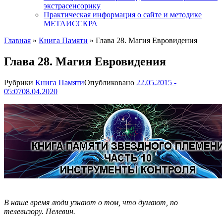
экстрасенсорику
Практическая информация о сайте и методике
МЕТАИССКРА
Главная
»
Книга Памяти
»
Глава 28. Магия Евровидения
Глава 28. Магия Евровидения
Рубрики
Книга Памяти
Опубликовано
22.05.2015 -
05:07
08.04.2020
В наше время люди узнают о том, что думают, по
телевизору. Пелевин.