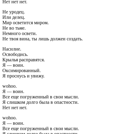
Нет нет нет.
Не уродец.
Или делец.
Мир осветится миром.
Не во тьме.
Немного освети.
Не твоя вина, ты лишь должен создать.
Насилие.
Освободись.
Крылья расправятся.
Я — воин.
Оксимированный.
Я проснусь и увижу.
wohoo.
Я — воин.
Все еще погруженный в свои мысли.
Я слишком долго была в опастности.
Нет нет нет.
wohoo.
Я — воин.
Все еще погруженный в свои мысли.
Я слишком долго была в опастности.