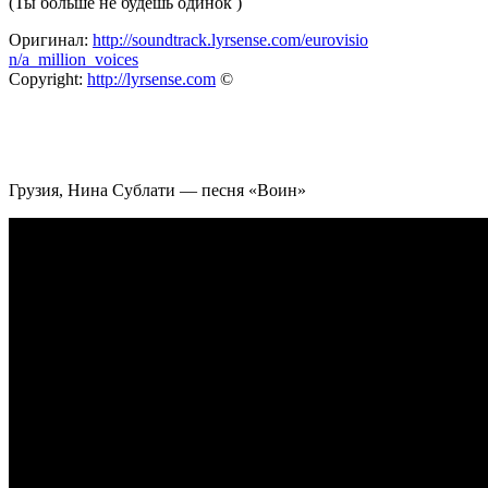
(Ты больше не будешь одинок )
Оригинал:
http://soundtrack.lyrsense.com/eurovisio
n/a_million_voices
Copyright:
http://lyrsense.com
©
Грузия, Нина Сублати — песня «Воин»