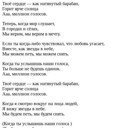
время
Твоё сердце — как натянутый барабан,
одинаковые.
Горит ярче солнца
Мы
Ааа, миллион голосов.
верим,
мы
Теперь, когда мир слушает,
верим
В городах и сёлах,
в
Мы верим, мы верим в мечту.
мечту.
Если ты когда-либо чувствовал, что любовь угасает,
Вместе, как звезды в небе,
Мы можем петь, мы можем сиять.
Когда ты услышишь наши голоса,
Ты больше не будешь одинок.
Ааа, миллион голосов.
Твоё сердце — как натянутый барабан,
Горит ярче солнца
Ааа, миллион голосов.
Когда я смотрю вокруг на лица людей,
Я вижу звезды в небе.
Мы будем петь, мы будем сиять.
(Когда ты услышишь наши голоса )