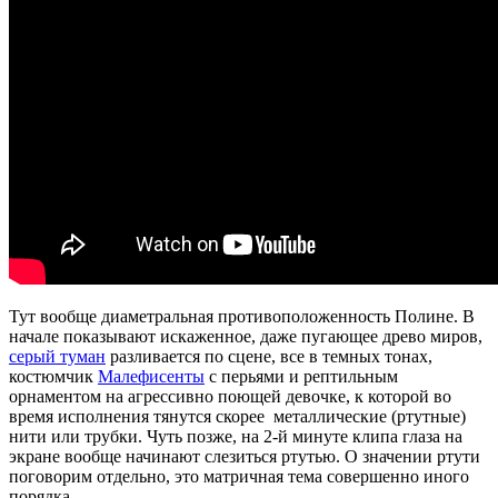
Тут вообще диаметральная противоположенность Полине. В
начале показывают искаженное, даже пугающее древо миров,
серый туман
разливается по сцене, все в темных тонах,
костюмчик
Малефисенты
с перьями и рептильным
орнаментом на агрессивно поющей девочке, к которой во
время исполнения тянутся скорее металлические (ртутные)
нити или трубки. Чуть позже, на 2-й минуте клипа глаза на
экране вообще начинают слезиться ртутью. О значении ртути
поговорим отдельно, это матричная тема совершенно иного
порядка.