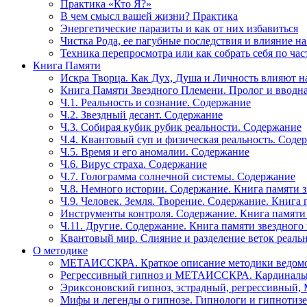
Практика «Кто Я?»
В чем смысл вашей жизни? Практика
Энергетические паразиты и как от них избавиться
Чистка Рода, ее пагубные последствия и влияние н
Техника перепросмотра или как собрать себя по час
Книга Памяти
Искра Творца. Как Дух, Душа и Личность влияют н
Книга Памяти Звездного Племени. Пролог и вводн
Ч.1. Реальность и сознание. Содержание
Ч.2. Звездный десант. Содержание
Ч.3. Собирая кубик рубик реальности. Содержание
Ч.4. Квантовый суп и физическая реальность. Соде
Ч.5. Время и его аномалии. Содержание
Ч.6. Вирус страха. Содержание
Ч.7. Голограмма солнечной системы. Содержание
Ч.8. Немного истории. Содержание. Книга памяти 
Ч.9. Человек. Земля. Творение. Содержание. Книга
Инструменты контроля. Содержание. Книга памяти
Ч.11. Другие. Содержание. Книга памяти звездного
Квантовый мир. Слияние и разделение веток реаль
О методике
МЕТАИССКРА. Краткое описание методики ведом
Регрессивный гипноз и МЕТАИССКРА. Кардинальн
Эриксоновский гипноз, эстрадный, регрессивны
Мифы и легенды о гипнозе. Гипнологи и гипнотиз