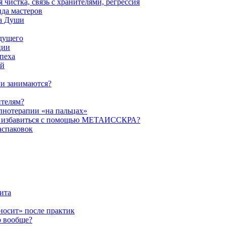
истка, связь с хранителями, регрессия
да мастеров
ва Души
удущего
ции
пеха
ой
ни занимаются?
ителям?
пнотерапии «на пальцах»
их избавиться с помощью МЕТАИССКРА?
аспаковок
ита
ыносит» после практик
о вообще?