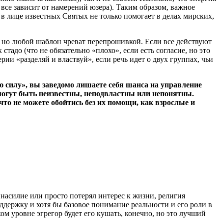
 все зависит от намерений юзера). Таким образом, важное
и в лице известных Святых не только помогает в делах мирских,
 но любой шаблон чреват перепрошивкой. Если все действуют
тадо (что не обязательно «плохо», если есть согласие, но это
ерии «разделяй и властвуй», если речь идет о двух группах, чьи
 силу», вы заведомо лишаете себя шанса на управление
 могут быть неизвестны, неподвластны или непонятны.
что не можете обойтись без их помощи, как взрослые и
 насилие или просто потерял интерес к жизни, религия
ддержку и хотя бы базовое понимание реальности и его роли в
м уровне эгрегор будет его кушать, конечно, но это лучший