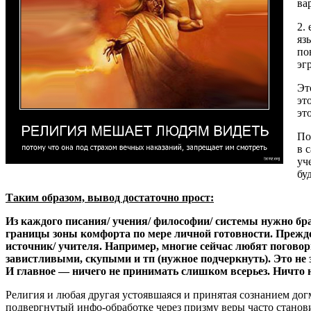
ва
2.
яз
по
эг
Эт
эт
эт
По
в 
уч
бу
Таким образом, вывод достаточно прост:
Из каждого писания/ учения/ философии/ системы нужно брат
границы зоны комфорта по мере личной готовности. Прежде 
источник/ учителя. Например, многие сейчас любят погово
завистливыми, скупыми и тп (нужное подчеркнуть). Это не 
И главное — ничего не принимать слишком всерьез. Ничто н
Религия и любая другая устоявшаяся и принятая сознанием д
подвергнутый инфо-обработке через призму веры часто стано