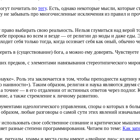
могут почитать по
тегу
. Есть, однако некоторые мысли, которые 
 не забывать про многочисленные исключения из правил и прочи
право выбирать свою реальность. Нельзя глумиться над верой тол
ебе пророка во всем и везде — от религии до моды и даже еды.
ходит себя только тогда, когда осознает себя как оный, обычно 
ерить в (существование) бога, а можно ему доверять. Чувствуете
их предков, с элементами навязывания стереотипического миров
науке». Роль эта заключается в том, чтобы преподнести картину 
 наивности»). Таким образом, религия и наука являются двумя с
 точнее — в его отдалении от истинных ответов через подлог. Ка
ие, а также стремление к личному развитию.
ументами идеологического управления, споры о которых в боль
бразом, любые разговоры о самой сути этих явлений изначаль
т использовать свое собственное сознание и критическое мышлен
ляет разные степени программирования. Читаем по теме:
Как зап
 ритуалы, храмы и места силы имеют «двойное дно»: из них мож