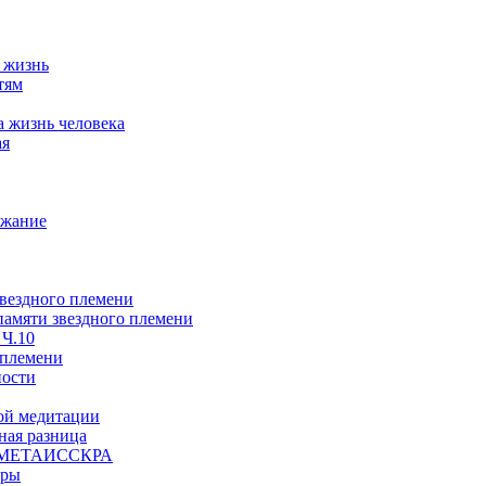
а жизнь
тям
а жизнь человека
ая
ржание
звездного племени
 памяти звездного племени
 Ч.10
 племени
ности
ой медитации
ая разница
й, МЕТАИССКРА
еры