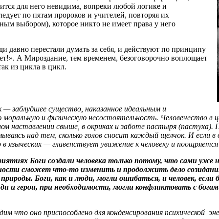
тся для него невидима, вопреки любой логике и
ледует по пятам пророков и учителей, повторяя их
ным выбором), которое никто не имеет права у него
и давно перестали думать за себя, и действуют по принципу
нет!». А Мироздание, тем временем, безоговорочно воплощает
ак из цикла в цикл.
 — заблудшее существо, наказанное идеальным и
ю моральную и физическую несостоятельность. Человечество в ц
ом наставлении свыше, в окриках и заботе пастыря (пастуха).
умываясь над тем, сколько голов сносит каждый щелчок. И если
 в языческих — главенствует уважение к человеку и поощряетс
иятиях Боги создали человека только потому, что сами уже не
ности сможет что-то изменить и продолжить дело созидания.
рироды. Боги, как и люди, могли ошибаться, и человек, если 
и и герои, при необходимости, могли конфликтовать с богам
им что оно приспособлено для конденсирования психической эн