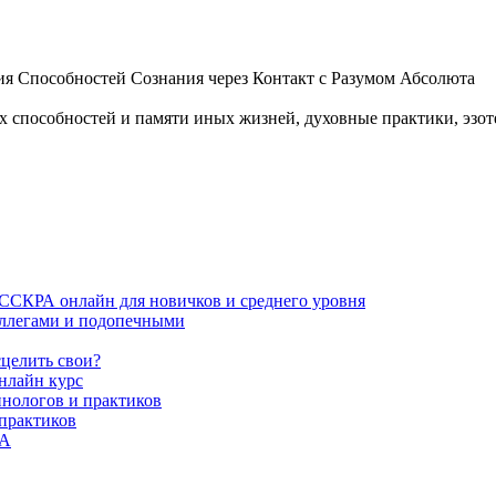
 Способностей Сознания через Контакт с Разумом Абсолюта
пособностей и памяти иных жизней, духовные практики, эзотер
ИССКРА онлайн для новичков и среднего уровня
коллегами и подопечными
сцелить свои?
нлайн курс
пнологов и практиков
 практиков
РА