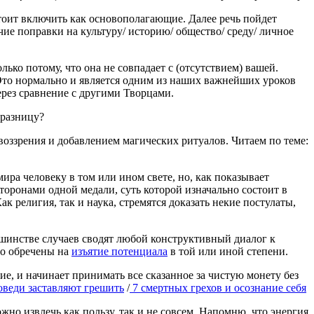
стоит включить как основополагающие. Далее речь пойдет
е поправки на культуру/ историю/ общество/ среду/ личное
ько потому, что она не совпадает с (отсутствием) вашей.
 Это нормально и является одним из наших важнейших уроков
через сравнение с другими Творцами.
 разницу?
оззрения и добавлением магических ритуалов. Читаем по теме:
мира человеку в том или ином свете, но, как показывает
торонами одной медали, суть которой изначально состоит в
к религия, так и наука, стремятся доказать некие постулаты,
шинстве случаев сводят любой конструктивный диалог к
но обречены на
изъятие потенциала
в той или иной степени.
ие, и начинает принимать все сказанное за чистую монету без
оведи заставляют грешить
/
7 смертных грехов и осознание себя
но извлечь как пользу, так и не совсем. Напомню, что энергия