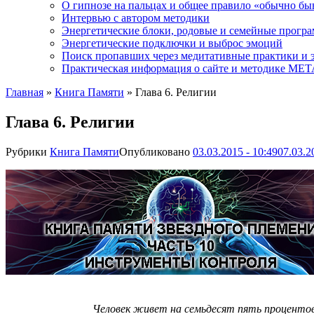
О гипнозе на пальцах и общее правило «обычно бы
Интервью с автором методики
Энергетические блоки, родовые и семейные прогр
Энергетические подключки и выброс эмоций
Поиск пропавших через медитативные практики и 
Практическая информация о сайте и методике М
Главная
»
Книга Памяти
»
Глава 6. Религии
Глава 6. Религии
Рубрики
Книга Памяти
Опубликовано
03.03.2015 - 10:49
07.03.2
Человек живет на семьдесят пять процентов, 