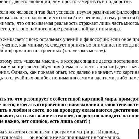
риант для его эволюции, чем просто замерзнуть в подворотне.
 если же человек и так был успешен, изучал различные философи
ыком «знал что хорошо и что плохо/ не грешил», то ему религия б
нимать, что описываемая реальность отражает лишь часть много
регор, т.к. оно намного шире религиозной картины мира.
о же касается всех остальных учений и философий: если оное пр
о учение, как минимум, следует принять во внимание, но тогда
ой информации построенных (т.н. «взрыв мозга»).
этому есть «школы мысли», в которых знание дается постепенно
самом конце своего обучения (немало за него заплатив) адепт н
ения. Однако, как показал опыт, это далеко не значит, что карти
дь то случайных ошибок понимания самими адептами, либо наме
ь то, что резонирует с собственной картиной мира, примерят
всего, избегать откровенного навязывания и закостенелости,
рить о любви и свете, но на проверку оказываются достаточ
значит, что само знание «темное», но должно наводить на оп
е важно, нет ошибок, есть лишь опыт! )
огма являются основными программи матрицы. Индивид,
вится зомби — он вообще не воспринимает информацию,