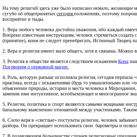
На тему религий здесь уже было написано немало, желающие 
сугубо об общепринятых
сегодня
положениях, поэтому попрошу
восприятие и тыды.
1. Вера любого человека достойна уважения, ибо каждый имеет 
Вопреки известным инструкциям, человек стремиться создать с
(принятие), коим не следует пренебрегать. Истинный Творец на
2. Вера и религия имеют мало общего, хотя и связаны. Можно в
3. Религия в обществе является следствием искажения
Кона
наш
Поговорим о церковной магии.
4. Роль, которую раньше исполняла религия, сегодня перешла «
практика, всегда с искажениями (будь то умышленными или «по
объяснении природы, истории и места человека в Мироздании, а
заменив ими интуитивное, всеобъемлющее и многогранное знан
5. Религия, политика и спорт являются самыми мощными инстр
банальному выяснению отношений между участниками. Таким о
6.
Слепо
веря в «светлые» постулаты религии, человек забывае
разбора. Он прекращает использовать свои барометры и позво
7. В подавляющем большинстве случаев религиозные праздники,