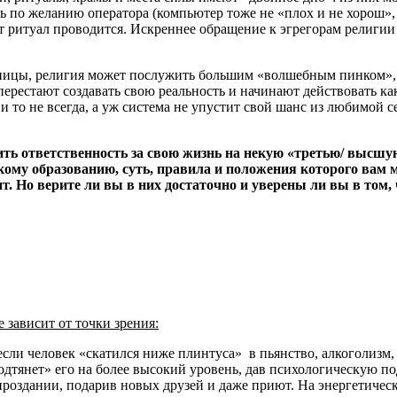
ть по желанию оператора (компьютер тоже не «плох и не хорош»,
этот ритуал проводится. Искреннее обращение к эгрегорам религи
есницы, религия может послужить большим «волшебным пинком»,
ерестают создавать свою реальность и начинают действовать как с
 и то не всегда, а уж система не упустит свой шанс из любимой с
ть ответственность за свою жизнь на некую «третью/ высшую
скому образованию, суть, правила и положения которого вам
. Но верите ли вы в них достаточно и уверены ли вы в том, 
е зависит от точки зрения:
 если человек «скатился ниже плинтуса» в пьянство, алкоголизм,
одтянет» его на более высокий уровень, дав психологическую по
роздании, подарив новых друзей и даже приют. На энергетическо