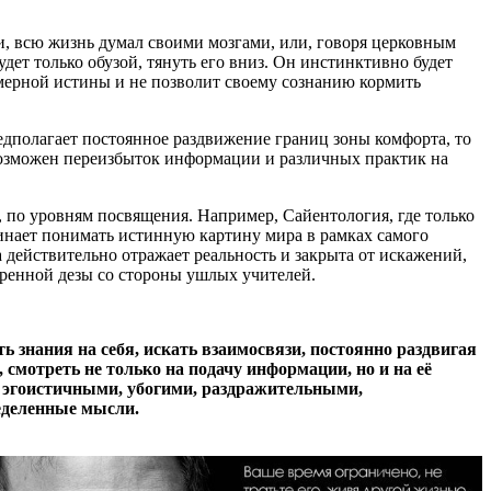
и, всю жизнь думал своими мозгами, или, говоря церковным
удет только обузой, тянуть его вниз. Он инстинктивно будет
мерной истины и не позволит своему сознанию кормить
едполагает постоянное раздвижение границ зоны комфорта, то
 возможен переизбыток информации и различных практик на
, по уровням посвящения. Например, Сайентология, где только
ачинает понимать истинную картину мира в рамках самого
на действительно отражает реальность и закрыта от искажений,
ренной дезы со стороны ушлых учителей.
ь знания на себя, искать взаимосвязи, постоянно раздвигая
 смотреть не только на подачу информации, но и на её
но эгоистичными, убогими, раздражительными,
ределенные мысли.