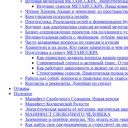
Ведомая медитация МЕТАИССКРА. Энергетическая ч
Ведущие сеансов МЕТАИССКРА. Наша коман
Чтение Хроник Акаши и ченнелинг из пространст
Консультация психолога онлайн
Прогностика. Реализация целей и формирование б
Коучинг, как альтернатива сеансам ведомой медита
Бизнес-сопровождение проектов для подлинного ус
Индивидуальная работа с двойником, дублем, маск
Часто задаваемые вопросы по сеансам и курсам
Хранители и их роли. Кто такие хранители и чем о
Подготовка к сеансу МЕТАИССКРА
Как правильно задавать вопросы вашим хран
Современный гипноз и активный транс. О ги
Как работают зависимости и можно ли от н
Стенограммы сеансов. Практическая польза р
Работа над собой, вопросы и практики после сеанса
Контакты и реквизиты. Донейшн по сердцу
Отзывы
Полезное
Манифест Свободного Сознания. Новая версия
Манифест Космической Радости
Энергетическая защита от негатива, магическая защ
МАНИФЕСТ СВОБОДНОГО ЧЕЛОВЕКА
Заземление и перебор энергии. Что делать если «в
Как найти свое предназначение и существует ли он