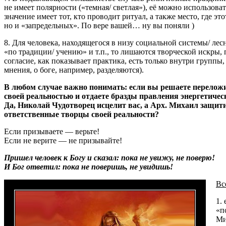
не имеет полярности («темная/ светлая»), её можно использова
значение имеет тот, кто проводит ритуал, а также место, где 
но и «запредельных». По вере вашей… ну вы поняли )
8. Для человека, находящегося в низу социальной системы/ л
«по традиции/ учению» и т.п., то лишаются творческой искры, п
согласие, как показывает практика, есть только внутри группы,
мнения, о боге, например, разделяются).
В любом случае важно понимать: если вы решаете переложи
своей реальностью и отдаете бразды правления энергетиче
Да, Николай Чудотворец исцелит вас, а Арх. Михаил защитит
ответственные творцы своей реальности?
Если призываете — верьте!
Если не верите — не призывайте!
Пришел человек к Богу и сказал: пока не увижу, не поверю!
И Бог ответил: пока не поверишь, не увидишь!
Вс
1.
«п
Ми