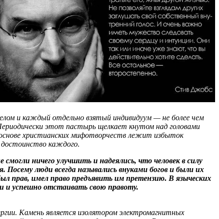
елом и каждый отдельно взятый индивидуум — не более чем
 Периодически этот пастырь щелкает кнутом над головами
 в основе христианских мифотворчеств лежит избыток
я достоинство каждого.
 смогли ничего улучшить и надеялись, что человек в силу
 Посему люди всегда назывались внуками богов и были их
был прав, имел право предъявить им претензию. В языческих
и и успешно отстаивать свою правоту.
ергии. Камень является изолятором электромагнитных