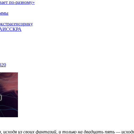
вает по-разному»
аммы
экстрасенсорику
ЕТАИССКРА
020
исходя из своих фантазий, и только на двадцать пять — исходя 