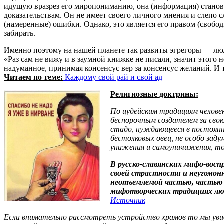
идущую вразрез его миропониманию, она (информация) станови
доказательствам. Он не имеет своего личного мнения и слепо с
(намеренные) ошибки. Однако, это является его правом (свобод
забирать.
Именно поэтому на нашей планете так развиты эгрегоры — люд
«
Раз сам не вижу и в заумной книжке не писали, значит этого 
надуманное, принимая консенсус вер за консенсус желаний. И т
Читаем по теме:
Каждому свой рай и свой ад
Религиозные доктрины:
По иудейским традициям человек
беспорочным создателем за сво
стадо, нуждающееся в постоянн
бестолковых овец, не особо зад
унижения и самоуничижения, то
В русско-славянских мифо-воспр
своей страстности и неугомон
неотъемлемой частью, частью п
мифотворческих традициях люд
Источник
Если внимательно рассмотреть устройство храмов то мы увид