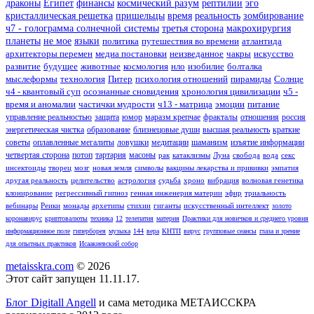
драконы
Египет
финансы
космический разум
рептилии
эго
кристаллическая решетка
пришельцы
время
реальность
зомбирование
ч7 - голограмма солнечной системы
третья сторона
макрохирургия
планеты
не мое
языки
политика
путешествия во времени
атлантида
архитекторы перемен
медиа постановки
неизведанное
чакры
искусство
развитие
будущее
животные
космология
нло
изобилие
болталка
мыслеформы
технология
Питер
психология отношений
пирамиды
Солнце
ч4 - квантовый суп
осознанные сновидения
хронология цивилизации
ч5 -
время и аномалии
частички мудрости
ч13 - матрица
эмоции
питание
управление реальностью
защита
юмор
маразм крепчае
фракталы
отношения
россия
энергетическая чистка
образование
близнецовые души
высшая реальность
краткие
советы
оплавленные мегалиты
ловушки
медитации
шаманизм
изъятие информации
четвертая сторона
потоп
тартария
масоны
рак
катаклизмы
Луна
свобода
вода
секс
инсектоиды
творец
мозг
новая земля
символы
вакцины лекарства и прививки
эмпатия
другая реальность
целительство
астрология
судьба
хроно
вибрация
волновая генетика
клонирование
регрессивный гипноз
генная инженерия материи
эфир
триальность
вебинары
Реики
монады
архетипы
стихии
гиганты
искусственный интеллект
золото
коронавирус
криптовалюты
техника
12
телепатия
материя
Практики для новичков и среднего уровня
информационное поле
гиперборея
музыка
144
вера
КНТП
вирус
групповые сеансы
глаза и зрение
для опытных практиков
Исаакиевский собор
metaisskra.com
© 2026
Этот сайт запущен 11.11.17.
Блог Digitall Angell
и сама методика МЕТАИССКРА