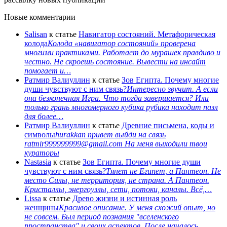
Новые комментарии
Salisan
к статье
Навигатор состояний. Метафорическая
колода
Колода «навигатор состояний» проверена
многими практиками. Работает до мурашек правдиво и
честно. Не скроешь состояние. Вывести на инсайт
помогает и…
Ратмир Валиуллин
к статье
Зов Египта. Почему многие
души чувствуют с ним связь?
Интересно звучит. А если
она безконечная Игра. Что тогда завершается? Или
только грань многомерного кубика рубика находит пазл
для более…
Ратмир Валиуллин
к статье
Древние письмена, коды и
символы
hurakkan привет выйди на связь
ratmir999999999@gmail.com На меня выходили твои
кураторы
Nastasia
к статье
Зов Египта. Почему многие души
чувствуют с ним связь?
Тянет не Египет, а Пантеон. Не
место Силы, не территория, не страна. А Пантеон.
Кристаллы, энергоузлы, сети, потоки, каналы. Всё,…
Lissa
к статье
Древо жизни и истинная роль
женщины
Красивое описание. У меня схожий опыт, но
не совсем. Был период познания "вселенского
пространства" и своих аспектов. После началось