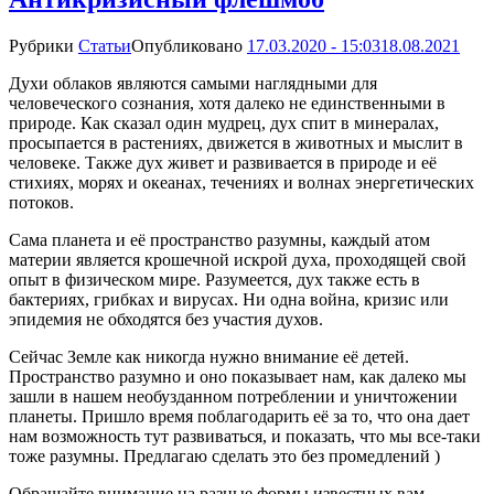
Рубрики
Статьи
Опубликовано
17.03.2020 - 15:03
18.08.2021
Духи облаков являются самыми наглядными для
человеческого сознания, хотя далеко не единственными в
природе. Как сказал один мудрец, дух спит в минералах,
просыпается в растениях, движется в животных и мыслит в
человеке. Также дух живет и развивается в природе и её
стихиях, морях и океанах, течениях и волнах энергетических
потоков.
Сама планета и её пространство разумны, каждый атом
материи является крошечной искрой духа, проходящей свой
опыт в физическом мире. Разумеется, дух также есть в
бактериях, грибках и вирусах. Ни одна война, кризис или
эпидемия не обходятся без участия духов.
Сейчас Земле как никогда нужно внимание её детей.
Пространство разумно и оно показывает нам, как далеко мы
зашли в нашем необузданном потреблении и уничтожении
планеты. Пришло время поблагодарить её за то, что она дает
нам возможность тут развиваться, и показать, что мы все-таки
тоже разумны. Предлагаю сделать это без промедлений )
Обращайте внимание на разные формы известных вам