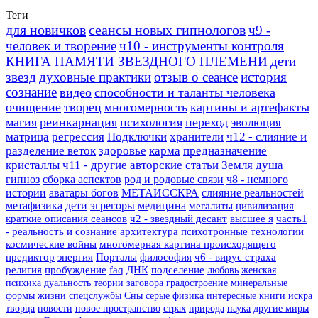
Теги
для новичков
сеансы новых гипнологов
ч9 -
человек и творение
ч10 - инструменты контроля
КНИГА ПАМЯТИ ЗВЕЗДНОГО ПЛЕМЕНИ
дети
звезд
духовные практики
отзыв о сеансе
история
сознание
видео
способности и таланты человека
очищение
творец
многомерность
картины и артефакты
магия
реинкарнация
психология
переход
эволюция
матрица
регрессия
Подключки
хранители
ч12 - слияние и
разделение веток
здоровье
карма
предназначение
кристаллы
ч11 - другие
авторские статьи
Земля
душа
гипноз
сборка аспектов
род и родовые связи
ч8 - немного
истории
аватары богов
МЕТАИССКРА
слияние реальностей
метафизика
дети
эгрегоры
медицина
мегалиты
цивилизация
краткие описания сеансов
ч2 - звездный десант
высшее я
часть1
- реальность и сознание
архитектура
психотронные технологии
космические войны
многомерная картина происходящего
предиктор
энергия
Порталы
философия
ч6 - вирус страха
религия
пробуждение
faq
ДНК
подселение
любовь
женская
психика
дуальность
теории заговора
градостроение
минеральные
формы жизни
спецслужбы
Сны
серые
физика
интересные книги
искра
творца
новости
новое пространство
страх
природа
наука
другие миры