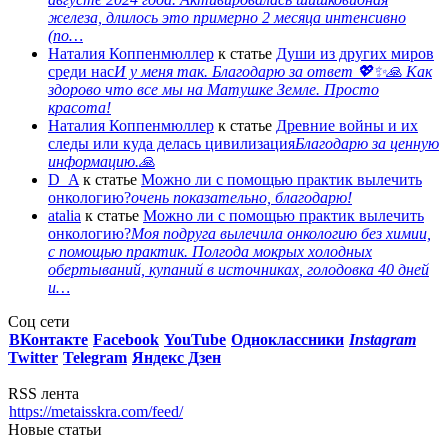
железа, длилось это примерно 2 месяца интенсивно
(по…
Наталия Коппенмюллер
к статье
Души из других миров
среди нас
И у меня так. Благодарю за ответ 💖✨️🙏 Как
здорово что все мы на Матушке Земле. Просто
красота!
Наталия Коппенмюллер
к статье
Древние войны и их
следы или куда делась цивилизация
Благодарю за ценную
информацию.🙏
D_A
к статье
Можно ли с помощью практик вылечить
онкологию?
очень показательно, благодарю!
atalia
к статье
Можно ли с помощью практик вылечить
онкологию?
Моя подруга вылечила онкологию без химии,
с помощью практик. Полгода мокрых холодных
обертываний, купаний в источниках, голодовка 40 дней
и…
Соц сети
ВКонтакте
Facebook
You
Tube
Одноклассники
Instagram
Twitter
Telegram
Яндекс Дзен
RSS лента
https://metaisskra.com/feed/
Новые статьи