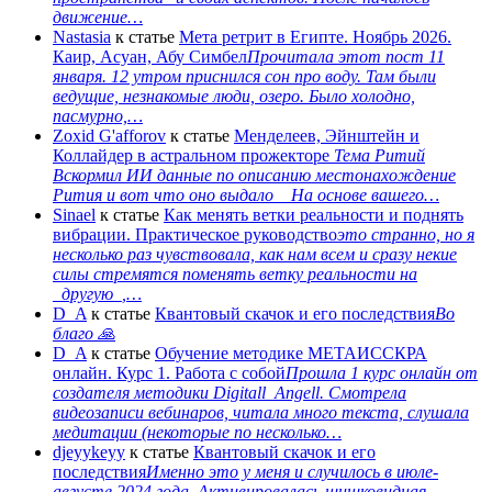
движение…
Nastasia
к статье
Мета ретрит в Египте. Ноябрь 2026.
Каир, Асуан, Абу Симбел
Прочитала этот пост 11
января. 12 утром приснился сон про воду. Там были
ведущие, незнакомые люди, озеро. Было холодно,
пасмурно,…
Zoxid G'afforov
к статье
Менделеев, Эйнштейн и
Коллайдер в астральном прожекторе
Тема Ритий
Вскормил ИИ данные по описанию местонахождение
Рития и вот что оно выдало На основе вашего…
Sinael
к статье
Как менять ветки реальности и поднять
вибрации. Практическое руководство
это странно, но я
несколько раз чувствовала, как нам всем и сразу некие
силы стремятся поменять ветку реальности на
_другую_,…
D_A
к статье
Квантовый скачок и его последствия
Во
благо 🙏
D_A
к статье
Обучение методике МЕТАИССКРА
онлайн. Курс 1. Работа с собой
Прошла 1 курс онлайн от
создателя методики Digitall_Angell. Смотрела
видеозаписи вебинаров, читала много текста, слушала
медитации (некоторые по несколько…
djeyykeyy
к статье
Квантовый скачок и его
последствия
Именно это у меня и случилось в июле-
августе 2024 года. Активировалась шишковидная