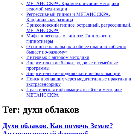
МЕТАИССКРА. Краткое описание методики
ведомой медитации
Регрессивный гипноз и МЕТАИССКРА.
Кардинальная разница
Эриксоновский гипноз, эстрадный, регрессивный,
МЕТАИССКРА
Мифы и легенды о гипнозе. Гипнологи и
гипнотизеры
О гипнозе на пальцах и общее правило «обычно
бывает по-разному»
Интервью с автором методики
Энергетические блоки, родовые и семейные
программы
Энергетические подключки и выброс эмоций
Поиск пропавших через медитативные практики и
экстрасенсорику
Практическая информация о сайте и методике
МЕТАИССКРА
Тег: духи облаков
Духи облаков. Как помочь Земле?
Антикризисный флешмоб