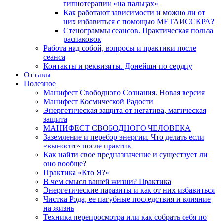
гипнотерапии «на пальцах»
Как работают зависимости и можно ли от
них избавиться с помощью МЕТАИССКРА?
Стенограммы сеансов. Практическая польза
распаковок
Работа над собой, вопросы и практики после
сеанса
Контакты и реквизиты. Донейшн по сердцу
Отзывы
Полезное
Манифест Свободного Сознания. Новая версия
Манифест Космической Радости
Энергетическая защита от негатива, магическая
защита
МАНИФЕСТ СВОБОДНОГО ЧЕЛОВЕКА
Заземление и перебор энергии. Что делать если
«выносит» после практик
Как найти свое предназначение и существует ли
оно вообще?
Практика «Кто Я?»
В чем смысл вашей жизни? Практика
Энергетические паразиты и как от них избавиться
Чистка Рода, ее пагубные последствия и влияние
на жизнь
Техника перепросмотра или как собрать себя по