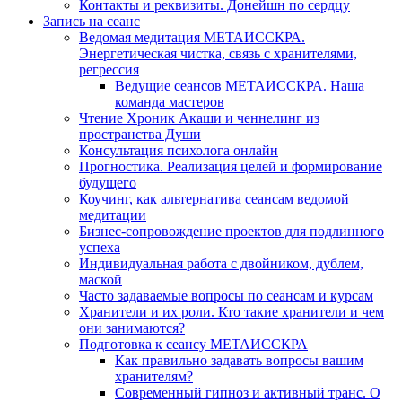
Контакты и реквизиты. Донейшн по сердцу
Запись на сеанс
Ведомая медитация МЕТАИССКРА.
Энергетическая чистка, связь с хранителями,
регрессия
Ведущие сеансов МЕТАИССКРА. Наша
команда мастеров
Чтение Хроник Акаши и ченнелинг из
пространства Души
Консультация психолога онлайн
Прогностика. Реализация целей и формирование
будущего
Коучинг, как альтернатива сеансам ведомой
медитации
Бизнес-сопровождение проектов для подлинного
успеха
Индивидуальная работа с двойником, дублем,
маской
Часто задаваемые вопросы по сеансам и курсам
Хранители и их роли. Кто такие хранители и чем
они занимаются?
Подготовка к сеансу МЕТАИССКРА
Как правильно задавать вопросы вашим
хранителям?
Современный гипноз и активный транс. О