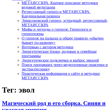
МЕТАИССКРА. Краткое описание методики
ведомой медитации
Регрессивный гипноз и МЕТАИССКРА.
Кардинальная разница
Эриксоновский гипноз, эстрадный, регрессивный,
МЕТАИССКРА
Мифы и легенды о гипнозе. Гипнологи и
гипнотизеры
О гипнозе на пальцах и общее правило «обычно
бывает по-разному»
Интервью с автором методики
Энергетические блоки, родовые и семейные
программы
Энергетические подключки и выброс эмоций
Поиск пропавших через медитативные практики и
экстрасенсорику
Практическая информация о сайте и методике
МЕТАИССКРА
Тег: эвол
Магический род и его сборка. Синяя и
красная энергии