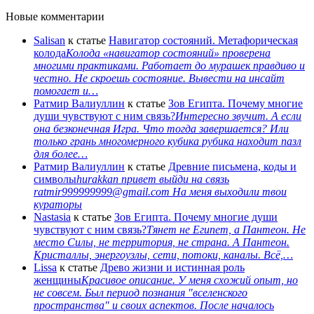
Новые комментарии
Salisan
к статье
Навигатор состояний. Метафорическая
колода
Колода «навигатор состояний» проверена
многими практиками. Работает до мурашек правдиво и
честно. Не скроешь состояние. Вывести на инсайт
помогает и…
Ратмир Валиуллин
к статье
Зов Египта. Почему многие
души чувствуют с ним связь?
Интересно звучит. А если
она безконечная Игра. Что тогда завершается? Или
только грань многомерного кубика рубика находит пазл
для более…
Ратмир Валиуллин
к статье
Древние письмена, коды и
символы
hurakkan привет выйди на связь
ratmir999999999@gmail.com На меня выходили твои
кураторы
Nastasia
к статье
Зов Египта. Почему многие души
чувствуют с ним связь?
Тянет не Египет, а Пантеон. Не
место Силы, не территория, не страна. А Пантеон.
Кристаллы, энергоузлы, сети, потоки, каналы. Всё,…
Lissa
к статье
Древо жизни и истинная роль
женщины
Красивое описание. У меня схожий опыт, но
не совсем. Был период познания "вселенского
пространства" и своих аспектов. После началось