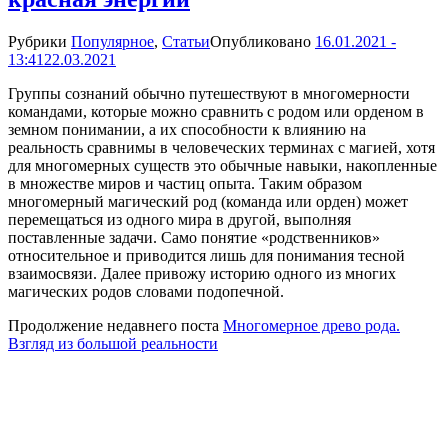
Рубрики
Популярное
,
Статьи
Опубликовано
16.01.2021 -
13:41
22.03.2021
Группы сознаний обычно путешествуют в многомерности
командами, которые можно сравнить с родом или орденом в
земном понимании, а их способности к влиянию на
реальность сравнимы в человеческих терминах с магией, хотя
для многомерных существ это обычные навыки, накопленные
в множестве миров и частиц опыта. Таким образом
многомерный магический род (команда или орден) может
перемещаться из одного мира в другой, выполняя
поставленные задачи. Само понятие «родственников»
относительное и приводится лишь для понимания тесной
взаимосвязи. Далее привожу историю одного из многих
магических родов словами подопечной.
Продолжение недавнего поста
Многомерное древо рода.
Взгляд из большой реальности