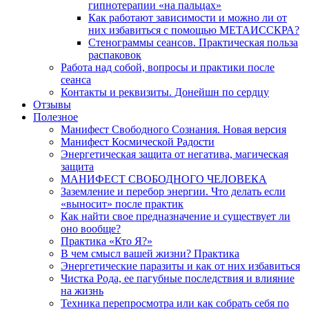
гипнотерапии «на пальцах»
Как работают зависимости и можно ли от
них избавиться с помощью МЕТАИССКРА?
Стенограммы сеансов. Практическая польза
распаковок
Работа над собой, вопросы и практики после
сеанса
Контакты и реквизиты. Донейшн по сердцу
Отзывы
Полезное
Манифест Свободного Сознания. Новая версия
Манифест Космической Радости
Энергетическая защита от негатива, магическая
защита
МАНИФЕСТ СВОБОДНОГО ЧЕЛОВЕКА
Заземление и перебор энергии. Что делать если
«выносит» после практик
Как найти свое предназначение и существует ли
оно вообще?
Практика «Кто Я?»
В чем смысл вашей жизни? Практика
Энергетические паразиты и как от них избавиться
Чистка Рода, ее пагубные последствия и влияние
на жизнь
Техника перепросмотра или как собрать себя по