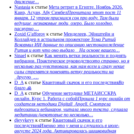
движение…
Nastasia
к статье
Мета ретрит в Египте. Ноябрь 2026.
Каир, Асуан, Абу Симбел
Прочитала этот пост 11
января. 12 утром приснился сон про воду. Там были
ведущие, незнакомые люди, озеро. Было холодно,
пасмурно,…
Zoxid G'afforov
к статье
Менделеев, Эйнштейн и
Коллайдер в астральном прожекторе
Тема Ритий
Вскормил ИИ данные по описанию местонахождение
Рития и вот что оно выдало На основе вашего…
Sinael
к статье
Как менять ветки реальности и поднять
вибрации. Практическое руководство
это странно, но я
несколько раз чувствовала, как нам всем и сразу некие
силы стремятся поменять ветку реальности на
_другую_,…
D_A
к статье
Квантовый скачок и его последствия
Во
благо 🙏
D_A
к статье
Обучение методике МЕТАИССКРА
онлайн. Курс 1. Работа с собой
Прошла 1 курс онлайн от
создателя методики Digitall_Angell. Смотрела
видеозаписи вебинаров, читала много текста, слушала
медитации (некоторые по несколько…
djeyykeyy
к статье
Квантовый скачок и его
последствия
Именно это у меня и случилось в июле-
августе 2024 года. Активировалась шишковидная