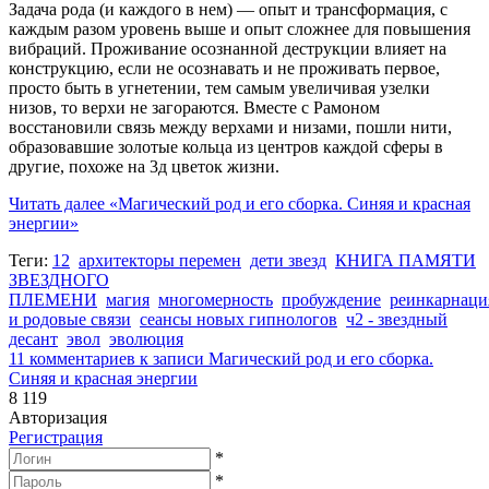
Задача рода (и каждого в нем) — опыт и трансформация, с
каждым разом уровень выше и опыт сложнее для повышения
вибраций. Проживание осознанной деструкции влияет на
конструкцию, если не осознавать и не проживать первое,
просто быть в угнетении, тем самым увеличивая узелки
низов, то верхи не загораются. Вместе с Рамоном
восстановили связь между верхами и низами, пошли нити,
образовавшие золотые кольца из центров каждой сферы в
другие, похоже на 3д цветок жизни.
Читать далее
«Магический род и его сборка. Синяя и красная
энергии»
Теги:
12
архитекторы перемен
дети звезд
КНИГА ПАМЯТИ
ЗВЕЗДНОГО
ПЛЕМЕНИ
магия
многомерность
пробуждение
реинкарнаци
и родовые связи
сеансы новых гипнологов
ч2 - звездный
десант
эвол
эволюция
11 комментариев
к записи Магический род и его сборка.
Синяя и красная энергии
8 119
Авторизация
Регистрация
*
*