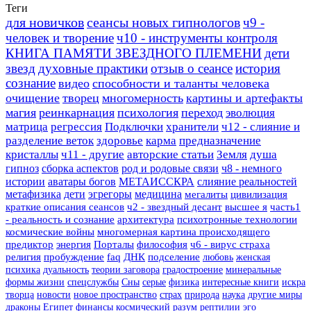
Теги
для новичков
сеансы новых гипнологов
ч9 -
человек и творение
ч10 - инструменты контроля
КНИГА ПАМЯТИ ЗВЕЗДНОГО ПЛЕМЕНИ
дети
звезд
духовные практики
отзыв о сеансе
история
сознание
видео
способности и таланты человека
очищение
творец
многомерность
картины и артефакты
магия
реинкарнация
психология
переход
эволюция
матрица
регрессия
Подключки
хранители
ч12 - слияние и
разделение веток
здоровье
карма
предназначение
кристаллы
ч11 - другие
авторские статьи
Земля
душа
гипноз
сборка аспектов
род и родовые связи
ч8 - немного
истории
аватары богов
МЕТАИССКРА
слияние реальностей
метафизика
дети
эгрегоры
медицина
мегалиты
цивилизация
краткие описания сеансов
ч2 - звездный десант
высшее я
часть1
- реальность и сознание
архитектура
психотронные технологии
космические войны
многомерная картина происходящего
предиктор
энергия
Порталы
философия
ч6 - вирус страха
религия
пробуждение
faq
ДНК
подселение
любовь
женская
психика
дуальность
теории заговора
градостроение
минеральные
формы жизни
спецслужбы
Сны
серые
физика
интересные книги
искра
творца
новости
новое пространство
страх
природа
наука
другие миры
драконы
Египет
финансы
космический разум
рептилии
эго