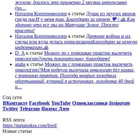
железа, длилось это примерно 2 месяца интенсивно
(по…
Наталия Коппенмюллер
к статье
Души из других миров
среди нас
И у меня так. Благодарю за ответ 💖✨️🙏 Как
здорово что все мы на Матушке Земле. Просто
красота!
Наталия Коппенмюллер
к статье
Древние войны и их
следы или куда делась цивилизация
Благодарю за ценную
информацию.🙏
D_A
к статье
Можно ли с помощью практик вылечить
онкологию?
очень показательно, благодарю!
atalia
к статье
Можно ли с помощью практик вылечить
онкологию?
Моя подруга вылечила онкологию без химии,
с помощью практик. Полгода мокрых холодных
обертываний, купаний в источниках, голодовка 40 дней
и…
Соц сети
ВКонтакте
Facebook
You
Tube
Одноклассники
Instagram
Twitter
Telegram
Яндекс Дзен
RSS лента
https://metaisskra.com/feed/
Новые статьи