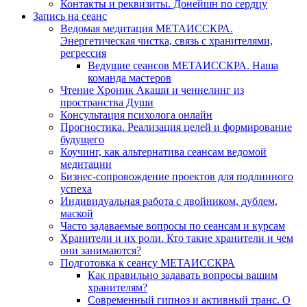
Контакты и реквизиты. Донейшн по сердцу
Запись на сеанс
Ведомая медитация МЕТАИССКРА.
Энергетическая чистка, связь с хранителями,
регрессия
Ведущие сеансов МЕТАИССКРА. Наша
команда мастеров
Чтение Хроник Акаши и ченнелинг из
пространства Души
Консультация психолога онлайн
Прогностика. Реализация целей и формирование
будущего
Коучинг, как альтернатива сеансам ведомой
медитации
Бизнес-сопровождение проектов для подлинного
успеха
Индивидуальная работа с двойником, дублем,
маской
Часто задаваемые вопросы по сеансам и курсам
Хранители и их роли. Кто такие хранители и чем
они занимаются?
Подготовка к сеансу МЕТАИССКРА
Как правильно задавать вопросы вашим
хранителям?
Современный гипноз и активный транс. О