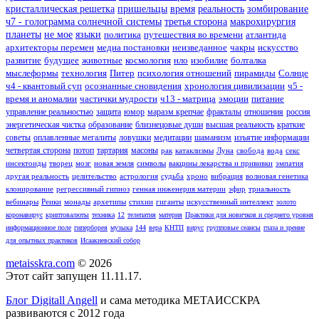
кристаллическая решетка
пришельцы
время
реальность
зомбирование
ч7 - голограмма солнечной системы
третья сторона
макрохирургия
планеты
не мое
языки
политика
путешествия во времени
атлантида
архитекторы перемен
медиа постановки
неизведанное
чакры
искусство
развитие
будущее
животные
космология
нло
изобилие
болталка
мыслеформы
технология
Питер
психология отношений
пирамиды
Солнце
ч4 - квантовый суп
осознанные сновидения
хронология цивилизации
ч5 -
время и аномалии
частички мудрости
ч13 - матрица
эмоции
питание
управление реальностью
защита
юмор
маразм крепчае
фракталы
отношения
россия
энергетическая чистка
образование
близнецовые души
высшая реальность
краткие
советы
оплавленные мегалиты
ловушки
медитации
шаманизм
изъятие информации
четвертая сторона
потоп
тартария
масоны
рак
катаклизмы
Луна
свобода
вода
секс
инсектоиды
творец
мозг
новая земля
символы
вакцины лекарства и прививки
эмпатия
другая реальность
целительство
астрология
судьба
хроно
вибрация
волновая генетика
клонирование
регрессивный гипноз
генная инженерия материи
эфир
триальность
вебинары
Реики
монады
архетипы
стихии
гиганты
искусственный интеллект
золото
коронавирус
криптовалюты
техника
12
телепатия
материя
Практики для новичков и среднего уровня
информационное поле
гиперборея
музыка
144
вера
КНТП
вирус
групповые сеансы
глаза и зрение
для опытных практиков
Исаакиевский собор
metaisskra.com
© 2026
Этот сайт запущен 11.11.17.
Блог Digitall Angell
и сама методика МЕТАИССКРА
развиваются с 2012 года