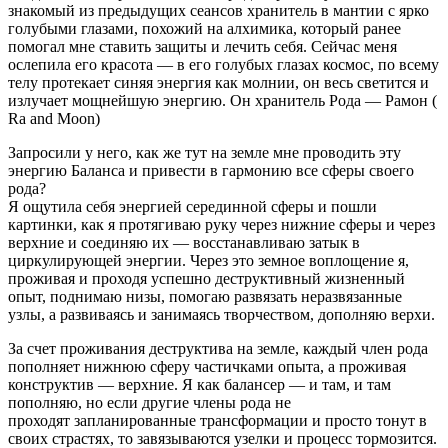
знакомый из предыдущих сеансов хранитель в мантии с ярко
голубыми глазами, похожий на алхимика, который ранее
помогал мне ставить защиты и лечить себя. Сейчас меня
ослепила его красота — в его голубых глазах космос, по всему
телу протекает синяя энергия как молнии, он весь светится и
излучает мощнейшую энергию. Он хранитель Рода — Рамон (
Ra and Moon)
Запросили у него, как же тут на земле мне проводить эту
энергию Баланса и привести в гармонию все сферы своего
рода?
Я ощутила себя энергией серединной сферы и пошли
картинки, как я протягиваю руку через нижние сферы и через
верхние и соединяю их — восстанавливаю затык в
циркулирующей энергии. Через это земное воплощение я,
проживая и проходя успешно деструктивный жизненный
опыт, поднимаю низы, помогаю развязать неразвязанные
узлы, а развиваясь и занимаясь творчеством, дополняю верхи.
За счет проживания деструктива на земле, каждый член рода
пополняет нижнюю сферу частичками опыта, а проживая
конструктив — верхние. Я как балансер — и там, и там
пополняю, но если другие члены рода не
проходят запланированные трансформации и просто тонут в
своих страстях, то завязываются узелки и процесс тормозится.