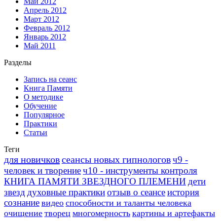
Май 2012
Апрель 2012
Март 2012
Февраль 2012
Январь 2012
Май 2011
Разделы
Запись на сеанс
Книга Памяти
О методике
Обучение
Популярное
Практики
Статьи
Теги
для новичков
сеансы новых гипнологов
ч9 -
человек и творение
ч10 - инструменты контроля
КНИГА ПАМЯТИ ЗВЕЗДНОГО ПЛЕМЕНИ
дети
звезд
духовные практики
отзыв о сеансе
история
сознание
видео
способности и таланты человека
очищение
творец
многомерность
картины и артефакты