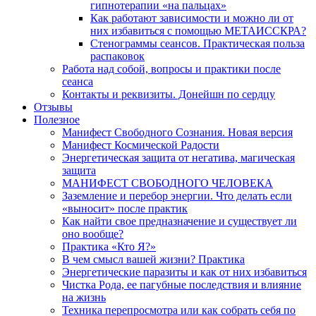
гипнотерапии «на пальцах»
Как работают зависимости и можно ли от
них избавиться с помощью МЕТАИССКРА?
Стенограммы сеансов. Практическая польза
распаковок
Работа над собой, вопросы и практики после
сеанса
Контакты и реквизиты. Донейшн по сердцу
Отзывы
Полезное
Манифест Свободного Сознания. Новая версия
Манифест Космической Радости
Энергетическая защита от негатива, магическая
защита
МАНИФЕСТ СВОБОДНОГО ЧЕЛОВЕКА
Заземление и перебор энергии. Что делать если
«выносит» после практик
Как найти свое предназначение и существует ли
оно вообще?
Практика «Кто Я?»
В чем смысл вашей жизни? Практика
Энергетические паразиты и как от них избавиться
Чистка Рода, ее пагубные последствия и влияние
на жизнь
Техника перепросмотра или как собрать себя по