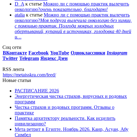
D_A
к статье
Можно ли с помощью практик вылечить
онкологию?
очень показательно, благодарю!
atalia
к статье
Можно ли с помощью практик вылечить
онкологию?
Моя подруга вылечила онкологию без химии,
с помощью практик. Полгода мокрых холодных
обертываний, купаний в источниках, голодовка 40 дней
и…
Соц сети
ВКонтакте
Facebook
You
Tube
Одноклассники
Instagram
Twitter
Telegram
Яндекс Дзен
RSS лента
https://metaisskra.com/feed/
Новые статьи
РАСПИСАНИЕ 2026
Энергетическая чистка страхов, вирусных и родовых
программ
Чистка страхов и родовых программ. Отзывы о
практике
Памятка архитектору реальности. Как исцелить
цивилизацию?
Мета ретрит в Египте. Ноябрь 2026. Каир, Асуан, Абу
Симбел