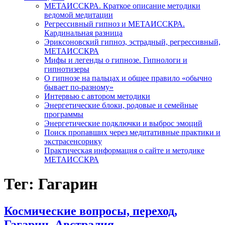
МЕТАИССКРА. Краткое описание методики
ведомой медитации
Регрессивный гипноз и МЕТАИССКРА.
Кардинальная разница
Эриксоновский гипноз, эстрадный, регрессивный,
МЕТАИССКРА
Мифы и легенды о гипнозе. Гипнологи и
гипнотизеры
О гипнозе на пальцах и общее правило «обычно
бывает по-разному»
Интервью с автором методики
Энергетические блоки, родовые и семейные
программы
Энергетические подключки и выброс эмоций
Поиск пропавших через медитативные практики и
экстрасенсорику
Практическая информация о сайте и методике
МЕТАИССКРА
Тег: Гагарин
Космические вопросы, переход,
Гагарин, Австралия.