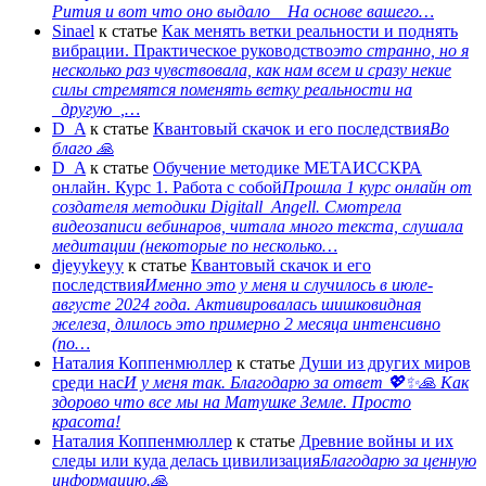
Рития и вот что оно выдало На основе вашего…
Sinael
к статье
Как менять ветки реальности и поднять
вибрации. Практическое руководство
это странно, но я
несколько раз чувствовала, как нам всем и сразу некие
силы стремятся поменять ветку реальности на
_другую_,…
D_A
к статье
Квантовый скачок и его последствия
Во
благо 🙏
D_A
к статье
Обучение методике МЕТАИССКРА
онлайн. Курс 1. Работа с собой
Прошла 1 курс онлайн от
создателя методики Digitall_Angell. Смотрела
видеозаписи вебинаров, читала много текста, слушала
медитации (некоторые по несколько…
djeyykeyy
к статье
Квантовый скачок и его
последствия
Именно это у меня и случилось в июле-
августе 2024 года. Активировалась шишковидная
железа, длилось это примерно 2 месяца интенсивно
(по…
Наталия Коппенмюллер
к статье
Души из других миров
среди нас
И у меня так. Благодарю за ответ 💖✨️🙏 Как
здорово что все мы на Матушке Земле. Просто
красота!
Наталия Коппенмюллер
к статье
Древние войны и их
следы или куда делась цивилизация
Благодарю за ценную
информацию.🙏