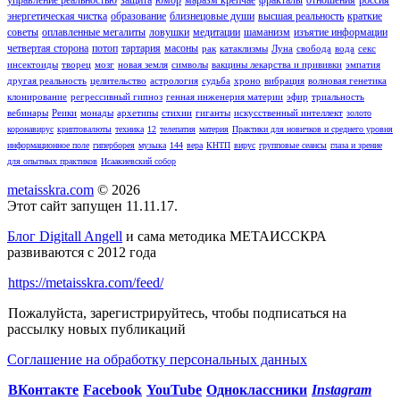
энергетическая чистка
образование
близнецовые души
высшая реальность
краткие
советы
оплавленные мегалиты
ловушки
медитации
шаманизм
изъятие информации
четвертая сторона
потоп
тартария
масоны
рак
катаклизмы
Луна
свобода
вода
секс
инсектоиды
творец
мозг
новая земля
символы
вакцины лекарства и прививки
эмпатия
другая реальность
целительство
астрология
судьба
хроно
вибрация
волновая генетика
клонирование
регрессивный гипноз
генная инженерия материи
эфир
триальность
вебинары
Реики
монады
архетипы
стихии
гиганты
искусственный интеллект
золото
коронавирус
криптовалюты
техника
12
телепатия
материя
Практики для новичков и среднего уровня
информационное поле
гиперборея
музыка
144
вера
КНТП
вирус
групповые сеансы
глаза и зрение
для опытных практиков
Исаакиевский собор
metaisskra.com
© 2026
Этот сайт запущен 11.11.17.
Блог Digitall Angell
и сама методика МЕТАИССКРА
развиваются с 2012 года
https://metaisskra.com/feed/
Пожалуйста, зарегистрируйтесь, чтобы подписаться на
рассылку новых публикаций
Соглашение на обработку персональных данных
ВКонтакте
Facebook
You
Tube
Одноклассники
Instagram