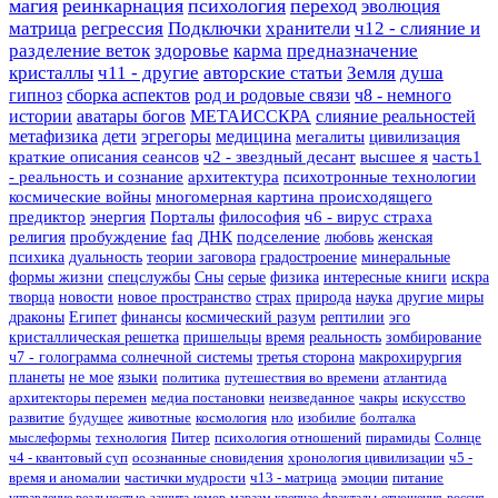
магия
реинкарнация
психология
переход
эволюция
матрица
регрессия
Подключки
хранители
ч12 - слияние и
разделение веток
здоровье
карма
предназначение
кристаллы
ч11 - другие
авторские статьи
Земля
душа
гипноз
сборка аспектов
род и родовые связи
ч8 - немного
истории
аватары богов
МЕТАИССКРА
слияние реальностей
метафизика
дети
эгрегоры
медицина
мегалиты
цивилизация
краткие описания сеансов
ч2 - звездный десант
высшее я
часть1
- реальность и сознание
архитектура
психотронные технологии
космические войны
многомерная картина происходящего
предиктор
энергия
Порталы
философия
ч6 - вирус страха
религия
пробуждение
faq
ДНК
подселение
любовь
женская
психика
дуальность
теории заговора
градостроение
минеральные
формы жизни
спецслужбы
Сны
серые
физика
интересные книги
искра
творца
новости
новое пространство
страх
природа
наука
другие миры
драконы
Египет
финансы
космический разум
рептилии
эго
кристаллическая решетка
пришельцы
время
реальность
зомбирование
ч7 - голограмма солнечной системы
третья сторона
макрохирургия
планеты
не мое
языки
политика
путешествия во времени
атлантида
архитекторы перемен
медиа постановки
неизведанное
чакры
искусство
развитие
будущее
животные
космология
нло
изобилие
болталка
мыслеформы
технология
Питер
психология отношений
пирамиды
Солнце
ч4 - квантовый суп
осознанные сновидения
хронология цивилизации
ч5 -
время и аномалии
частички мудрости
ч13 - матрица
эмоции
питание
управление реальностью
защита
юмор
маразм крепчае
фракталы
отношения
россия