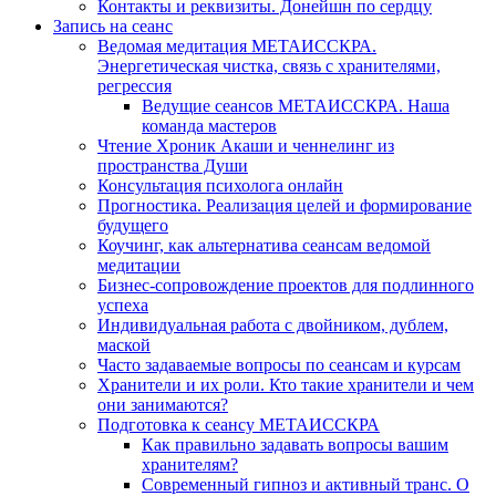
Контакты и реквизиты. Донейшн по сердцу
Запись на сеанс
Ведомая медитация МЕТАИССКРА.
Энергетическая чистка, связь с хранителями,
регрессия
Ведущие сеансов МЕТАИССКРА. Наша
команда мастеров
Чтение Хроник Акаши и ченнелинг из
пространства Души
Консультация психолога онлайн
Прогностика. Реализация целей и формирование
будущего
Коучинг, как альтернатива сеансам ведомой
медитации
Бизнес-сопровождение проектов для подлинного
успеха
Индивидуальная работа с двойником, дублем,
маской
Часто задаваемые вопросы по сеансам и курсам
Хранители и их роли. Кто такие хранители и чем
они занимаются?
Подготовка к сеансу МЕТАИССКРА
Как правильно задавать вопросы вашим
хранителям?
Современный гипноз и активный транс. О