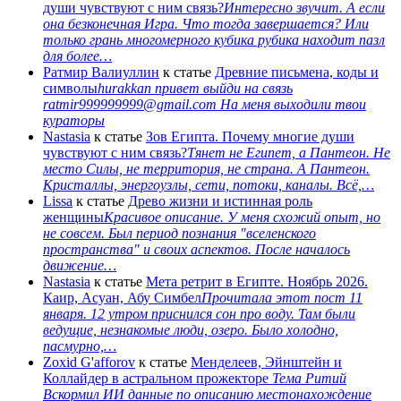
души чувствуют с ним связь?
Интересно звучит. А если
она безконечная Игра. Что тогда завершается? Или
только грань многомерного кубика рубика находит пазл
для более…
Ратмир Валиуллин
к статье
Древние письмена, коды и
символы
hurakkan привет выйди на связь
ratmir999999999@gmail.com На меня выходили твои
кураторы
Nastasia
к статье
Зов Египта. Почему многие души
чувствуют с ним связь?
Тянет не Египет, а Пантеон. Не
место Силы, не территория, не страна. А Пантеон.
Кристаллы, энергоузлы, сети, потоки, каналы. Всё,…
Lissa
к статье
Древо жизни и истинная роль
женщины
Красивое описание. У меня схожий опыт, но
не совсем. Был период познания "вселенского
пространства" и своих аспектов. После началось
движение…
Nastasia
к статье
Мета ретрит в Египте. Ноябрь 2026.
Каир, Асуан, Абу Симбел
Прочитала этот пост 11
января. 12 утром приснился сон про воду. Там были
ведущие, незнакомые люди, озеро. Было холодно,
пасмурно,…
Zoxid G'afforov
к статье
Менделеев, Эйнштейн и
Коллайдер в астральном прожекторе
Тема Ритий
Вскормил ИИ данные по описанию местонахождение