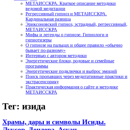
МЕТАИССКРА. Краткое описание методики
ведомой медитации
Регрессивный гипноз и МЕТАИССКРА.
Кардинальная разница
Эриксоновский гипноз, эстрадный, регрессивный,
МЕТАИССКРА
Мифы и легенды о гипнозе. Гипнологи и
гипнотизеры
О гипнозе на пальцах и общее правило «обычно
бывает по-разному»
Интервью с автором методики
Энергетические блоки, родовые и семейные
программы
Энергетические подключки и выброс эмоций
Поиск пропавших через медитативные практики и
экстрасенсорику
Практическая информация о сайте и методике
МЕТАИССКРА
Тег: изида
Храмы, дары и символы Исиды.
Луксор, Дендера, Асуан