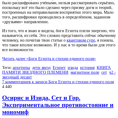
было расшифровано учёными, нельзя рассматривать серьёзно,
поскольку всё это было сделано через призму догм и теорий,
построенных на неправильном восприятии этого мира. Мало
того, расшифровки проводились в определённом, заданном
«друзьями» направлении.
Из того, что я знаю и видела, боги Египта плели энергию, что
называется, из себя. Это сложно представить сейчас обычному
человеку, но почитав твои статьи о
квантовом супе
, я поняла,
что такое вполне возможно. И у нас в то время были для этого
все возможности.
Читать далее
«Боги Египта и стихии единого поля»
Теги:
архетипы
дети звезд
Египет
изида
история
КНИГА
ПАМЯТИ ЗВЕЗДНОГО ПЛЕМЕНИ
магнитное поле
сет
ч2 -
звездный десант
7 комментариев
к записи Боги Египта и стихии единого поля
4 440
Осирис и Изида, Сет и Гор.
Экспериментальное противостояние и
мономиф