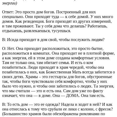
энергии)
Ответ: Это просто дом богов. Построенный для них
специально. Они приходят туда — к себе домой. У них много
домов. Как резиденция. Боги приходят из других измерений,
и там проживают. Ты у себя дома что делаешь? Работаешь,
отдыхаешь, развлекаешься, тусуешься.
В: Исида приходит в дом свой, чтобы послужить людям?
О: Нет. Она приходит расположиться, это просто бытие,
расположиться в комнатах. Она приходит не в плотной форме,
а как энергия, ей в этом доме созданы комфортные условия.
Там не только она, там обитает семья. И есть о ком
позаботиться. Люди приходят в храм чередой, чтобы она
позаботилась о них, как Божественная Мать всегда заботится о
своих детях. Храмы – это гестхаусы для богов, обустроенные
так, чтобы боги чувствовали себя комфортно, чтобы у них
было что нужно, и чтобы они заботились о людях. Та энергия,
что мы считали — это и есть она. Сам дом уже по факту
означает, что она — в доме. Она — ДОМА. Она там есть.
В: То есть дом — это ее одежда? Надела и ходит в ней? И как
она отнеслась к тому что срубали ее лики с колонн, с фресок?
(Большинство храмов были обезображены римлянами по