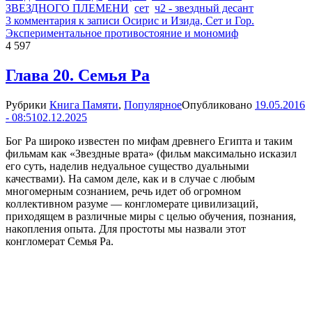
ЗВЕЗДНОГО ПЛЕМЕНИ
сет
ч2 - звездный десант
3 комментария
к записи Осирис и Изида, Сет и Гор.
Экспериментальное противостояние и мономиф
4 597
Глава 20. Семья Ра
Рубрики
Книга Памяти
,
Популярное
Опубликовано
19.05.2016
- 08:51
02.12.2025
Бог Ра широко известен по мифам древнего Египта и таким
фильмам как «Звездные врата» (фильм максимально исказил
его суть, наделив недуальное существо дуальными
качествами). На самом деле, как и в случае с любым
многомерным сознанием, речь идет об огромном
коллективном разуме — конгломерате цивилизаций,
приходящем в различные миры с целью обучения, познания,
накопления опыта. Для простоты мы назвали этот
конгломерат Семья Ра.