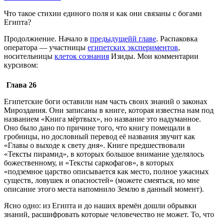
Что такое стихии единого поля и как они связаны с богами
Египта?
Продолжнение. Начало в
предыдущейй главе
. Распаковка
оператора — участницы
египетских экспериментов
,
носительницы
клеток сознания
Изиды. Мои комментарии
курсивом:
Глава 26
Египетские боги оставили нам часть своих знаний о законах
Мироздания. Они записаны в книге, которая известна нам под
названием «Книга мёртвых», но название это надуманное.
Оно было дано по причине того, что книгу помещали в
гробницы, но дословный перевод её названия звучит как
«Главы о выходе к свету дня». Книге предшествовали
«Тексты пирамид», в которых большое внимание уделялось
божественному, и «Тексты саркофагов», в которых
«подземное царство описывается как место, полное ужасных
существ, ловушек и опасностей» (можете смеяться, но мне
описание этого места напомнило Землю в данный момент).
Ясно одно: из Египта и до наших времён дошли обрывки
знаний, расшифровать которые человечество не может. То, что