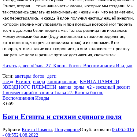
холод, какой-то расчёт. Первая
—
это мы, такие, какими прибыли в
Египет, вторая
—
тоже наша часть: клоны, которых мы создали. Мы
так старались сделать их максимально «живыми», что не заметили,
как перестарались, и каждый клон получил частицу нашей энергии,
которой вполне мог управлять и при помощи которой мог творить
то, что должны были творить мы. Только разница так и осталась
между живыми богами (буду использовать такое определение,
хотя понятно, что речь о цивилизаторах) и их клонами. Я не
говорю, что мы такие вот «хорошие», а они «плохие»
—
просто у
нас разные цели и разные пути их достижения, скажем так.
Читать далее
«Глава 27. Клоны богов. Воспоминания Изиды»
Теги:
аватары богов
дети
звезд
Египет
изида
клонирование
КНИГА ПАМЯТИ
ЗВЕЗДНОГО ПЛЕМЕНИ
магия
орлы
ч2 - звездный десант
1 комментарий
к записи Глава 27. Клоны богов.
Воспоминания Изиды
3 669
Боги Египта и стихии единого поля
Рубрики
Книга Памяти
,
Популярное
Опубликовано
06.06.2016
- 08:55
24.08.2022