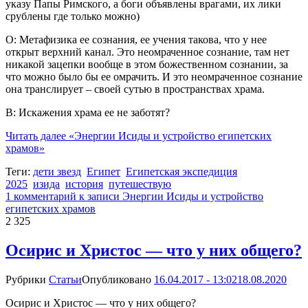
указу Папы Римского, а боги объявлены врагами, их лики
срублены где только можно)
О: Метафизика ее сознания, ее учения такова, что у нее
открыт верхний канал. Это неомраченное сознание, там нет
никакой зацепки вообще в этом божественном сознании, за
что можно было бы ее омрачить. И это неомраченное сознание
она транслирует – своей сутью в пространствах храма.
В: Искажения храма ее не заботят?
Читать далее
«Энергии Исиды и устройство египетских
храмов»
Теги:
дети звезд
Египет
Египетская экспедиция
2025
изида
история
путешествую
1 комментарий
к записи Энергии Исиды и устройство
египетских храмов
2 325
Осирис и Христос — что у них общего?
Рубрики
Статьи
Опубликовано
16.04.2017 - 13:02
18.08.2020
Осирис и Христос — что у них общего?