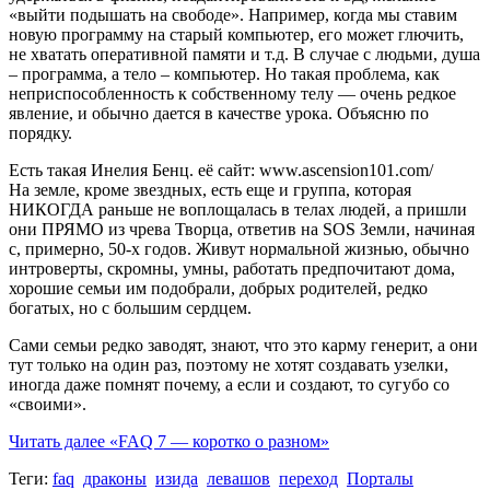
«выйти подышать на свободе». Например, когда мы ставим
новую программу на старый компьютер, его может глючить,
не хватать оперативной памяти и т.д. В случае с людьми, душа
– программа, а тело – компьютер. Но такая проблема, как
неприспособленность к собственному телу — очень редкое
явление, и обычно дается в качестве урока. Объясню по
порядку.
Есть такая Инелия Бенц. её сайт: www.ascension101.com/
На земле, кроме звездных, есть еще и группа, которая
НИКОГДА раньше не воплощалась в телах людей, а пришли
они ПРЯМО из чрева Творца, ответив на SOS Земли, начиная
с, примерно, 50-х годов. Живут нормальной жизнью, обычно
интроверты, скромны, умны, работать предпочитают дома,
хорошие семьи им подобрали, добрых родителей, редко
богатых, но с большим сердцем.
Сами семьи редко заводят, знают, что это карму генерит, а они
тут только на один раз, поэтому не хотят создавать узелки,
иногда даже помнят почему, а если и создают, то сугубо со
«своими».
Читать далее
«FAQ 7 — коротко о разном»
Теги:
faq
драконы
изида
левашов
переход
Порталы