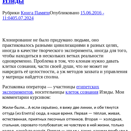
Изиды
Рубрики
Книга Памяти
Опубликовано
15.06.2016 -
11:04
05.07.2024
Клонирование не было придумано людьми, оно
практиковалось разными цивилизациями в разных целях,
иногда в качестве творческого эксперимента, иногда для того,
чтобы находиться в нескольких ветках реальности
одновременно. Проблема в том, что клонам нужно давать
клетки сознания, части своей души, что не может не
навредить её целостности, а уж методов захвата и управления
у матрицы найдется сполна.
Распаковка оператора — участницы
египетских
экспериментов
, носительницы
клеток сознания
Изиды. Мои
комментарии курсивом:
Жили-были… А если серьёзно, я вижу две линии, и обе тянутся
оттуда (из Египта) сюда, в наше время. Первая
—
тёплая, живая,
естественная, приятных песочных оттенков. Вторая
—
холодная,
стальная, серовато-голубоватая; не чувствую в ней жизни, только