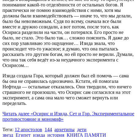
понимание какой-то отделённости от остальных богов. Я
практически не помню взаимодействия с ними, хотя мы
должны были взаимодействовать — иначе то, что мы делали,
было бы невозможным. Судя по всему, сначала все были
вместе и дружно созидали, а вот потом, после того, как
Осириса разделили на части, он потерялся. Его просто не
было, не стало. Это было так… сложно пояснить. Я даже до
сих пор улавливаю это ощущение… Изида знала, что
происходит что-то ужасное; я думаю, что она пыталась
рассказать это другим богам, но ей просто не верили. Думали,
что она так себя ведёт из-за неудачного эксперимента с
Осирисом…
Изида создала Гора, который должен был ей помочь — сама
бы она не справилась однозначно. Кстати, ей помогала
Нефтида — остальные отказались. Они твердили, что ничего
страшного не произошло, что Осирис сам согласился на этот
эксперимент, а сама она мало чего сможет вернуть или
переделать.
Читать далее
«Осирис и Изида, Сет и Гор. Экспериментальное
противостояние и мономиф»
Теги:
12 апостолов
144
архетипы
дети
звезд
Египет
изида
история
КНИГА ПАМЯТИ