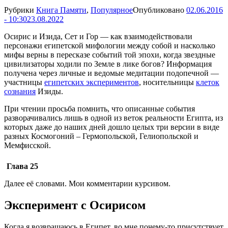
Рубрики
Книга Памяти
,
Популярное
Опубликовано
02.06.2016
- 10:30
23.08.2022
Осирис и Изида, Сет и Гор — как взаимодействовали
персонажи египетской мифологии между собой и насколько
мифы верны в пересказе событий той эпохи, когда звездные
цивилизаторы ходили по Земле в лике богов? Информация
получена через личные и ведомые медитации подопечной —
участницы
египетских экспериментов
, носительницы
клеток
сознания
Изиды.
При чтении просьба помнить, что описанные события
разворачивались лишь в одной из веток реальности Египта, из
которых даже до наших дней дошло целых три версии в виде
разных Космогоний – Гермопольской, Гелиопольской и
Мемфисской.
Глава 25
Далее её словами. Мои комментарии курсивом.
Эксперимент с Осирисом
Когда я возвращаюсь в Египет, во мне почему-то присутствует