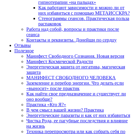
гипнотерапии «на пальцах»
Как работают зависимости и можно ли от
них избавиться с помощью МЕТАИССКРА?
Стенограммы сеансов. Практическая польза
распаковок
Работа над собой, вопросы и практики после
сеанса
Контакты и реквизиты. Донейшн по сердцу
Отзывы
Полезное
Манифест Свободного Сознания. Новая версия
Манифест Космической Радости
Энергетическая защита от негатива, магическая
защита
МАНИФЕСТ СВОБОДНОГО ЧЕЛОВЕКА
Заземление и перебор энергии. Что делать если
«выносит» после практик
Как найти свое предназначение и существует ли
оно вообще?
Практика «Кто Я?»
В чем смысл вашей жизни? Практика
Энергетические паразиты и как от них избавиться
Чистка Рода, ее пагубные последствия и влияние
на жизнь
Техника перепросмотра или как собрать себя по