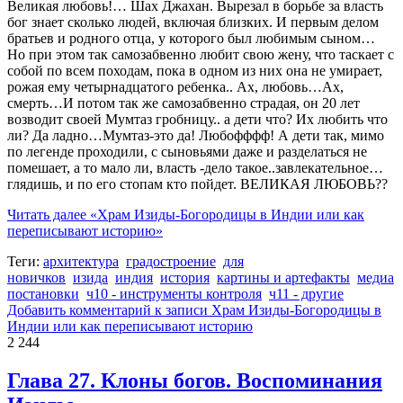
Великая любовь!… Шах Джахан. Вырезал в борьбе за власть
бог знает сколько людей, включая близких. И первым делом
братьев и родного отца, у которого был любимым сыном…
Но при этом так самозабвенно любит свою жену, что таскает с
собой по всем походам, пока в одном из них она не умирает,
рожая ему четырнадцатого ребенка.. Ах, любовь…Ах,
смерть…И потом так же самозабвенно страдая, он 20 лет
возводит своей Мумтаз гробницу.. а дети что? Их любить что
ли? Да ладно…Мумтаз-это да! Любофффф! А дети так, мимо
по легенде проходили, с сыновьями даже и разделаться не
помешает, а то мало ли, власть -дело такое..завлекательное…
глядишь, и по его стопам кто пойдет. ВЕЛИКАЯ ЛЮБОВЬ??
Читать далее
«Храм Изиды-Богородицы в Индии или как
переписывают историю»
Теги:
архитектура
градостроение
для
новичков
изида
индия
история
картины и артефакты
медиа
постановки
ч10 - инструменты контроля
ч11 - другие
Добавить комментарий
к записи Храм Изиды-Богородицы в
Индии или как переписывают историю
2 244
Глава 27. Клоны богов. Воспоминания