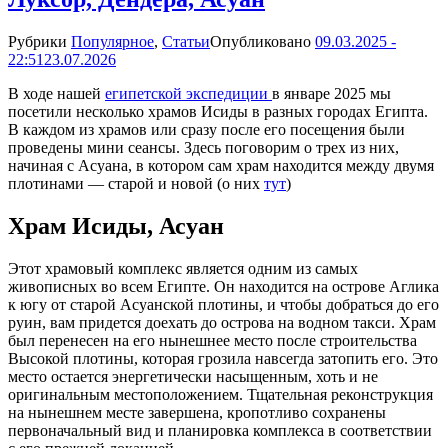
Рубрики
Популярное
,
Статьи
Опубликовано
09.03.2025 -
22:51
23.07.2026
В ходе нашей
египетской экспедиции
в январе 2025 мы
посетили несколько храмов Исиды в разных городах Египта.
В каждом из храмов или сразу после его посещения были
проведены мини сеансы. Здесь поговорим о трех из них,
начиная с Асуана, в котором сам храм находится между двумя
плотинами — старой и новой (о них
тут
)
Храм Исиды, Асуан
Этот храмовый комплекс является одним из самых
живописных во всем Египте. Он находится на острове Аглика
к югу от старой Асуанской плотины, и чтобы добраться до его
руин, вам придется доехать до острова на водном такси. Храм
был перенесен на его нынешнее место после строительства
Высокой плотины, которая грозила навсегда затопить его. Это
место остается энергетически насыщенным, хоть и не
оригинальным местоположением. Тщательная реконструкция
на нынешнем месте завершена, кропотливо сохранены
первоначальный вид и планировка комплекса в соответствии