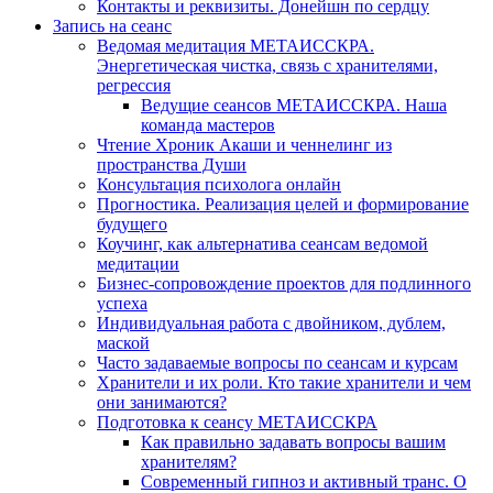
Контакты и реквизиты. Донейшн по сердцу
Запись на сеанс
Ведомая медитация МЕТАИССКРА.
Энергетическая чистка, связь с хранителями,
регрессия
Ведущие сеансов МЕТАИССКРА. Наша
команда мастеров
Чтение Хроник Акаши и ченнелинг из
пространства Души
Консультация психолога онлайн
Прогностика. Реализация целей и формирование
будущего
Коучинг, как альтернатива сеансам ведомой
медитации
Бизнес-сопровождение проектов для подлинного
успеха
Индивидуальная работа с двойником, дублем,
маской
Часто задаваемые вопросы по сеансам и курсам
Хранители и их роли. Кто такие хранители и чем
они занимаются?
Подготовка к сеансу МЕТАИССКРА
Как правильно задавать вопросы вашим
хранителям?
Современный гипноз и активный транс. О