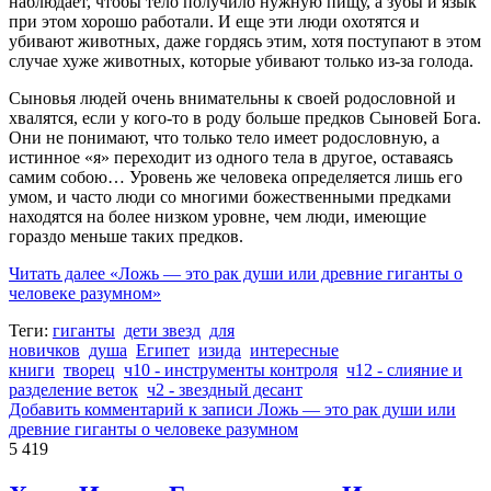
наблюдает, чтобы тело получило нужную пищу, а зубы и язык
при этом хорошо работали. И еще эти люди охотятся и
убивают животных, даже гордясь этим, хотя поступают в этом
случае хуже животных, которые убивают только из-за голода.
Сыновья людей очень внимательны к своей родословной и
хвалятся, если у кого-то в роду больше предков Сыновей Бога.
Они не понимают, что только тело имеет родословную, а
истинное «я» переходит из одного тела в другое, оставаясь
самим собою… Уровень же человека определяется лишь его
умом, и часто люди со многими божественными предками
находятся на более низком уровне, чем люди, имеющие
гораздо меньше таких предков.
Читать далее
«Ложь — это рак души или древние гиганты о
человеке разумном»
Теги:
гиганты
дети звезд
для
новичков
душа
Египет
изида
интересные
книги
творец
ч10 - инструменты контроля
ч12 - слияние и
разделение веток
ч2 - звездный десант
Добавить комментарий
к записи Ложь — это рак души или
древние гиганты о человеке разумном
5 419