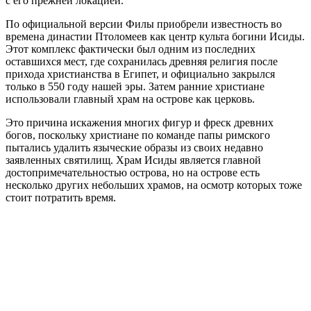
с его прежней локацией.
По официальной версии Филы приобрели известность во
времена династии Птоломеев как центр культа богини Исиды.
Этот комплекс фактически был одним из последних
оставшихся мест, где сохранилась древняя религия после
прихода христианства в Египет, и официально закрылся
только в 550 году нашей эры. Затем ранние христиане
использовали главный храм на острове как церковь.
Это причина искажения многих фигур и фреск древних
богов, поскольку христиане по команде папы римского
пытались удалить языческие образы из своих недавно
заявленных святилищ. Храм Исиды является главной
достопримечательностью острова, но на острове есть
несколько других небольших храмов, на осмотр которых тоже
стоит потратить время.