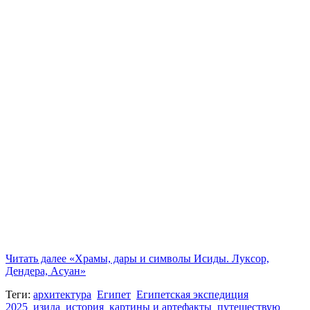
Читать далее
«Храмы, дары и символы Исиды. Луксор,
Дендера, Асуан»
Теги:
архитектура
Египет
Египетская экспедиция
2025
изида
история
картины и артефакты
путешествую