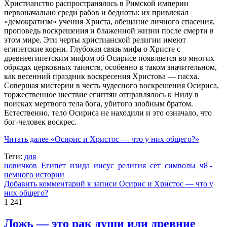
Христианство распространялось в Римской империи
первоначально среди рабов и бедноты: их привлекал
«демократизм» учения Христа, обещание личного спасения,
проповедь воскрешения и блаженной жизни после смерти в
этом мире. Эти черты христианской религии имеют
египетские корни. Глубокая связь мифа о Христе с
древнеегипетским мифом об Осирисе появляется во многих
обрядах церковных таинств, особенно в таком значительном,
как весенний праздник воскресения Христова — пасха.
Совершая мистерии в честь чудесного воскрешения Осириса,
торжественное шествие египтян отправлялось к Нилу в
поисках мертвого тела бога, убитого злобным братом.
Естественно, тело Осириса не находили и это означало, что
бог-человек воскрес.
Читать далее
«Осирис и Христос — что у них общего?»
Теги:
для
новичков
Египет
изида
иисус
религия
сет
символы
ч8 -
немного истории
Добавить комментарий
к записи Осирис и Христос — что у
них общего?
1 241
Ложь — это рак души или древние