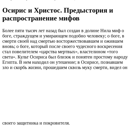
Осирис и Христос. Предыстория и
распространение мифов
Более пяти тысяч лет назад был создан в долине Нила миф о
боге, страждущем и умирающем подобно человеку; о боге, в
смерти своей над смертью восторжествовавшем и ожившем
вновь; о боге, который после своего чудесного воскресения
стал повелителем «царства мертвых», властелином «того
света». Культ Осириса был близок и понятен простому народу
Египта. В нем находил он утешение; в Осирисе, познавшем
зло и скорбь жизни, прошедшем сквозь муку смерти, видел он
своего защитника и покровителя.