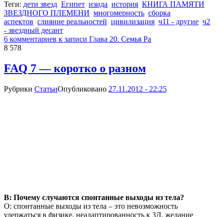
Теги:
дети звезд
Египет
изида
история
КНИГА ПАМЯТИ
ЗВЕЗДНОГО ПЛЕМЕНИ
многомерность
сборка
аспектов
слияние реальностей
цивилизация
ч11 - другие
ч2
- звездный десант
6 комментариев
к записи Глава 20. Семья Ра
8 578
FAQ 7 — коротко о разном
Рубрики
Статьи
Опубликовано
27.11.2012 - 22:25
В: Почему случаются спонтанные выходы из тела?
О: спонтанные выходы из тела – это невозможность
удержаться в физике, неадаптированность к 3Д, желание