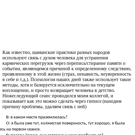
Как известно, шаманские практики разных народов
используют связь с духом человека для устранения
кармических перегрузок через перепись/стирание памяти о
событии, являющемся причиной к определенному следствию,
проявленному в этой жизни (страх, ненависть, неуверенность
в себе и т.д.). Психология наших дней также использует такие
методы, хотя и базируется исключительно на текущем
воплощении, и просто возвращает человека в детство.
Нижеследующий сеанс проводился моим коллегой, и
показывает как это можно сделать через гипноз (находим
причину проблемы, удаляем связь с ней)
В: в каком месте приземлилась?
О: я была уже тут, холмистая поверхность, тут хорошо, я была
есь на первом сеансе.