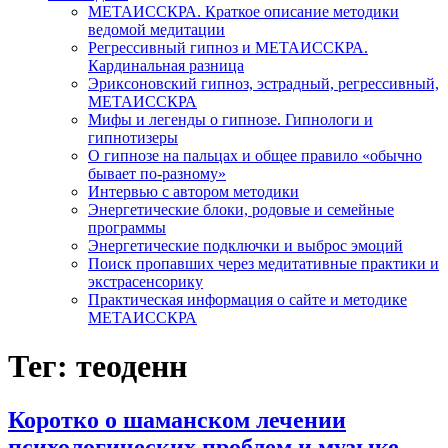
МЕТАИССКРА. Краткое описание методики
ведомой медитации
Регрессивный гипноз и МЕТАИССКРА.
Кардинальная разница
Эриксоновский гипноз, эстрадный, регрессивный,
МЕТАИССКРА
Мифы и легенды о гипнозе. Гипнологи и
гипнотизеры
О гипнозе на пальцах и общее правило «обычно
бывает по-разному»
Интервью с автором методики
Энергетические блоки, родовые и семейные
программы
Энергетические подключки и выброс эмоций
Поиск пропавших через медитативные практики и
экстрасенсорику
Практическая информация о сайте и методике
МЕТАИССКРА
Тег: теоденн
Коротко о шаманском лечении
психологических проблем и музыке