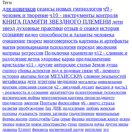
Теги
для новичков
сеансы новых гипнологов
ч9 -
человек и творение
ч10 - инструменты контроля
КНИГА ПАМЯТИ ЗВЕЗДНОГО ПЛЕМЕНИ
дети
звезд
духовные практики
отзыв о сеансе
история
сознание
видео
способности и таланты человека
очищение
творец
многомерность
картины и артефакты
магия
реинкарнация
психология
переход
эволюция
матрица
регрессия
Подключки
хранители
ч12 - слияние и
разделение веток
здоровье
карма
предназначение
кристаллы
ч11 - другие
авторские статьи
Земля
душа
гипноз
сборка аспектов
род и родовые связи
ч8 - немного
истории
аватары богов
МЕТАИССКРА
слияние реальностей
метафизика
дети
эгрегоры
медицина
мегалиты
цивилизация
краткие описания сеансов
ч2 - звездный десант
высшее я
часть1
- реальность и сознание
архитектура
психотронные технологии
космические войны
многомерная картина происходящего
предиктор
энергия
Порталы
философия
ч6 - вирус страха
религия
пробуждение
faq
ДНК
подселение
любовь
женская
психика
дуальность
теории заговора
градостроение
минеральные
формы жизни
спецслужбы
Сны
серые
физика
интересные книги
искра
творца
новости
новое пространство
страх
природа
наука
другие миры
драконы
Египет
финансы
космический разум
рептилии
эго