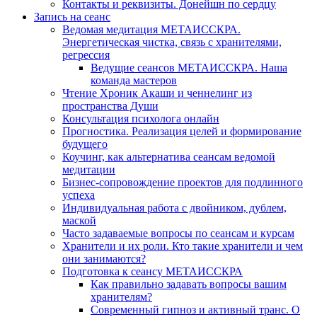
Контакты и реквизиты. Донейшн по сердцу
Запись на сеанс
Ведомая медитация МЕТАИССКРА.
Энергетическая чистка, связь с хранителями,
регрессия
Ведущие сеансов МЕТАИССКРА. Наша
команда мастеров
Чтение Хроник Акаши и ченнелинг из
пространства Души
Консультация психолога онлайн
Прогностика. Реализация целей и формирование
будущего
Коучинг, как альтернатива сеансам ведомой
медитации
Бизнес-сопровождение проектов для подлинного
успеха
Индивидуальная работа с двойником, дублем,
маской
Часто задаваемые вопросы по сеансам и курсам
Хранители и их роли. Кто такие хранители и чем
они занимаются?
Подготовка к сеансу МЕТАИССКРА
Как правильно задавать вопросы вашим
хранителям?
Современный гипноз и активный транс. О