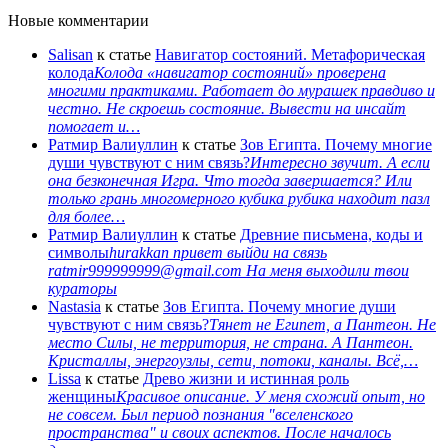
Новые комментарии
Salisan
к статье
Навигатор состояний. Метафорическая
колода
Колода «навигатор состояний» проверена
многими практиками. Работает до мурашек правдиво и
честно. Не скроешь состояние. Вывести на инсайт
помогает и…
Ратмир Валиуллин
к статье
Зов Египта. Почему многие
души чувствуют с ним связь?
Интересно звучит. А если
она безконечная Игра. Что тогда завершается? Или
только грань многомерного кубика рубика находит пазл
для более…
Ратмир Валиуллин
к статье
Древние письмена, коды и
символы
hurakkan привет выйди на связь
ratmir999999999@gmail.com На меня выходили твои
кураторы
Nastasia
к статье
Зов Египта. Почему многие души
чувствуют с ним связь?
Тянет не Египет, а Пантеон. Не
место Силы, не территория, не страна. А Пантеон.
Кристаллы, энергоузлы, сети, потоки, каналы. Всё,…
Lissa
к статье
Древо жизни и истинная роль
женщины
Красивое описание. У меня схожий опыт, но
не совсем. Был период познания "вселенского
пространства" и своих аспектов. После началось