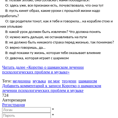
В: позови Эллаю, она согласна с нами пообщаться?
О: здесь уже, все признаки есть, почувствовала, что она тут
В: пусть кинет образ, какие уроки с прошлой жизни надо
оработать?
О: где родители тонут, как я тебе и говорила… на корабле стою и
 них уплываю
В: какой урок должен быть извлечен? Что должна понять
О: нужно жить дальше, не останавливать на пути
В: не должно быть никакого страха перед жизнью, так понимаю?
О: верно говоришь, да…
В: ещё покажи ту жизнь, которая тебе оказывает влияние
О: девочка, которая играет с шариком
Читать далее
«Коротко о шаманском лечении
психологических проблем и музыке»
Теги:
медицина
музыка
не мое
теоденн
шаманизм
Добавить комментарий
к записи Коротко о шаманском
лечении психологических проблем и музыке
724
Авторизация
Регистрация
*
*