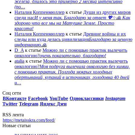
железа, длилось это примерно 2 месяца интенсивно
(по…
Наталия Коппенмюллер
к статье
Души из других миров
среди нас
И у меня так. Благодарю за ответ 💖✨️🙏 Как
здорово что все мы на Матушке Земле. Просто
красота!
Наталия Коппенмюллер
к статье
Древние войны и их
следы или куда делась цивилизация
Благодарю за ценную
информацию.🙏
D_A
к статье
Можно ли с помощью практик вылечить
онкологию?
очень показательно, благодарю!
atalia
к статье
Можно ли с помощью практик вылечить
онкологию?
Моя подруга вылечила онкологию без химии,
с помощью практик. Полгода мокрых холодных
обертываний, купаний в источниках, голодовка 40 дней
и…
Соц сети
ВКонтакте
Facebook
You
Tube
Одноклассники
Instagram
Twitter
Telegram
Яндекс Дзен
RSS лента
https://metaisskra.com/feed/
Новые статьи