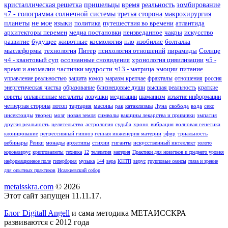
кристаллическая решетка
пришельцы
время
реальность
зомбирование
ч7 - голограмма солнечной системы
третья сторона
макрохирургия
планеты
не мое
языки
политика
путешествия во времени
атлантида
архитекторы перемен
медиа постановки
неизведанное
чакры
искусство
развитие
будущее
животные
космология
нло
изобилие
болталка
мыслеформы
технология
Питер
психология отношений
пирамиды
Солнце
ч4 - квантовый суп
осознанные сновидения
хронология цивилизации
ч5 -
время и аномалии
частички мудрости
ч13 - матрица
эмоции
питание
управление реальностью
защита
юмор
маразм крепчае
фракталы
отношения
россия
энергетическая чистка
образование
близнецовые души
высшая реальность
краткие
советы
оплавленные мегалиты
ловушки
медитации
шаманизм
изъятие информации
четвертая сторона
потоп
тартария
масоны
рак
катаклизмы
Луна
свобода
вода
секс
инсектоиды
творец
мозг
новая земля
символы
вакцины лекарства и прививки
эмпатия
другая реальность
целительство
астрология
судьба
хроно
вибрация
волновая генетика
клонирование
регрессивный гипноз
генная инженерия материи
эфир
триальность
вебинары
Реики
монады
архетипы
стихии
гиганты
искусственный интеллект
золото
коронавирус
криптовалюты
техника
12
телепатия
материя
Практики для новичков и среднего уровня
информационное поле
гиперборея
музыка
144
вера
КНТП
вирус
групповые сеансы
глаза и зрение
для опытных практиков
Исаакиевский собор
metaisskra.com
© 2026
Этот сайт запущен 11.11.17.
Блог Digitall Angell
и сама методика МЕТАИССКРА
развиваются с 2012 года