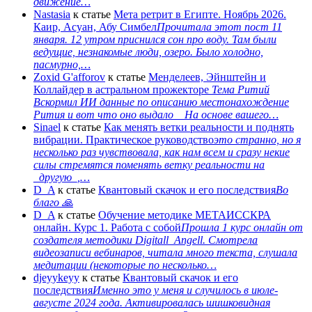
движение…
Nastasia
к статье
Мета ретрит в Египте. Ноябрь 2026.
Каир, Асуан, Абу Симбел
Прочитала этот пост 11
января. 12 утром приснился сон про воду. Там были
ведущие, незнакомые люди, озеро. Было холодно,
пасмурно,…
Zoxid G'afforov
к статье
Менделеев, Эйнштейн и
Коллайдер в астральном прожекторе
Тема Ритий
Вскормил ИИ данные по описанию местонахождение
Рития и вот что оно выдало На основе вашего…
Sinael
к статье
Как менять ветки реальности и поднять
вибрации. Практическое руководство
это странно, но я
несколько раз чувствовала, как нам всем и сразу некие
силы стремятся поменять ветку реальности на
_другую_,…
D_A
к статье
Квантовый скачок и его последствия
Во
благо 🙏
D_A
к статье
Обучение методике МЕТАИССКРА
онлайн. Курс 1. Работа с собой
Прошла 1 курс онлайн от
создателя методики Digitall_Angell. Смотрела
видеозаписи вебинаров, читала много текста, слушала
медитации (некоторые по несколько…
djeyykeyy
к статье
Квантовый скачок и его
последствия
Именно это у меня и случилось в июле-
августе 2024 года. Активировалась шишковидная