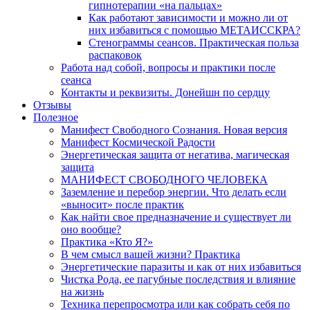
гипнотерапии «на пальцах»
Как работают зависимости и можно ли от
них избавиться с помощью МЕТАИССКРА?
Стенограммы сеансов. Практическая польза
распаковок
Работа над собой, вопросы и практики после
сеанса
Контакты и реквизиты. Донейшн по сердцу
Отзывы
Полезное
Манифест Свободного Сознания. Новая версия
Манифест Космической Радости
Энергетическая защита от негатива, магическая
защита
МАНИФЕСТ СВОБОДНОГО ЧЕЛОВЕКА
Заземление и перебор энергии. Что делать если
«выносит» после практик
Как найти свое предназначение и существует ли
оно вообще?
Практика «Кто Я?»
В чем смысл вашей жизни? Практика
Энергетические паразиты и как от них избавиться
Чистка Рода, ее пагубные последствия и влияние
на жизнь
Техника перепросмотра или как собрать себя по