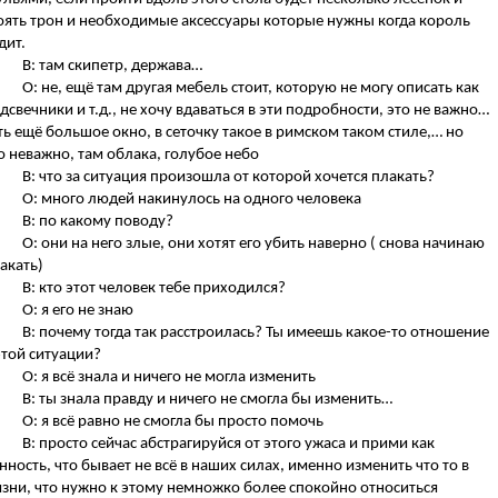
оять трон и необходимые аксессуары которые нужны когда король
дит.
В: там скипетр, держава…
О: не, ещё там другая мебель стоит, которую не могу описать как
дсвечники и т.д., не хочу вдаваться в эти подробности, это не важно…
ть ещё большое окно, в сеточку такое в римском таком стиле,… но
о неважно, там облака, голубое небо
В: что за ситуация произошла от которой хочется плакать?
О: много людей накинулось на одного человека
В: по какому поводу?
О: они на него злые, они хотят его убить наверно ( снова начинаю
акать)
В: кто этот человек тебе приходился?
О: я его не знаю
В: почему тогда так расстроилась? Ты имеешь какое-то отношение
этой ситуации?
О: я всё знала и ничего не могла изменить
В: ты знала правду и ничего не смогла бы изменить…
О: я всё равно не смогла бы просто помочь
В: просто сейчас абстрагируйся от этого ужаса и прими как
нность, что бывает не всё в наших силах, именно изменить что то в
зни, что нужно к этому немножко более спокойно относиться