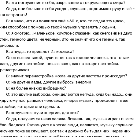
В: это погружение в себя, закрывание от окружающего мира?
О: да, они больше в себя уходят, слушают, поднимают руку и всё –
ня не трогать!
В: я знаю, что он появился ещё в 60-х, кто-то подал эту идею,
ким способом с помощью такой музыки управлять людьми.
О: я смотрю… маленькое, круглое с глазами ,как снеговик из двух
стей, темного цвета, не черный. Это не значит что он темный, так
рисовали.
В: откуда это пришло? Из космоса?
О: он вышел такой, руки тянет так к голове человека, что то там
лает, другие настройки, показывают, как на гитаре настройка.
ренастраивают
В: значит перенастройка мозга на другие частоты происходит?
О: на другие лады, другие выбросы энергии
В: на более низких вибрациях?
О: это другие выбросы, они делаются не туда, куда бы надо… они
-другому настраивают человека, и через музыку происходят те же
стройки, которые они сделали.
В: получается кучи энергии, для них?
О: да, получается такая халява. Лежишь так, музыка играет и всем
ёво, балдеют. Раскинулся в кресле люди, валяются, музыку слушают
рисунки тоже её слушают. Вот так и должно быть для них. Через них