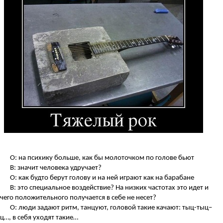
О: на психику больше, как бы молоточком по голове бьют
В: значит человека удручает?
О: как будто берут голову и на ней играют как на барабане
В: это специальное воздействие? На низких частотах это идет и
чего положительного получается в себе не несет?
О: люди задают ритм, танцуют, головой такие качают: тыц-тыц–
ц…, в себя уходят такие…