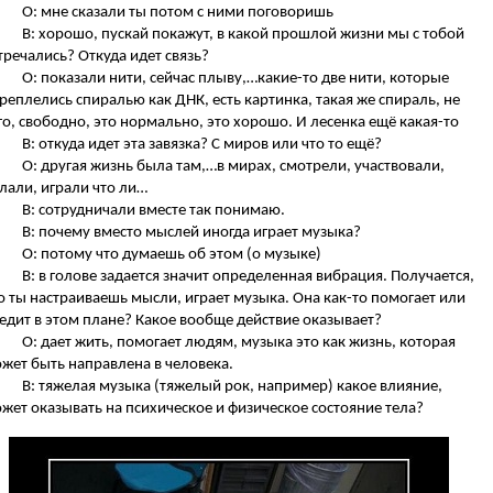
О: мне сказали ты потом с ними поговоришь
В: хорошо, пускай покажут, в какой прошлой жизни мы с тобой
тречались? Откуда идет связь?
О: показали нити, сейчас плыву,…какие-то две нити, которые
реплелись спиралью как ДНК, есть картинка, такая же спираль, не
го, свободно, это нормально, это хорошо. И лесенка ещё какая-то
В: откуда идет эта завязка? С миров или что то ещё?
О: другая жизнь была там,…в мирах, смотрели, участвовали,
лали, играли что ли…
В: сотрудничали вместе так понимаю.
В: почему вместо мыслей иногда играет музыка?
О: потому что думаешь об этом (о музыке)
В: в голове задается значит определенная вибрация. Получается,
о ты настраиваешь мысли, играет музыка. Она как-то помогает или
едит в этом плане? Какое вообще действие оказывает?
О: дает жить, помогает людям, музыка это как жизнь, которая
жет быть направлена в человека.
В: тяжелая музыка (тяжелый рок, например) какое влияние,
жет оказывать на психическое и физическое состояние тела?