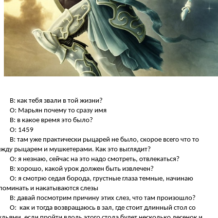
В: как тебя звали в той жизни?
О: Марьян почему то сразу имя
В: в какое время это было?
О: 1459
В: там уже практически рыцарей не было, скорое всего что то
жду рыцарем и мушкетерами. Как это выглядит?
О: я незнаю, сейчас на это надо смотреть, отвлекаться?
В: хорошо, какой урок должен быть извлечен?
О: я смотрю седая борода, грустные глаза темные, начинаю
поминать и накатываются слезы
В: давай посмотрим причину этих слез, что там произошло?
О: как и тогда возвращаюсь в зал, где стоит длинный стол со
ульями, если пройти вдоль этого стола будет несколько лесенок и