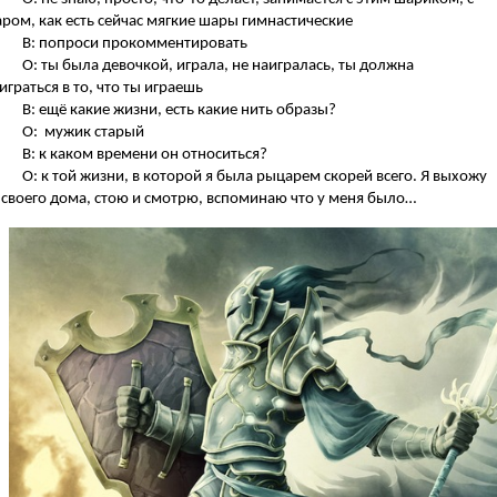
ром, как есть сейчас мягкие шары гимнастические
В: попроси прокомментировать
О: ты была девочкой, играла, не наигралась, ты должна
играться в то, что ты играешь
В: ещё какие жизни, есть какие нить образы?
О: мужик старый
В: к каком времени он относиться?
О: к той жизни, в которой я была рыцарем скорей всего. Я выхожу
 своего дома, стою и смотрю, вспоминаю что у меня было…