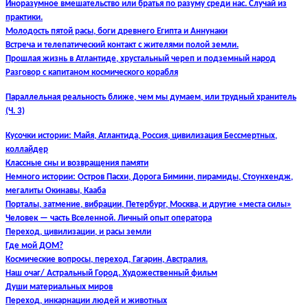
Иноразумное вмешательство или братья по разуму среди нас. Случай из
практики.
Молодость пятой расы, боги древнего Египта и Аннунаки
Встреча и телепатический контакт с жителями полой земли.
Прошлая жизнь в Атлантиде, хрустальный череп и подземный народ
Разговор с капитаном космического корабля
Параллельная реальность ближе, чем мы думаем, или трудный хранитель
(Ч. 3)
Кусочки истории: Майя, Атлантида, Россия, цивилизация Бессмертных,
коллайдер
Классные сны и возвращения памяти
Немного истории: Остров Пасхи, Дорога Бимини, пирамиды, Стоунхендж,
мегалиты Окинавы, Кааба
Порталы, затмение, вибрации, Петербург, Москва, и другие «места силы»
Человек — часть Вселенной. Личный опыт оператора
Переход, цивилизации, и расы земли
Где мой ДОМ?
Космические вопросы, переход, Гагарин, Австралия.
Наш очаг/ Астральный Город. Художественный фильм
Души материальных миров
Переход, инкарнации людей и животных