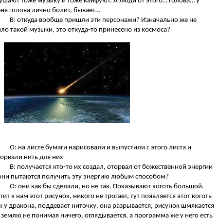
ушают тоже музыку и тоже кайфуют. А люди от этого… голова… у
ня голова лично болит, бывает…
В: откуда вообще пришли эти персонажи? Изначально же не
ло такой музыки, это откуда-то принесено из космоса?
О: на листе бумаги нарисовали и выпустили с этого листа и
орвали нить для них
В: получается кто-то их создал, оторвал от божественной энергии
они пытаются получить эту энергию любым способом?
О: они как бы сделали, но не так. Показывают коготь большой.
тит к нам этот рисунок, никого не трогает, тут появляется этот коготь
к у дракона, поддевает ниточку, она разрывается, рисунок шмякается
 землю не понимая ничего, оглядывается, а программа же у него есть