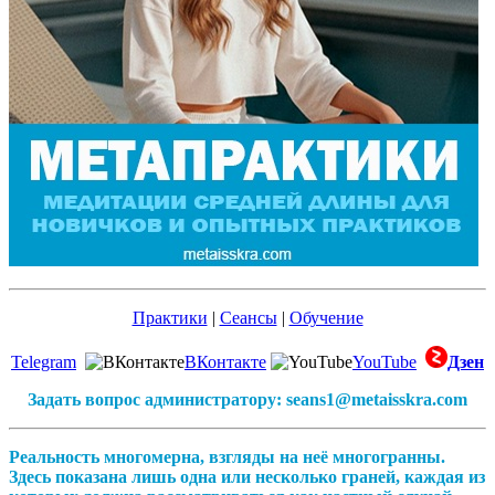
Практики
|
Сеансы
|
Обучение
Telegram
ВКонтакте
YouTube
Дзен
Задать вопрос администратору: seans1@metaisskra.com
Реальность многомерна, взгляды на неё многогранны.
Здесь показана лишь одна или несколько граней, каждая из