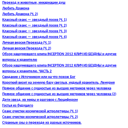
Переход и животные, инкарнации душ
Любить Дракона
Любить Дракона (Ч. 2)
Классный сеанс — звездный посев (Ч. 1)
Классный сеанс — звездный посев (Ч. 2)
Классный сеанс — звездный посев (Ч. 3)
Классный сеанс — звездный посев (Ч. 4)
Личная версия Перехода (Ч. 1)
Личная версия Перехода (Ч. 2)
Обзор нашумевшего клипа INCEPTION 2012 КЛИЧ ИЗ БЕЗДНЫ и другие
вопросы к хранителю
Обзор нашумевшего клипа INCEPTION 2012 КЛИЧ ИЗ БЕЗДНЫ и другие
вопросы к хранителю. ЧАСТЬ 2
Свидание с Источником или на что похож Бог
Короткий визит на земную базу светлых, нудный хранитель, Лемурия
Прямое общение с сущностью из высших метриков через человека
Прямое общение с сущностью из высших метриков через человека (2)
Дети звезд, их миры и разговор с Люцифером
Гостья из будущего
Сеанс очистки космической астролетчицы (Ч. 1)
Сеанс очистки космической астролетчицы (Ч. 2)
Странные сны о переходе из разных источник
ов.