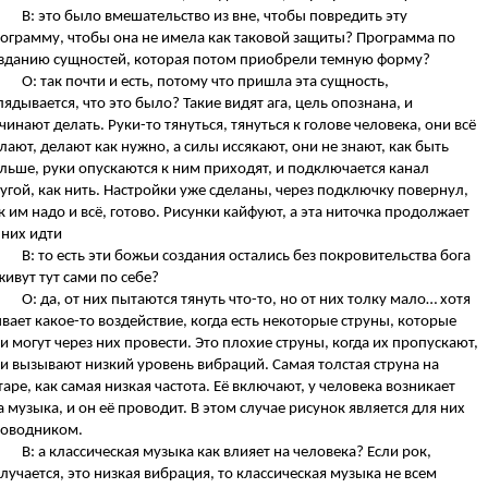
В: это было вмешательство из вне, чтобы повредить эту
ограмму, чтобы она не имела как таковой защиты? Программа по
зданию сущностей, которая потом приобрели темную форму?
О: так почти и есть, потому что пришла эта сущность,
лядывается, что это было? Такие видят ага, цель опознана, и
чинают делать. Руки-то тянуться, тянуться к голове человека, они всё
лают, делают как нужно, а силы иссякают, они не знают, как быть
льше, руки опускаются к ним приходят, и подключается канал
угой, как нить. Настройки уже сделаны, через подключку повернул,
к им надо и всё, готово. Рисунки кайфуют, а эта ниточка продолжает
 них идти
В: то есть эти божьи создания остались без покровительства бога
живут тут сами по себе?
О: да, от них пытаются тянуть что-то, но от них толку мало… хотя
вает какое-то воздействие, когда есть некоторые струны, которые
и могут через них провести. Это плохие струны, когда их пропускают,
и вызывают низкий уровень вибраций. Самая толстая струна на
таре, как самая низкая частота. Её включают, у человека возникает
а музыка, и он её проводит. В этом случае рисунок является для них
оводником.
В: а классическая музыка как влияет на человека? Если рок,
лучается, это низкая вибрация, то классическая музыка не всем