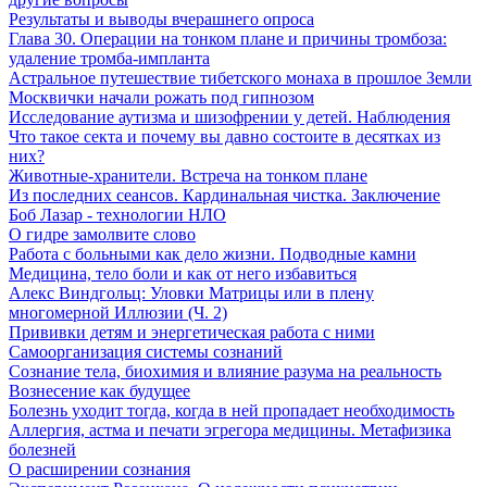
Результаты и выводы вчерашнего опроса
Глава 30. Операции на тонком плане и причины тромбоза:
удаление тромба-импланта
Астральное путешествие тибетского монаха в прошлое Земли
Москвички начали рожать под гипнозом
Исследование аутизма и шизофрении у детей. Наблюдения
Что такое секта и почему вы давно состоите в десятках из
них?
Животные-хранители. Встреча на тонком плане
Из последних сеансов. Кардинальная чистка. Заключение
Боб Лазар - технологии НЛО
О гидре замолвите слово
Работа с больными как дело жизни. Подводные камни
Медицина, тело боли и как от него избавиться
Алекс Виндгольц: Уловки Матрицы или в плену
многомерной Иллюзии (Ч. 2)
Прививки детям и энергетическая работа с ними
Самоорганизация системы сознаний
Сознание тела, биохимия и влияние разума на реальность
Вознесение как будущее
Болезнь уходит тогда, когда в ней пропадает необходимость
Аллергия, астма и печати эгрегора медицины. Метафизика
болезней
О расширении сознания