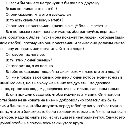
О: если бы они его не тронули я бы жил по-другому
В: как повлияло это на тебя?
О: они сказали, что это я всё сделал
В: то есть свалили вину на тебя?
О: они меня подставили…(начинаю ещё больше реветь)
В: я понимаю трагичность ситуации, абстрагируйся, вернись к
лае, обратись к Эллае, пускай она покажет тех людей, которые были
дом с тобой, потому что они подставили,и сейчас они должны как то
ою вину иправить или искупить. Кто эти люди?
О: говорит их четыре,
В: ты этих людей знаешь?
О: говорит да, я их помню
В: тебе показывают людей на физическом плане кто эти люди?
О: мне показывают самых близких людей которые сейчас есть в
нный момент, но я не хочу же на них всё думать. Это двоякое
вство, вроде как людям доверяешь очень сильно, слишком сильно
В: они пришли с задачей, чтобы искупить эту вину. Они поняли
о ты была не виновата не в чем и добровольно согласились быть
оими близкими, чтобы искупить перед тобой ту вину. сейчас нужно
нять, что эти близкие это были те люди которые в той жизни нанесли
бе урон, надо принять это, и ситуация эта нейтрализуется. Сейчас это
думай чтобы не получилось замкнутого круга