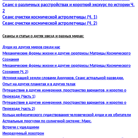
Сеанс о различных расстройствах и короткий экскурс по истории Ч.
2
Сеанс очистки космической астролетчицы (Ч. 1)
Сеанс очистки космической астролетчицы (Ч. 2)
Сеансы и статьи о детях звезд и разных мирах:
Души из других миров среди нас
Механические формы жизни и другие сюрпризы Матрицы Космического
Сознания
Механические формы жизни и другие сюрпризы Матрицы Космического
Сознания (Ч. 2)
История нашей земли словами Аннунков. Сеанс астральной разведки.
Опыт на других планетах и в других телах
Путешествие в другие измерения, пространство вариантов, и коротко о
Переходе (Часть 1)
Путешествие в другие измерения, пространство вариантов, и коротко о
Переходе (часть 2)
Кольца нефизического существования человеческой души и их обитатели
Астральные прогулки по солнечной системе: Марс.
Встречи с ушедшими
Иноразумный лохотрон