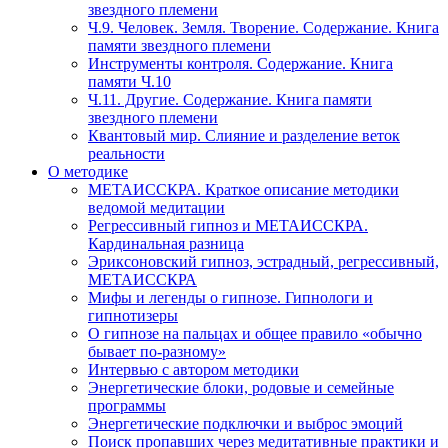
звездного племени
Ч.9. Человек. Земля. Творение. Содержание. Книга
памяти звездного племени
Инструменты контроля. Содержание. Книга
памяти Ч.10
Ч.11. Другие. Содержание. Книга памяти
звездного племени
Квантовый мир. Слияние и разделение веток
реальности
О методике
МЕТАИССКРА. Краткое описание методики
ведомой медитации
Регрессивный гипноз и МЕТАИССКРА.
Кардинальная разница
Эриксоновский гипноз, эстрадный, регрессивный,
МЕТАИССКРА
Мифы и легенды о гипнозе. Гипнологи и
гипнотизеры
О гипнозе на пальцах и общее правило «обычно
бывает по-разному»
Интервью с автором методики
Энергетические блоки, родовые и семейные
программы
Энергетические подключки и выброс эмоций
Поиск пропавших через медитативные практики и