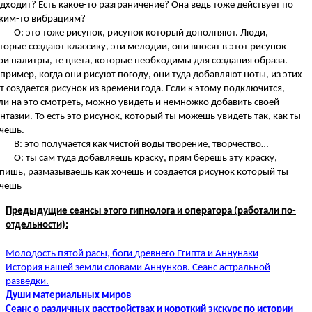
дходит? Есть какое-то разграничение? Она ведь тоже действует по
ким-то вибрациям?
О: это тоже рисунок, рисунок который дополняют. Люди,
торые создают классику, эти мелодии, они вносят в этот рисунок
ои палитры, те цвета, которые необходимы для создания образа.
пример, когда они рисуют погоду, они туда добавляют ноты, из этих
т создается рисунок из времени года. Если к этому подключится,
ли на это смотреть, можно увидеть и немножко добавить своей
нтазии. То есть это рисунок, который ты можешь увидеть так, как ты
чешь.
В: это получается как чистой воды творение, творчество…
О: ты сам туда добавляешь краску, прям берешь эту краску,
пишь, размазываешь как хочешь и создается рисунок который ты
чешь
Предыдущие сеансы этого гипнолога и оператора (работали по-
отдельности):
Молодость пятой расы, боги древнего Египта и Аннунаки
История нашей земли словами Аннунков. Сеанс астральной
разведки.
Души материальных миров
Сеанс о различных расстройствах и короткий экскурс по истории