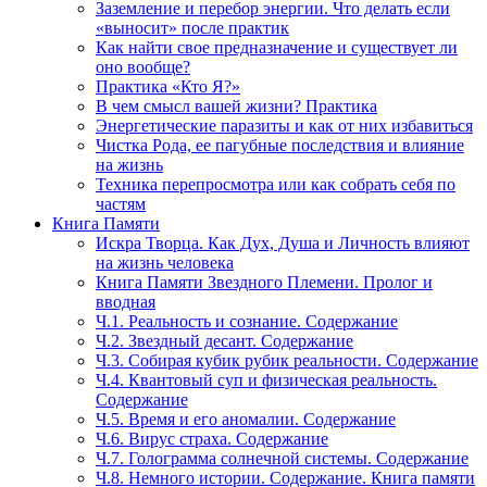
Заземление и перебор энергии. Что делать если
«выносит» после практик
Как найти свое предназначение и существует ли
оно вообще?
Практика «Кто Я?»
В чем смысл вашей жизни? Практика
Энергетические паразиты и как от них избавиться
Чистка Рода, ее пагубные последствия и влияние
на жизнь
Техника перепросмотра или как собрать себя по
частям
Книга Памяти
Искра Творца. Как Дух, Душа и Личность влияют
на жизнь человека
Книга Памяти Звездного Племени. Пролог и
вводная
Ч.1. Реальность и сознание. Содержание
Ч.2. Звездный десант. Содержание
Ч.3. Собирая кубик рубик реальности. Содержание
Ч.4. Квантовый суп и физическая реальность.
Содержание
Ч.5. Время и его аномалии. Содержание
Ч.6. Вирус страха. Содержание
Ч.7. Голограмма солнечной системы. Содержание
Ч.8. Немного истории. Содержание. Книга памяти