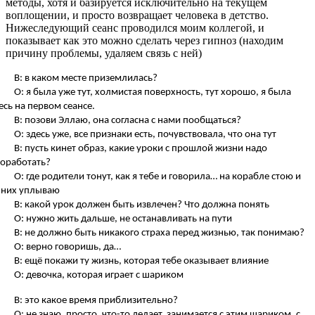
методы, хотя и базируется исключительно на текущем
воплощении, и просто возвращает человека в детство.
Нижеследующий сеанс проводился моим коллегой, и
показывает как это можно сделать через гипноз (находим
причину проблемы, удаляем связь с ней)
В: в каком месте приземлилась?
О: я была уже тут, холмистая поверхность, тут хорошо, я была
есь на первом сеансе.
В: позови Эллаю, она согласна с нами пообщаться?
О: здесь уже, все признаки есть, почувствовала, что она тут
В: пусть кинет образ, какие уроки с прошлой жизни надо
оработать?
О: где родители тонут, как я тебе и говорила… на корабле стою и
 них уплываю
В: какой урок должен быть извлечен? Что должна понять
О: нужно жить дальше, не останавливать на пути
В: не должно быть никакого страха перед жизнью, так понимаю?
О: верно говоришь, да…
В: ещё покажи ту жизнь, которая тебе оказывает влияние
О: девочка, которая играет с шариком
В: это какое время приблизительно?
О: не знаю, просто, что-то делает, занимается с этим шариком, с