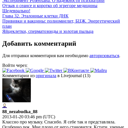
Эксперимент Розенхана. О надежности психиатрии
Отзыв о сеансе и коротко об эгрегоре медицины
Шедеврально!
Глава 32. Эталонные клетки ДНК
Прививки и вакцины: полиомиелит, БЦЖ. Энергетический
план
Яйцеклетки, сперматозоиды и золотая пыльца
Добавить комментарий
Для отправки комментария вам необходимо
авторизоваться
.
Войти через:
Комментарии из
оригинала
в Livejournal (13)
88_nezabudka_88
2013-01-20 03:46 pm (UTC)
Классно про музыку. Спасибо. Я себе так и представляла.
Особенно рок. Мне плохо от него становится. Кстати, ученые