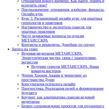
Отношения нового времени. Как найти, понять и
исцелить свои?
Предназначение, отношения, изобилие, финансы.
Онлайн курс
Курс 3. Расширенный онлайн курс для опытных
гипнологов и практиков
Наставничество и экспертиза сеансов для
опытных практиков
Часто задаваемые вопросы по курсам
МЕТАИССКРА
Контакты и реквизиты. Донейшн по сердцу
Запись на сеанс
Ведомая медитация МЕТАИССКРА.
Энергетическая чистка, связь с хранителями,
регрессия
Ведущие сеансов МЕТАИССКРА. Наша
команда мастеров
Чтение Хроник Акаши и ченнелинг из
пространства Души
Консультация психолога онлайн
Прогностика. Реализация целей и формирование
будущего
Коучинг, как альтернатива сеансам ведомой
медитации
Бизнес-сопровождение проектов для подлинного