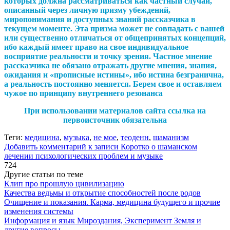
которых должна рассматриваться как частный случай,
описанный через личную призму убеждений,
миропонимания и доступных знаний рассказчика в
текущем моменте. Эта призма может не совпадать с вашей
или существенно отличаться от общепринятых концепций,
ибо каждый имеет право на свое индивидуальное
восприятие реальности и точку зрения. Частное мнение
рассказчика не обязано отражать другие мнения, знания,
ожидания и «прописные истины», ибо истина безгранична,
а реальность постоянно меняется. Берем свое и оставляем
чужое по принципу внутреннего резонанса
При использовании материалов сайта ссылка на
первоисточник обязательна
Теги:
медицина
,
музыка
,
не мое
,
теоденн
,
шаманизм
Добавить комментарий
к записи Коротко о шаманском
лечении психологических проблем и музыке
724
Другие статьи по теме
Клип про прошлую цивилизацию
Качества ведьмы и открытие способностей после родов
Очищение и показания. Карма, медицина будущего и прочие
изменения системы
Информация и язык Мироздания, Эксперимент Земля и
другие вопросы