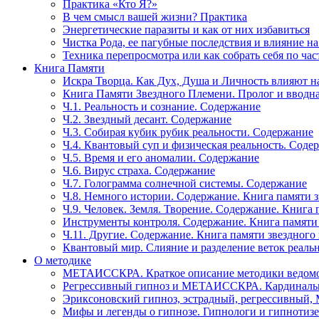
Практика «Кто Я?»
В чем смысл вашей жизни? Практика
Энергетические паразиты и как от них избавиться
Чистка Рода, ее пагубные последствия и влияние н
Техника перепросмотра или как собрать себя по час
Книга Памяти
Искра Творца. Как Дух, Душа и Личность влияют н
Книга Памяти Звездного Племени. Пролог и вводн
Ч.1. Реальность и сознание. Содержание
Ч.2. Звездный десант. Содержание
Ч.3. Собирая кубик рубик реальности. Содержание
Ч.4. Квантовый суп и физическая реальность. Соде
Ч.5. Время и его аномалии. Содержание
Ч.6. Вирус страха. Содержание
Ч.7. Голограмма солнечной системы. Содержание
Ч.8. Немного истории. Содержание. Книга памяти 
Ч.9. Человек. Земля. Творение. Содержание. Книга
Инструменты контроля. Содержание. Книга памяти
Ч.11. Другие. Содержание. Книга памяти звездного
Квантовый мир. Слияние и разделение веток реаль
О методике
МЕТАИССКРА. Краткое описание методики ведом
Регрессивный гипноз и МЕТАИССКРА. Кардинальн
Эриксоновский гипноз, эстрадный, регрессивны
Мифы и легенды о гипнозе. Гипнологи и гипнотиз