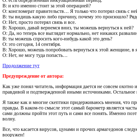
О: есть определенный инкубационный период.
В: и кто именно стоит за этой операцией?
О: конгломерат правительств… Я только что потерял связь с ней
В: ты видишь какую либо причину, почему это произошло? Рядо
О: Нет, просто потерял связь и все.
В: Хорошо, давай вернемся вниз, ты можешь вернуться к ней?
О: Да, но теперь все выглядит нормально, нет никаких развалин
В: ты можешь спросить кого-нибудь какой это день?
О: это сегодня, 14 сентября.
В: Хорошо, можешь попробовать вернуться к этой женщине, в я
О: Нет, не могу туда попасть…
Продолжение тут
Предупреждение от автора:
Как уже понял читатель, информация дается не совсем охотно 
правдивой и подтвержденной иными источниками. Остальное 
Я также как и многие скептики придерживаюсь мнения, что при
правды. В каком-то смысле этот самый барометр является часть
сами должны пройти этот путь и сами все понять. Именно поэ
волну.
Все, что касается вирусов, цунами и прочих армагедонов след
вооружен!