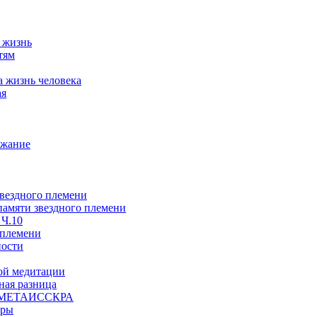
а жизнь
тям
а жизнь человека
ая
ржание
звездного племени
 памяти звездного племени
 Ч.10
 племени
ности
ой медитации
ая разница
й, МЕТАИССКРА
еры