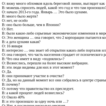
О: вижу много обломков вдоль береговой линии, выглядит как 
В: можешь спросить людей, какой это год и что там произошло
О: начало 2013-го года. Январь … Это было цунами.
В: много было жертв?
О: нет, не особо
В: оно было больше, чем в Японии?
О: Нет.
В: были какие-либо серьезные экономические изменения в мир
О: Это женщина … она говорит, что 2 корпорации пытаются кон
В: а дата цунами какая?
О: 16 января
В: интересно … она знает об открытии каких-либо порталов и
О: она говорит, что часть населения страдает от психического 
В: Что она имеет в виду «поднялись»?
О: Вознеслись, перешли на более высокие вибрации.
В: эти люди видимы для них в этот момент?
О: Да.
В: они принимают участие в очистке?
О: Да, но на данный момент все они собрались в центре страны
В: почему?
О: потому что правительство их преследует.
В: а какой процент людей вознеслись?
О: Около 40%
В: и это произошло за одну ночь или …?
О: Нет, в последние несколько месяцев.