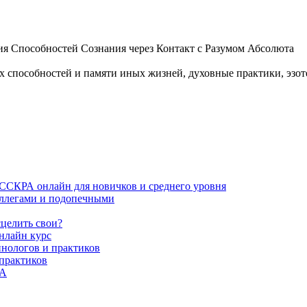
 Способностей Сознания через Контакт с Разумом Абсолюта
пособностей и памяти иных жизней, духовные практики, эзотер
ИССКРА онлайн для новичков и среднего уровня
коллегами и подопечными
сцелить свои?
нлайн курс
пнологов и практиков
 практиков
РА