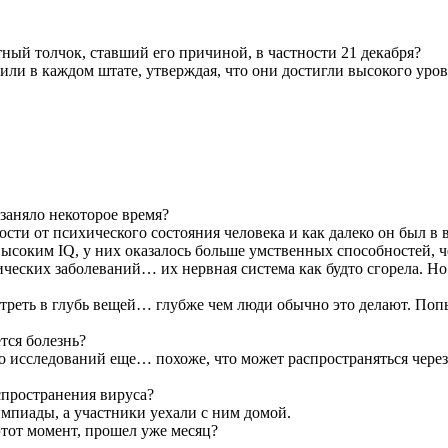
тный толчок, ставший его причиной, в частности 21 декабря?
пили в каждом штате, утверждая, что они достигли высокого уро
 заняло некоторое время?
мости от психического состояния человека и как далеко он был в
ысоким IQ, у них оказалось больше умственных способностей, ч
ических заболеваний… их нервная система как будто сгорела. Но
мотреть в глубь вещей… глубже чем люди обычно это делают. Поп
тся болезнь?
ло исследований еще… похоже, что может распространяться чере
спространения вируса?
импиады, а участники уехали с ним домой.
тот момент, прошел уже месяц?