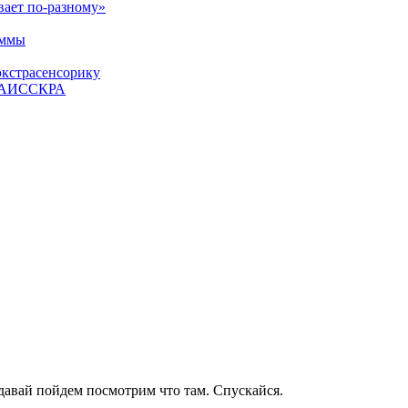
вает по-разному»
аммы
экстрасенсорику
ЕТАИССКРА
 давай пойдем посмотрим что там. Спускайся.