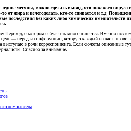
едние месяцы, можно сделать вывод, что никакого вируса во
-то от жира и нечегоделать, кто-то спивается и т.д. Повыше
ые последствия без каких-либо химических вмешательств из-в
ся.
/ Переход, о котором сейчас так много пишется. Именно поэтому
цель — передача информации, которую каждый из вас в праве во
ть, а выступаю в роли корреспондента. Если сюжеты описанные 
урналисты. Спасибо за внимание.
ень
огов
вого компьютера