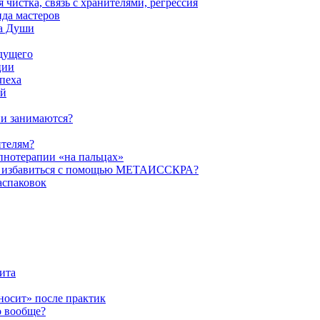
истка, связь с хранителями, регрессия
да мастеров
ва Души
удущего
ции
пеха
ой
ни занимаются?
ителям?
пнотерапии «на пальцах»
их избавиться с помощью МЕТАИССКРА?
аспаковок
ита
ыносит» после практик
о вообще?