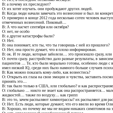
В: а почему их преследуют?
О: их хотят изучать. они пробуждают других людей.
В: Когда люди начали замечать это вознесение и был ли конкре
О: примерно в конце 2012 года несколько сотен человек высту
отмеченных вознесений. Пиковый…
В: А что насчет сентября или октября?
О: нет, не особо
В: а другие катастрофы были?
О: Нет.
В: она понимает, кто ты, что ты говоришь с ней из прошлого?
О: Нет, она просто думает, что я плохо информирован.
В: ок. И те люди, которые заболели… это произошло сразу, или
О: почти сразу. расстройство дало разные результаты, в зависи
пациентов … Те, кто были морально готовы, особенно люди с в
имел низкий IQ, среди них было намного больше случаев псих
В: Как можно показать кому-либо, как вознестись?
О: Открыть их глаза на свои эмоции и чувства, заставить пос
принять это…
В: так было только в США, или глобально? и как распространяе
О: глобально … никто не знает как она распространяется… ма
жидкостей… также по воздуху… как грипп
В: это то, зачем распыляют химиотрассы? их распыляют для ра
О: Нет. Есть люди, которые думают, что его ввели во время Ол
В: Хорошо, но почему же мы не видим никаких симптомов на э