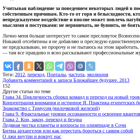
Учитывая наблюдение за поведением некоторых людей в посл
собственным причинам. Кто-то от горя и безысходности, кто
непредсказуемое воздействие и вполне может повлечь пагубн
мыслями и поступками: не нервничать, не буянить, не боять
Лично меня больше интересует то самое пресловутое Вознесение
Никакой отсебятины я не добавляю и преследую единственную 
не предсказываю, не пророчу и не пытаюсь на этом заработа
— там все правдиво и ясно рассказывают профессиональные ж
Теги:
2012
,
переход
,
Порталы
,
частота
,
эволюция
Добавить комментарий
к записи Ближайшее будущее. 2013
152
Другие статьи по теме
Глава 34. Цикличность сборки команд и переход на новый уров
Концентрация внимания и истинное Я. Практика египетских б
Знакомство с Тимусом (вилочковой железой)
Глава 9. Фрактальные уровни осознанности и освоение кванто
Глава 2. Кон, закон, переход и бездна
Ледяная чистка планеты и вопросы по олимпиаде в Сочи
Битвы архангелов или как перестать бороться с самим собой
О лжи внутри и вокруг нас