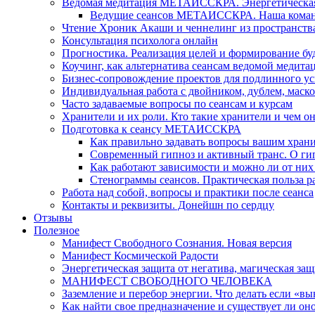
Ведомая медитация МЕТАИССКРА. Энергетическая ч
Ведущие сеансов МЕТАИССКРА. Наша коман
Чтение Хроник Акаши и ченнелинг из пространст
Консультация психолога онлайн
Прогностика. Реализация целей и формирование б
Коучинг, как альтернатива сеансам ведомой медита
Бизнес-сопровождение проектов для подлинного ус
Индивидуальная работа с двойником, дублем, маск
Часто задаваемые вопросы по сеансам и курсам
Хранители и их роли. Кто такие хранители и чем о
Подготовка к сеансу МЕТАИССКРА
Как правильно задавать вопросы вашим хран
Современный гипноз и активный транс. О ги
Как работают зависимости и можно ли от н
Стенограммы сеансов. Практическая польза р
Работа над собой, вопросы и практики после сеанса
Контакты и реквизиты. Донейшн по сердцу
Отзывы
Полезное
Манифест Свободного Сознания. Новая версия
Манифест Космической Радости
Энергетическая защита от негатива, магическая защ
МАНИФЕСТ СВОБОДНОГО ЧЕЛОВЕКА
Заземление и перебор энергии. Что делать если «в
Как найти свое предназначение и существует ли он