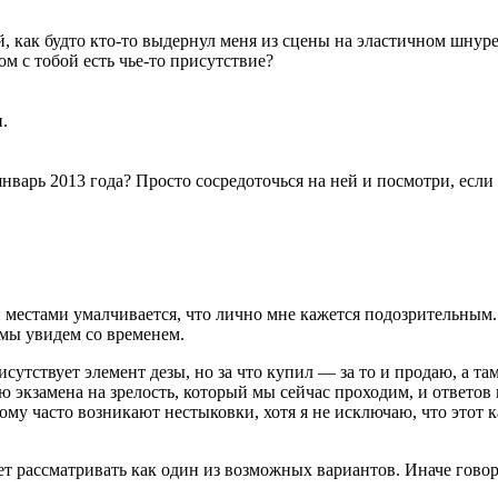
, как будто кто-то выдернул меня из сцены на эластичном шнуре.
м с тобой есть чье-то присутствие?
.
нварь 2013 года? Просто сосредоточься на ней и посмотри, есл
и местами умалчивается, что лично мне кажется подозрительным. 
мы увидем со временем.
сутствует элемент дезы, но за что купил — за то и продаю, а 
ю экзамена на зрелость, который мы сейчас проходим, и ответов
тому часто возникают нестыковки, хотя я не исключаю, что этот
ует рассматривать как один из возможных вариантов. Иначе гово