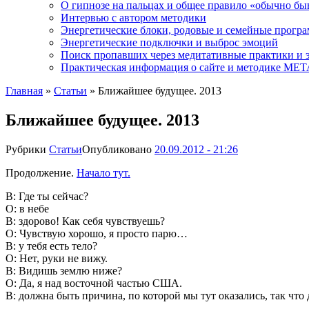
О гипнозе на пальцах и общее правило «обычно бы
Интервью с автором методики
Энергетические блоки, родовые и семейные прогр
Энергетические подключки и выброс эмоций
Поиск пропавших через медитативные практики и 
Практическая информация о сайте и методике М
Главная
»
Статьи
»
Ближайшее будущее. 2013
Ближайшее будущее. 2013
Рубрики
Статьи
Опубликовано
20.09.2012 - 21:26
Продолжение.
Начало тут.
В: Где ты сейчас?
О: в небе
В: здорово! Как себя чувствуешь?
О: Чувствую хорошо, я просто парю…
В: у тебя есть тело?
О: Нет, руки не вижу.
В: Видишь землю ниже?
О: Да, я над восточной частью США.
В: должна быть причина, по которой мы тут оказались, так что