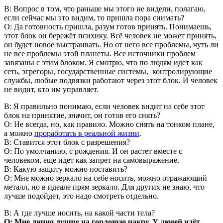
В: Вопрос в том, что раньше мы этого не видели, полагаю,
если сейчас мы это видим, то пришла пора снимать?
О: Да готовность пришла, разум готов принять. Понимаешь,
этот блок он бережёт психику. Всё человек не может принять,
он будет новое выстраивать. Но от него все проблемы, чуть ли
не все проблемы этой планеты. Все источники проблем
завязаны с этим блоком. Я смотрю, что по людям идет как
сеть, эгрегоры, государственные системы, контролирующие
службы, любые подвязки работают через этот блок. И человек
не видит, кто им управляет.
В: Я правильно понимаю, если человек видит на себе этот
блок на принятие, значит, он готов его снять?
О: Не всегда, но, как правило. Можно снять на тонком плане,
а можно
проработать в реальной жизни
.
В: Ставится этот блок с разрешения?
О: По умолчанию, с рождения. И он растет вместе с
человеком, еще идет как запрет на самовыражение.
В: Какую защиту можно поставить?
О: Мне можно зеркало на себе носить, можно отражающий
металл, но в идеале прям зеркало. Для других не знаю, что
лучше подойдет, это надо смотреть отдельно.
В: А где лучше носить, на какой части тела?
О: Мне лично лучше на горловую чакру. У людей идёт