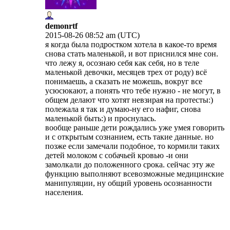
demonrtf
2015-08-26 08:52 am (UTC)
я когда была подростком хотела в какое-то время
снова стать маленькой, и вот приснился мне сон.
что лежу я, осознаю себя как себя, но в теле
маленькой девочки, месяцев трех от роду) всё
понимаешь, а сказать не можешь, вокруг все
усюсюкают, а понять что тебе нужно - не могут, в
общем делают что хотят невзирая на протесты:)
полежала я так и думаю-ну его нафиг, снова
маленькой быть:) и проснулась.
вообще раньше дети рождались уже умея говорить
и с открытым сознанием, есть такие данные. но
позже если замечали подобное, то кормили таких
детей молоком с собачьей кровью -и они
замолкали до положенного срока. сейчас эту же
функцию выполняют всевозможные медицинские
манипуляции, ну общий уровень осознанности
населения.