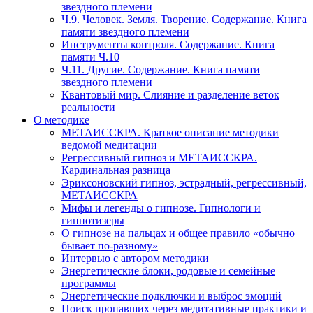
звездного племени
Ч.9. Человек. Земля. Творение. Содержание. Книга
памяти звездного племени
Инструменты контроля. Содержание. Книга
памяти Ч.10
Ч.11. Другие. Содержание. Книга памяти
звездного племени
Квантовый мир. Слияние и разделение веток
реальности
О методике
МЕТАИССКРА. Краткое описание методики
ведомой медитации
Регрессивный гипноз и МЕТАИССКРА.
Кардинальная разница
Эриксоновский гипноз, эстрадный, регрессивный,
МЕТАИССКРА
Мифы и легенды о гипнозе. Гипнологи и
гипнотизеры
О гипнозе на пальцах и общее правило «обычно
бывает по-разному»
Интервью с автором методики
Энергетические блоки, родовые и семейные
программы
Энергетические подключки и выброс эмоций
Поиск пропавших через медитативные практики и