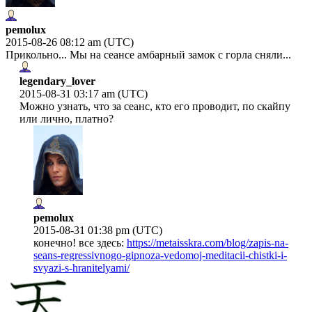
pemolux
2015-08-26 08:12 am (UTC)
Прикольно... Мы на сеансе амбарный замок с горла сняли...
legendary_lover
2015-08-31 03:17 am (UTC)
Можно узнать, что за сеанс, кто его проводит, по скайпу
или лично, платно?
pemolux
2015-08-31 01:38 pm (UTC)
конечно! все здесь:
https://metaisskra.com/blog/zapis-na-
seans-regressivnogo-gipnoza-vedomoj-meditacii-chistki-i-
svyazi-s-hranitelyami/