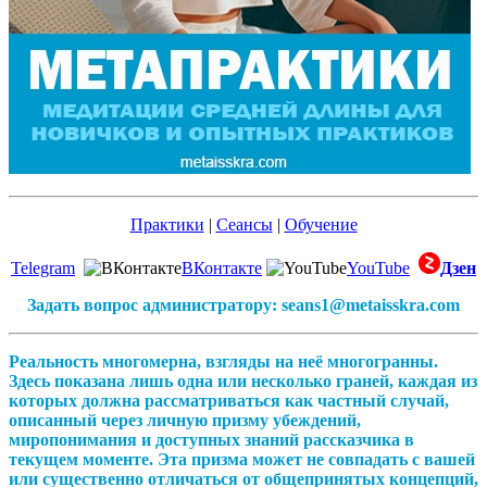
Практики
|
Сеансы
|
Обучение
Telegram
ВКонтакте
YouTube
Дзен
Задать вопрос администратору: seans1@metaisskra.com
Реальность многомерна, взгляды на неё многогранны.
Здесь показана лишь одна или несколько граней, каждая из
которых должна рассматриваться как частный случай,
описанный через личную призму убеждений,
миропонимания и доступных знаний рассказчика в
текущем моменте. Эта призма может не совпадать с вашей
или существенно отличаться от общепринятых концепций,