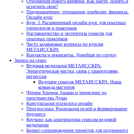
Отношения нового времени. Как найти, понять и
исцелить свои?
Предназначение, отношения, изобилие, финансы.
Онлайн курс
Курс 3. Расширенный онлайн курс для опытных
гипнологов и практиков
Наставничество и экспертиза сеансов для
опытных практиков
Часто задаваемые вопросы по курсам
МЕТАИССКРА
Контакты и реквизиты. Донейшн по сердцу
Запись на сеанс
Ведомая медитация МЕТАИССКРА.
Энергетическая чистка, связь с хранителями,
регрессия
Ведущие сеансов МЕТАИССКРА. Наша
команда мастеров
Чтение Хроник Акаши и ченнелинг из
пространства Души
Консультация психолога онлайн
Прогностика. Реализация целей и формирование
будущего
Коучинг, как альтернатива сеансам ведомой
медитации
Бизнес-сопровождение проектов для подлинного