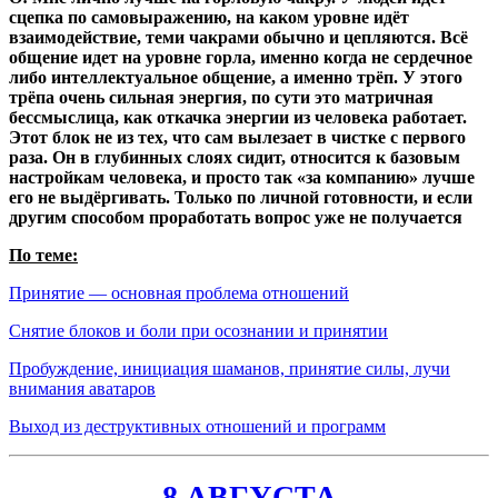
сцепка по самовыражению, на каком уровне идёт
взаимодействие, теми чакрами обычно и цепляются. Всё
общение идет на уровне горла, именно когда не сердечное
либо интеллектуальное общение, а именно трёп. У этого
трёпа очень сильная энергия, по сути это матричная
бессмыслица, как откачка энергии из человека работает.
Э
тот блок не из тех, что сам вылезает в чистке с первого
раза. Он в глубинных слоях сидит, относится к базовым
настройкам человека, и просто так «за компанию» лучше
его не выдёргивать. Только по личной готовности, и если
другим способом проработать вопрос уже не получается
По теме:
Принятие — основная проблема отношений
Снятие блоков и боли при осознании и принятии
Пробуждение, инициация шаманов, принятие силы, лучи
внимания аватаров
Выход из деструктивных отношений и программ
8 АВГУСТА