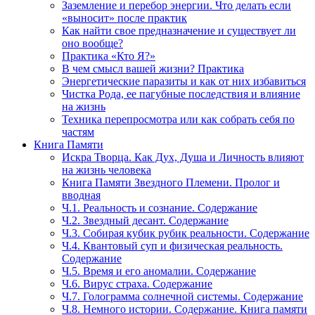
Заземление и перебор энергии. Что делать если
«выносит» после практик
Как найти свое предназначение и существует ли
оно вообще?
Практика «Кто Я?»
В чем смысл вашей жизни? Практика
Энергетические паразиты и как от них избавиться
Чистка Рода, ее пагубные последствия и влияние
на жизнь
Техника перепросмотра или как собрать себя по
частям
Книга Памяти
Искра Творца. Как Дух, Душа и Личность влияют
на жизнь человека
Книга Памяти Звездного Племени. Пролог и
вводная
Ч.1. Реальность и сознание. Содержание
Ч.2. Звездный десант. Содержание
Ч.3. Собирая кубик рубик реальности. Содержание
Ч.4. Квантовый суп и физическая реальность.
Содержание
Ч.5. Время и его аномалии. Содержание
Ч.6. Вирус страха. Содержание
Ч.7. Голограмма солнечной системы. Содержание
Ч.8. Немного истории. Содержание. Книга памяти