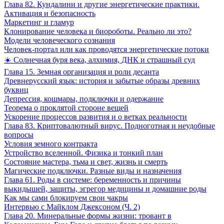
Глава 82. Кундалини и другие энергетические практики.
Активация и безопасность
Маркетинг и гламур
Клонирование человека и биороботы. Реально ли это?
Модели человеческого сознания
Человек-портал или как проводятся энергетические потоки
☀️ Солнечная буря века, алхимия, ДНК и страшный суд
Глава 15. Земная организация и роли десанта
Древнерусский язык: история и забытые образы древних
буквиц
Депрессия, кошмары, подключки и одержание
Теорема о проклятой стороне вещей
Ускорение процессов развития и о ветках реальности
Глава 83. Криптовалютный вирус. Подноготная и неудобные
вопросы
Условия земного контракта
Устройство вселенной. Физика и тонкий план
Состояние мастера, тьма и свет, жизнь и смерть
Магические подключки. Разные виды и назначения
Глава 61. Роды в системе: беременность и причины
выкидышей, защиты, эгрегор медицины и домашние роды
Как мы сами блокируем свои чакры
Интервью с Майклом Джексоном (Ч. 2)
Глава 20. Минеральные формы жизни: тровант в