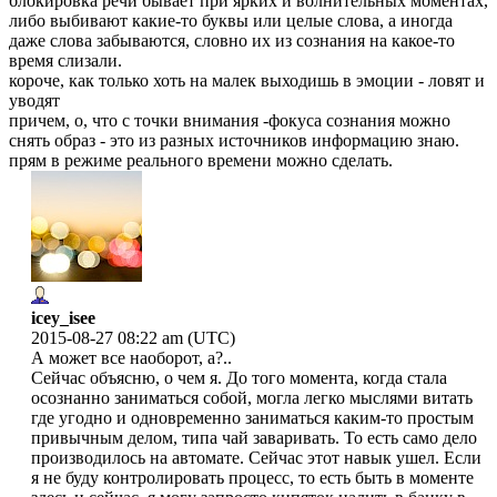
блокировка речи бывает при ярких и волнительных моментах,
либо выбивают какие-то буквы или целые слова, а иногда
даже слова забываются, словно их из сознания на какое-то
время слизали.
короче, как только хоть на малек выходишь в эмоции - ловят и
уводят
причем, о, что с точки внимания -фокуса сознания можно
снять образ - это из разных источников информацию знаю.
прям в режиме реального времени можно сделать.
icey_isee
2015-08-27 08:22 am (UTC)
А может все наоборот, а?..
Сейчас объясню, о чем я. До того момента, когда стала
осознанно заниматься собой, могла легко мыслями витать
где угодно и одновременно заниматься каким-то простым
привычным делом, типа чай заваривать. То есть само дело
производилось на автомате. Сейчас этот навык ушел. Если
я не буду контролировать процесс, то есть быть в моменте