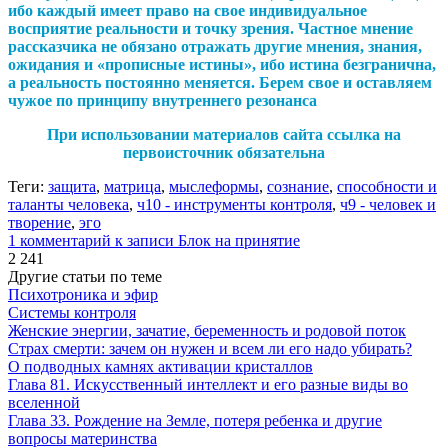
ибо каждый имеет право на свое индивидуальное
восприятие реальности и точку зрения. Частное мнение
рассказчика не обязано отражать другие мнения, знания,
ожидания и «прописные истины», ибо истина безгранична,
а реальность постоянно меняется. Берем свое и оставляем
чужое по принципу внутреннего резонанса
При использовании материалов сайта ссылка на
первоисточник обязательна
Теги:
защита
,
матрица
,
мыслеформы
,
сознание
,
способности и
таланты человека
,
ч10 - инструменты контроля
,
ч9 - человек и
творение
,
эго
1 комментарий
к записи Блок на принятие
2 241
Другие статьи по теме
Психотроника и эфир
Системы контроля
Женские энергии, зачатие, беременность и родовой поток
Страх смерти: зачем он нужен и всем ли его надо убирать?
О подводных камнях активации кристаллов
Глава 81. Искусственный интеллект и его разные виды во
вселенной
Глава 33. Рождение на Земле, потеря ребенка и другие
вопросы материнства