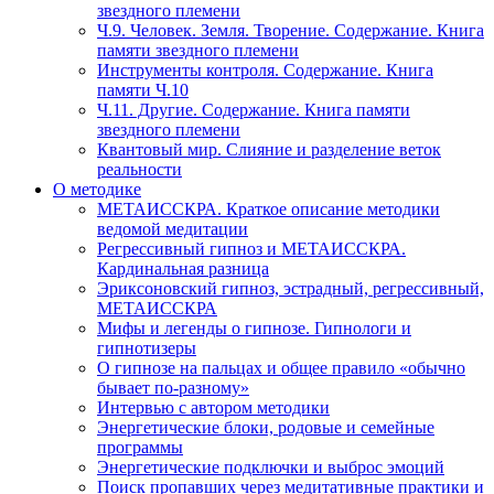
звездного племени
Ч.9. Человек. Земля. Творение. Содержание. Книга
памяти звездного племени
Инструменты контроля. Содержание. Книга
памяти Ч.10
Ч.11. Другие. Содержание. Книга памяти
звездного племени
Квантовый мир. Слияние и разделение веток
реальности
О методике
МЕТАИССКРА. Краткое описание методики
ведомой медитации
Регрессивный гипноз и МЕТАИССКРА.
Кардинальная разница
Эриксоновский гипноз, эстрадный, регрессивный,
МЕТАИССКРА
Мифы и легенды о гипнозе. Гипнологи и
гипнотизеры
О гипнозе на пальцах и общее правило «обычно
бывает по-разному»
Интервью с автором методики
Энергетические блоки, родовые и семейные
программы
Энергетические подключки и выброс эмоций
Поиск пропавших через медитативные практики и