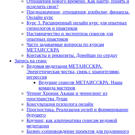
Отношения нового времени. Как найти, понять и
исцелить свои?
Предназначение, отношения, изобилие, финансы.
Онлайн курс
Курс 3. Расширенный онлайн курс для опытных
гипнологов и практиков
Наставничество и экспертиза сеансов для
опытных практиков
Часто задаваемые вопросы по курсам
МЕТАИССКРА
Контакты и реквизиты. Донейшн по сердцу
Запись на сеанс
Ведомая медитация МЕТАИССКРА.
Энергетическая чистка, связь с хранителями,
регрессия
Ведущие сеансов МЕТАИССКРА. Наша
команда мастеров
Чтение Хроник Акаши и ченнелинг из
пространства Души
Консультация психолога онлайн
Прогностика. Реализация целей и формирование
будущего
Коучинг, как альтернатива сеансам ведомой
медитации
Бизнес-сопровождение проектов для подлинного