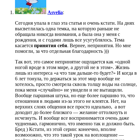
Asvelia
:
Сегодня упала в глаз эта статья и очень кстати. На днях
высветлилась одна темка, на которую раньше не
обращала никогда внимания, а была она у меня с
рождения, и с годами лишь все усугублялось. Тема
касается
принятия себя
. Вернее, непринятия. Но мне
помогли, за что отдельная благодарность )))
Так вот, это самое непринятие ощущается как «одной
ногой вроде в этом мире, а другой не в этом». Жизнь
лишь из интереса «а что там дальше-то будет?» И когда в
6 лет тонула, то держаться за этот мир вообще не
хотелось, просто смотрела сквозь толщу воды на солнце,
пока меня «случайно» не увидели и не вытащили.
Вообще паршивая штука, но еще более паршиво то, что
отношения в людьми из-за этого не клеятся. Нет, на
верхних слоях общения все просто идеально, а вот
доходит до более близкого — желание оттолкнуть и
исчезнуть. И вообще все воспринимается очень даже
чудненько, гармонично, что именно так и должно быть.
Бред ) Кстати, из этой серии: конеечно, вполне
возмооожно, что это такой урок на воплощение —