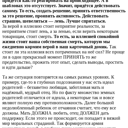
придётся как-то реагировать на происходящее. А в
шаблонах это отсутствует. Значит, придётся действовать
самому. То есть, создать решение, принять ответственность
за это решение, проявить активность. Действовать
страшно, шевелиться — лень. Лучше спрятаться.
За верой в иллюзию стоит неприятие реальности, за
неприятием стоит лень, а за ленью, если верить некоторым
товарищам, стоит смерть.
То есть, за иллюзией спокойной
жизни стоит наша собственная смерть, которую мы
ежедневно кормим верой в наш карточный домик.
Так
стоит ли эта иллюзия всех потраченных на неё сил? Не проще
ли в один прекрасный момент ПРИНЯТЬ то же
предательство, прожить этот опыт, сделать выводы, простить
и идти дальше?
Та же ситуация повторяется на самых разных уровнях. К
примеру, где-то в глубинах подсознания у нас есть идеал
родителей – беззаветно любящая, заботливая мать и
надёжный, мудрый отец. Но по факту множество земных
родителей отличается от идеала, а некоторые так и вовсе
являют полную ему противоположность. Далее большой
недолюбленный ребенок от отчаяния считает, что ему все
должны. Мать ДОЛЖНА любить, отец ДОЛЖЕН дать
поддержку. Если этого не происходит, он попадает в вязкий
мир моральных страданий. Так формируется армия