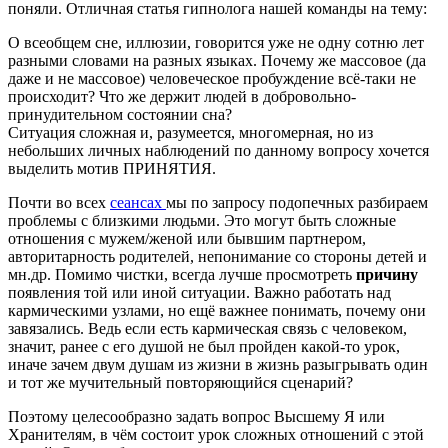
поняли. Отличная статья гипнолога нашей команды на тему:
О всеобщем сне, иллюзии, говорится уже не одну сотню лет
разными словами на разных языках. Почему же массовое (да
даже и не массовое) человеческое пробуждение всё-таки не
происходит? Что же держит людей в добровольно-
принудительном состоянии сна?
Ситуация сложная и, разумеется, многомерная, но из
небольших личных наблюдений по данному вопросу хочется
выделить мотив ПРИНЯТИЯ.
Почти во всех
сеансах
мы по запросу подопечных разбираем
проблемы с близкими людьми. Это могут быть сложные
отношения с мужем/женой или бывшим партнером,
авторитарность родителей, непонимание со стороны детей и
мн.др. Помимо чистки, всегда лучше просмотреть
причину
появления той или иной ситуации. Важно работать над
кармическими узлами, но ещё важнее понимать, почему они
завязались. Ведь если есть кармическая связь с человеком,
значит, ранее с его душой не был пройден какой-то урок,
иначе зачем двум душам из жизни в жизнь разыгрывать один
и тот же мучительный повторяющийся сценарий?
Поэтому целесообразно задать вопрос Высшему Я или
Хранителям, в чём состоит урок сложных отношений с этой