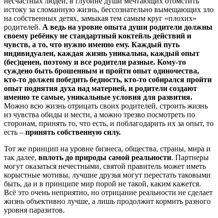
несчастных людей, в глубине души мечтающих отомстить
истоку за сломанную жизнь, бессознательно вымещающих зло
на собственных детях, замыкая тем самым круг «плохих»
родителей.
А ведь на уровне опыта души родители должны
своему ребёнку не стандартный коктейль действий и
чувств, а то, что нужно именно ему. Каждый путь
индивидуален, каждая жизнь уникальна, каждый опыт
(бес)ценен, поэтому и все родители разные. Кому-то
суждено быть брошенным и пройти опыт одиночества,
кто-то должен победить бедность, кто-то собирался пройти
опыт поднятия духа над материей, и родители создают
именно те самые, уникальные условия для развития.
Можно всю жизнь отрицать своих родителей, строить жизнь
из чувства обиды и мести, а можно трезво посмотреть по
сторонам, принять то, что есть, и поблагодарить их за опыт, то
есть –
принять собственную силу.
Тот же принцип на уровне бизнеса, общества, страны, мира и
так далее,
вплоть до природы самой реальности
. Партнеры
могут оказаться нечестными, святой правитель может иметь
корыстные мотивы, лучшие друзья могут перестать таковыми
быть, да и в принципе мир порой не такой, каким кажется.
Всё это очень неприятно, но отрицание реальности не сделает
жизнь объективно лучше, а лишь продолжит кормить разного
уровня паразитов.