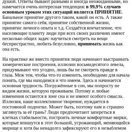
душой. Ответы бывают разными и иногда неожиданными, но
намечается очень интересная тенденция:
в 99,9% случаев
основным уроком этих ситуаций является ПРИНЯТИЕ
.
Банальное принятие другого таким, какой он есть. А также
принятие самого себя, принятие собственной жизни,
принятие личного опыта и т.д. Создаётся впечатление, что
населяющие планету люди при всех своих различиях имеют
несколько общих задач: научиться смотреть на вещи
беспристрастно, любить безусловно,
принимать
жизнь как
она есть.
На практике же вместо принятия люди начинают выстраивать
химерические построения, иллюзии восьмидесятого левела,
придумывают что угодно, лишь бы не смотреть правде в
глаза. Меж тем, чтобы что-то изменить, необходимо для начала
понять, где мы находимся и что имеем. Здесь и начинается
основная трудность. Погружённые в сон, мы попросту не
видим жизни, которую проживаем. Потому и любые
изменения остаются в зоне сна и не имеют особого смысла.
Иллюзия, наше коллективное творение, нуждается в
постоянной подпитке. Может быть, поэтому нам и страшно
заглянуть за её грань? Люди предпочитают запереться в
клетках стабильности, построить личные комфортные мирки,
которые впишутся в этот большой, угрожающий, меняющийся
мирище и хотя бы ненадолго зафиксируют его в незыблемом