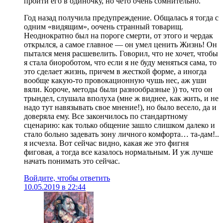
пройти его в одиночку, но чето очень сомнительно.
Год назад получила предупреждение. Общалась я тогда с
одним «видящим», оочень странный товарищ.
Неоднократно был на пороге смерти, от этого и чердак
открылся, а самое главное — он умел ценить Жизнь! Он
пытался меня расшевелить. Говорил, что не хочет, чтобы
я стала биороботом, что если я не буду меняться сама, то
это сделает жизнь, причем в жесткой форме, а иногда
вообще какую-то провокационную чушь нес, аж уши
вяли. Короче, методы были разнообразные )) то, что он
трындел, слушала вполуха (мне ж виднее, как жить, и не
надо тут навязывать свое мнение!), но было весело, да и
доверяла ему. Все закончилось по стандартному
сценарию: как только общение зашло слишком далеко и
стало больно задевать зону личного комфорта… та-дам!..
я исчезла. Вот сейчас видно, какая же это фигня
фиговая, а тогда все казалось нормальным. И уж лучше
начать понимать это сейчас.
Войдите, чтобы ответить
10.05.2019 в 22:44