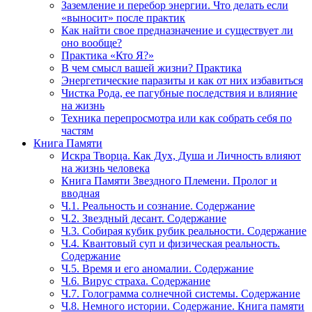
Заземление и перебор энергии. Что делать если
«выносит» после практик
Как найти свое предназначение и существует ли
оно вообще?
Практика «Кто Я?»
В чем смысл вашей жизни? Практика
Энергетические паразиты и как от них избавиться
Чистка Рода, ее пагубные последствия и влияние
на жизнь
Техника перепросмотра или как собрать себя по
частям
Книга Памяти
Искра Творца. Как Дух, Душа и Личность влияют
на жизнь человека
Книга Памяти Звездного Племени. Пролог и
вводная
Ч.1. Реальность и сознание. Содержание
Ч.2. Звездный десант. Содержание
Ч.3. Собирая кубик рубик реальности. Содержание
Ч.4. Квантовый суп и физическая реальность.
Содержание
Ч.5. Время и его аномалии. Содержание
Ч.6. Вирус страха. Содержание
Ч.7. Голограмма солнечной системы. Содержание
Ч.8. Немного истории. Содержание. Книга памяти