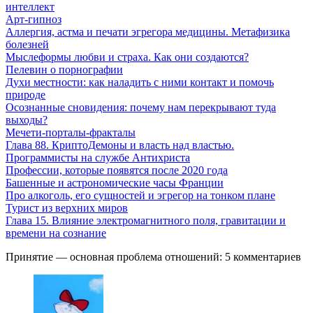
интеллект
Арт-гипноз
Аллергия, астма и печати эгрегора медицины. Метафизика
болезней
Мыслеформы любви и страха. Как они создаются?
Пелевин о порнографии
Духи местности: как наладить с ними контакт и помочь
природе
Осознанные сновидения: почему нам перекрывают туда
выходы?
Мечети-порталы-фракталы
Глава 88. КриптоДемоны и власть над властью.
Программисты на службе Антихриста
Профессии, которые появятся после 2020 года
Башенные и астрономические часы Франции
Про алкоголь, его сущностей и эгрегор на тонком плане
Турист из верхних миров
Глава 15. Влияние электромагнитного поля, гравитации и
времени на сознание
Принятие — основная проблема отношений: 5 комментариев