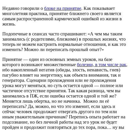
Недавно говорили о
блоке на принятие
. Как показывает
многолетняя практика, принятие ближнего своего является
самым распространенной кармической ошибкой из жизни в
жизнь.
Подопечные в сеансах часто спрашивают: «А чем мы таким
занимались (с родителями, близкими) в прошлых жизнях, что
теперь не можем настроить нормальные отношения, и как это
изменить? Можно ли переписать прошлый опыт?»
Принятие — один из основных земных уроков, на базе
которого возникают множественные
болезни, в том числе рак
,
ибо накопленный негатив (обиды, злость, ненависть, гнев)
пагубно влияет на энергетику, как объекта внимания, так и
генератора. Сценарии прохождения или не прохождения
урока могут меняться, но суть остается одной — полное или
частичное отсутствие принятия. Так какая разница, чем вы
занимались в ПЖ, если ошибка остается одной и той же?
Меняется лишь обертка, но не начинка. Можно ли её
переписать? Да, можно, но что это изменит, если здесь и
сейчас человек продолжает отвергать другого по тем или
иным уважительным причинам? Перепись опыта работает на
подсознание, но без личной работы над эго урок не будет
пройден и продолжит повторяться до тех пора, пока… ну вы