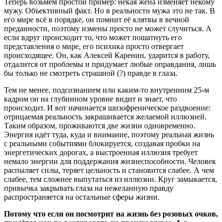
Теперь возьмём простой пример: некая жена изменяет некому
мужу. Объективный факт. Но в реальности мужа это не так. В
его мире всё в порядке, он помнит её клятвы в вечной
преданности, поэтому измены просто не может случиться. А
если вдруг происходит то, что может пошатнуть его
представления о мире, его психика просто отвергает
происходящее. Он, как Алексей Каренин, ударится в работу,
отдалится от проблемы и придумает любые оправдания, лишь
бы только не смотреть страшной (?) правде в глаза.
Тем не менее, подсознанием или каким-то внутренним 25-м
кадром он на глубинном уровне видит и знает, что
происходит. И вот начинается шизофреническое раздвоение:
отрицаемая реальность закрашивается желаемой иллюзией.
Таким образом, проживаются две жизни одновременно.
Энергия идёт туда, куда и внимание, поэтому реальная жизнь
с реальными событиями блокируется, создавая пробки на
энергетических дорогах, а выстроенная иллюзия требует
немало энергии для поддержания жизнеспособности. Человек
распыляет силы, теряет цельность и становится слабее. А чем
слабее, тем сложнее выпутаться из иллюзии. Круг замыкается,
привычка закрывать глаза на нежеланную правду
распространяется на остальные сферы жизни.
Потому что если он посмотрит на жизнь без розовых очков,