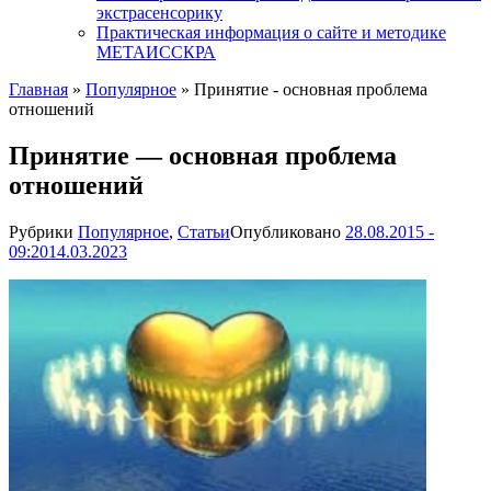
экстрасенсорику
Практическая информация о сайте и методике
МЕТАИССКРА
Главная
»
Популярное
»
Принятие - основная проблема
отношений
Принятие — основная проблема
отношений
Рубрики
Популярное
,
Статьи
Опубликовано
28.08.2015 -
09:20
14.03.2023