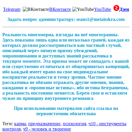
Telegram
ВКонтакте
YouTube
Дзен
Задать вопрос администратору: seans1@metaisskra.com
Реальность многомерна, взгляды на неё многогранны.
Здесь показана лишь одна или несколько граней, каждая из
которых должна рассматриваться как частный случай,
описанный через личную призму убеждений,
миропонимания и доступных знаний рассказчика в
текущем моменте. Эта призма может не совпадать с вашей
или существенно отличаться от общепринятых концепций,
ибо каждый имеет право на свое индивидуальное
восприятие реальности и точку зрения. Частное мнение
рассказчика не обязано отражать другие мнения, знания,
ожидания и «прописные истины», ибо истина безгранична,
а реальность постоянно меняется. Берем свое и оставляем
чужое по принципу внутреннего резонанса
При использовании материалов сайта ссылка на
первоисточник обязательна
Теги:
карма
,
предназначение
,
психология
,
ч10 - инструменты
контроля
,
ч9 - человек и творение