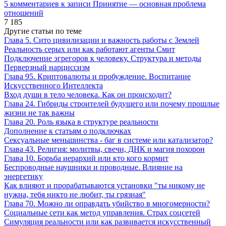
5 комментариев
к записи Принятие — основная проблема
отношений
7 185
Другие статьи по теме
Глава 5. Сито цивилизации и важность работы с Землей
Реальность серых или как работают агенты Смит
Подключение эгрегоров к человеку. Структура и методы
Перверзный нарциссизм
Глава 95. Криптовалюты и пробуждение. Воспитание
Искусственного Интеллекта
Вход души в тело человека. Как он происходит?
Глава 24. Гибриды строителей будущего или почему прошлые
жизни не так важны
Глава 20. Роль языка в структуре реальности
Дополнение к статьям о подключках
Сексуальные меньшинства - баг в системе или катализатор?
Глава 43. Религия: молитвы, свечи, ДНК и магия похорон
Глава 10. Борьба иерархий или кто кого кормит
Беспроводные наушники и проводные. Влияние на
энергетику
Как влияют и прорабатываются установки "ты никому не
нужна, тебя никто не любит, ты грязная"
Глава 70. Можно ли оправдать убийство в многомерности?
Социальные сети как метод управления. Страх соцсетей
Симуляция реальности или как развивается искусственный