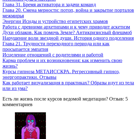
Глава 31. Бремя активатора и задачи команд
Глава 20. Смена мерности: потоп, война и закрытие порталов
межмирья
Энергии Исиды и устройство египетских храмов
Работа с древними архетипами и к чему приводит аскетизм
Духи облаков. Как помочь Земле? Антикризисный флешмоб
Нарушение воли звездной души. История одного подселения
Глава 21. Трудности переходного периода или как
просыпается эмпатия
Исцеление отношений с родителями и работой
Карма проблем и их возникновения: как изменить свою
жизнь?
Курсы гипноза МЕТАИССКРА. Регрессивный гипноз,
энергопрактики. Отзывы
Как работает визуализация в практиках? Образы идут из тела
или из ума?
Есть ли жизнь после курсов ведомой медитации? Отзыв: 5
комментариев