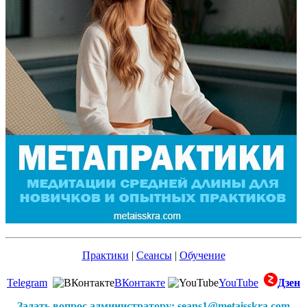
Практики
|
Сеансы
|
Обучение
Telegram
ВКонтакте
YouTube
Дзен
Задать вопрос администратору: seans1@metaisskra.com