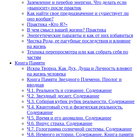
Заземление и перебор энергии. Что делать если
«выносит» после практик
Как найти свое предназначение и существует ли
оно вообще?
Практика «Кто Я?»
В чем смысл вашей жизни? Практика
Энергетические паразиты и как от них избавиться
Чистка Рода, ее пагубные последствия и влияние
на жизнь
Техника перепросмотра или как собрать себя по
частям
Книга Памяти
Искра Творца. Как Дух, Душа и Личность влияют
на жизнь человека
Книга Памяти Звездного Племени. Пролог и
вводная
Ч.1. Реальность и сознание. Содержание
Ч.2. Звездный десант. Содержание
Ч.3. Собирая кубик рубик реальности. Содержание
Ч.4. Квантовый суп и физическая реальность.
Содержание
Ч.5. Время и его аномалии. Содержание
Ч.6. Вирус страха. Содержание
Ч.7. Голограмма солнечной системы. Содержание
Ч.8. Немного истории. Содержание. Книга памяти