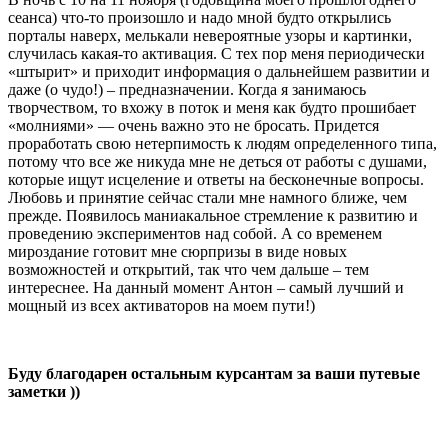
сеанса) что-то произошло и надо мной будто открылись
порталы наверх, мелькали невероятные узоры и картинки,
случилась какая-то активация. С тех пор меня периодически
«штырит» и приходит информация о дальнейшем развитии и
даже (о чудо!) – предназначении. Когда я занимаюсь
творчеством, то вхожу в поток и меня как будто прошибает
«молниями» — очень важно это не бросать. Придется
проработать свою нетерпимость к людям определенного типа,
потому что все же никуда мне не деться от работы с душами,
которые ищут исцеление и ответы на бесконечные вопросы.
Любовь и принятие сейчас стали мне намного ближе, чем
прежде. Появилось маниакальное стремление к развитию и
проведению экспериментов над собой. А со временем
мироздание готовит мне сюрпризы в виде новых
возможностей и открытий, так что чем дальше – тем
интереснее. На данный момент Антон – самый лучший и
мощный из всех активаторов на моем пути!)
Буду благодарен остальным курсантам за ваши путевые
заметки ))