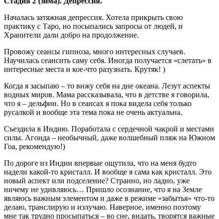
Стадия 2 (зима). Депрессия.
Началась затяжная депрессия. Хотела прикрыть свою
практику с Таро, но посыпались запросы от людей, и
Хранители дали добро на продолжение.
Провожу сеансы гипноза, много интересных случаев.
Научилась сеансить саму себя. Иногда получается «слетать» в
интересные места и кое-что разузнать. Крутяк! )
Когда я засыпаю – то вижу себя на дне океана. Лезут аспекты
водных миров. Мама рассказывала, что в детстве я говорила,
что я – дельфин. Но в сеансах я пока видела себя только
русалкой и вообще эта тема пока не очень актуальна.
Съездила в Индию. Поработала с сердечной чакрой и местами
силы. Агонда – необычный, даже волшебный пляж на Южном
Гоа, рекомендую!)
По дороге из Индии впервые ощутила, что на меня будто
надели какой-то кристалл. И вообще я сама как кристалл. Это
новый аспект или подселение? Странно, но ладно, уже
ничему не удивляюсь… Пришло осознание, что я на Земле
являюсь важным элементом и даже в режиме «забытья» что-то
делаю, транслирую и излучаю. Наверное, именно поэтому
мне так трудно просыпаться – во сне, видать, творятся важные