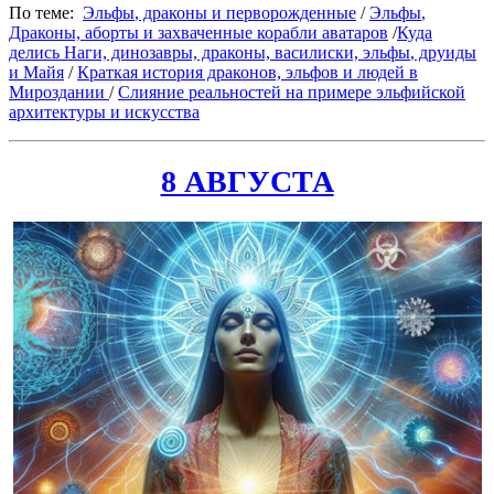
По теме:
Эльфы
, драконы и перворожденные
/
Эльфы
,
Драконы, аборты и захваченные корабли аватаров
/
Куда
делись Наги, динозавры, драконы, василиски,
эльфы
, друиды
и Майя
/
Краткая история драконов, эльфов и людей в
Мироздании
/
Слияние реальностей на примере эльфийской
архитектуры и искусства
8 АВГУСТА