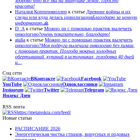
здорово что все мы на Матушке Земле. Просто
красота!
Наталия Коппенмюллер
к статье
Древние войны и их
следы или куда делась цивилизация
Благодарю за ценную
информацию.🙏
D_A
к статье
Можно ли с помощью практик вылечить
онкологию?
очень показательно, благодарю!
atalia
к статье
Можно ли с помощью практик вылечить
онкологию?
Моя подруга вылечила онкологию без химии,
с помощью практик. Полгода мокрых холодных
обертываний, купаний в источниках, голодовка 40 дней
и…
Соц сети
ВКонтакте
Facebook
You
Tube
Одноклассники
Instagram
Twitter
Telegram
Яндекс Дзен
RSS лента
https://metaisskra.com/feed/
Новые статьи
РАСПИСАНИЕ 2026
Энергетическая чистка страхов, вирусных и родовых
программ