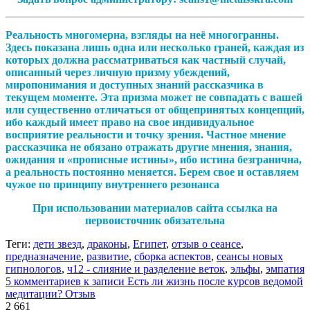
Реальность многомерна, взгляды на неё многогранны.
Здесь показана лишь одна или несколько граней, каждая из
которых должна рассматриваться как частный случай,
описанный через личную призму убеждений,
миропонимания и доступных знаний рассказчика в
текущем моменте. Эта призма может не совпадать с вашей
или существенно отличаться от общепринятых концепций,
ибо каждый имеет право на свое индивидуальное
восприятие реальности и точку зрения. Частное мнение
рассказчика не обязано отражать другие мнения, знания,
ожидания и «прописные истины», ибо истина безгранична,
а реальность постоянно меняется. Берем свое и оставляем
чужое по принципу внутреннего резонанса
При использовании материалов сайта ссылка на
первоисточник обязательна
Теги:
дети звезд
,
драконы
,
Египет
,
отзыв о сеансе
,
предназначение
,
развитие
,
сборка аспектов
,
сеансы новых
гипнологов
,
ч12 - слияние и разделение веток
,
эльфы
,
эмпатия
5 комментариев
к записи Есть ли жизнь после курсов ведомой
медитации? Отзыв
2 661