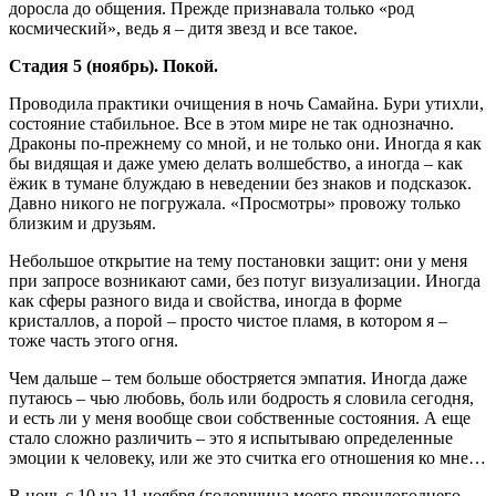
доросла до общения. Прежде признавала только «род
космический», ведь я – дитя звезд и все такое.
Стадия 5 (ноябрь). Покой.
Проводила практики очищения в ночь Самайна. Бури утихли,
состояние стабильное. Все в этом мире не так однозначно.
Драконы по-прежнему со мной, и не только они. Иногда я как
бы видящая и даже умею делать волшебство, а иногда – как
ёжик в тумане блуждаю в неведении без знаков и подсказок.
Давно никого не погружала. «Просмотры» провожу только
близким и друзьям.
Небольшое открытие на тему постановки защит: они у меня
при запросе возникают сами, без потуг визуализации. Иногда
как сферы разного вида и свойства, иногда в форме
кристаллов, а порой – просто чистое пламя, в котором я –
тоже часть этого огня.
Чем дальше – тем больше обостряется эмпатия. Иногда даже
путаюсь – чью любовь, боль или бодрость я словила сегодня,
и есть ли у меня вообще свои собственные состояния. А еще
стало сложно различить – это я испытываю определенные
эмоции к человеку, или же это считка его отношения ко мне…
В ночь с 10 на 11 ноября (годовщина моего прошлогоднего