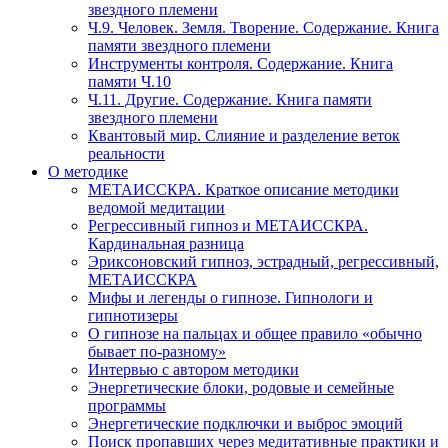
звездного племени
Ч.9. Человек. Земля. Творение. Содержание. Книга
памяти звездного племени
Инструменты контроля. Содержание. Книга
памяти Ч.10
Ч.11. Другие. Содержание. Книга памяти
звездного племени
Квантовый мир. Слияние и разделение веток
реальности
О методике
МЕТАИССКРА. Краткое описание методики
ведомой медитации
Регрессивный гипноз и МЕТАИССКРА.
Кардинальная разница
Эриксоновский гипноз, эстрадный, регрессивный,
МЕТАИССКРА
Мифы и легенды о гипнозе. Гипнологи и
гипнотизеры
О гипнозе на пальцах и общее правило «обычно
бывает по-разному»
Интервью с автором методики
Энергетические блоки, родовые и семейные
программы
Энергетические подключки и выброс эмоций
Поиск пропавших через медитативные практики и