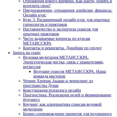
Отношения нового времени. Как найти, понять и
исцелить свои?
Предназначение, отношения, изобилие, финансы.
Онлайн курс
Курс 3. Расширенный онлайн курс для опытных
гипнологов и практиков
Наставничество и экспертиза сеансов для
опытных практиков
Часто задаваемые вопросы по курсам
МЕТАИССКРА
Контакты и реквизиты. Донейшн по сердцу
Запись на сеанс
Ведомая медитация МЕТАИССКРА.
Энергетическая чистка, связь с хранителями,
регрессия
Ведущие сеансов МЕТАИССКРА. Наша
команда мастеров
Чтение Хроник Акаши и ченнелинг из
пространства Души
Консультация психолога онлайн
Прогностика. Реализация целей и формирование
будущего
Коучинг, как альтернатива сеансам ведомой
медитации
Бизнес-сопровождение проектов для подлинного