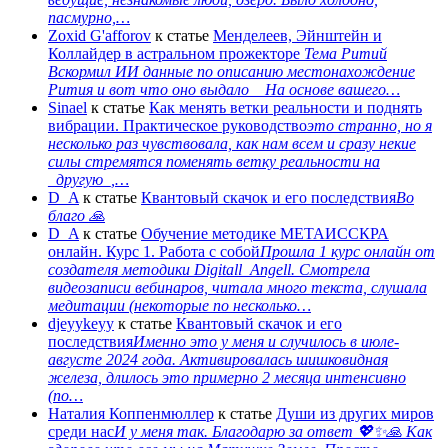
пасмурно,…
Zoxid G'afforov
к статье
Менделеев, Эйнштейн и
Коллайдер в астральном прожекторе
Тема Ритий
Вскормил ИИ данные по описанию местонахождение
Рития и вот что оно выдало На основе вашего…
Sinael
к статье
Как менять ветки реальности и поднять
вибрации. Практическое руководство
это странно, но я
несколько раз чувствовала, как нам всем и сразу некие
силы стремятся поменять ветку реальности на
_другую_,…
D_A
к статье
Квантовый скачок и его последствия
Во
благо 🙏
D_A
к статье
Обучение методике МЕТАИССКРА
онлайн. Курс 1. Работа с собой
Прошла 1 курс онлайн от
создателя методики Digitall_Angell. Смотрела
видеозаписи вебинаров, читала много текста, слушала
медитации (некоторые по несколько…
djeyykeyy
к статье
Квантовый скачок и его
последствия
Именно это у меня и случилось в июле-
августе 2024 года. Активировалась шишковидная
железа, длилось это примерно 2 месяца интенсивно
(по…
Наталия Коппенмюллер
к статье
Души из других миров
среди нас
И у меня так. Благодарю за ответ 💖✨️🙏 Как