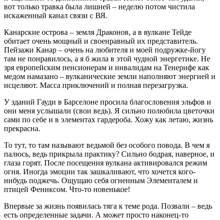
вот только травка была лишней – неделю потом чистила
искаженный канал связи с ВЯ.
Канарские острова – земля Драконов, а в вулкане Тейде
обитает очень мощный и своенравный их представитель.
Пейзажи Канар – очень на любителя и моей подружке-йогу
там не понравилось, а я б жила в этой чудной энергетике. Не
зря европейским пенсионерам и инвалидам на Тенерифе как
медом намазано – вулканические земли наполняют энергией и
исцеляют. Масса приключений и полная перезагрузка.
У зданий Гауди в Барселоне просила благословения эльфов и
они меня услышали (свои ведь). Я сильно полюбила цветочки
сами по себе и в элементах гардероба. Хожу как летаю, жизнь
прекрасна.
То тут, то там называют ведьмой без особого повода. В чем я
палюсь, ведь прикрыла практику? Сильно бодрая, наверное, и
глаза горят. После посещения вулкана активировался режим
огня. Иногда эмоции так зашкаливают, что хочется кого-
нибудь поджечь. Ощущаю себя огненным Элементалем и
птицей Фениксом. Что-то новенькое!
Впервые за жизнь появилась тяга к теме рода. Позвали – ведь
есть определенные задачи. А может просто наконец-то