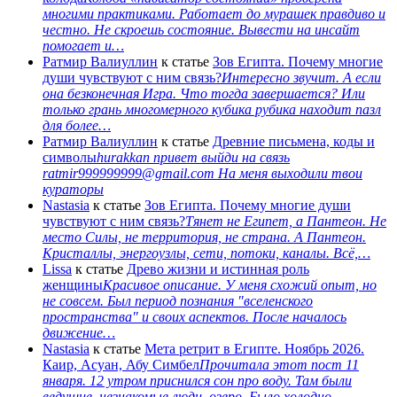
многими практиками. Работает до мурашек правдиво и
честно. Не скроешь состояние. Вывести на инсайт
помогает и…
Ратмир Валиуллин
к статье
Зов Египта. Почему многие
души чувствуют с ним связь?
Интересно звучит. А если
она безконечная Игра. Что тогда завершается? Или
только грань многомерного кубика рубика находит пазл
для более…
Ратмир Валиуллин
к статье
Древние письмена, коды и
символы
hurakkan привет выйди на связь
ratmir999999999@gmail.com На меня выходили твои
кураторы
Nastasia
к статье
Зов Египта. Почему многие души
чувствуют с ним связь?
Тянет не Египет, а Пантеон. Не
место Силы, не территория, не страна. А Пантеон.
Кристаллы, энергоузлы, сети, потоки, каналы. Всё,…
Lissa
к статье
Древо жизни и истинная роль
женщины
Красивое описание. У меня схожий опыт, но
не совсем. Был период познания "вселенского
пространства" и своих аспектов. После началось
движение…
Nastasia
к статье
Мета ретрит в Египте. Ноябрь 2026.
Каир, Асуан, Абу Симбел
Прочитала этот пост 11
января. 12 утром приснился сон про воду. Там были
ведущие, незнакомые люди, озеро. Было холодно,