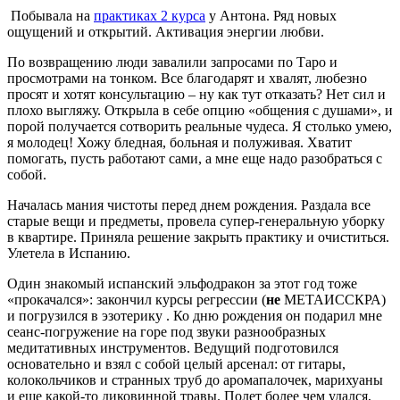
Побывала на
практиках 2 курса
у Антона. Ряд новых
ощущений и открытий. Активация энергии любви.
По возвращению люди завалили запросами по Таро и
просмотрами на тонком. Все благодарят и хвалят, любезно
просят и хотят консультацию – ну как тут отказать? Нет сил и
плохо выгляжу. Открыла в себе опцию «общения с душами», и
порой получается сотворить реальные чудеса. Я столько умею,
я молодец! Хожу бледная, больная и полуживая. Хватит
помогать, пусть работают сами, а мне еще надо разобраться с
собой.
Началась мания чистоты перед днем рождения. Раздала все
старые вещи и предметы, провела супер-генеральную уборку
в квартире. Приняла решение закрыть практику и очиститься.
Улетела в Испанию.
Один знакомый испанский эльфодракон за этот год тоже
«прокачался»: закончил курсы регрессии (
не
МЕТАИССКРА)
и погрузился в эзотерику . Ко дню рождения он подарил мне
сеанс-погружение на горе под звуки разнообразных
медитативных инструментов. Ведущий подготовился
основательно и взял с собой целый арсенал: от гитары,
колокольчиков и странных труб до аромапалочек, марихуаны
и еще какой-то диковинной травы. Полет более чем удался,