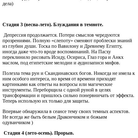
дела)
Стадия 3 (весна-лето). Блуждания в темноте.
Депрессия продолжается. Потери смыслов чередуются
прозрениями. Полную «слепоту» сменяют проблески знаний
из глубин души. Тоска по Вавилону и Древнему Египту,
иногда даже что-то вроде воспоминаний. На Пасху
переклинило рисовать Исиду, Осириса, Глаз гора и Анкх
маслом, под египетские мелодии и аудиозаписи мифов.
Полезла тема рун и Скандинавских богов. Никогда не имела к
ним особого интереса, но время от времени приходят
картинками как ответы на вопросы или магические
инструменты. Переборщила с одной руной в целях
трансформации и пришлось сильно понервничать от эффекта.
Теперь использую их только для защиты.
Впервые обнаружила в сеансе тему своих темных аспектов.
Не всегда же быть белым Дракончиком и божьим
одуванчиком )
Стадия 4 (лето-осень). Прорыв.