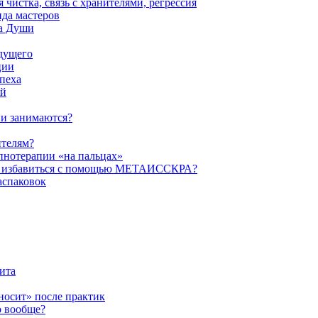
истка, связь с хранителями, регрессия
да мастеров
ва Души
удущего
ции
пеха
ой
ни занимаются?
ителям?
пнотерапии «на пальцах»
их избавиться с помощью МЕТАИССКРА?
аспаковок
ита
ыносит» после практик
о вообще?