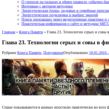
О гипнозе на пальцах и общее правило «обычно бы
Интервью с автором методики
Энергетические блоки, родовые и семейные прогр
Энергетические подключки и выброс эмоций
Поиск пропавших через медитативные практики и 
Практическая информация о сайте и методике М
Главная
»
Книга Памяти
»
Глава 23. Технологии серых и совы
Глава 23. Технологии серых и совы в 
Рубрики
Книга Памяти
,
Популярное
Опубликовано
10.01.2016 -
Серые показываются в разных ипостасях практически во всех ф