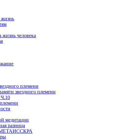
а жизнь
тям
а жизнь человека
ая
ржание
звездного племени
 памяти звездного племени
 Ч.10
 племени
ности
ой медитации
ая разница
й, МЕТАИССКРА
еры