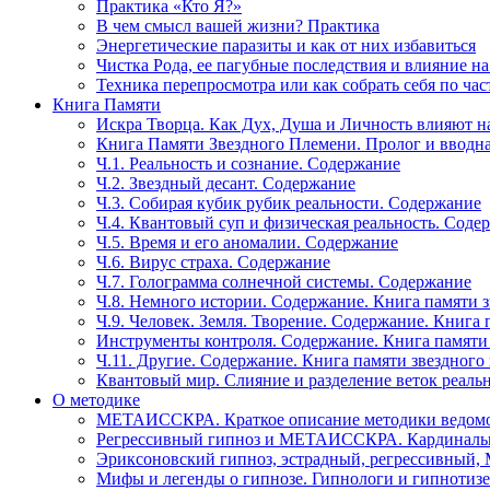
Практика «Кто Я?»
В чем смысл вашей жизни? Практика
Энергетические паразиты и как от них избавиться
Чистка Рода, ее пагубные последствия и влияние н
Техника перепросмотра или как собрать себя по час
Книга Памяти
Искра Творца. Как Дух, Душа и Личность влияют н
Книга Памяти Звездного Племени. Пролог и вводн
Ч.1. Реальность и сознание. Содержание
Ч.2. Звездный десант. Содержание
Ч.3. Собирая кубик рубик реальности. Содержание
Ч.4. Квантовый суп и физическая реальность. Соде
Ч.5. Время и его аномалии. Содержание
Ч.6. Вирус страха. Содержание
Ч.7. Голограмма солнечной системы. Содержание
Ч.8. Немного истории. Содержание. Книга памяти 
Ч.9. Человек. Земля. Творение. Содержание. Книга
Инструменты контроля. Содержание. Книга памяти
Ч.11. Другие. Содержание. Книга памяти звездного
Квантовый мир. Слияние и разделение веток реаль
О методике
МЕТАИССКРА. Краткое описание методики ведом
Регрессивный гипноз и МЕТАИССКРА. Кардинальн
Эриксоновский гипноз, эстрадный, регрессивны
Мифы и легенды о гипнозе. Гипнологи и гипнотиз