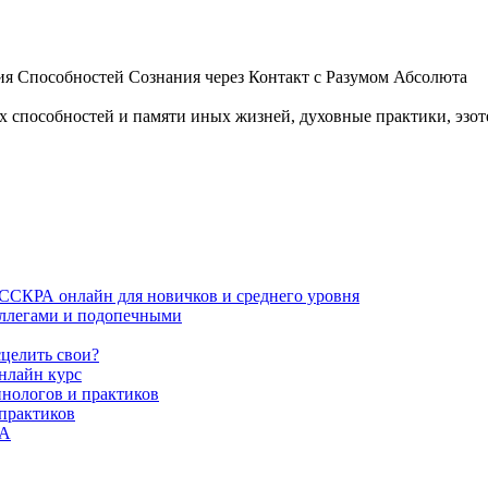
 Способностей Сознания через Контакт с Разумом Абсолюта
пособностей и памяти иных жизней, духовные практики, эзотер
ИССКРА онлайн для новичков и среднего уровня
коллегами и подопечными
сцелить свои?
нлайн курс
пнологов и практиков
 практиков
РА