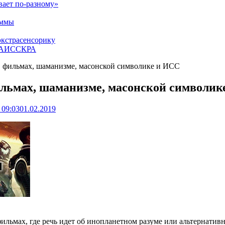
вает по-разному»
аммы
экстрасенсорику
ЕТАИССКРА
 в фильмах, шаманизме, масонской символике и ИСС
фильмах, шаманизме, масонской символи
 09:03
01.02.2019
ильмах, где речь идет об инопланетном разуме или альтернатив