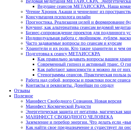
Ведомая медитация МЕТАИССКРА. Энергетическая ч
Ведущие сеансов МЕТАИССКРА. Наша коман
Чтение Хроник Акаши и ченнелинг из пространст
Консультация психолога онлайн
Прогностика. Реализация целей и формирование б
Коучинг, как альтернатива сеансам ведомой медита
Бизнес-сопровождение проектов для подлинного ус
Индивидуальная работа с двойником, дублем, маск
Часто задаваемые вопросы по сеансам и курсам
Хранители и их роли. Кто такие хранители и чем о
Подготовка к сеансу МЕТАИССКРА
Как правильно задавать вопросы вашим хран
Современный гипноз и активный транс. О ги
Как работают зависимости и можно ли от н
Стенограммы сеансов. Практическая польза р
Работа над собой, вопросы и практики после сеанса
Контакты и реквизиты. Донейшн по сердцу
Отзывы
Полезное
Манифест Свободного Сознания. Новая версия
Манифест Космической Радости
Энергетическая защита от негатива, магическая защ
МАНИФЕСТ СВОБОДНОГО ЧЕЛОВЕКА
Заземление и перебор энергии. Что делать если «в
Как найти свое предназначение и существует ли он