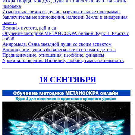
Искра Творца. Как Дух, Душа и Личность влияют на жизнь
человека
7 смертных
грехов
и другие разрушительные программы
Заключительные воплощения, иллюзии Земли и внедренная
память
Великая пустота, рай и ад
Обучение методике МЕТАИССКРА онлайн. Курс 1. Работа с
собой
Андромеда. Связь звездной души со своим аспектом
Воплощение души в физическое тело и память детства
Предназначение, отношения, изобилие, финансы
Уроки воплощения. Изобилие, любовь, самостоятельность
18 СЕНТЯБРЯ