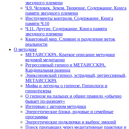
звездного племени
Ч.9. Человек. Земля. Творение. Содержание. Книга
памяти звездного племени
Инструменты контроля. Содержание. Книга
памяти Ч.10
Ч.11. Другие. Содержание. Книга памяти
звездного племени
Квантовый мир. Слияние и разделение веток
реальности
О методике
МЕТАИССКРА. Краткое описание методики
ведомой медитации
Регрессивный гипноз и МЕТАИССКРА.
Кардинальная разница
Эриксоновский гипноз, эстрадный, регрессивный,
МЕТАИССКРА
Мифы и легенды о гипнозе. Гипнологи и
гипнотизеры
О гипнозе на пальцах и общее правило «обычно
бывает по-разному»
Интервью с автором методики
Энергетические блоки, родовые и семейные
программы
Энергетические подключки и выброс эмоций
Поиск пропавших через медитативные практики и