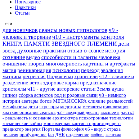
Популярное
Практики
Статьи
Теги
для новичков
сеансы новых гипнологов
ч9 -
человек и творение
ч10 - инструменты контроля
КНИГА ПАМЯТИ ЗВЕЗДНОГО ПЛЕМЕНИ
дети
звезд
духовные практики
отзыв о сеансе
история
сознание
видео
способности и таланты человека
очищение
творец
многомерность
картины и артефакты
магия
реинкарнация
психология
переход
эволюция
матрица
регрессия
Подключки
хранители
ч12 - слияние и
разделение веток
здоровье
карма
предназначение
кристаллы
ч11 - другие
авторские статьи
Земля
душа
гипноз
сборка аспектов
род и родовые связи
ч8 - немного
истории
аватары богов
МЕТАИССКРА
слияние реальностей
метафизика
дети
эгрегоры
медицина
мегалиты
цивилизация
краткие описания сеансов
ч2 - звездный десант
высшее я
часть1
- реальность и сознание
архитектура
психотронные технологии
космические войны
многомерная картина происходящего
предиктор
энергия
Порталы
философия
ч6 - вирус страха
религия
пробуждение
faq
ДНК
подселение
любовь
женская