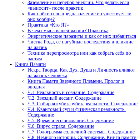
Заземление и перебор энергии. Что делать если
«выносит» после практик
Как найти свое предназначение и существует ли
оно вообще?
Практика «Кто Я?»
В чем смысл вашей жизни? Практика
Энергетические паразиты и как от них избавиться
Чистка Рода, ее пагубные последствия и влияние
на жизнь
Техника перепросмотра или как собрать себя по
частям
Книга Памяти
Искра Творца. Как Дух, Душа и Личность влияют
на жизнь человека
Книга Памяти Звездного Племени. Пролог и
вводная
Ч.1. Реальность и сознание. Содержание
Ч.2. Звездный десант. Содержание
Ч.3. Собирая кубик рубик реальности. Содержание
Ч.4. Квантовый суп и физическая реальность.
Содержание
Ч.5. Время и его аномалии. Содержание
Ч.6. Вирус страха. Содержание
Ч.7. Голограмма солнечной системы. Содержание
Ч.8. Немного истории. Содержание. Книга памяти