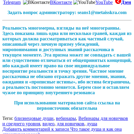
Telegram
ВКонтакте
YouTube
Дзен
Задать вопрос администратору: seans1@metaisskra.com
Реальность многомерна, взгляды на неё многогранны.
Здесь показана лишь одна или несколько граней, каждая из
которых должна рассматриваться как частный случай,
описанный через личную призму убеждений,
миропонимания и доступных знаний рассказчика в
текущем моменте. Эта призма может не совпадать с вашей
или существенно отличаться от общепринятых концепций,
ибо каждый имеет право на свое индивидуальное
восприятие реальности и точку зрения. Частное мнение
рассказчика не обязано отражать другие мнения, знания,
ожидания и «прописные истины», ибо истина безгранична,
а реальность постоянно меняется. Берем свое и оставляем
чужое по принципу внутреннего резонанса
При использовании материалов сайта ссылка на
первоисточник обязательна
Теги:
близнецовые души
,
вебинары
,
Вебинары для новичков
и среднего уровня
,
видео
,
для новичков
,
душа
Добавить комментарий
к записи Что такое душа и как она