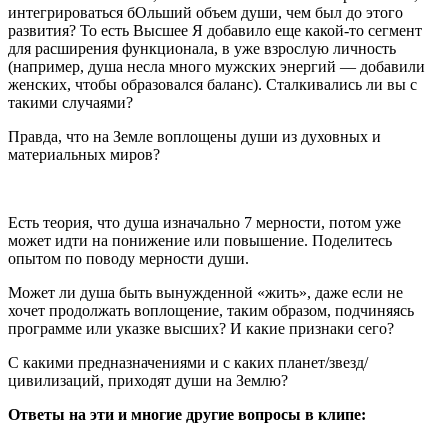
интегрироваться бОльший объем души, чем был до этого
развития? То есть Высшее Я добавило еще какой-то сегмент
для расширения функционала, в уже взрослую личность
(например, душа несла много мужских энергий — добавили
женских, чтобы образовался баланс). Сталкивались ли вы с
такими случаями?
Правда, что на Земле воплощены души из духовных и
материальных миров?
Есть теория, что душа изначально 7 мерности, потом уже
может идти на понижение или повышение. Поделитесь
опытом по поводу мерности души.
Может ли душа быть вынужденной «жить», даже если не
хочет продолжать воплощение, таким образом, подчиняясь
программе или указке высших? И какие признаки сего?
С какими предназначениями и с каких планет/звезд/
цивилизаций, приходят души на Землю?
Ответы на эти и многие другие вопросы в клипе: