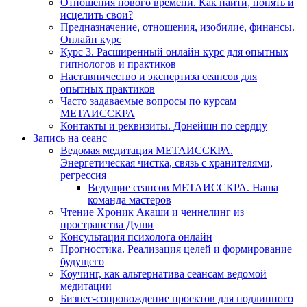
Отношения нового времени. Как найти, понять и
исцелить свои?
Предназначение, отношения, изобилие, финансы.
Онлайн курс
Курс 3. Расширенный онлайн курс для опытных
гипнологов и практиков
Наставничество и экспертиза сеансов для
опытных практиков
Часто задаваемые вопросы по курсам
МЕТАИССКРА
Контакты и реквизиты. Донейшн по сердцу
Запись на сеанс
Ведомая медитация МЕТАИССКРА.
Энергетическая чистка, связь с хранителями,
регрессия
Ведущие сеансов МЕТАИССКРА. Наша
команда мастеров
Чтение Хроник Акаши и ченнелинг из
пространства Души
Консультация психолога онлайн
Прогностика. Реализация целей и формирование
будущего
Коучинг, как альтернатива сеансам ведомой
медитации
Бизнес-сопровождение проектов для подлинного