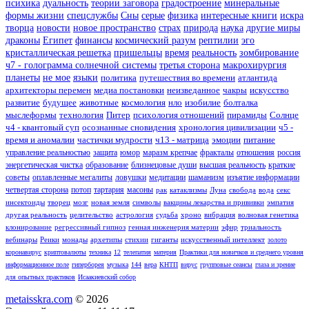
психика
дуальность
теории заговора
градостроение
минеральные
формы жизни
спецслужбы
Сны
серые
физика
интересные книги
искра
творца
новости
новое пространство
страх
природа
наука
другие миры
драконы
Египет
финансы
космический разум
рептилии
эго
кристаллическая решетка
пришельцы
время
реальность
зомбирование
ч7 - голограмма солнечной системы
третья сторона
макрохирургия
планеты
не мое
языки
политика
путешествия во времени
атлантида
архитекторы перемен
медиа постановки
неизведанное
чакры
искусство
развитие
будущее
животные
космология
нло
изобилие
болталка
мыслеформы
технология
Питер
психология отношений
пирамиды
Солнце
ч4 - квантовый суп
осознанные сновидения
хронология цивилизации
ч5 -
время и аномалии
частички мудрости
ч13 - матрица
эмоции
питание
управление реальностью
защита
юмор
маразм крепчае
фракталы
отношения
россия
энергетическая чистка
образование
близнецовые души
высшая реальность
краткие
советы
оплавленные мегалиты
ловушки
медитации
шаманизм
изъятие информации
четвертая сторона
потоп
тартария
масоны
рак
катаклизмы
Луна
свобода
вода
секс
инсектоиды
творец
мозг
новая земля
символы
вакцины лекарства и прививки
эмпатия
другая реальность
целительство
астрология
судьба
хроно
вибрация
волновая генетика
клонирование
регрессивный гипноз
генная инженерия материи
эфир
триальность
вебинары
Реики
монады
архетипы
стихии
гиганты
искусственный интеллект
золото
коронавирус
криптовалюты
техника
12
телепатия
материя
Практики для новичков и среднего уровня
информационное поле
гиперборея
музыка
144
вера
КНТП
вирус
групповые сеансы
глаза и зрение
для опытных практиков
Исаакиевский собор
metaisskra.com
© 2026