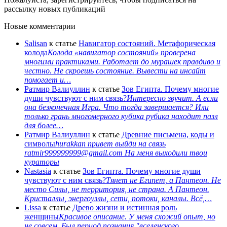
рассылку новых публикаций
Новые комментарии
Salisan
к статье
Навигатор состояний. Метафорическая
колода
Колода «навигатор состояний» проверена
многими практиками. Работает до мурашек правдиво и
честно. Не скроешь состояние. Вывести на инсайт
помогает и…
Ратмир Валиуллин
к статье
Зов Египта. Почему многие
души чувствуют с ним связь?
Интересно звучит. А если
она безконечная Игра. Что тогда завершается? Или
только грань многомерного кубика рубика находит пазл
для более…
Ратмир Валиуллин
к статье
Древние письмена, коды и
символы
hurakkan привет выйди на связь
ratmir999999999@gmail.com На меня выходили твои
кураторы
Nastasia
к статье
Зов Египта. Почему многие души
чувствуют с ним связь?
Тянет не Египет, а Пантеон. Не
место Силы, не территория, не страна. А Пантеон.
Кристаллы, энергоузлы, сети, потоки, каналы. Всё,…
Lissa
к статье
Древо жизни и истинная роль
женщины
Красивое описание. У меня схожий опыт, но
не совсем. Был период познания "вселенского