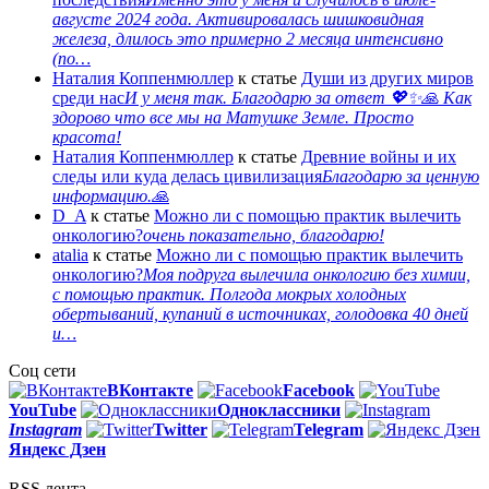
августе 2024 года. Активировалась шишковидная
железа, длилось это примерно 2 месяца интенсивно
(по…
Наталия Коппенмюллер
к статье
Души из других миров
среди нас
И у меня так. Благодарю за ответ 💖✨️🙏 Как
здорово что все мы на Матушке Земле. Просто
красота!
Наталия Коппенмюллер
к статье
Древние войны и их
следы или куда делась цивилизация
Благодарю за ценную
информацию.🙏
D_A
к статье
Можно ли с помощью практик вылечить
онкологию?
очень показательно, благодарю!
atalia
к статье
Можно ли с помощью практик вылечить
онкологию?
Моя подруга вылечила онкологию без химии,
с помощью практик. Полгода мокрых холодных
обертываний, купаний в источниках, голодовка 40 дней
и…
Соц сети
ВКонтакте
Facebook
You
Tube
Одноклассники
Instagram
Twitter
Telegram
Яндекс Дзен
RSS лента