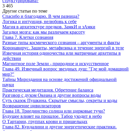
структурирована?
3 465
Другие статьи по теме
Спасибо и благодарю. В чем разница?
Логика и интуиция, нелюбовь к себе
Магия в архитектуре предков. ЗамкИ и зАмки
Загадки мозга: как мы различаем красоту
Глава 7. Клетки сознания
Разные типы космического сознания – аргументы и факты
Коронавирус. Защиты, метафизика и течение энергий в теле
Извечная история одиночества или матричные архетипы в
действии
Магнитное поле Земли - природное и искусственное
Глава 49. Извечный вопрос звездных душ: "Где мой домашний
мир?"
Тайны Мироздания на основе достижений официальной
науки
Практическая медитация. Обретение баланса
Разговор с духом Океана и другие вопросы воды
Суть сказок Пушкина. Скрытые смыслы, секреты и коды
Возвращение цивилизаторов
Глава 18. Триединство солнца или цирковые тучи?
Будущее влияет на прошлое. Табор уходит в небо
О Тартарии, группах крови и пришельцах
Глава 82. Кундалини и другие энергетические практики.