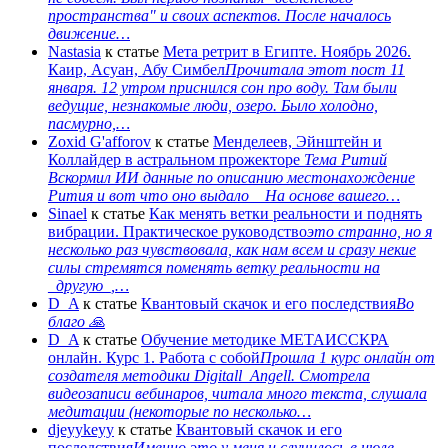
пространства" и своих аспектов. После началось
движение…
Nastasia
к статье
Мета ретрит в Египте. Ноябрь 2026.
Каир, Асуан, Абу Симбел
Прочитала этот пост 11
января. 12 утром приснился сон про воду. Там были
ведущие, незнакомые люди, озеро. Было холодно,
пасмурно,…
Zoxid G'afforov
к статье
Менделеев, Эйнштейн и
Коллайдер в астральном прожекторе
Тема Ритий
Вскормил ИИ данные по описанию местонахождение
Рития и вот что оно выдало На основе вашего…
Sinael
к статье
Как менять ветки реальности и поднять
вибрации. Практическое руководство
это странно, но я
несколько раз чувствовала, как нам всем и сразу некие
силы стремятся поменять ветку реальности на
_другую_,…
D_A
к статье
Квантовый скачок и его последствия
Во
благо 🙏
D_A
к статье
Обучение методике МЕТАИССКРА
онлайн. Курс 1. Работа с собой
Прошла 1 курс онлайн от
создателя методики Digitall_Angell. Смотрела
видеозаписи вебинаров, читала много текста, слушала
медитации (некоторые по несколько…
djeyykeyy
к статье
Квантовый скачок и его
последствия
Именно это у меня и случилось в июле-