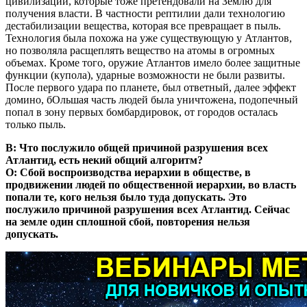
цивилизаций, которые тоже претендовали на Землю для
получения власти. В частности рептилии дали технологию
дестабилизации вещества, которая все превращает в пыль.
Технология была похожа на уже существующую у Атлантов,
но позволяла расщеплять вещество на атомы в огромных
объемах. Кроме того, оружие Атлантов имело более защитные
функции (купола), ударные возможности не были развиты.
После первого удара по планете, был ответный, далее эффект
домино, бОльшая часть людей была уничтожена, подопечный
попал в зону первых бомбардировок, от городов осталась
только пыль.
В: Что послужило общей причиной разрушения всех
Атлантид, есть некий общий алгоритм?
О: Сбой воспроизводства иерархии в обществе, в
продвижении людей по общественной иерархии, во власть
попали те, кого нельзя было туда допускать. Это
послужило причиной разрушения всех Атлантид. Сейчас
на земле один сплошной сбой, повторения нельзя
допускать.