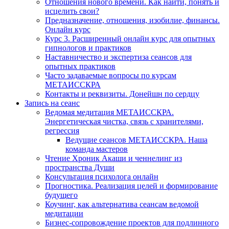
Отношения нового времени. Как найти, понять и
исцелить свои?
Предназначение, отношения, изобилие, финансы.
Онлайн курс
Курс 3. Расширенный онлайн курс для опытных
гипнологов и практиков
Наставничество и экспертиза сеансов для
опытных практиков
Часто задаваемые вопросы по курсам
МЕТАИССКРА
Контакты и реквизиты. Донейшн по сердцу
Запись на сеанс
Ведомая медитация МЕТАИССКРА.
Энергетическая чистка, связь с хранителями,
регрессия
Ведущие сеансов МЕТАИССКРА. Наша
команда мастеров
Чтение Хроник Акаши и ченнелинг из
пространства Души
Консультация психолога онлайн
Прогностика. Реализация целей и формирование
будущего
Коучинг, как альтернатива сеансам ведомой
медитации
Бизнес-сопровождение проектов для подлинного