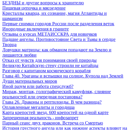
БЕЗДНЫ и другие вопросы к хранителю
Пищевая цепочка и мясоедение
Кристаллы кварца, их сознание, магия Атлантиды и
шаманизм
Первые снимки городов России после разделения веток
Инородные включения в граните
Отзывы о курсах МЕТАИССКРА для новичков
Падшие ангелы. Противостояние Света и Тьмы в сердце
Творца
Ловушки матрицы: как обманом попадают на Землю и
лишаются любви
Отказ от чувств для понимания своей природы
Великую Китайскую стену строили не китайцы
Разговор с капитаном космического корабля
Глава 40. Ураганы и вспышки на солнце. Купола над Землей
Души материальных миров
Иной разум или работа спецслужб?
Мираж, монтаж, голографический камуфляж, слияние
реальностей или очередная постановка?
Глава 26. Драконы и рептилоиды. В чем разница?
Оплавленные мегалиты и городища
Карта крепостей звезд. 600 крепостей на одной карте
Запрещенная реальность - инфозапрет
Парный сеанс двух драконов. Встреча со Смертью
История грустного ангела или как нижние аспекты влияют на