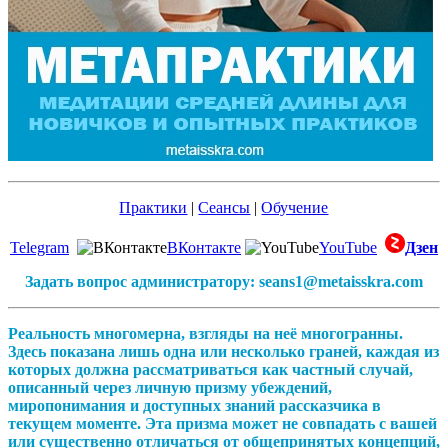
Практики
|
Сеансы
|
Обучение
Telegram
ВКонтакте
YouTube
Дзен
Задать вопрос администратору: seans1@metaisskra.com
Реальность многомерна, взгляды на неё многогранны.
Здесь показана лишь одна или несколько граней, каждая из
которых должна рассматриваться как частный случай,
описанный через личную призму убеждений,
миропонимания и доступных знаний рассказчика в
текущем моменте. Эта призма может не совпадать с вашей
или существенно отличаться от общепринятых концепций,