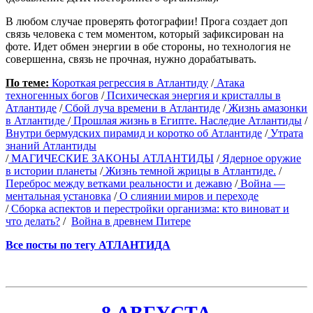
В любом случае проверять фотографии! Прога создает доп
связь человека с тем моментом, который зафиксирован на
фоте. Идет обмен энергии в обе стороны, но технология не
совершенна, связь не прочная, нужно дорабатывать.
По теме:
Короткая регрессия в Атлантиду
/
Атака
техногенных богов
/
Психическая энергия и кристаллы в
Атлантиде
/
Сбой луча времени в Атлантиде
/
Жизнь амазонки
в Атлантиде
/
Прошлая жизнь в Египте. Наследие Атлантиды
/
Внутри бермудских пирамид и коротко об Атлантиде
/
Утрата
знаний Атлантиды
/
МАГИЧЕСКИЕ ЗАКОНЫ АТЛАНТИДЫ
/
Ядерное оружие
в истории планеты
/
Жизнь темной жрицы в Атлантиде.
/
Переброс между ветками реальности и дежавю
/
Война —
ментальная установка
/
О слиянии миров и переходе
/
Сборка аспектов и перестройки организма: кто виноват и
что делать?
/
Война в древнем Питере
Все посты по тегу АТЛАНТИДА
8 АВГУСТА