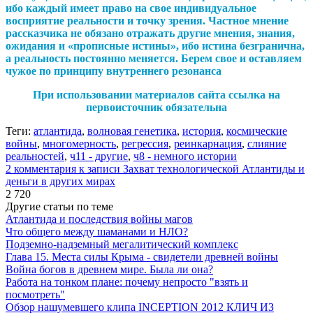
ибо каждый имеет право на свое индивидуальное
восприятие реальности и точку зрения. Частное мнение
рассказчика не обязано отражать другие мнения, знания,
ожидания и «прописные истины», ибо истина безгранична,
а реальность постоянно меняется. Берем свое и оставляем
чужое по принципу внутреннего резонанса
При использовании материалов сайта ссылка на
первоисточник обязательна
Теги:
атлантида
,
волновая генетика
,
история
,
космические
войны
,
многомерность
,
регрессия
,
реинкарнация
,
слияние
реальностей
,
ч11 - другие
,
ч8 - немного истории
2 комментария
к записи Захват технологической Атлантиды и
деньги в других мирах
2 720
Другие статьи по теме
Атлантида и последствия войны магов
Что общего между шаманами и НЛО?
Подземно-надземный мегалитический комплекс
Глава 15. Места силы Крыма - свидетели древней войны
Война богов в древнем мире. Была ли она?
Работа на тонком плане: почему непросто "взять и
посмотреть"
Обзор нашумевшего клипа INCEPTION 2012 КЛИЧ ИЗ