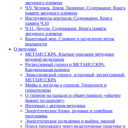
звездного племени
Ч.9. Человек. Земля. Творение. Содержание. Книга
памяти звездного племени
Инструменты контроля. Содержание. Книга
памяти Ч.10
Ч.11. Другие. Содержание. Книга памяти
звездного племени
Квантовый мир. Слияние и разделение веток
реальности
О методике
МЕТАИССКРА. Краткое описание методики
ведомой медитации
Регрессивный гипноз и МЕТАИССКРА.
Кардинальная разница
Эриксоновский гипноз, эстрадный, регрессивный,
МЕТАИССКРА
Мифы и легенды о гипнозе. Гипнологи и
гипнотизеры
О гипнозе на пальцах и общее правило «обычно
бывает по-разному»
Интервью с автором методики
Энергетические блоки, родовые и семейные
программы
Энергетические подключки и выброс эмоций
Поиск пропавших через медитативные практики и