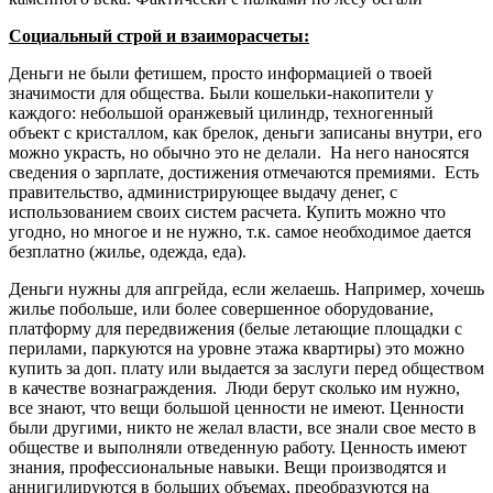
Социальный строй и взаиморасчеты:
Деньги не были фетишем, просто информацией о твоей
значимости для общества. Были кошельки-накопители у
каждого: небольшой оранжевый цилиндр, техногенный
объект с кристаллом, как брелок, деньги записаны внутри, его
можно украсть, но обычно это не делали. На него наносятся
сведения о зарплате, достижения отмечаются премиями. Есть
правительство, администрирующее выдачу денег, с
использованием своих систем расчета. Купить можно что
угодно, но многое и не нужно, т.к. самое необходимое дается
безплатно (жилье, одежда, еда).
Деньги нужны для апгрейда, если желаешь. Например, хочешь
жилье побольше, или более совершенное оборудование,
платформу для передвижения (белые летающие площадки с
перилами, паркуются на уровне этажа квартиры) это можно
купить за доп. плату или выдается за заслуги перед обществом
в качестве вознаграждения. Люди берут сколько им нужно,
все знают, что вещи большой ценности не имеют. Ценности
были другими, никто не желал власти, все знали свое место в
обществе и выполняли отведенную работу. Ценность имеют
знания, профессиональные навыки. Вещи производятся и
аннигилируются в больших объемах, преобразуются на