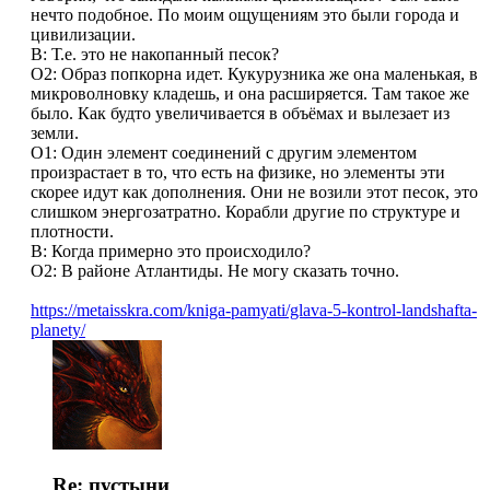
нечто подобное. По моим ощущениям это были города и
цивилизации.
В: Т.е. это не накопанный песок?
О2: Образ попкорна идет. Кукурузника же она маленькая, в
микроволновку кладешь, и она расширяется. Там такое же
было. Как будто увеличивается в объёмах и вылезает из
земли.
О1: Один элемент соединений с другим элементом
произрастает в то, что есть на физике, но элементы эти
скорее идут как дополнения. Они не возили этот песок, это
слишком энергозатратно. Корабли другие по структуре и
плотности.
В: Когда примерно это происходило?
О2: В районе Атлантиды. Не могу сказать точно.
https://metaisskra.com/kniga-pamyati/glava-5-kontrol-landshafta-
planety/
Re: пустыни