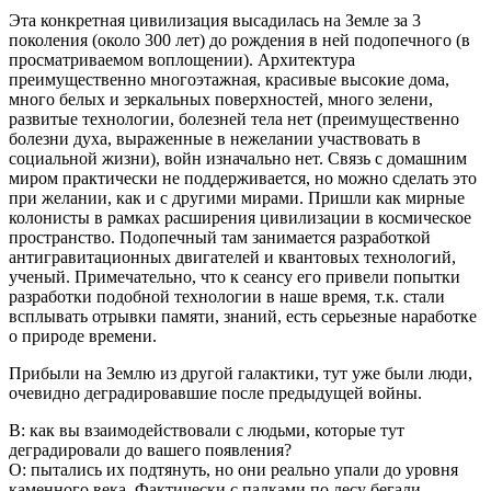
Эта конкретная цивилизация высадилась на Земле за 3
поколения (около 300 лет) до рождения в ней подопечного (в
просматриваемом воплощении). Архитектура
преимущественно многоэтажная, красивые высокие дома,
много белых и зеркальных поверхностей, много зелени,
развитые технологии, болезней тела нет (преимущественно
болезни духа, выраженные в нежелании участвовать в
социальной жизни), войн изначально нет. Связь с домашним
миром практически не поддерживается, но можно сделать это
при желании, как и с другими мирами. Пришли как мирные
колонисты в рамках расширения цивилизации в космическое
пространство. Подопечный там занимается разработкой
антигравитационных двигателей и квантовых технологий,
ученый. Примечательно, что к сеансу его привели попытки
разработки подобной технологии в наше время, т.к. стали
всплывать отрывки памяти, знаний, есть серьезные наработке
о природе времени.
Прибыли на Землю из другой галактики, тут уже были люди,
очевидно деградировавшие после предыдущей войны.
В: как вы взаимодействовали с людьми, которые тут
деградировали до вашего появления?
О: пытались их подтянуть, но они реально упали до уровня
каменного века. Фактически с палками по лесу бегали