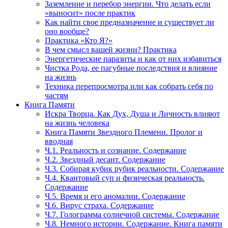
Заземление и перебор энергии. Что делать если
«выносит» после практик
Как найти свое предназначение и существует ли
оно вообще?
Практика «Кто Я?»
В чем смысл вашей жизни? Практика
Энергетические паразиты и как от них избавиться
Чистка Рода, ее пагубные последствия и влияние
на жизнь
Техника перепросмотра или как собрать себя по
частям
Книга Памяти
Искра Творца. Как Дух, Душа и Личность влияют
на жизнь человека
Книга Памяти Звездного Племени. Пролог и
вводная
Ч.1. Реальность и сознание. Содержание
Ч.2. Звездный десант. Содержание
Ч.3. Собирая кубик рубик реальности. Содержание
Ч.4. Квантовый суп и физическая реальность.
Содержание
Ч.5. Время и его аномалии. Содержание
Ч.6. Вирус страха. Содержание
Ч.7. Голограмма солнечной системы. Содержание
Ч.8. Немного истории. Содержание. Книга памяти