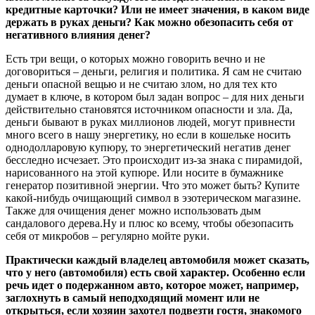
кредитные карточки? Или не имеет значения, в каком виде
держать в руках деньги? Как можно обезопасить себя от
негативного влияния денег?
Есть три вещи, о которых можно говорить вечно и не
договориться – деньги, религия и политика. Я сам не считаю
деньги опасной вещью и не считаю злом, но для тех кто
думает в ключе, в котором был задан вопрос – для них деньги
действительно становятся источником опасности и зла. Да,
деньги бывают в руках миллионов людей, могут привнести
много всего в нашу энергетику, но если в кошельке носить
однодолларовую купюру, то энергетический негатив денег
бесследно исчезает. Это происходит из-за знака с пирамидой,
нарисованного на этой купюре. Или носите в бумажнике
генератор позитивной энергии. Что это может быть? Купите
какой-нибудь очищающий символ в эзотерическом магазине.
Также для очищения денег можно использовать дым
сандалового дерева.Ну и плюс ко всему, чтобы обезопасить
себя от микробов – регулярно мойте руки.
Практически каждый владелец автомобиля может сказать,
что у него (автомобиля) есть свой характер. Особенно если
речь идет о подержанном авто, которое может, например,
заглохнуть в самый неподходящий момент или не
открыться, если хозяин захотел подвезти гостя, знакомого