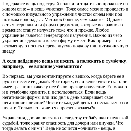
Подержите вещь под струей воды или тщательно прожгите на
живом огне – и вещь «чистая». Тоже самое можно проделать и
с помощью визуального упражнения чистки огнем или под
потоком водопада… Методов больше, чем кажется. Однако
есть материалы или форма предметов, которые все равно со
временем станут излучать тоже что и прежде. Любое
украшение является генератором излучения. Важно из чего
украшение сделано и какую форму имеет. Как пример – не
рекомендую носить перевернутую подкову или пятиконечную
звезду.
А если найденную вещь не носить, а положить в тумбочку,
например, – ее влияние уменьшится?
Во-первых, вы уже контактируете с вещью, когда берете ее в
руки и несете ее домой. Во-вторых, если вещь очистить, то не
имеет разницы какое у нее было прежде излучение. Ее можно
и в тумбочке хранить, и использоваться. Если вещь
негативной формы или изо дня в день возвращает свое
негативное влияние? Чистите каждый день по нескольку раз и
носите. Только вот хочется спросить: «зачем?»
Украшения, доставшиеся по наследству от бабушки с нелегкой
судьбой, тоже хранят опасность для дочери или внучки. Что
тогда делать с ними? Ведь не хочется «очищать» вещь, в