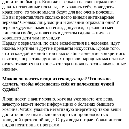
достаточно быстро. Если же в зеркало на свое отражение
давать позитивные посылы, т.е. хвалить себя, молодого-
красивого, то такие мысли будут для вас очень полезны.
Но вы представляете сколько всего видели антикварные
зеркала? Сколько лиц, эмоций и желаний отражали они? У
зеркал чудесная память и если, допустим, зеркало из мест
лишения свободы повесить в детском садике – ничего
хорошего дети там не увидят.
Наряду с зеркалами, по силе воздействия на человека, идут
иконы, картины и другие предметы искусства. Кроме того,
что за каждой иконой стоит высочайшая энергия конкретного
святого, энергетика духовных порывов народных масс также
отпечатывается на иконе – отсюда и появляются «намоленные
иконы».
Можно ли носить вещи из секонд-хенда? Что нужно
сделать, чтобы обезопасить себя от наложения чужой
судьбы?
Люди носят, значит можно, хотя вы уже знаете что вещь
зачастую может нести информацию о болезнях бывшего
хозяина. Чтобы удалить негативную энергетику такой вещи
достаточно ее тщательно постирать и прополоскать в
холодной проточной воде. Струя воды стирает большинство
видов негативных программ.