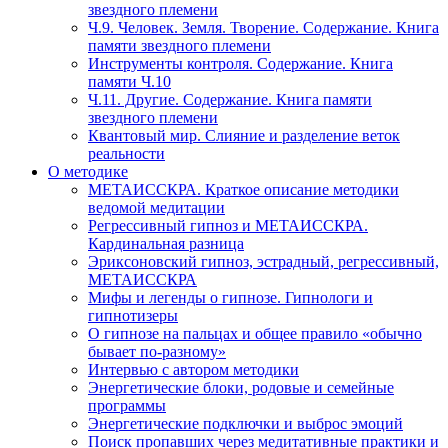
звездного племени
Ч.9. Человек. Земля. Творение. Содержание. Книга
памяти звездного племени
Инструменты контроля. Содержание. Книга
памяти Ч.10
Ч.11. Другие. Содержание. Книга памяти
звездного племени
Квантовый мир. Слияние и разделение веток
реальности
О методике
МЕТАИССКРА. Краткое описание методики
ведомой медитации
Регрессивный гипноз и МЕТАИССКРА.
Кардинальная разница
Эриксоновский гипноз, эстрадный, регрессивный,
МЕТАИССКРА
Мифы и легенды о гипнозе. Гипнологи и
гипнотизеры
О гипнозе на пальцах и общее правило «обычно
бывает по-разному»
Интервью с автором методики
Энергетические блоки, родовые и семейные
программы
Энергетические подключки и выброс эмоций
Поиск пропавших через медитативные практики и