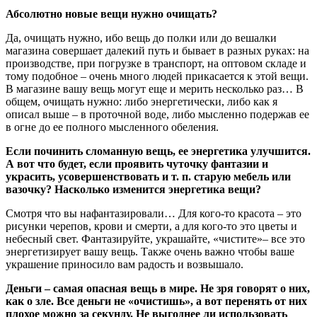
Абсолютно новые вещи нужно очищать?
Да, очищать нужно, ибо вещь до полки или до вешалки
магазина совершает далекий путь и бывает в разных руках: на
производстве, при погрузке в транспорт, на оптовом складе и
тому подобное – очень много людей прикасается к этой вещи.
В магазине вашу вещь могут еще и мерить несколько раз… В
общем, очищать нужно: либо энергетически, либо как я
описал выше – в проточной воде, либо мысленно подержав ее
в огне до ее полного мысленного обеления.
Если починить сломанную вещь, ее энергетика улучшится.
А вот что будет, если проявить чуточку фантазии и
украсить, усовершенствовать и т. п. старую мебель или
вазочку? Насколько изменится энергетика вещи?
Смотря что вы нафантазировали… Для кого-то красота – это
рисунки черепов, крови и смерти, а для кого-то это цветы и
небесный свет. Фантазируйте, украшайте, «чистите»– все это
энергетизирует вашу вещь. Также очень важно чтобы ваше
украшение приносило вам радость и возвышало.
Деньги – самая опасная вещь в мире. Не зря говорят о них,
как о зле. Все деньги не «очистишь», а вот перенять от них
плохое можно за секунду. Не выгоднее ли использовать