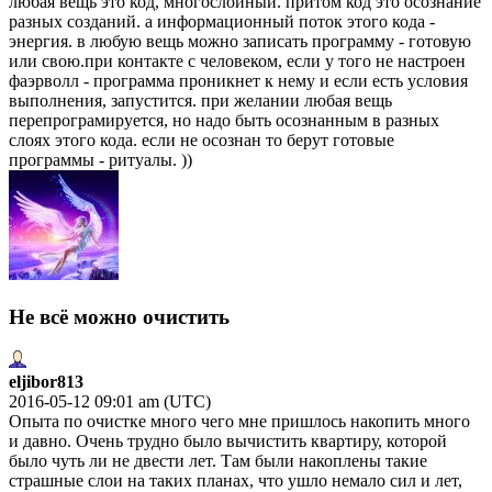
любая вещь это код, многослойный. притом код это осознание
разных созданий. а информационный поток этого кода -
энергия. в любую вещь можно записать программу - готовую
или свою.при контакте с человеком, если у того не настроен
фаэрволл - программа проникнет к нему и если есть условия
выполнения, запустится. при желании любая вещь
перепрограмируется, но надо быть осознанным в разных
слоях этого кода. если не осознан то берут готовые
программы - ритуалы. ))
Не всё можно очистить
eljibor813
2016-05-12 09:01 am (UTC)
Опыта по очистке много чего мне пришлось накопить много
и давно. Очень трудно было вычистить квартиру, которой
было чуть ли не двести лет. Там были накоплены такие
страшные слои на таких планах, что ушло немало сил и лет,