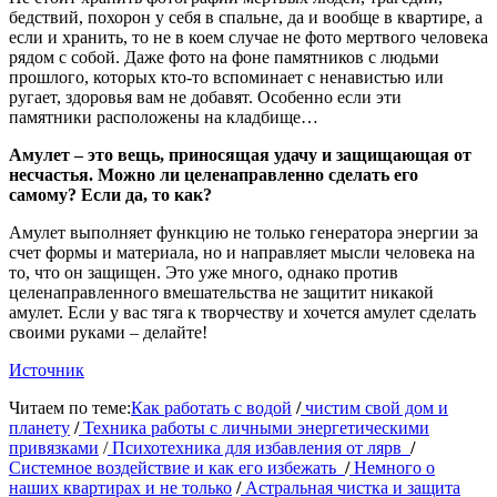
бедствий, похорон у себя в спальне, да и вообще в квартире, а
если и хранить, то не в коем случае не фото мертвого человека
рядом с собой. Даже фото на фоне памятников с людьми
прошлого, которых кто-то вспоминает с ненавистью или
ругает, здоровья вам не добавят. Особенно если эти
памятники расположены на кладбище…
Амулет – это вещь, приносящая удачу и защищающая от
несчастья. Можно ли целенаправленно сделать его
самому? Если да, то как?
Амулет выполняет функцию не только генератора энергии за
счет формы и материала, но и направляет мысли человека на
то, что он защищен. Это уже много, однако против
целенаправленного вмешательства не защитит никакой
амулет. Если у вас тяга к творчеству и хочется амулет сделать
своими руками – делайте!
Источник
Читаем по теме:
Как работать с водой
/
чистим свой дом и
планету
/
Техника работы с личными энергетическими
привязками
/
Психотехника для избавления от лярв
/
Системное воздействие и как его избежать
/
Немного о
наших квартирах и не только
/
Астральная чистка и защита