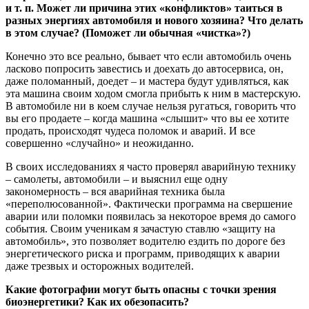
и т. п. Может ли причина этих «конфликтов» таиться в
разных энергиях автомобиля и нового хозяина? Что делать
в этом случае? (Поможет ли обычная «чистка»?)
Конечно это все реально, бывает что если автомобиль очень
ласково попросить завестись и доехать до автосервиса, он,
даже поломанный, доедет – и мастера будут удивляться, как
эта машина своим ходом смогла прибыть к ним в мастерскую.
В автомобиле ни в коем случае нельзя ругаться, говорить что
вы его продаете – когда машина «слышит» что вы ее хотите
продать, происходят чудеса поломок и аварий. И все
совершенно «случайно» и неожиданно.
В своих исследованиях я часто проверял аварийную технику
– самолеты, автомобили – и выяснил еще одну
закономерность – вся аварийная техника была
«переполюсованной». Фактически программа на свершение
аварии или поломки появилась за некоторое время до самого
события. Своим ученикам я зачастую ставлю «защиту на
автомобиль», это позволяет водителю ездить по дороге без
энергетического риска и программ, приводящих к аварии
даже трезвых и осторожных водителей.
Какие фотографии могут быть опасны с точки зрения
биоэнергетики? Как их обезопасить?