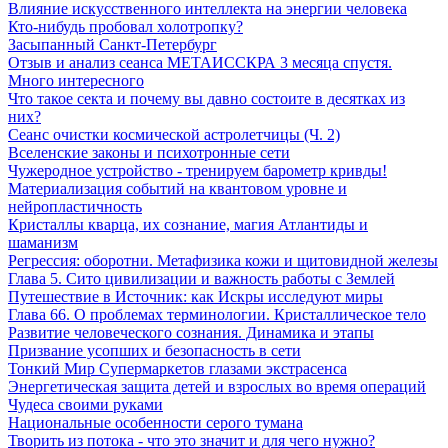
Влияние искусственного интеллекта на энергии человека
Кто-нибудь пробовал холотропку?
Засыпанный Санкт-Петербург
Отзыв и анализ сеанса МЕТАИССКРА 3 месяца спустя.
Много интересного
Что такое секта и почему вы давно состоите в десятках из
них?
Сеанс очистки космической астролетчицы (Ч. 2)
Вселенские законы и психотронные сети
Чужеродное устройство - тренируем барометр кривды!
Материализация событий на квантовом уровне и
нейропластичность
Кристаллы кварца, их сознание, магия Атлантиды и
шаманизм
Регрессия: оборотни. Метафизика кожи и щитовидной железы
Глава 5. Сито цивилизации и важность работы с Землей
Путешествие в Источник: как Искры исследуют миры
Глава 66. О проблемах терминологии. Кристаллическое тело
Развитие человеческого сознания. Динамика и этапы
Призвание усопших и безопасность в сети
Тонкий Мир Супермаркетов глазами экстрасенса
Энергетическая защита детей и взрослых во время операций
Чудеса своими руками
Национальные особенности серого тумана
Творить из потока - что это значит и для чего нужно?