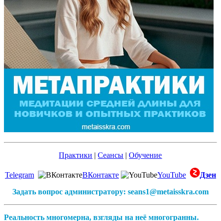
Практики
|
Сеансы
|
Обучение
Telegram
ВКонтакте
YouTube
Дзен
Задать вопрос администратору: seans1@metaisskra.com
Реальность многомерна, взгляды на неё многогранны.