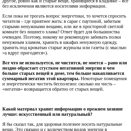
другое, ровно как и старые вещи, хранящиеся в кладовке – все
без исключения являются носителями информации.
Если пока не трогать вопрос
энергетики
, то хочется спросить
читателя – где приятнее жить: в сарае с паутиной, забитым
старыми ненужными вещами, или же в просторной светлой
комнате без лишнего хлама? Ответ будет для большинства
очевиден. Поэтому, никому не рекомендую забивать полки
ненужным хламом, хранить в шкафах ненужную одежду,
хранить под кроватью старые журналы или газеты (с мыслью
«а вдруг пригодятся»).
Все что не используется, не чистится, не моется – рано или
поздно обрастает сгустком негативной энергии и чем
больше старых вещей в доме, тем больше накапливается
суммарный негатив этой квартиры.
Некоторые помещения
и энергетически чистить бесполезно: сколько ни чисть –
«негатив» возвращается обратно от старых вещей.
Какой материал хранит информацию о прежнем хозяине
лучше: искусственный или натуральный?
Я бы сказал так, для здоровья полезнее носить натуральные
вещи. Это связано и с количеством видов энергии в