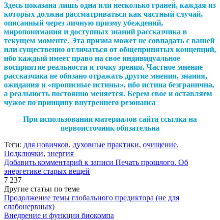
Здесь показана лишь одна или несколько граней, каждая из
которых должна рассматриваться как частный случай,
описанный через личную призму убеждений,
миропонимания и доступных знаний рассказчика в
текущем моменте. Эта призма может не совпадать с вашей
или существенно отличаться от общепринятых концепций,
ибо каждый имеет право на свое индивидуальное
восприятие реальности и точку зрения. Частное мнение
рассказчика не обязано отражать другие мнения, знания,
ожидания и «прописные истины», ибо истина безгранична,
а реальность постоянно меняется. Берем свое и оставляем
чужое по принципу внутреннего резонанса
При использовании материалов сайта ссылка на
первоисточник обязательна
Теги:
для новичков
,
духовные практики
,
очищение
,
Подключки
,
энергия
Добавить комментарий
к записи Печать прошлого. Об
энергетике старых вещей
7 237
Другие статьи по теме
Продолжение темы глобального предиктора (не для
слабонервных)
Внедрение и функции биокомпа