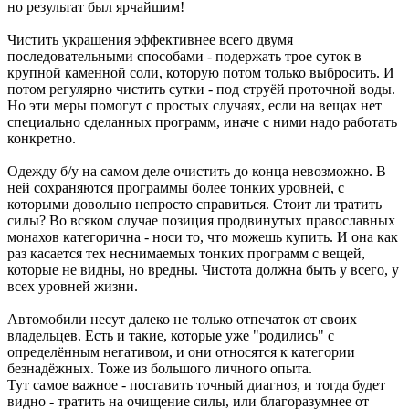
но результат был ярчайшим!
Чистить украшения эффективнее всего двумя
последовательными способами - подержать трое суток в
крупной каменной соли, которую потом только выбросить. И
потом регулярно чистить сутки - под струёй проточной воды.
Но эти меры помогут с простых случаях, если на вещах нет
специально сделанных программ, иначе с ними надо работать
конкретно.
Одежду б/у на самом деле очистить до конца невозможно. В
ней сохраняются программы более тонких уровней, с
которыми довольно непросто справиться. Стоит ли тратить
силы? Во всяком случае позиция продвинутых православных
монахов категорична - носи то, что можешь купить. И она как
раз касается тех неснимаемых тонких программ с вещей,
которые не видны, но вредны. Чистота должна быть у всего, у
всех уровней жизни.
Автомобили несут далеко не только отпечаток от своих
владельцев. Есть и такие, которые уже "родились" с
определённым негативом, и они относятся к категории
безнадёжных. Тоже из большого личного опыта.
Тут самое важное - поставить точный диагноз, и тогда будет
видно - тратить на очищение силы, или благоразумнее от