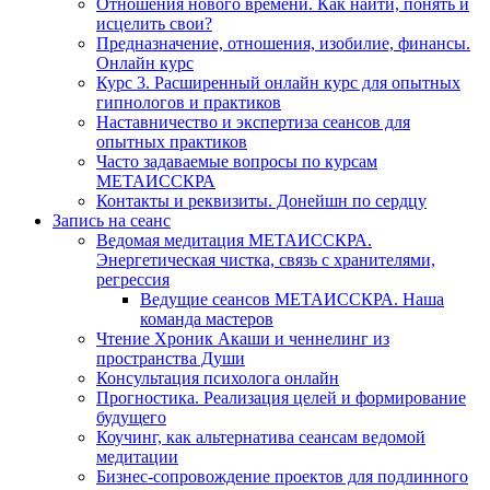
Отношения нового времени. Как найти, понять и
исцелить свои?
Предназначение, отношения, изобилие, финансы.
Онлайн курс
Курс 3. Расширенный онлайн курс для опытных
гипнологов и практиков
Наставничество и экспертиза сеансов для
опытных практиков
Часто задаваемые вопросы по курсам
МЕТАИССКРА
Контакты и реквизиты. Донейшн по сердцу
Запись на сеанс
Ведомая медитация МЕТАИССКРА.
Энергетическая чистка, связь с хранителями,
регрессия
Ведущие сеансов МЕТАИССКРА. Наша
команда мастеров
Чтение Хроник Акаши и ченнелинг из
пространства Души
Консультация психолога онлайн
Прогностика. Реализация целей и формирование
будущего
Коучинг, как альтернатива сеансам ведомой
медитации
Бизнес-сопровождение проектов для подлинного