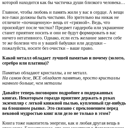
которой находится как бы частичка души близкого человека…
Главное, чтобы любовь и память жили у вас в сердце. А вещи
все-таки должны быть чистыми. Но зрительно вы никак не
отличите «почищенную» вещь от «грязной». Ведь, что
произойдет после чистки? Предмет гардероба или украшение
станет приятнее носить и они не будут формировать в вас
ничего негативного. Однако, если есть желание завести себе
те же болезни что и у вашей бабушки или дедушки –
пожалуйста, носите без очистки – ваше право.
Какой металл обладает лучшей памятью и почему (золото,
серебро или платина)?
Памятью обладают кристаллы, а не металл.
На самом деле, ВСЕ обладает памятью, просто кристаллы
намного больше, чем металлы
Давайте теперь поговорим подробнее о подержанных
книгах. Некоторым гораздо приятнее держать в руках
экземпляр с легкой книжной пылью, купленный где-н
ибудь
на блошином рынке. Это связано с преклонением перед
вековой мудростью книг или дело не только в этом?
Книга тоже накопитель энергии, как и любая другая вещь в