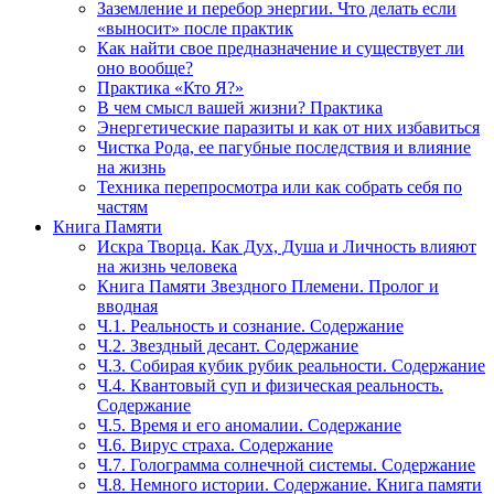
Заземление и перебор энергии. Что делать если
«выносит» после практик
Как найти свое предназначение и существует ли
оно вообще?
Практика «Кто Я?»
В чем смысл вашей жизни? Практика
Энергетические паразиты и как от них избавиться
Чистка Рода, ее пагубные последствия и влияние
на жизнь
Техника перепросмотра или как собрать себя по
частям
Книга Памяти
Искра Творца. Как Дух, Душа и Личность влияют
на жизнь человека
Книга Памяти Звездного Племени. Пролог и
вводная
Ч.1. Реальность и сознание. Содержание
Ч.2. Звездный десант. Содержание
Ч.3. Собирая кубик рубик реальности. Содержание
Ч.4. Квантовый суп и физическая реальность.
Содержание
Ч.5. Время и его аномалии. Содержание
Ч.6. Вирус страха. Содержание
Ч.7. Голограмма солнечной системы. Содержание
Ч.8. Немного истории. Содержание. Книга памяти