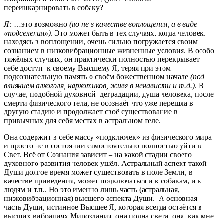
переинкарнировать в собаку?
Я:
…это возможно
(но не в качестве воплощения, а в виде
«подселения»)
. Это может быть в тех случаях, когда человек,
находясь в воплощении, очень сильно погружается своим
сознанием в низковибрационные жизненные условия. В особо
тяжёлых случаях, он практически полностью перекрывает
себе доступ к своему Высшему Я, теряя при этом
подсознательную память о своём божественном начале
(под
влиянием алкоголя, наркотиков, живя в ненависти и т.д.)
. В
случае, подобной духовной деградации, душа человека, после
смерти физического тела, не осознаёт что уже перешла в
другую стадию и продолжает своё существование в
привычных для себя местах в астральном теле.
Она содержит в себе массу «подключек» из физического мира
и просто не в состоянии самостоятельно полностью уйти в
Свет. Всё от Сознания зависит – на какой стадии своего
духовного развития человек ушёл. Астральный аспект такой
Души долгое время может существовать в поле Земли, в
качестве приведения, может подключаться и к собакам, и к
людям и т.п.. Но это именно лишь часть (астральная,
низковибрационная) высшего аспекта Души. А основная
часть Души, истинное Высшее Я, которая всегда остаётся в
высших вибрациях Мироздания, она полна света, она, как мне