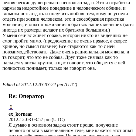
человеческие души решают несколько задач. Это и отработка
кармы за недостойное поведение в человеческом облике, и
возможность отдать и получить любовь тем, кому не успели
отдать при жизни человеком, это и своеобразная практика
молчания, и опыт проживания в братьях наших меньших (хотя
иногда их размеры делают их братьями большими.)
У меня сейчас живет собака, которой никто из видевших не
смог пройти мимо. (предложение не очень прямое, а скорее
кривое, но смысл главнее) Все стараются как-то с ней
повзаимодействовать. Даже очень рациональная моя жена, и
та говорит, что это не собака. Друг тоже сначала как-то
пальцем у виска крутил, а щас говорит, что общается с ней,
полностью понимает, только не говорит она.
Edited at
2012-12-03 03:24 pm (UTC)
Re: Оператор
ex_kornear
2012-12-03 03:57 pm (UTC)
Я думаю в основном задача стоит проще, получение
первого опыта в материальном теле, мне кажется этот опыт
сам по себе стресс еще тот. Не думаю, что кто то, уже