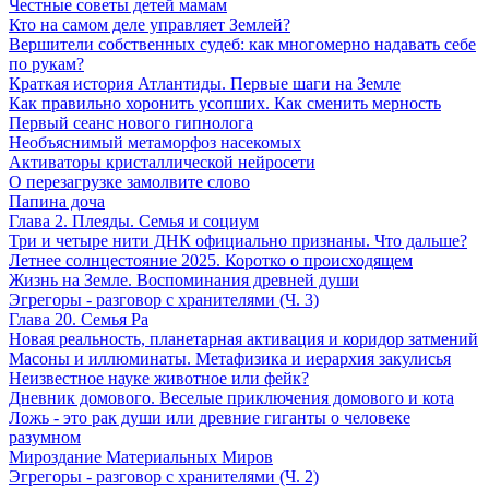
Честные советы детей мамам
Кто на самом деле управляет Землей?
Вершители собственных судеб: как многомерно надавать себе
по рукам?
Краткая история Атлантиды. Первые шаги на Земле
Как правильно хоронить усопших. Как сменить мерность
Первый сеанс нового гипнолога
Необъяснимый метаморфоз насекомых
Активаторы кристаллической нейросети
О перезагрузке замолвите слово
Папина доча
Глава 2. Плеяды. Семья и социум
Три и четыре нити ДНК официально признаны. Что дальше?
Летнее солнцестояние 2025. Коротко о происходящем
Жизнь на Земле. Воспоминания древней души
Эгрегоры - разговор с хранителями (Ч. 3)
Глава 20. Семья Ра
Новая реальность, планетарная активация и коридор затмений
Масоны и иллюминаты. Метафизика и иерархия закулисья
Неизвестное науке животное или фейк?
Дневник домового. Веселые приключения домового и кота
Ложь - это рак души или древние гиганты о человеке
разумном
Мироздание Материальных Миров
Эгрегоры - разговор с хранителями (Ч. 2)