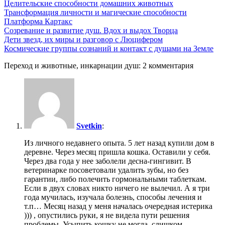
Целительские способности домашних животных
Трансформация личности и магические способности
Платформа Картакс
Созревание и развитие душ. Вдох и выдох Творца
Дети звезд, их миры и разговор с Люцифером
Космические группы сознаний и контакт с душами на Земле
Переход и животные, инкарнации душ: 2 комментария
Svetkin
:
Из личного недавнего опыта. 5 лет назад купили дом в
деревне. Через месяц пришла кошка. Оставили у себя.
Через два года у нее заболели десна-гингивит. В
ветеринарке посоветовали удалить зубы, но без
гарантии, либо полечить гормональными таблеткам.
Если в двух словах никто ничего не вылечил. А я три
года мучилась, изучала болезнь, способы лечения и
т.п… Месяц назад у меня началась очередная истерика
))) , опустились руки, я не видела пути решения
проблемы. Усыпить кошку не могла, слишком