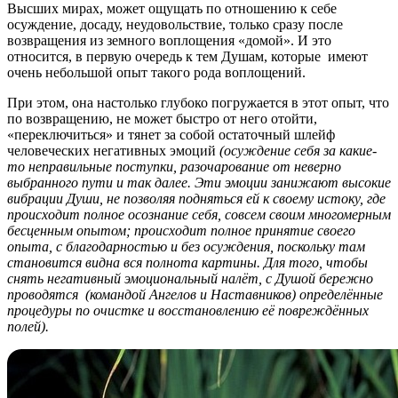
Высших мирах, может ощущать по отношению к себе
осуждение, досаду, неудовольствие, только сразу после
возвращения из земного воплощения «домой». И это
относится, в первую очередь к тем Душам, которые имеют
очень небольшой опыт такого рода воплощений.
При этом, она настолько глубоко погружается в этот опыт, что
по возвращению, не может быстро от него отойти,
«переключиться» и тянет за собой остаточный шлейф
человеческих негативных эмоций
(осуждение себя за какие-
то неправильные поступки, разочарование от неверно
выбранного пути и так далее. Эти эмоции занижают высокие
вибрации Души, не позволяя подняться ей к своему истоку, где
происходит полное осознание себя, совсем своим многомерным
бесценным опытом; происходит полное принятие своего
опыта, с благодарностью и без осуждения, поскольку там
становится видна вся полнота картины. Для того, чтобы
снять негативный эмоциональный налёт, с Душой бережно
проводятся (командой Ангелов и Наставников) определённые
процедуры по очистке и восстановлению её повреждённых
полей).