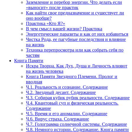
Заземление и перебор энергии. Что делать если
«выносит» после практик
Как найти свое предназначение и существует ли
оно вообще?
Практика «Кто Я?»
В чем смысл вашей жизни? Практика
Энергетические паразиты и как от них избавиться
Чистка Рода, ее пагубные последствия и влияние
на жизнь
Техника перепросмотра или как собрать себя по
частям
Книга Памяти
Искра Творца. Как Дух, Душа и Личность влияют
на жизнь человека
Книга Памяти Звездного Племени. Пролог и
вводная
Ч.1. Реальность и сознание. Содержание
Ч.2. Звездный десант. Содержание
Ч.3. Собирая кубик рубик реальности. Содержание
Ч.4. Квантовый суп и физическая реальность.
Содержание
Ч.5. Время и его аномалии. Содержание
Ч.6. Вирус страха. Содержание
Ч.7. Голограмма солнечной системы. Содержание
Ч.8. Немного истории. Содержание. Книга памяти