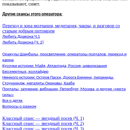
показывают, сияет.
Другие сеансы этого оператора:
Переход и зона молчания, медитация, чакры, и разговор со
старым добрым питомцем
Любить Дракона Ч.1
Любить Дракона (Ч. 2)
Оракулы Шамбалы, просветление, операторы порталов, переход и
карма
Кусочки истории: Майя, Атлантида, Россия, цивилизация
Бессмертных, коллайдер
Немного истории: Остров Пасхи, Дорога Бимини, пирамиды,
Стоунхендж, мегалиты Окинавы, Кааба
Порталы, затмение, вибрации, Петербург, Москва, и другие «места
силы»
Все о детях
Вопросы о разном
Классный сеанс — звездный посев (Ч. 1)
Классный сеанс — звездный посев (Ч. 2)
Классный сеанс — звездный посев (Ч. 3)