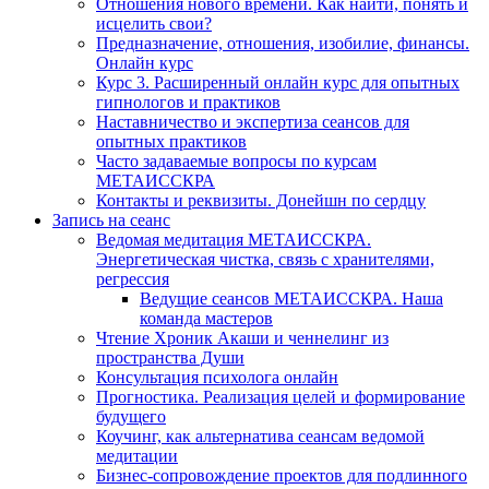
Отношения нового времени. Как найти, понять и
исцелить свои?
Предназначение, отношения, изобилие, финансы.
Онлайн курс
Курс 3. Расширенный онлайн курс для опытных
гипнологов и практиков
Наставничество и экспертиза сеансов для
опытных практиков
Часто задаваемые вопросы по курсам
МЕТАИССКРА
Контакты и реквизиты. Донейшн по сердцу
Запись на сеанс
Ведомая медитация МЕТАИССКРА.
Энергетическая чистка, связь с хранителями,
регрессия
Ведущие сеансов МЕТАИССКРА. Наша
команда мастеров
Чтение Хроник Акаши и ченнелинг из
пространства Души
Консультация психолога онлайн
Прогностика. Реализация целей и формирование
будущего
Коучинг, как альтернатива сеансам ведомой
медитации
Бизнес-сопровождение проектов для подлинного