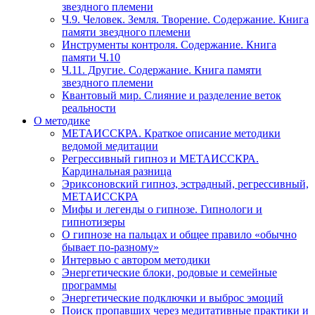
звездного племени
Ч.9. Человек. Земля. Творение. Содержание. Книга
памяти звездного племени
Инструменты контроля. Содержание. Книга
памяти Ч.10
Ч.11. Другие. Содержание. Книга памяти
звездного племени
Квантовый мир. Слияние и разделение веток
реальности
О методике
МЕТАИССКРА. Краткое описание методики
ведомой медитации
Регрессивный гипноз и МЕТАИССКРА.
Кардинальная разница
Эриксоновский гипноз, эстрадный, регрессивный,
МЕТАИССКРА
Мифы и легенды о гипнозе. Гипнологи и
гипнотизеры
О гипнозе на пальцах и общее правило «обычно
бывает по-разному»
Интервью с автором методики
Энергетические блоки, родовые и семейные
программы
Энергетические подключки и выброс эмоций
Поиск пропавших через медитативные практики и