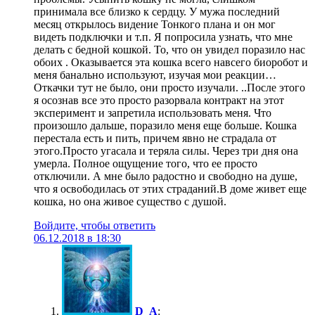
принимала все близко к сердцу. У мужа последний
месяц открылось видение Тонкого плана и он мог
видеть подключки и т.п. Я попросила узнать, что мне
делать с бедной кошкой. То, что он увидел поразило нас
обоих . Оказывается эта кошка всего навсего биоробот и
меня банально используют, изучая мои реакции…
Откачки тут не было, они просто изучали. ..После этого
я осознав все это просто разорвала контракт на этот
эксперимент и запретила использовать меня. Что
произошло дальше, поразило меня еще больше. Кошка
перестала есть и пить, причем явно не страдала от
этого.Просто угасала и теряла силы. Через три дня она
умерла. Полное ощущение того, что ее просто
отключили. А мне было радостно и свободно на душе,
что я освободилась от этих страданий.В доме живет еще
кошка, но она живое существо с душой.
Войдите, чтобы ответить
06.12.2018 в 18:30
D_A
: