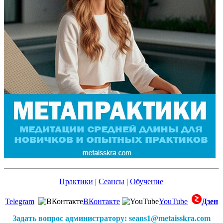
Практики
|
Сеансы
|
Обучение
Telegram
ВКонтакте
YouTube
Дзен
Задать вопрос администратору: seans1@metaisskra.com