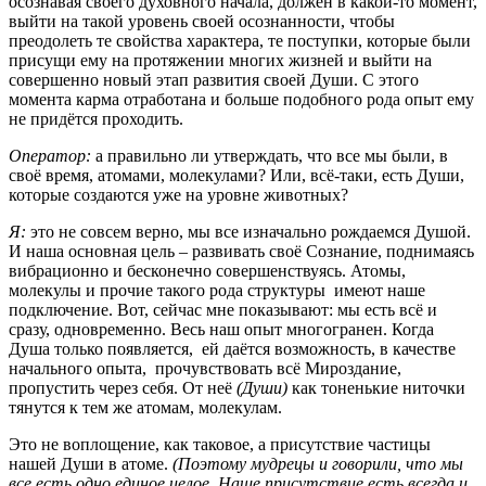
осознавая своего духовного начала, должен в какой-то момент,
выйти на такой уровень своей осознанности, чтобы
преодолеть те свойства характера, те поступки, которые были
присущи ему на протяжении многих жизней и выйти на
совершенно новый этап развития своей Души. С этого
момента карма отработана и больше подобного рода опыт ему
не придётся проходить.
Оператор:
а правильно ли утверждать, что все мы были, в
своё время, атомами, молекулами? Или, всё-таки, есть Души,
которые создаются уже на уровне животных?
Я:
это не совсем верно, мы все изначально рождаемся Душой.
И наша основная цель – развивать своё Сознание, поднимаясь
вибрационно и бесконечно совершенствуясь. Атомы,
молекулы и прочие такого рода структуры имеют наше
подключение. Вот, сейчас мне показывают: мы есть всё и
сразу, одновременно. Весь наш опыт многогранен. Когда
Душа только появляется, ей даётся возможность, в качестве
начального опыта, прочувствовать всё Мироздание,
пропустить через себя. От неё
(Души)
как тоненькие ниточки
тянутся к тем же атомам, молекулам.
Это не воплощение, как таковое, а присутствие частицы
нашей Души в атоме.
(Поэтому мудрецы и говорили, что мы
все есть одно единое целое. Наше присутствие есть всегда и