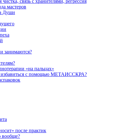
истка, связь с хранителями, регрессия
да мастеров
ва Души
удущего
ции
пеха
ой
ни занимаются?
ителям?
пнотерапии «на пальцах»
их избавиться с помощью МЕТАИССКРА?
аспаковок
ита
ыносит» после практик
о вообще?