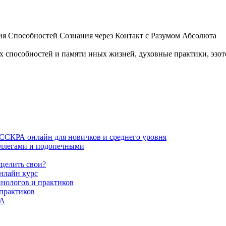
 Способностей Сознания через Контакт с Разумом Абсолюта
пособностей и памяти иных жизней, духовные практики, эзотер
ИССКРА онлайн для новичков и среднего уровня
коллегами и подопечными
сцелить свои?
нлайн курс
пнологов и практиков
 практиков
РА