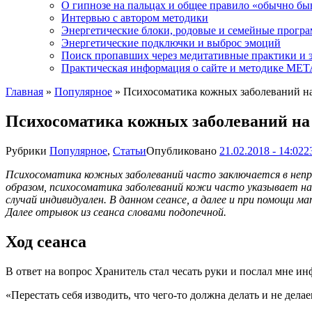
О гипнозе на пальцах и общее правило «обычно бы
Интервью с автором методики
Энергетические блоки, родовые и семейные прогр
Энергетические подключки и выброс эмоций
Поиск пропавших через медитативные практики и 
Практическая информация о сайте и методике М
Главная
»
Популярное
»
Психосоматика кожных заболеваний н
Психосоматика кожных заболеваний на
Рубрики
Популярное
,
Статьи
Опубликовано
21.02.2018 - 14:02
2
Психосоматика кожных заболеваний часто заключается в непр
образом, психосоматика заболеваний кожи часто указывает на
случай индивидуален. В данном сеансе, а далее и при помощи м
Далее отрывок из сеанса словами подопечной.
Ход сеанса
В ответ на вопрос Хранитель стал чесать руки и послал мне ин
«Перестать себя изводить, что чего-то должна делать и не делаеш