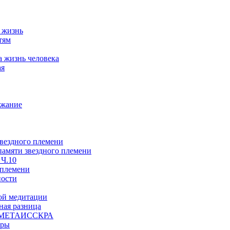
а жизнь
тям
а жизнь человека
ая
ржание
звездного племени
 памяти звездного племени
 Ч.10
 племени
ности
ой медитации
ая разница
й, МЕТАИССКРА
еры