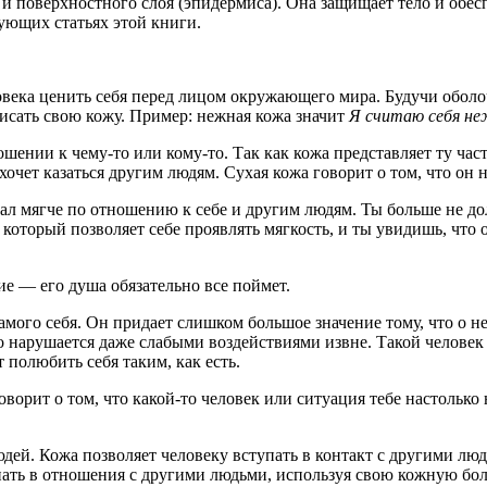
) и поверхностного слоя (эпидермиса). Она защищает тело и об
ующих статьях этой книги.
ека ценить себя перед лицом окружающего мира. Будучи оболочко
описать свою кожу. Пример: нежная кожа значит
Я считаю себя н
ошении к чему-то или кому-то. Так как кожа представляет ту ч
очет казаться другим людям. Сухая кожа говорит о том, что он н
 стал мягче по отношению к себе и другим людям. Ты больше не д
который позволяет себе проявлять мягкость, и ты увидишь, что о
ие — его душа обязательно все поймет.
амого себя. Он придает слишком большое значение тому, что о н
о нарушается даже слабыми воздействиями извне. Такой человек 
 полюбить себя таким, как есть.
оворит о том, что какой-то человек или ситуация тебе настольк
дей. Кожа позволяет человеку вступать в контакт с другими люд
упать в отношения с другими людьми, используя свою кожную бо