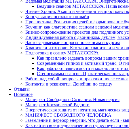
Ведомая медитация МЕТАИССКРА. Энергетическая ч
Ведущие сеансов МЕТАИССКРА. Наша коман
Чтение Хроник Акаши и ченнелинг из пространст
Консультация психолога онлайн
Прогностика. Реализация целей и формирование б
Коучинг, как альтернатива сеансам ведомой медита
Бизнес-сопровождение проектов для подлинного ус
Индивидуальная работа с двойником, дублем, маск
Часто задаваемые вопросы по сеансам и курсам
Хранители и их роли. Кто такие хранители и чем о
Подготовка к сеансу МЕТАИССКРА
Как правильно задавать вопросы вашим хран
Современный гипноз и активный транс. О ги
Как работают зависимости и можно ли от н
Стенограммы сеансов. Практическая польза р
Работа над собой, вопросы и практики после сеанса
Контакты и реквизиты. Донейшн по сердцу
Отзывы
Полезное
Манифест Свободного Сознания. Новая версия
Манифест Космической Радости
Энергетическая защита от негатива, магическая защ
МАНИФЕСТ СВОБОДНОГО ЧЕЛОВЕКА
Заземление и перебор энергии. Что делать если «в
Как найти свое предназначение и существует ли он