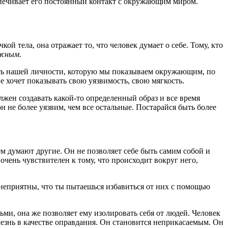
еспечивает его постоянный контакт с окружающим миром.
й тела, она отражает то, что человек думает о себе. Тому, кто
ежным.
асть нашей личности, которую мы показываем окружающим, по
е хочет показывать свою уязвимость, свою мягкость.
олжен создавать какой-то определенный образ и все время
н не более уязвим, чем все остальные. Постарайся быть более
ем думают другие. Он не позволяет себе быть самим собой и
очень чувствителен к тому, что происходит вокруг него,
о неприятны, что ты пытаешься избавиться от них с помощью
ьми, она же позволяет ему изолировать себя от людей. Человек
лезнь в качестве оправдания. Он становится неприкасаемым. Он