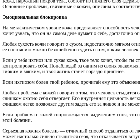
Кожа, наружный покров тела, состоит из нижнего слоя (дермы
Основные проблемы, связанные с кожей, описаны в соответств
Эмоциональная блокировка
На метафизическом уровне кожа представляет способность челов
хочет узнать, что он на самом деле думает о себе, достаточно 
Любая сухость кожи говорит о сухом, недостаточно мягком отн
ее состоянию можно безошибочно судить о том, каким человек х
Если у тебя ихтиоз или сухая кожа, твое тело хочет, чтобы ты
контролировать себя. Понаблюдай за одним из своих знакомых, 
гибким и мягким, и твоя жизнь станет гораздо приятнее.
Если ихтиозом болен твой ребенок, прочитай ему это объяснен
Любая проблема с кожей говорит о том, что человек стыдится с
слишком охотно себя отвергает. Его внутренняя цельность легк
слишком легко позволяет другим задеть его за живое и не может
Если проблема с кожей сопровождается выделением гноя, это г
этой болезни.
Серьезная кожная болезнь — отличный способ отдалиться от лю
может настолько сильно стыдиться себя, что отказывается вст