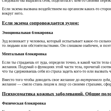
следовало бы выразить себя, поделиться с кем-то своими пере
Если экзема вызвана воздействием на организм каких-то сторон
вокруг него.
Если экзема сопровождается зудом:
Эмоциональная блокировка
Зуд возникает у человека, который испытывает какое-то сильное
то людьми или обстоятельствами. Он слишком озабочен, и поэ
Ментальная блокировка
Если ты страдаешь от зуда, определи точно, в какой части тел
желания. Подумай о функциях этой части тела, прочитай соотве
что ты сдерживаешь себя из страха задеть кого-то или вызвать 
Вместо того чтобы доводить свое желание до
внутреннего зуда,
желание — смело стань лицом к лицу со своими страхами, сфо
Психосоматика кожных заболеваний. Общие пол
Физическая блокировка