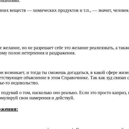
живаниями.
них веществ — химических продуктов и т.п., — значит, человек 
 желание, но не разрешает себе это желание реализовать, а такж
тому полон нетерпения и раздражения.
а он возникает, и тогда ты сможешь догадаться, в какой сфере жи
тствующее объяснение в этом Справочнике. Так как зуд связан с 
чье-то недовольство.
подумай о том, насколько оно реально. Если это просто каприз, 
рмулируй свои намерения и действуй.
ожения: