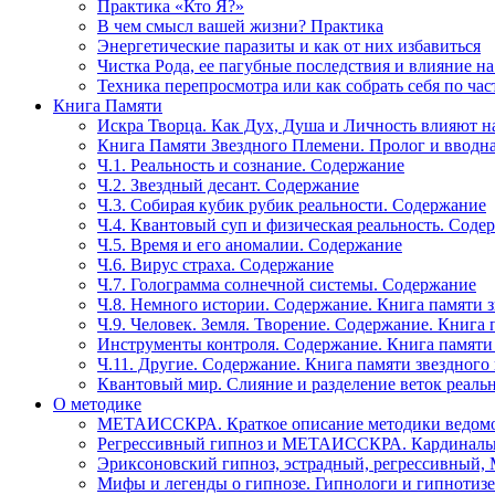
Практика «Кто Я?»
В чем смысл вашей жизни? Практика
Энергетические паразиты и как от них избавиться
Чистка Рода, ее пагубные последствия и влияние н
Техника перепросмотра или как собрать себя по час
Книга Памяти
Искра Творца. Как Дух, Душа и Личность влияют н
Книга Памяти Звездного Племени. Пролог и вводн
Ч.1. Реальность и сознание. Содержание
Ч.2. Звездный десант. Содержание
Ч.3. Собирая кубик рубик реальности. Содержание
Ч.4. Квантовый суп и физическая реальность. Соде
Ч.5. Время и его аномалии. Содержание
Ч.6. Вирус страха. Содержание
Ч.7. Голограмма солнечной системы. Содержание
Ч.8. Немного истории. Содержание. Книга памяти 
Ч.9. Человек. Земля. Творение. Содержание. Книга
Инструменты контроля. Содержание. Книга памяти
Ч.11. Другие. Содержание. Книга памяти звездного
Квантовый мир. Слияние и разделение веток реаль
О методике
МЕТАИССКРА. Краткое описание методики ведом
Регрессивный гипноз и МЕТАИССКРА. Кардинальн
Эриксоновский гипноз, эстрадный, регрессивны
Мифы и легенды о гипнозе. Гипнологи и гипнотиз