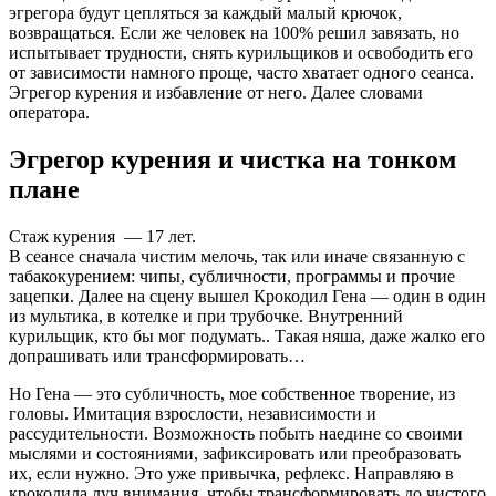
эгрегора будут цепляться за каждый малый крючок,
возвращаться. Если же человек на 100% решил завязать, но
испытывает трудности, снять курильщиков и освободить его
от зависимости намного проще, часто хватает одного сеанса.
Эгрегор курения и избавление от него. Далее словами
оператора.
Эгрегор курения и чистка на тонком
плане
Стаж курения — 17 лет.
В сеансе сначала чистим мелочь, так или иначе связанную с
табакокурением: чипы, субличности, программы и прочие
зацепки. Далее на сцену вышел Крокодил Гена — один в один
из мультика, в котелке и при трубочке. Внутренний
курильщик, кто бы мог подумать.. Такая няша, даже жалко его
допрашивать или трансформировать…
Но Гена — это субличность, мое собственное творение, из
головы. Имитация взрослости, независимости и
рассудительности. Возможность побыть наедине со своими
мыслями и состояниями, зафиксировать или преобразовать
их, если нужно. Это уже привычка, рефлекс. Направляю в
крокодила луч внимания, чтобы трансформировать до чистого