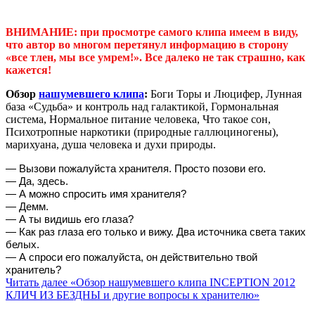
ВНИМАНИЕ: при просмотре самого клипа имеем в виду,
что автор во многом перетянул информацию в сторону
«все тлен, мы все умрем!». Все далеко не так страшно, как
кажется!
Обзор
нашумевшего клипа
:
Боги Торы и Люцифер, Лунная
база «Судьба» и контроль над галактикой, Гормональная
система, Нормальное питание человека, Что такое сон,
Психотропные наркотики (природные галлюциногены),
марихуана, душа человека и духи природы.
— Вызови пожалуйста хранителя. Просто позови его.
— Да, здесь.
— А можно спросить имя хранителя?
— Демм.
— А ты видишь его глаза?
— Как раз глаза его только и вижу. Два источника света таких
белых.
— А спроси его пожалуйста, он действительно твой
хранитель?
Читать далее
«Обзор нашумевшего клипа INCEPTION 2012
КЛИЧ ИЗ БЕЗДНЫ и другие вопросы к хранителю»