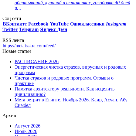
обертываний, купаний в источниках, голодовка 40 дней
и…
Соц сети
ВКонтакте
Facebook
You
Tube
Одноклассники
Instagram
Twitter
Telegram
Яндекс Дзен
RSS лента
https://metaisskra.com/feed/
Новые статьи
РАСПИСАНИЕ 2026
Энергетическая чистка страхов, вирусных и родовых
программ
Чистка страхов и родовых программ. Отзывы о
практике
Памятка архитектору реальности. Как исцелить
цивилизацию?
Мета ретрит в Египте. Ноябрь 2026. Каир, Асуан, Абу
Симбел
Архив
Август 2026
Июль 2026