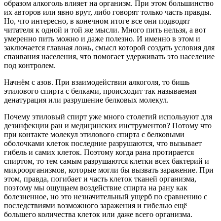
образом алкоголь влияет на организм. При этом большинство
их авторов или явно врут, либо говорят только часть правды.
Но, что интересно, в конечном итоге все они подводят
читателя к одной и той же мысли. Много пить нельзя, а вот
умеренно пить можно и даже полезно. И именно в этом и
заключается главная ложь, смысл которой создать условия для
спаивания населения, что помогает удерживать это население
под контролем.
Начнём с азов. При взаимодействии алкоголя, то бишь
этилового спирта с белками, происходит так называемая
денатурация или разрушение белковых молекул.
Почему этиловый спирт уже много столетий используют для
дезинфекции ран и медицинских инструментов? Потому что
при контакте молекул этилового спирта с белковыми
оболочками клеток последние разрушаются, что вызывает
гибель и самих клеток. Поэтому когда рана протирается
спиртом, то тем самым разрушаются клетки всех бактерий и
микроорганизмов, которые могли бы вызвать заражение. При
этом, правда, погибает и часть клеток тканей организма,
поэтому мы ощущаем воздействие спирта на рану как
болезненное, но это незначительный ущерб по сравнению с
последствиями возможного заражения и гибелью ещё
большего количества клеток или даже всего организма.