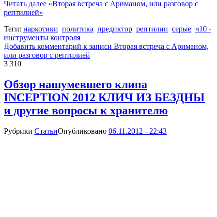
Читать далее
«Вторая встреча с Ариманом, или разговор с
рептилией»
Теги:
наркотики
политика
предиктор
рептилии
серые
ч10 -
инструменты контроля
Добавить комментарий
к записи Вторая встреча с Ариманом,
или разговор с рептилией
3 310
Обзор нашумевшего клипа
INCEPTION 2012 КЛИЧ ИЗ БЕЗДНЫ
и другие вопросы к хранителю
Рубрики
Статьи
Опубликовано
06.11.2012 - 22:43