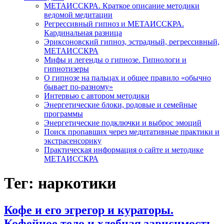
МЕТАИССКРА. Краткое описание методики
ведомой медитации
Регрессивный гипноз и МЕТАИССКРА.
Кардинальная разница
Эриксоновский гипноз, эстрадный, регрессивный,
МЕТАИССКРА
Мифы и легенды о гипнозе. Гипнологи и
гипнотизеры
О гипнозе на пальцах и общее правило «обычно
бывает по-разному»
Интервью с автором методики
Энергетические блоки, родовые и семейные
программы
Энергетические подключки и выброс эмоций
Поиск пропавших через медитативные практики и
экстрасенсорику
Практическая информация о сайте и методике
МЕТАИССКРА
Тег: наркотики
Кофе и его эгрегор и кураторы.
Кофейное тело и хлебная зависимость