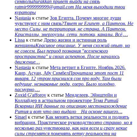
символы
hurakkan привет выйди на связь
ratmir999999999@gmail.com На меня выходили твои
кураторы
Nastasia
к статье
Зов Египта. Почему многие души
чувствуют с ним связь?
Тянет не Египет, а Пантеон. Не
место Силы, не территория, не страна. А Пантеон.
Кристаллы, энергоузлы, сети, потоки, каналы. Всё,…
Lissa
к статье
Древо жизни и истинная роль
женщины
Красивое описание. У меня схожий опыт, но
не совсем. Был период познания "вселенского
пространства" и своих аспектов. После началось
движение…
Nastasia
к статье
Мета ретрит в Египте. Ноябрь 2026.
Каир, Асуан, Абу Симбел
Прочитала этот пост 11
января. 12 утром приснился сон про воду. Там были
ведущие, незнакомые люди, озеро. Было холодно,
пасмурно,…
Zoxid G'afforov
к статье
Менделеев, Эйнштейн и
Коллайдер в астральном прожекторе
Тема Ритий
Вскормил ИИ данные по описанию местонахождение
Рития и вот что оно выдало На основе вашего…
Sinael
к статье
Как менять ветки реальности и поднять
вибрации. Практическое руководство
это странно, но я
несколько раз чувствовала, как нам всем и сразу некие
силы стремятся поменять ветку реальности на