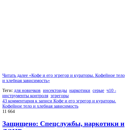
Читать далее
«Кофе и его эгрегор и кураторы. Кофейное тело
и хлебная зависимость»
Теги:
для новичков
инсектоиды
наркотики
серые
ч10 -
инструменты контроля
эгрегоры
43 комментария
к записи Кофе и его эгрегор и кураторы.
Кофейное тело и хлебная зависимость
11 664
Защищено: Спецслужбы, наркотики и