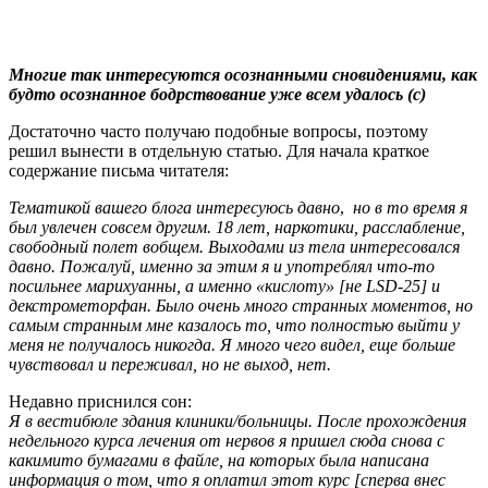
Многие так интересуются осознанными сновидениями, как
будто осознанное бодрствование уже всем удалось (c)
Достаточно часто получаю подобные вопросы, поэтому
решил вынести в отдельную статью. Для начала краткое
содержание письма читателя:
Тематикой вашего блога интересуюсь давно
,
но в то время я
был увлечен совсем другим. 18 лет, наркотики, расслабление,
свободный полет вобщем. Выходами из тела интересовался
давно. Пожалуй, именно за этим я и употреблял что-то
посильнее марихуанны, а именно «кислоту» [не LSD-25] и
декстрометорфан. Было очень много странных моментов, но
самым странным мне казалось то, что полностью выйти у
меня не получалось никогда. Я много чего видел, еще больше
чувствовал и переживал, но не выход, нет.
Недавно приснился сон:
Я в вестибюле здания клиники/больницы. После прохождения
недельного курса лечения от нервов я пришел сюда снова с
какимито бумагами в файле, на которых была написана
информация о том, что я оплатил этот курс [сперва внес