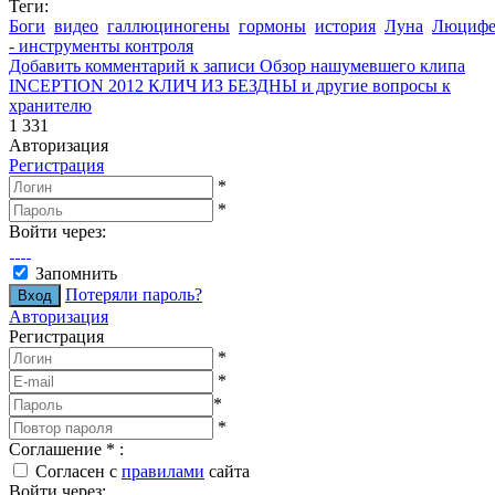
Теги:
Боги
видео
галлюциногены
гормоны
история
Луна
Люцифе
- инструменты контроля
Добавить комментарий
к записи Обзор нашумевшего клипа
INCEPTION 2012 КЛИЧ ИЗ БЕЗДНЫ и другие вопросы к
хранителю
1 331
Авторизация
Регистрация
*
*
Войти через:
Запомнить
Потеряли пароль?
Авторизация
Регистрация
*
*
*
*
Соглашение
*
:
Согласен с
правилами
сайта
Войти через: