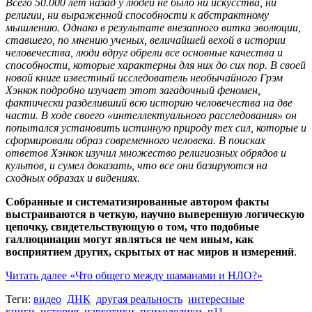
Всего 50.000 лет назад у людей не было ни искусства, ни
религии, ни выраженной способности к абстрактному
мышлению. Однако в результате внезапного витка эволюции,
ставшего, по мнению ученых, величайшей вехой в истории
человечества, люди вдруг обрели все основные качества и
способности, которые характерны для них до сих пор. В своей
новой книге известный исследователь необычайного Грэм
Хэнкок подробно изучает этот загадочный феномен,
фактически разделивший всю историю человечества на две
части. В ходе своего «интеллектуального расследования» он
попытался установить истинную природу тех сил, которые и
сформировали образ современного человека. В поисках
ответов Хэнкок изучил множество религиозных обрядов и
культов, и сумел доказать, что все они базируются на
сходных образах и видениях.
Собранные и систематизированные автором факты
выстраиваются в четкую, научно выверенную логическую
цепочку, свидетельствующую о том, что
подобные
галлюцинации могут являться не чем иным, как
восприятием других, скрытых от нас миров и измерений
.
Читать далее
«Что общего между шаманами и НЛО?»
Теги:
видео
ДНК
другая реальность
интересные
книги
история
наркотики
психоделики
ч11 -