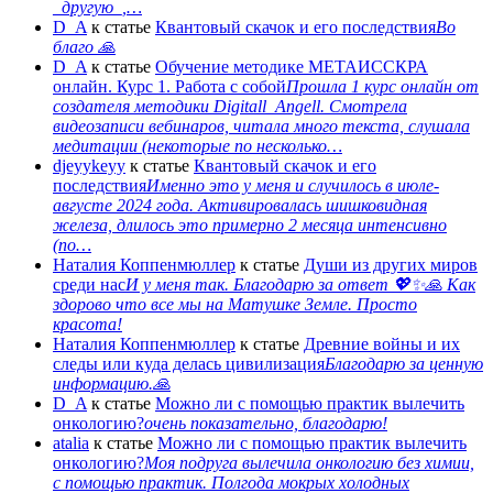
_другую_,…
D_A
к статье
Квантовый скачок и его последствия
Во
благо 🙏
D_A
к статье
Обучение методике МЕТАИССКРА
онлайн. Курс 1. Работа с собой
Прошла 1 курс онлайн от
создателя методики Digitall_Angell. Смотрела
видеозаписи вебинаров, читала много текста, слушала
медитации (некоторые по несколько…
djeyykeyy
к статье
Квантовый скачок и его
последствия
Именно это у меня и случилось в июле-
августе 2024 года. Активировалась шишковидная
железа, длилось это примерно 2 месяца интенсивно
(по…
Наталия Коппенмюллер
к статье
Души из других миров
среди нас
И у меня так. Благодарю за ответ 💖✨️🙏 Как
здорово что все мы на Матушке Земле. Просто
красота!
Наталия Коппенмюллер
к статье
Древние войны и их
следы или куда делась цивилизация
Благодарю за ценную
информацию.🙏
D_A
к статье
Можно ли с помощью практик вылечить
онкологию?
очень показательно, благодарю!
atalia
к статье
Можно ли с помощью практик вылечить
онкологию?
Моя подруга вылечила онкологию без химии,
с помощью практик. Полгода мокрых холодных