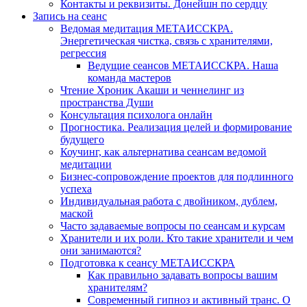
Контакты и реквизиты. Донейшн по сердцу
Запись на сеанс
Ведомая медитация МЕТАИССКРА.
Энергетическая чистка, связь с хранителями,
регрессия
Ведущие сеансов МЕТАИССКРА. Наша
команда мастеров
Чтение Хроник Акаши и ченнелинг из
пространства Души
Консультация психолога онлайн
Прогностика. Реализация целей и формирование
будущего
Коучинг, как альтернатива сеансам ведомой
медитации
Бизнес-сопровождение проектов для подлинного
успеха
Индивидуальная работа с двойником, дублем,
маской
Часто задаваемые вопросы по сеансам и курсам
Хранители и их роли. Кто такие хранители и чем
они занимаются?
Подготовка к сеансу МЕТАИССКРА
Как правильно задавать вопросы вашим
хранителям?
Современный гипноз и активный транс. О