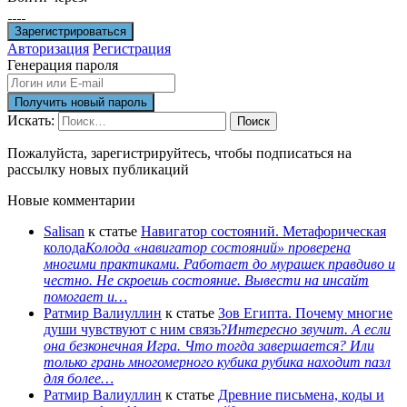
Авторизация
Регистрация
Генерация пароля
Искать:
Поиск
Пожалуйста, зарегистрируйтесь, чтобы подписаться на
рассылку новых публикаций
Новые комментарии
Salisan
к статье
Навигатор состояний. Метафорическая
колода
Колода «навигатор состояний» проверена
многими практиками. Работает до мурашек правдиво и
честно. Не скроешь состояние. Вывести на инсайт
помогает и…
Ратмир Валиуллин
к статье
Зов Египта. Почему многие
души чувствуют с ним связь?
Интересно звучит. А если
она безконечная Игра. Что тогда завершается? Или
только грань многомерного кубика рубика находит пазл
для более…
Ратмир Валиуллин
к статье
Древние письмена, коды и