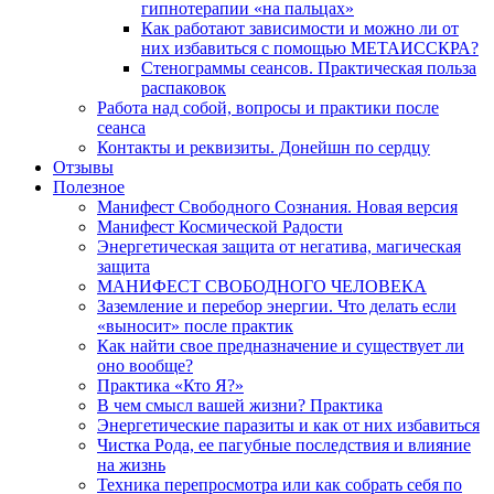
гипнотерапии «на пальцах»
Как работают зависимости и можно ли от
них избавиться с помощью МЕТАИССКРА?
Стенограммы сеансов. Практическая польза
распаковок
Работа над собой, вопросы и практики после
сеанса
Контакты и реквизиты. Донейшн по сердцу
Отзывы
Полезное
Манифест Свободного Сознания. Новая версия
Манифест Космической Радости
Энергетическая защита от негатива, магическая
защита
МАНИФЕСТ СВОБОДНОГО ЧЕЛОВЕКА
Заземление и перебор энергии. Что делать если
«выносит» после практик
Как найти свое предназначение и существует ли
оно вообще?
Практика «Кто Я?»
В чем смысл вашей жизни? Практика
Энергетические паразиты и как от них избавиться
Чистка Рода, ее пагубные последствия и влияние
на жизнь
Техника перепросмотра или как собрать себя по