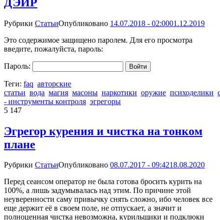
ДЭИР
Рубрики
Статьи
Опубликовано
14.07.2018 - 02:00
01.12.2019
Это содержимое защищено паролем. Для его просмотра
введите, пожалуйста, пароль:
Пароль:
Теги:
faq
авторские
статьи
вода
магия
масоны
наркотики
оружие
психоделики
- инструменты контроля
эгрегоры
5 147
Эгрегор курения и чистка на тонком
плане
Рубрики
Статьи
Опубликовано
08.07.2017 - 09:42
18.08.2020
Перед сеансом оператор не была готова бросить курить на
100%, а лишь задумывалась над этим. По причине этой
неуверенности саму привычку снять сложно, ибо человек все
еще держит её в своем поле, не отпускает, а значит и
полноценная чистка невозможна, курильщики и подклюки