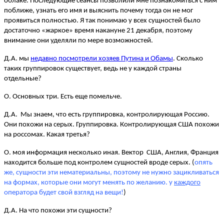
облаке. Последующие сеансы позволили мне познакомиться с ним
поближе, узнать его имя и выяснить почему тогда он не мог
проявиться полностью. Я так понимаю у всех сущностей было
достаточно «жаркое» время накануне 21 декабря, поэтому
внимание они уделяли по мере возможностей.
Д.А. мы
недавно посмотрели хозяев Путина и Обамы
. Сколько
таких группировок существует, ведь не у каждой страны
отдельные?
О. Основных три. Есть еще помельче.
Д.А. Мы знаем, что есть группировка, контролирующая Россию.
Они похожи на серых. Группировка. Контролирующая США похожи
на россомах. Какая третья?
О. моя информация несколько иная. Вектор США, Англия, Франция
находится больше под контролем сущностей вроде серых. (
опять
же, сущности эти нематериальны, поэтому не нужно зацикливаться
на формах, которые они могут менять по желанию. у
каждого
оператора будет свой взгляд на вещи!
)
Д.А. На что похожи эти сущности?