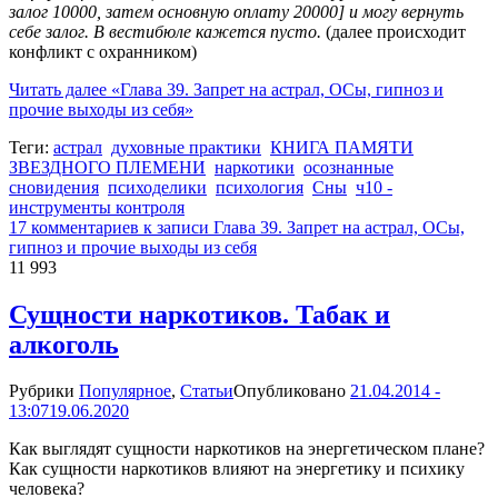
залог 10000, затем основную оплату 20000] и могу вернуть
себе залог. В вестибюле кажется пусто.
(далее происходит
конфликт с охранником)
Читать далее
«Глава 39. Запрет на астрал, ОСы, гипноз и
прочие выходы из себя»
Теги:
астрал
духовные практики
КНИГА ПАМЯТИ
ЗВЕЗДНОГО ПЛЕМЕНИ
наркотики
осознанные
сновидения
психоделики
психология
Сны
ч10 -
инструменты контроля
17 комментариев
к записи Глава 39. Запрет на астрал, ОСы,
гипноз и прочие выходы из себя
11 993
Сущности наркотиков. Табак и
алкоголь
Рубрики
Популярное
,
Статьи
Опубликовано
21.04.2014 -
13:07
19.06.2020
Как выглядят сущности наркотиков на энергетическом плане?
Как сущности наркотиков влияют на энергетику и психику
человека?