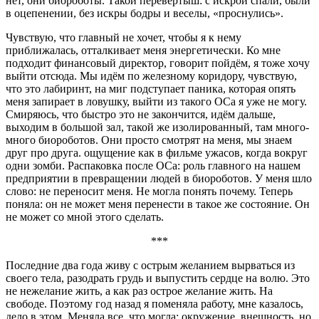
нет, они биороботы. Такой перевертыш: с искрой спали, были
в оцепенении, без искры бодры и веселы, «проснулись».
Чувствую, что главный не хочет, чтобы я к нему
приближалась, отталкивает меня энергетически. Ко мне
подходит финансовый директор, говорит пойдём, я тоже хочу
выйти отсюда. Мы идём по железному коридору, чувствую,
что это лабиринт, на миг подступает паника, которая опять
меня запирает в ловушку, выйти из такого ОСа я уже не могу.
Смиряюсь, что быстро это не закончится, идём дальше,
выходим в большой зал, такой же изолированный, там много-
много биороботов. Они просто смотрят на меня, мы знаем
друг про друга. ощущение как в фильме ужасов, когда вокруг
одни зомби. Распаковка после ОСа: роль главного на нашем
предприятии в превращении людей в биороботов. У меня шло
слово: не переносит меня. Не могла понять почему. Теперь
поняла: он не может меня перенести в такое же состояние. Он
не может со мной этого сделать.
***
Последние два года живу с острым желанием вырваться из
своего тела, разодрать грудь и выпустить сердце на волю. Это
не нежелание жить, а как раз острое желание жить. На
свободе. Поэтому год назад я поменяла работу, мне казалось,
дело в этом. Меняла все, что могла: окружение, внешность, но