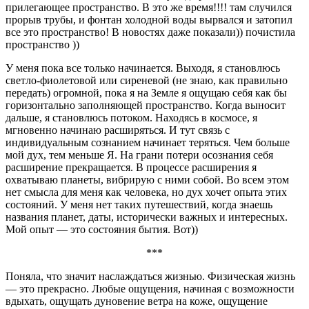
прилегающее пространство. В это же время!!!! там случился
прорыв трубы, и фонтан холодной воды вырвался и затопил
все это пространство! В новостях даже показали)) почистила
пространство ))
У меня пока все только начинается. Выходя, я становлюсь
светло-фиолетовой или сиреневой (не знаю, как правильно
передать) огромной, пока я на Земле я ощущаю себя как бы
горизонтально заполняющей пространство. Когда выносит
дальше, я становлюсь потоком. Находясь в космосе, я
мгновенно начинаю расширяться. И тут связь с
индивидуальным сознанием начинает теряться. Чем больше
мой дух, тем меньше Я. На грани потери осознания себя
расширение прекращается. В процессе расширения я
охватываю планеты, вибрирую с ними собой. Во всем этом
нет смысла для меня как человека, но дух хочет опыта этих
состояний. У меня нет таких путешествий, когда знаешь
названия планет, даты, исторически важных и интересных.
Мой опыт — это состояния бытия. Вот))
***
Поняла, что значит наслаждаться жизнью. Физическая жизнь
— это прекрасно. Любые ощущения, начиная с возможности
вдыхать, ощущать дуновение ветра на коже, ощущение