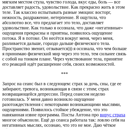
мягким местом стула, чувство голода, вкус еды, боль — все
доставляет радость, удовольствие. Как прекрасно жить в этом
теле. Так классно испытывать разные эмоции: восторг,
нежность, раздражение, нетерпение. Я ощутила, что
абсолютно все, что предлагает это тело, доставляет
удовольствие. Как только я осознала, что даже «негативные»
ощущения прекрасны и приятны, появилось ощущение
потока. Я в потоке. Он несётся вокруг меня, через меня,
разливается дальше, гораздо дальше физического тела.
Пространство звенит, отзывается))) я осознала, что чем больше
я принимаю физический мир через это тело, тем сильнее связь
с собой на тонком плане. Через чувствование тела, принятие
его реакций идёт расширение себя, своих возможностей.
***
Запрос на сеанс был в следующем: страх за дочь, сны, где ее
забирают, тревога, возникающая в связи с этим; страх
возвращающейся депрессии. Перед сеансом неделю
готовилась. У меня давно возникло ощущение
разотождествления с некоторыми возникающими мыслями,
ощущениями. Появилось стойкое убеждение, что это
навязанная извне программа. Посты Антона про
вирус страха
многое объяснили. Ещё до сеанса работала так: ловлю себя на
негативных мыслях, осознаю, что это не мое. Даю чёткое