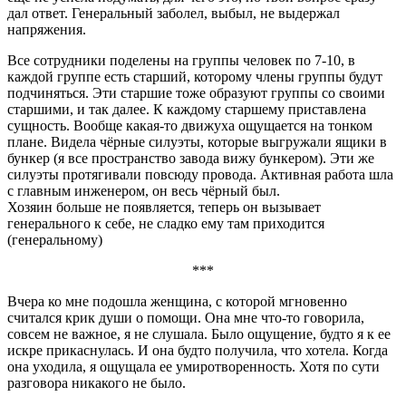
дал ответ. Генеральный заболел, выбыл, не выдержал
напряжения.
Все сотрудники поделены на группы человек по 7-10, в
каждой группе есть старший, которому члены группы будут
подчиняться. Эти старшие тоже образуют группы со своими
старшими, и так далее. К каждому старшему приставлена
сущность. Вообще какая-то движуха ощущается на тонком
плане. Видела чёрные силуэты, которые выгружали ящики в
бункер (я все пространство завода вижу бункером). Эти же
силуэты протягивали повсюду провода. Активная работа шла
с главным инженером, он весь чёрный был.
Хозяин больше не появляется, теперь он вызывает
генерального к себе, не сладко ему там приходится
(генеральному)
***
Вчера ко мне подошла женщина, с которой мгновенно
считался крик души о помощи. Она мне что-то говорила,
совсем не важное, я не слушала. Было ощущение, будто я к ее
искре прикаснулась. И она будто получила, что хотела. Когда
она уходила, я ощущала ее умиротворенность. Хотя по сути
разговора никакого не было.