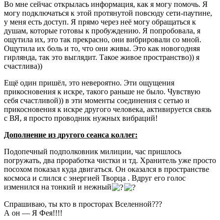
Во мне сейчас открылась информация, как я могу помочь. Я
могу подключаться к этой протянутой повсюду сети-паутине,
у меня есть доступ. Я прямо через неё могу обращаться к
душам, которые готовы к пробуждению. Я попробовала, я
ощутила их, это так прекрасно, они вибрировали со мной.
Ощутила их боль и то, что они живы. Это как новогодняя
гирлянда, так это выглядит. Такое живое пространство)) я
счастлива))
Ещё один пришёл, это невероятно. Эти ощущения
прикосновения к искре, такого раньше не было. Чувствую
себя счастливой)) в эти моменты соединения с сетью и
прикосновения к искре другого человека, активируется связь
с ВЯ, я просто проводник нужных вибраций!
Дополнение из другого сеанса коллег:
Подопечный подполковник милиции, час пришлось
погружать, два проработка чистки и тд. Хранитель уже просто
посохом показал куда двигаться. Он оказался в пространстве
космоса и слился с энергией Творца . Вдруг его голос
изменился на тонкий и нежный
Спрашиваю, ты кто в просторах Вселенной???
А он — Я Фея!!!!