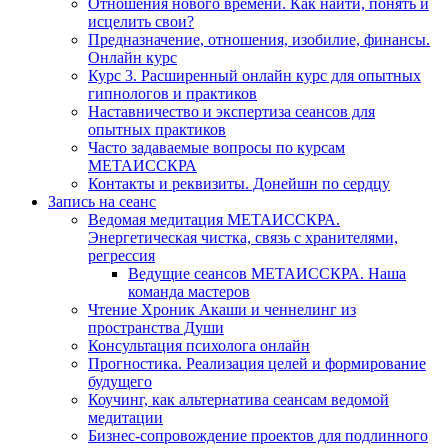
Отношения нового времени. Как найти, понять и
исцелить свои?
Предназначение, отношения, изобилие, финансы.
Онлайн курс
Курс 3. Расширенный онлайн курс для опытных
гипнологов и практиков
Наставничество и экспертиза сеансов для
опытных практиков
Часто задаваемые вопросы по курсам
МЕТАИССКРА
Контакты и реквизиты. Донейшн по сердцу
Запись на сеанс
Ведомая медитация МЕТАИССКРА.
Энергетическая чистка, связь с хранителями,
регрессия
Ведущие сеансов МЕТАИССКРА. Наша
команда мастеров
Чтение Хроник Акаши и ченнелинг из
пространства Души
Консультация психолога онлайн
Прогностика. Реализация целей и формирование
будущего
Коучинг, как альтернатива сеансам ведомой
медитации
Бизнес-сопровождение проектов для подлинного