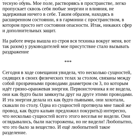
тесную обувь. Мое поле, растворяясь в пространстве, легко
пропускает сквозь себя любые энергии и влияния, не
задерживая ничего в себе. Таким образом, находясь в
расширенном состоянии, я в гармонии с пространством, в
котором просто нет состояния опасности. Итак, никаких сфер
и дополнительных защит.
На работе вчера вышла из строя вся техника вокруг меня, вот
так разом) у руководителей мое присутствие стало вызывать
раздражение
***
Сегодня в ходе совещания увидела, что несколько сущностей,
сидящих в своих физических телах за столом, связаны между
собой прозрачными проводами диаметром см 3, по которым
идёт грязно-оранжевая энергия. Первоисточника я не видела,
они как будто были замкнуты друг на друге этими проводами.
И эта энергия делала их как будто пьяными, они хохотали,
скакали по столу. Одна из сущностей протянула мне такой же
провод, как будто кальян предложил покурить)) интересно,
что несколько сущностей всего этого веселья не видели. Они
оглядывались, были насторожены, но не видели! Любопытно,
что это было за вещество. И ещё любопытней такое
разделение.