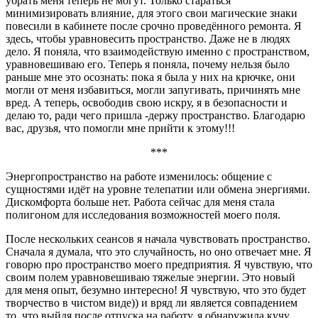
убрать меня теперь не могут. Только стараться
минимизировать влияние, для этого свои магические знаки
повесили в кабинете после срочно проведённого ремонта. Я
здесь, чтобы уравновесить пространство. Даже не в людях
дело. Я поняла, что взаимодействую именно с пространством,
уравновешиваю его. Теперь я поняла, почему нельзя было
раньше мне это осознать: пока я была у них на крючке, они
могли от меня избавиться, могли запугивать, причинять мне
вред. А теперь, освободив свою искру, я в безопасности и
делаю то, ради чего пришла -держу пространство. Благодарю
вас, друзья, что помогли мне прийти к этому!!!
***
Энергопространство на работе изменилось: общение с
сущностями идёт на уровне телепатии или обмена энергиями.
Дискомфорта больше нет. Работа сейчас для меня стала
полигоном для исследования возможностей моего поля.
После нескольких сеансов я начала чувствовать пространство.
Сначала я думала, что это случайность, но оно отвечает мне. Я
говорю про пространство моего предприятия. Я чувствую, что
своим полем уравновешиваю тяжелые энергии. Это новый
для меня опыт, безумно интересно! Я чувствую, что это будет
творчество в чистом виде)) и вряд ли является совпадением
то, что выйдя после отпуска на работу, я обнаружила кучу