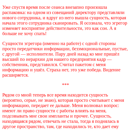
Уже спустя время после сеанса внезапно произошла
распаковка: на одном из совещаний директору представляли
нового сотрудника, и вдруг из него вышла сущность, которая
начала этого сотрудника сканировать. Я осознала, что эгрегор
изменяет восприятие действительности, это как сон. А я
больше не хочу спать!
Сущности эгрегора (именно на работе) с одной стороны
просто передатчики информации, безэмоциональные, пустые,
с другой — исполнители. Пару дней назад ко мне пришёл
высший по иерархии для нашего предприятия кадр —
собственник, представился. Считал пакетом с меня
информацию и ушёл. Страха нет, это уже победа. Видение
расширяется.
***
Рядом со мной теперь все время находится сущность
(вероятно, серые, не знаю), которая просто считывает с меня
информацию, передает ее дальше. Меня волновал вопрос:
имеют ли право сущности с работы влиять на меня,
подсовывать мне свои импланты и прочее. Сущность,
находящаяся рядом, отвечать не стала, тогда я поднялась в
другое пространство, там, где находились те, кто дает ему