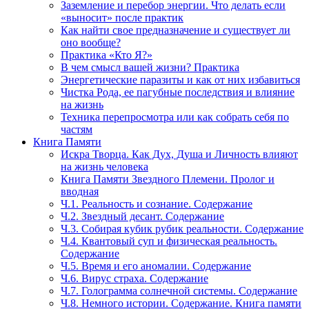
Заземление и перебор энергии. Что делать если
«выносит» после практик
Как найти свое предназначение и существует ли
оно вообще?
Практика «Кто Я?»
В чем смысл вашей жизни? Практика
Энергетические паразиты и как от них избавиться
Чистка Рода, ее пагубные последствия и влияние
на жизнь
Техника перепросмотра или как собрать себя по
частям
Книга Памяти
Искра Творца. Как Дух, Душа и Личность влияют
на жизнь человека
Книга Памяти Звездного Племени. Пролог и
вводная
Ч.1. Реальность и сознание. Содержание
Ч.2. Звездный десант. Содержание
Ч.3. Собирая кубик рубик реальности. Содержание
Ч.4. Квантовый суп и физическая реальность.
Содержание
Ч.5. Время и его аномалии. Содержание
Ч.6. Вирус страха. Содержание
Ч.7. Голограмма солнечной системы. Содержание
Ч.8. Немного истории. Содержание. Книга памяти