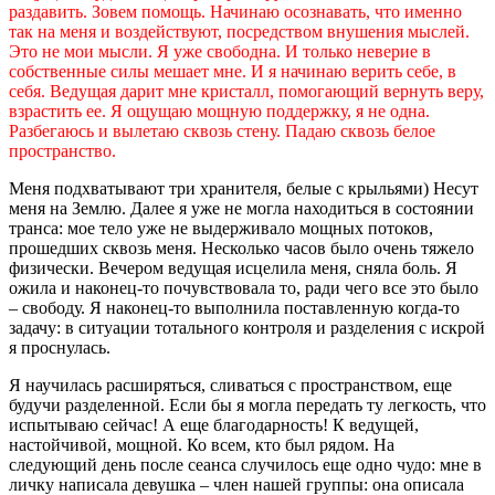
раздавить. Зовем помощь. Начинаю осознавать, что именно
так на меня и воздействуют, посредством внушения мыслей.
Это не мои мысли. Я уже свободна. И только неверие в
собственные силы мешает мне. И я начинаю верить себе, в
себя. Ведущая дарит мне кристалл, помогающий вернуть веру,
взрастить ее. Я ощущаю мощную поддержку, я не одна.
Разбегаюсь и вылетаю сквозь стену. Падаю сквозь белое
пространство.
Меня подхватывают три хранителя, белые с крыльями) Несут
меня на Землю. Далее я уже не могла находиться в состоянии
транса: мое тело уже не выдерживало мощных потоков,
прошедших сквозь меня. Несколько часов было очень тяжело
физически. Вечером ведущая исцелила меня, сняла боль. Я
ожила и наконец-то почувствовала то, ради чего все это было
– свободу. Я наконец-то выполнила поставленную когда-то
задачу: в ситуации тотального контроля и разделения с искрой
я проснулась.
Я научилась расширяться, сливаться с пространством, еще
будучи разделенной. Если бы я могла передать ту легкость, что
испытываю сейчас! А еще благодарность! К ведущей,
настойчивой, мощной. Ко всем, кто был рядом. На
следующий день после сеанса случилось еще одно чудо: мне в
личку написала девушка – член нашей группы: она описала