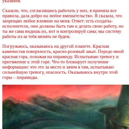
указания.
Сказали, что, согласившись работать у них, я приняла все
правила, дала добро на любое вмешательство. Я сказала, что
запрещаю любое влияние на меня. Ответ: есть солдаты-
исполнители, они должны быть там и делать свою работу, но
ты же сама видишь их, вот и контролируй сама; мы систему
работы из-за тебя менять не будем.
Погружаюсь, оказываюсь на другой планете. Красная
каменистая поверхность, красно-розовый закат. Передо мной
красная гора, похожая на пирамиду. Испытываю тревогу и
притяжение к этой горе. Что-то блокирует получение
информации: что это за место и зачем я там, испытываю
сильнейшую тревогу, опасность. Оказываюсь внутри этой
горы – пирамиды.