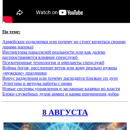
По теме:
Армейские подключки или почему не стоит кичиться своими
дарами напоказ
Инспекторы параллелей реальности или как далеко
распространяется влияние спецслужб
Психотронные технологии и импланты спецслужб
Войны
богов
, расслоение веток или кому реально нужны
«мужские» праздники
Вирус
разделения
или почему расходятся близкие по духу
Эгрегоры
и
методы
работы
с
ними
Новые системы управления и
засланные
казачки
во власти
Блоки служебных духов армии и карма причинения добра
8 АВГУСТА