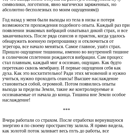
символики, логотипов, явно магически заряженных, но
абсолютно бесполезных по моим ощущениям))
Год назад у меня были выходы из тела в низы и потеря
возможности прохождения подобного опыта. Каждый раз при
появлении знакомых вибраций охватывал дикий страх, и все
заканчивалось. После ряда сеансов и практик, когда удалось
обнаружить военную перепрошивку и отключиться от
эгрегора, все начало меняться. Самое главное, ушёл страх.
Пришло ощущение тишиины, именно во внутренней тишине
в солнечном сплетении рождаются вибрации. Сам процесс
стал плавным, каждый миг я осознаю, ощущаю. Как будто
перетекаю сквозь мембрану. И первые ощущения себя как
духа. Как это восхитительно! Ради этих мгновений и нужно
учиться, нужно проходить сеансы! Высшее наслаждение
становиться собой, огромной. Потом появились опыты
выхода за пределы Земли, такие же контролируемые и
осознаваемые от начала до конца. Тишина вне Земли особое
наслаждение!
***
Вчера работали со страхом. После отработки вернувшуюся
энергию я по своему пространству залила. Я прямо видела,
как золотой поток заливает весь путь до работы, все