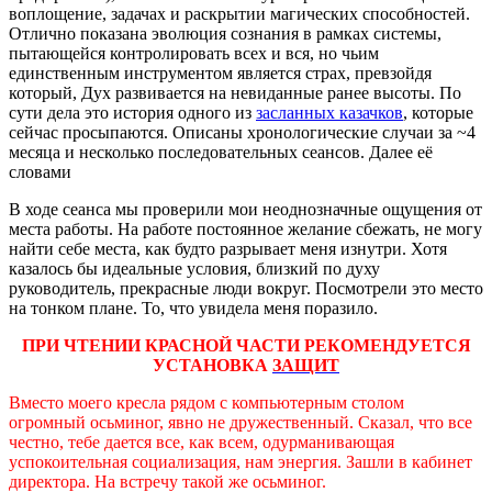
воплощение, задачах и раскрытии магических способностей.
Отлично показана эволюция сознания в рамках системы,
пытающейся контролировать всех и вся, но чьим
единственным инструментом является страх, превзойдя
который, Дух развивается на невиданные ранее высоты. По
сути дела это история одного из
засланных казачков
, которые
сейчас просыпаются. Описаны хронологические случаи за ~4
месяца и несколько последовательных сеансов. Далее её
словами
В ходе сеанса мы проверили мои неоднозначные ощущения от
места работы. На работе постоянное желание сбежать, не могу
найти себе места, как будто разрывает меня изнутри. Хотя
казалось бы идеальные условия, близкий по духу
руководитель, прекрасные люди вокруг. Посмотрели это место
на тонком плане. То, что увидела меня поразило.
ПРИ ЧТЕНИИ КРАСНОЙ ЧАСТИ РЕКОМЕНДУЕТСЯ
УСТАНОВКА
ЗАЩИТ
Вместо моего кресла рядом с компьютерным столом
огромный осьминог, явно не дружественный. Сказал, что все
честно, тебе дается все, как всем, одурманивающая
успокоительная социализация, нам энергия. Зашли в кабинет
директора. На встречу такой же осьминог.