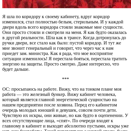
Я шла по коридору к своему кабинету, вдруг коридор
изменился, стал полностью белым, стерильным. И у каждой
двери вдоль всего коридора стояли знакомые мне сущности.
Они просто стояли и смотрели на меня. Я как будто оказалась
в другой реальности. Шла как в трансе. Когда дотронулась до
ручки двери, все стало как было: пустой коридор. И тут же
мне звонит генеральный и говорит, что через час к нам
приедет зам. министра. Как я рада, что мое восприятие
ситуации изменилось! Я перестала бояться, перестала тратить
энергию на защиты. Просто смотрю. Даже интересно, что
будет дальше.
***
ОС: просыпаюсь на работе. Вижу, что на тонком плане моя
работа — это железный бункер. Вижу кабинет человека,
который является главной энергетической сущностью на
нашем предприятии после хозяина. Перед его кабинетом
очередь молодых юношей и девушек, совсем почти дети.
Чувствую их искры, они живые, но как будто в оцепенении. У
всех отсутствующие лица, «спят». По очереди входят к
главному в кабинет и выходят абсолютно пустыми, искры уже