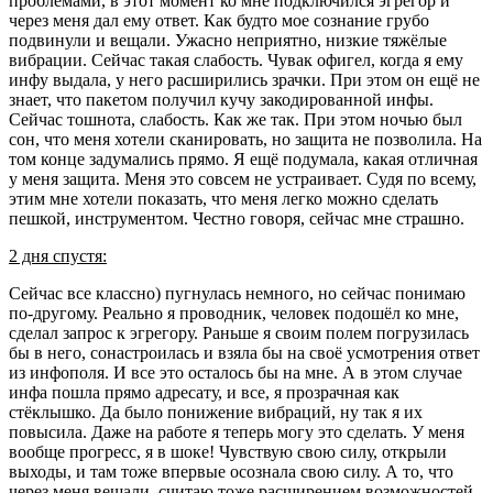
проблемами, в этот момент ко мне подключился эгрегор и
через меня дал ему ответ. Как будто мое сознание грубо
подвинули и вещали. Ужасно неприятно, низкие тяжёлые
вибрации. Сейчас такая слабость. Чувак офигел, когда я ему
инфу выдала, у него расширились зрачки. При этом он ещё не
знает, что пакетом получил кучу закодированной инфы.
Сейчас тошнота, слабость. Как же так. При этом ночью был
сон, что меня хотели сканировать, но защита не позволила. На
том конце задумались прямо. Я ещё подумала, какая отличная
у меня защита. Меня это совсем не устраивает. Судя по всему,
этим мне хотели показать, что меня легко можно сделать
пешкой, инструментом. Честно говоря, сейчас мне страшно.
2 дня спустя:
Сейчас все классно) пугнулась немного, но сейчас понимаю
по-другому. Реально я проводник, человек подошёл ко мне,
сделал запрос к эгрегору. Раньше я своим полем погрузилась
бы в него, сонастроилась и взяла бы на своё усмотрения ответ
из инфополя. И все это осталось бы на мне. А в этом случае
инфа пошла прямо адресату, и все, я прозрачная как
стёклышко. Да было понижение вибраций, ну так я их
повысила. Даже на работе я теперь могу это сделать. У меня
вообще прогресс, я в шоке! Чувствую свою силу, открыли
выходы, и там тоже впервые осознала свою силу. А то, что
через меня вещали, считаю тоже расширением возможностей.