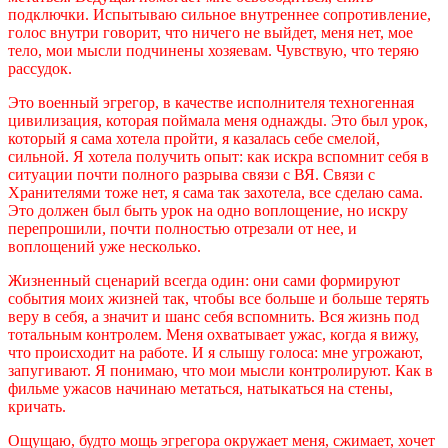
подключки. Испытываю сильное внутреннее сопротивление,
голос внутри говорит, что ничего не выйдет, меня нет, мое
тело, мои мысли подчинены хозяевам. Чувствую, что теряю
рассудок.
Это военный эгрегор, в качестве исполнителя техногенная
цивилизация, которая поймала меня однажды. Это был урок,
который я сама хотела пройти, я казалась себе смелой,
сильной. Я хотела получить опыт: как искра вспомнит себя в
ситуации почти полного разрыва связи с ВЯ. Связи с
Хранителями тоже нет, я сама так захотела, все сделаю сама.
Это должен был быть урок на одно воплощение, но искру
перепрошили, почти полностью отрезали от нее, и
воплощений уже несколько.
Жизненный сценарий всегда один: они сами формируют
события моих жизней так, чтобы все больше и больше терять
веру в себя, а значит и шанс себя вспомнить. Вся жизнь под
тотальным контролем. Меня охватывает ужас, когда я вижу,
что происходит на работе. И я слышу голоса: мне угрожают,
запугивают. Я понимаю, что мои мысли контролируют. Как в
фильме ужасов начинаю метаться, натыкаться на стены,
кричать.
Ощущаю, будто мощь эгрегора окружает меня, сжимает, хочет