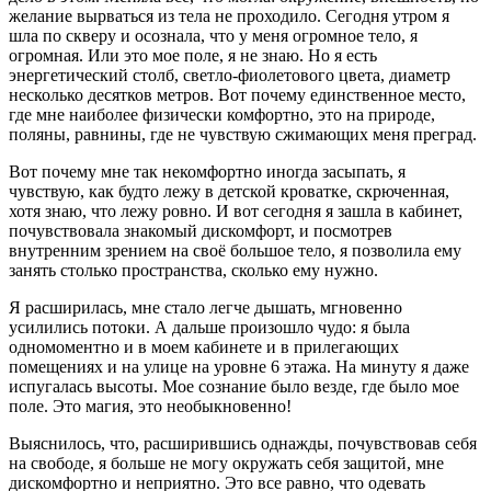
желание вырваться из тела не проходило. Сегодня утром я
шла по скверу и осознала, что у меня огромное тело, я
огромная. Или это мое поле, я не знаю. Но я есть
энергетический столб, светло-фиолетового цвета, диаметр
несколько десятков метров. Вот почему единственное место,
где мне наиболее физически комфортно, это на природе,
поляны, равнины, где не чувствую сжимающих меня преград.
Вот почему мне так некомфортно иногда засыпать, я
чувствую, как будто лежу в детской кроватке, скрюченная,
хотя знаю, что лежу ровно. И вот сегодня я зашла в кабинет,
почувствовала знакомый дискомфорт, и посмотрев
внутренним зрением на своё большое тело, я позволила ему
занять столько пространства, сколько ему нужно.
Я расширилась, мне стало легче дышать, мгновенно
усилились потоки. А дальше произошло чудо: я была
одномоментно и в моем кабинете и в прилегающих
помещениях и на улице на уровне 6 этажа. На минуту я даже
испугалась высоты. Мое сознание было везде, где было мое
поле. Это магия, это необыкновенно!
Выяснилось, что, расширившись однажды, почувствовав себя
на свободе, я больше не могу окружать себя защитой, мне
дискомфортно и неприятно. Это все равно, что одевать