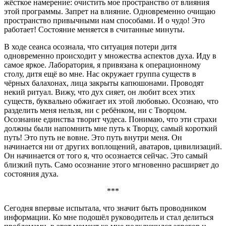
жёсткое намерение: очистить мое пространство от влияния
этой программы. Запрет на влияние. Одновременно очищаю
пространство привычными нам способами. И о чудо! Это
работает! Состояние меняется в считанные минуты.
В ходе сеанса осознала, что ситуация потери дитя
одновременно происходит у множества аспектов духа. Иду в
самое яркое. Лаборатория, я привязана к операционному
столу, дитя ещё во мне. Нас окружает группа существ в
чёрных балахонах, лица закрыты капюшонами. Проводят
некий ритуал. Вижу, что дух сияет, он любит всех этих
существ, буквально обжигает их этой любовью. Осознаю, что
разделить меня нельзя, ни с ребёнком, ни с Творцом.
Осознание единства творит чудеса. Понимаю, что эти страхи
должны были напомнить мне путь к Творцу, самый короткий
путь! Это путь не вовне. Это путь внутри меня. Он
начинается ни от других воплощений, аватаров, цивилизаций.
Он начинается от того я, что осознается сейчас. Это самый
близкий путь. Само осознание этого мгновенно расширяет до
состояния духа.
***
Сегодня впервые испытала, что значит быть проводником
информации. Ко мне подошёл руководитель и стал делиться