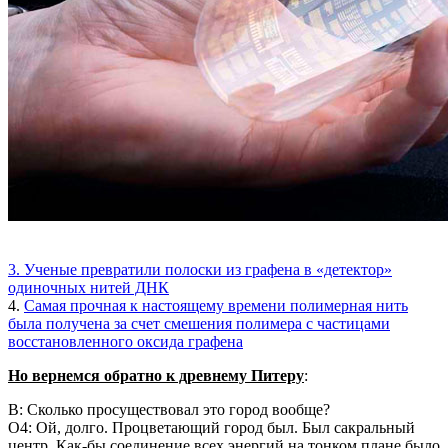
3. Ученые превратили полоски из графена в «детектор»
одиночных нитей ДНК
4.
Самая прочная к настоящему времени полимерная нить
была получена за счет смешения полимера с частицами
восстановленного оксида графена
Но вернемся обратно к древнему Питеру
:
В: Сколько просуществовал это город вообще?
О4: Ой, долго. Процветающий город был. Был сакральный
центр. Как-бы соединение всех энергий на тонком плане было