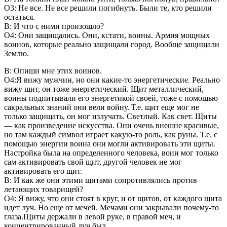
О3: Не все. Не все решили погибнуть. Были те, кто решили
остаться.
В: И что с ними произошло?
О4: Они защищались. Они, кстати, воины. Армия мощных
воинов, которые реально защищали город. Вообще защищали
Землю.
В: Опиши мне этих воинов.
О4:Я вижу мужчин, но они какие-то энергетические. Реально
вижу щит, он тоже энергетический. Щит металлический,
воины подпитывали его энергетикой своей, тоже с помощью
сакральных знаний они вели войну. Т.е. щит еще мог не
только защищать, он мог излучать. Светлый. Как свет. Щиты
— как произведение искусства. Они очень внешне красивые,
но там каждый символ играет какую-то роль, как руны. Т.е. с
помощью энергии воина они могли активировать эти щиты.
Настройка была на определенного человека, воин мог только
сам активировать свой щит, другой человек не мог
активировать его щит.
В: И как же они этими щитами сопротивлялись против
летающих товарищей?
О4: Я вижу, что они стоят в круг, и от щитов, от каждого щита
идет луч. Но еще от мечей. Мечами они закрывали почему-то
глаза.Щиты держали в левой руке, в правой меч, и
концентрированный луч был.