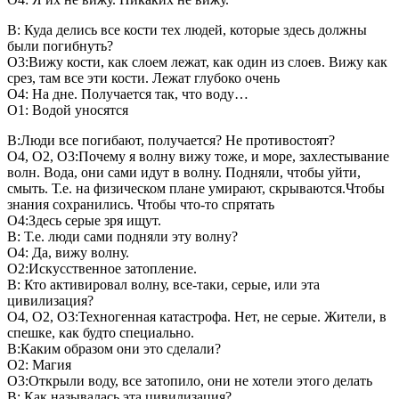
В: Куда делись все кости тех людей, которые здесь должны
были погибнуть?
О3:Вижу кости, как слоем лежат, как один из слоев. Вижу как
срез, там все эти кости. Лежат глубоко очень
О4: На дне. Получается так, что воду…
О1: Водой уносятся
В:Люди все погибают, получается? Не противостоят?
О4, О2, О3:Почему я волну вижу тоже, и море, захлестывание
волн. Вода, они сами идут в волну. Подняли, чтобы уйти,
смыть. Т.е. на физическом плане умирают, скрываются.Чтобы
знания сохранились. Чтобы что-то спрятать
О4:Здесь серые зря ищут.
В: Т.е. люди сами подняли эту волну?
О4: Да, вижу волну.
О2:Искусственное затопление.
В: Кто активировал волну, все-таки, серые, или эта
цивилизация?
О4, О2, О3:Техногенная катастрофа. Нет, не серые. Жители, в
спешке, как будто специально.
В:Каким образом они это сделали?
О2: Магия
О3:Открыли воду, все затопило, они не хотели этого делать
В: Как называлась эта цивилизация?