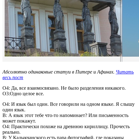
Абсолютно одинаковые статуи в Питере и Афинах.
Читать
весь пост
О4: Да, все взаимосвязано. Не было разделения никакого.
О3:Одно целое все.
О4: И язык был один. Все говорили на одном языке. Я слышу
один язык.
В: А язык этот тебе что-то напоминает? Или письменность
может покажут.
О4: Практически похоже на древнюю кириллицу. Прочесть
реально.
В: У Кадыкчанского есть пара фотографий, где показаны