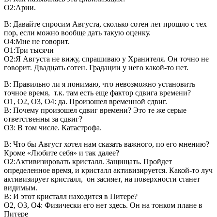
О2:Арии.
В: Давайте спросим Августа, сколько сотен лет прошло с тех
пор, если можно вообще дать такую оценку.
О4:Мне не говорит.
О1:Три тысячи
О2:Я Августа не вижу, спрашиваю у Хранителя. Он точно не
говорит. Двадцать сотен. Градации у него какой-то нет.
В: Правильно ли я понимаю, что невозможно установить
точное время, т.к. там есть еще фактор сдвига времени?
О1, О2, О3, О4: да. Произошел временной сдвиг.
В: Почему произошел сдвиг времени? Это те же серые
ответственны за сдвиг?
О3: В том числе. Катастрофа.
В: Что бы Август хотел нам сказать важного, по его мнению?
Кроме «Любите себя» и так далее?
О2:Активизировать кристалл. Защищать. Пройдет
определенное время, и кристалл активизируется. Какой-то луч
активизирует кристалл, он засияет, на поверхности станет
видимым.
В: И этот кристалл находится в Питере?
О2, О3, О4: Физически его нет здесь. Он на тонком плане в
Питере