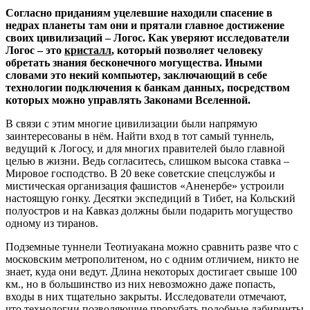
Согласно приданиям уцелевшие находили спасение в
недрах планеты там они и прятали главное достижение
своих цивилизаций – Логос. Как уверяют исследователи
Логос – это
кристалл
, который позволяет человеку
обретать знания бесконечного могущества. Иными
словами это некий компьютер, заключающий в себе
технологии подключения к банкам данных, посредством
которых можно управлять Законами Вселенной.
В связи с этим многие цивилизации были напрямую
заинтересованы в нём. Найти вход в тот самый туннель,
ведущий к Логосу, и для многих правителей было главной
целью в жизни. Ведь согласитесь, слишком высока ставка –
Мировое господство. В 20 веке советские спецслужбы и
мистическая организация фашистов «Аненербе» устроили
настоящую гонку. Десятки экспедиций в Тибет, на Кольский
полуостров и на Кавказ должны были подарить могущество
одному из тиранов.
Подземные туннели Теотиуакана можно сравнить разве что с
московским метрополитеном, но с одним отличием, никто не
знает, куда они ведут. Длина некоторых достигает свыше 100
км., но в большинство из них невозможно даже попасть,
входы в них тщательно закрыты. Исследователи отмечают,
что технологии позволяющие прорубать подобные лабиринты