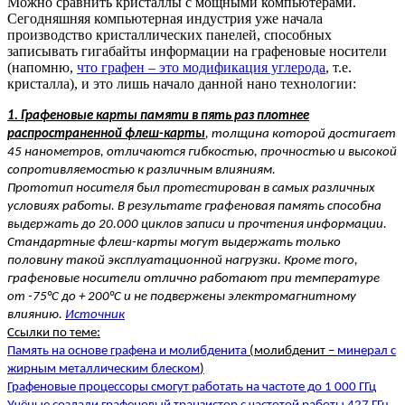
Можно сравнить кристаллы с мощными компьютерами.
Сегодняшняя компьютерная индустрия уже начала
производство кристаллических панелей, способных
записывать гигабайты информации на графеновые носители
(напомню,
что графен – это модификация углерода
, т.е.
кристалла
), и это лишь начало данной нано технологии:
1. Графеновые карты памяти в пять раз плотнее
распространенной флеш-карты
, толщина которой достигает
45 нанометров, отличаются гибкостью, прочностью и высокой
сопротивляемостью к различным влияниям.
Прототип носителя был протестирован в самых различных
условиях работы. В результате графеновая память способна
выдержать до 20.000 циклов записи и прочтения информации.
Стандартные флеш-карты могут выдержать только
половину такой эксплуатационной нагрузки. Кроме того,
графеновые носители отлично работают при температуре
от -75°C до + 200°C и не подвержены электромагнитному
влиянию.
Источник
Ссылки по теме:
Память на основе графена и молибденита
(молибденит –
минерал с
жирным металлическим блеском
)
Графеновые процессоры смогут работать на частоте до 1 000 ГГц