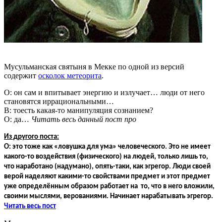
Мусульманская святыня в Мекке по одной из версий
содержит
осколок метеорита
.
О: он сам и впитывает энергию и излучает… люди от него
становятся иррациональными…
В: тоесть какая-то манипуляция сознанием?
О: да…
Читать весь данный пост про
Из другого поста:
О: это тоже как «ловушка для ума» человеческого. Это не имеет
какого-то воздействия (физического) на людей, только лишь то,
что наработано (надумано), опять-таки, как эгрегор. Люди своей
верой наделяют какими-то свойствами предмет и этот предмет
уже определённым образом работает на то, что в него вложили,
своими мыслями, верованиями. Начинает нарабатывать эгрегор.
Читать весь пост