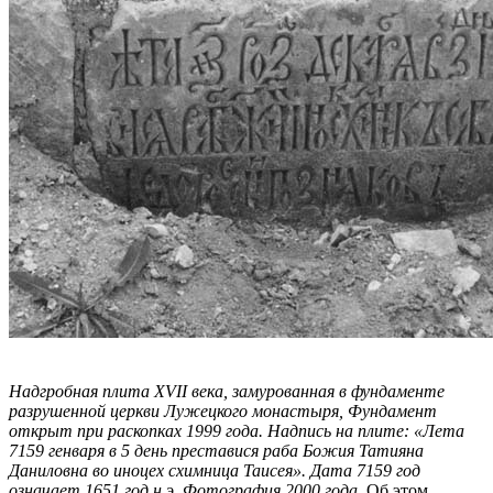
Надгробная плита XVII века, замурованная в фундаменте
разрушенной церкви Лужецкого монастыря, Фундамент
открыт при раскопках 1999 года. Надпись на плите: «Лета
7159 генваря в 5 день преставися раба Божия Татияна
Даниловна во иноцех схимница Таисея». Дата 7159 год
означает 1651 год н.э. Фотография 2000 года.
Об этом