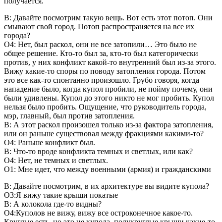
получается.
В: Давайте посмотрим такую вещь. Вот есть этот потоп. Они
смывают свой город. Потоп распространяется на все их
города?
О4: Нет, был раскол, они не все затопили… Это было не
общее решение. Кто-то был за, кто-то был категорически
против, у них конфликт какой-то внутренний был из-за этого.
Вижу какие-то споры по поводу затопления города. Потом
это все как-то спонтанно произошло. Грубо говоря, когда
нападение было, когда купол пробили, не пойму почему, они
были удивлены. Купол до этого никто не мог пробить. Купол
нельзя было пробить. Ощущение, что руководитель города,
мэр, главный, был против затопления.
В: А этот раскол произошел только из-за фактора затопления,
или он раньше существовал между фракциями какими-то?
О4: Раньше конфликт был.
В: Что-то вроде конфликта темных и светлых, или как?
О4: Нет, не темных и светлых.
О1: Мне идет, что между военными (армия) и гражданскими
В: Давайте посмотрим, в их архитектуре вы видите купола?
О3:Я вижу такие крыши покатые
В: А колокола где-то видны?
О4:Куполов не вижу, вижу все остроконечное какое-то.
Круглые есть, но это не купола, полукруглые крыши какие-то.