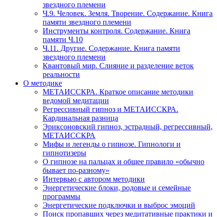
звездного племени
Ч.9. Человек. Земля. Творение. Содержание. Книга
памяти звездного племени
Инструменты контроля. Содержание. Книга
памяти Ч.10
Ч.11. Другие. Содержание. Книга памяти
звездного племени
Квантовый мир. Слияние и разделение веток
реальности
О методике
МЕТАИССКРА. Краткое описание методики
ведомой медитации
Регрессивный гипноз и МЕТАИССКРА.
Кардинальная разница
Эриксоновский гипноз, эстрадный, регрессивный,
МЕТАИССКРА
Мифы и легенды о гипнозе. Гипнологи и
гипнотизеры
О гипнозе на пальцах и общее правило «обычно
бывает по-разному»
Интервью с автором методики
Энергетические блоки, родовые и семейные
программы
Энергетические подключки и выброс эмоций
Поиск пропавших через медитативные практики и