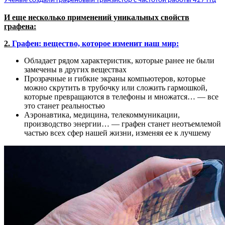
Учёные создали графеновый транзистор с частотой работы 427 ГГц
И еще несколько применений уникальных свойств
графена:
2.
Графен: вещество, которое изменит наш мир:
Обладает рядом характеристик, которые ранее не были
замечены в других веществах
Прозрачные и гибкие экраны компьютеров, которые
можно скрутить в трубочку или сложить гармошкой,
которые превращаются в телефоны и множатся… — все
это станет реальностью
Аэронавтика, медицина, телекоммуникации,
производство энергии… — графен станет неотъемлемой
частью всех сфер нашей жизни, изменяя ее к лучшему