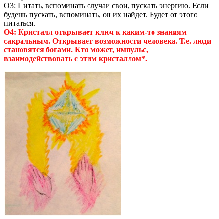
О3: Питать, вспоминать случаи свои, пускать энергию. Если
будешь пускать, вспоминать, он их найдет. Будет от этого
питаться.
О4: Кристалл открывает ключ к каким-то знаниям
сакральным. Открывает возможности человека. Т.е. люди
становятся богами. Кто может, импульс,
взаимодействовать с этим кристаллом*.