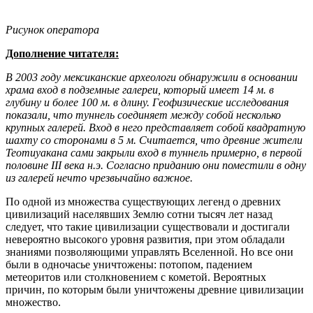
Рисунок оператора
Дополнение читателя:
В 2003 году мексиканские археологи обнаружили в основании
храма вход в подземные галереи, который имеет 14 м. в
глубину и более 100 м. в длину. Геофизические исследования
показали, что туннель соединяет между собой несколько
крупных галерей. Вход в него представляет собой квадратную
шахту со сторонами в 5 м. Считается, что древние жители
Теотиуакана сами закрыли вход в туннель примерно, в первой
половине III века н.э. Согласно приданию они поместили в одну
из галерей нечто чрезвычайно важное.
По одной из множества существующих легенд о древних
цивилизаций населявших Землю сотни тысяч лет назад
следует, что такие цивилизации существовали и достигали
невероятно высокого уровня развития, при этом обладали
знаниями позволяющими управлять Вселенной. Но все они
были в одночасье уничтожены: потопом, падением
метеоритов или столкновением с кометой. Вероятных
причин, по которым были уничтожены древние цивилизации
множество.