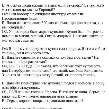
В: А откуда люди ожидали атаку, если от своих? От тех, кого
мы сегодня называем Европой?
О2: Они вообще не ожидали ниоткуда от землян.
Процветающие были.
В: Люди же готовились? У них же была пробита защита, как
вы говорили?
О2: У них город был закрыт куполом. Купол был построен с
помощью магии, знаний. Очень мощный. На земле никто не
мог его разрушить.
О4: Я почему-то вижу этот купол над городом. Я его и сейчас-
то вижу, он и сейчас-то есть.
В: Давайте спросим, на сколько купол был поставлен? На
сколько он был рассчитан?
О4, О3, О2, О1:Да. Он сказал, что и сейчас этот купол есть
над Петербургом, но не такой сильный, как был. Как дымка.
Закрыто от негативных воздействий, он просто спящий.
В: Давайте посмотрим, кто атаковал людей с космоса. Прошу
дать образ атакующих.
О1, О3:Длинные головы. Черепа. Вытянутые лица. Серые, не
вижу их. Вижу только аппараты летательные.
В: Серые, короче говоря, я правильно понимаю?
О4: Я их не вижу. Никаких не вижу.