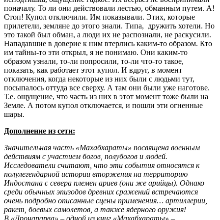
поначалу. То ли они действовали лестью, обманным путем. А!
Стоп! Купол отключили. Им показывали. Этих, которые
прилетели, земляне до этого знали. Типа, дружить хотели. Но
это такой был обман, а люди их не распознали, не раскусили.
Нападавшие в доверие к ним втерлись каким-то образом. Кто
им тайны-то эти открыл, я не понимаю. Они каким-то
образом узнали, то-ли попросили, то-ли что-то такое,
показать, как работает этот купол. И вдруг, в момент
отключения, когда некоторые из них были с людьми тут,
посыпалось оттуда все сверху. А там они были уже наготове.
Т.е. ощущение, что часть из них в этот момент тоже были на
Земле. А потом купол отключается, и пошли эти огненные
шары.
Дополнение из сети:
Значительная часть «Махабхараты» посвящена военным
действиям с участием богов, полубогов и людей.
Исследователи считают, что эти события относятся к
полулегендарной истории вторжения на территорию
Индостана с севера племен ариев (они же арийцы). Однако
среди обычных эпизодов древних сражений встречаются
очень подробно описанные сцены применения… артиллерии,
ракет, боевых самолетов, а также ядерного оружия!
В «Дронапарва» – одной из книг «Махабхараты» –