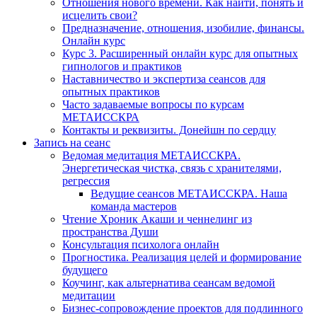
Отношения нового времени. Как найти, понять и
исцелить свои?
Предназначение, отношения, изобилие, финансы.
Онлайн курс
Курс 3. Расширенный онлайн курс для опытных
гипнологов и практиков
Наставничество и экспертиза сеансов для
опытных практиков
Часто задаваемые вопросы по курсам
МЕТАИССКРА
Контакты и реквизиты. Донейшн по сердцу
Запись на сеанс
Ведомая медитация МЕТАИССКРА.
Энергетическая чистка, связь с хранителями,
регрессия
Ведущие сеансов МЕТАИССКРА. Наша
команда мастеров
Чтение Хроник Акаши и ченнелинг из
пространства Души
Консультация психолога онлайн
Прогностика. Реализация целей и формирование
будущего
Коучинг, как альтернатива сеансам ведомой
медитации
Бизнес-сопровождение проектов для подлинного