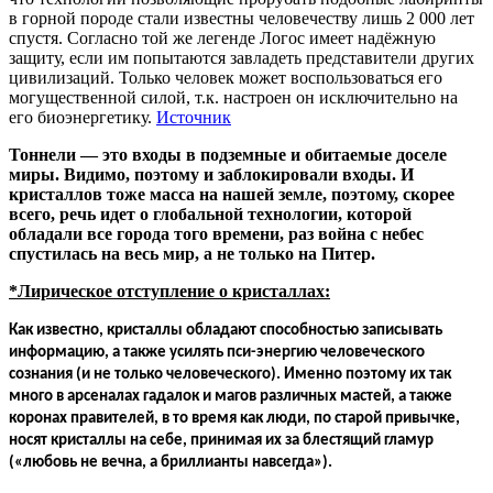
в горной породе стали известны человечеству лишь 2 000 лет
спустя. Согласно той же легенде Логос имеет надёжную
защиту, если им попытаются завладеть представители других
цивилизаций. Только человек может воспользоваться его
могущественной силой, т.к. настроен он исключительно на
его биоэнергетику.
Источник
Тоннели — это входы в подземные и обитаемые доселе
миры. Видимо, поэтому и заблокировали входы. И
кристаллов тоже масса на нашей земле, поэтому, скорее
всего, речь идет о глобальной технологии, которой
обладали все города того времени, раз война с небес
спустилась на весь мир, а не только на Питер.
*Лирическое отступление о кристаллах:
Как известно, кристаллы обладают способностью записывать
информацию, а также усилять пси-энергию человеческого
сознания (и не только человеческого). Именно поэтому их так
много в арсеналах гадалок и магов различных мастей, а также
коронах правителей, в то время как люди, по старой привычке,
носят кристаллы на себе, принимая их за блестящий гламур
(«любовь не вечна, а бриллианты навсегда»).