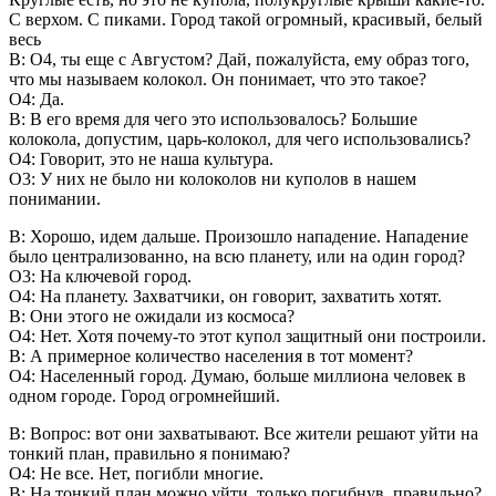
С верхом. С пиками. Город такой огромный, красивый, белый
весь
В: О4, ты еще с Августом? Дай, пожалуйста, ему образ того,
что мы называем колокол. Он понимает, что это такое?
О4: Да.
В: В его время для чего это использовалось? Большие
колокола, допустим, царь-колокол, для чего использовались?
О4: Говорит, это не наша культура.
О3: У них не было ни колоколов ни куполов в нашем
понимании.
В: Хорошо, идем дальше. Произошло нападение. Нападение
было централизованно, на всю планету, или на один город?
О3: На ключевой город.
О4: На планету. Захватчики, он говорит, захватить хотят.
В: Они этого не ожидали из космоса?
О4: Нет. Хотя почему-то этот купол защитный они построили.
В: А примерное количество населения в тот момент?
О4: Населенный город. Думаю, больше миллиона человек в
одном городе. Город огромнейший.
В: Вопрос: вот они захватывают. Все жители решают уйти на
тонкий план, правильно я понимаю?
О4: Не все. Нет, погибли многие.
В: На тонкий план можно уйти, только погибнув, правильно?