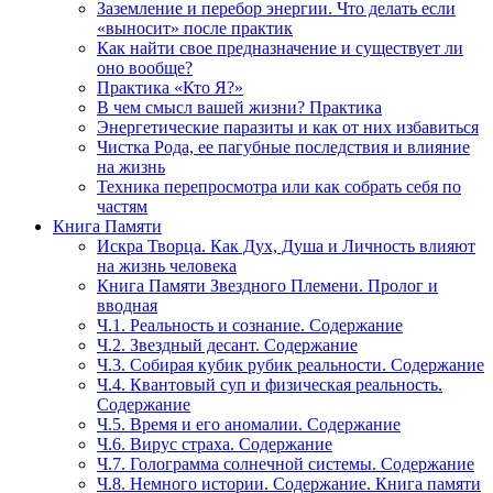
Заземление и перебор энергии. Что делать если
«выносит» после практик
Как найти свое предназначение и существует ли
оно вообще?
Практика «Кто Я?»
В чем смысл вашей жизни? Практика
Энергетические паразиты и как от них избавиться
Чистка Рода, ее пагубные последствия и влияние
на жизнь
Техника перепросмотра или как собрать себя по
частям
Книга Памяти
Искра Творца. Как Дух, Душа и Личность влияют
на жизнь человека
Книга Памяти Звездного Племени. Пролог и
вводная
Ч.1. Реальность и сознание. Содержание
Ч.2. Звездный десант. Содержание
Ч.3. Собирая кубик рубик реальности. Содержание
Ч.4. Квантовый суп и физическая реальность.
Содержание
Ч.5. Время и его аномалии. Содержание
Ч.6. Вирус страха. Содержание
Ч.7. Голограмма солнечной системы. Содержание
Ч.8. Немного истории. Содержание. Книга памяти