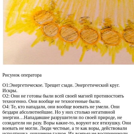
Рисунок оператора
О1:Энергетическое. Трещит сзади. Энергетический круг.
Искры.
О2: Они не готовы были всей своей магией противостоять
техногенно. Они вообще не техногенные были.
О4: Те, кто нападали, они вообще воевать не умели. Они
бездари абсолютнейшие. Но у них столько негативной
энергии…Нападавшие разрушители по своей природе, не
созидатели ни разу. Воры какие-то, воруют все втихушку. Они
воевать не могли. Люди честные, а те как воры, действовали
исподтишка, ощущение гадкое. Их всерьез не воспринимали