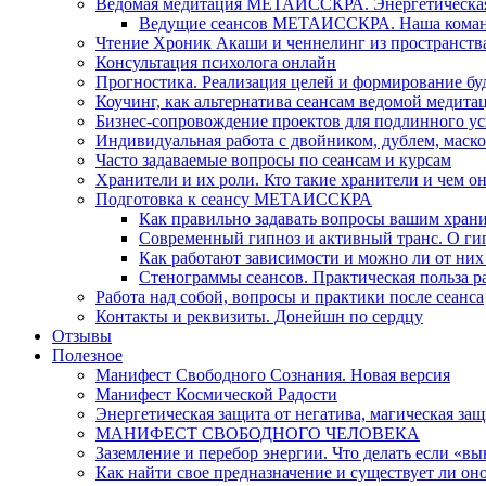
Ведомая медитация МЕТАИССКРА. Энергетическая ч
Ведущие сеансов МЕТАИССКРА. Наша коман
Чтение Хроник Акаши и ченнелинг из пространст
Консультация психолога онлайн
Прогностика. Реализация целей и формирование б
Коучинг, как альтернатива сеансам ведомой медита
Бизнес-сопровождение проектов для подлинного ус
Индивидуальная работа с двойником, дублем, маск
Часто задаваемые вопросы по сеансам и курсам
Хранители и их роли. Кто такие хранители и чем о
Подготовка к сеансу МЕТАИССКРА
Как правильно задавать вопросы вашим хран
Современный гипноз и активный транс. О ги
Как работают зависимости и можно ли от н
Стенограммы сеансов. Практическая польза р
Работа над собой, вопросы и практики после сеанса
Контакты и реквизиты. Донейшн по сердцу
Отзывы
Полезное
Манифест Свободного Сознания. Новая версия
Манифест Космической Радости
Энергетическая защита от негатива, магическая защ
МАНИФЕСТ СВОБОДНОГО ЧЕЛОВЕКА
Заземление и перебор энергии. Что делать если «в
Как найти свое предназначение и существует ли он