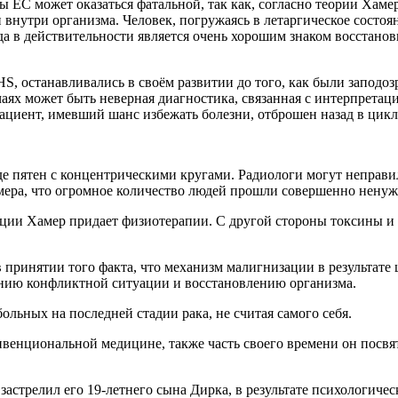
 EC может оказаться фатальной, так как, согласно теории Хамер
утри организма. Человек, погружаясь в летаргическое состояни
ода в действительности является очень хорошим знаком восстано
S, останавливались в своём развитии до того, как были заподоз
аях может быть неверная диагностика, связанная с интерпретац
 пациент, имевший шанс избежать болезни, отброшен назад в цик
 пятен с концентрическими кругами. Радиологи могут неправил
 Хамера, что огромное количество людей прошли совершенно нену
ации Хамер придает физиотерапии. С другой стороны токсины и
ринятии того факта, что механизм малигнизации в результате ш
ению конфликтной ситуации и восстановлению организма.
ольных на последней стадии рака, не считая самого себя.
нвенциональной медицине, также часть своего времени он посв
застрелил его 19-летнего сына Дирка, в результате психологичес