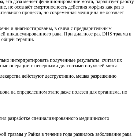
а, эта доза меняет функционирование мозга, парализует работу
е, не осознаёт смертоносность действия морфия как раз в
вительного процесса, но современная медицина не осознаёт
рены и диагностированы, в связи с предварительным
ией инкапсулированного рака. При диагнозе рак DHS травма в
л общей терапии.
ьно интерпретировать полученные результаты, считая их
жные операции с неверными диагнозами опухолей мозга.
 лекарства действуют деструктивно, мешая разрешению
ока на определенном этапе даже полезен для организма, но
ятил разработке специализированного медицинского
кой травмы у Райка в течение года развилось заболевание рака