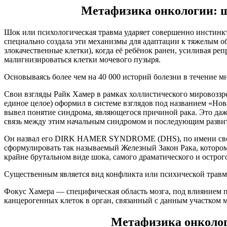
Метафизика онкологии: ш
Шок или психологическая травма ударяет совершенно инстинкт
специально создала эти механизмы для адаптации к тяжелым 
злокачественные клетки), когда её ребёнок ранен, усиливая ре
малигнизироваться клетки мочевого пузыря.
Основываясь более чем на 40 000 историй болезни в течение м
Свои взгляды Райк Хамер в рамках холлистического мировоззре
единое целое) оформил в системе взглядов под названием «Нов
вывел понятие синдрома, являющегося причиной рака. Это даже
связь между этим начальным синдромом и последующим развит
Он назвал его DIRK HAMER SYNDROME (DHS), по имени своего 
сформулировать так называемый Железный Закон Рака, котором
крайне брутальном виде шока, самого драматического и острог
Существенным является вид конфликта или психической трав
Фокус Хамера — специфическая область мозга, под влиянием 
канцерогенных клеток в орган, связанный с данным участком 
Метафизика онколог