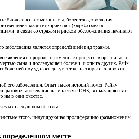
ные биологические механизмы, более того, эволюция
нно начинают малигнизироваться (вырабатывать
женцами, в связи со страхом и риском обезвоживания начинают
ого заболевания является определённый вид травмы.
е явления в природе, в том числе процессы в организме, в
смертью сына и последующей болезни, и опыта других, Райк
ях болезней ему удалось документально запротоколировать
ой его заболевания. Опыт тысяч историй помог Райку
дое раковое заболевание начинается с DHS, выражающееся в
о им в одиночестве.
еляемых следующим образом
ледствие этого, индуцирующая пролиферацию (размножение)
 определенном месте