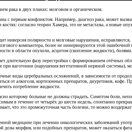
ем рака в двух планах: мозговом и органическом.
аны с первым конфликтом. Например, диагноз рака, может вызва
 костях: согласно теории Хамера, это не метастазы, а новые о
дит инверсия полярности и мозговые нарушения, исправляются, 
озгового компьютера, более не иннервируются этой ошибочной 
ости в области опухоли, асцитом (скопление жидкости), болями
т длительную фазу перестройки с формированием отёчных облас
ные при ваготонии (нарушения вегетативной нервной системы), м
личные виды церебральных осложнений, в зависимости от продо
аться от алкоголя, кортизонных препаратов, диуретиков, кофе. 
ничить потребление жидкости.
ласно которому больные не должны страдать. Симптом боли, не
мым в течение от четырёх до шести недель, спонтанно прекраща
мает, что это промежуточная часть болезни, то можно воздержат
нной медицине при лечении онкологических заболеваний употр
й дозы морфия, или подобных препаратов, может оказаться фат