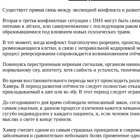
Существует прямая связь между эволюцией конфликта и развити
Вторая и третья конфликтные ситуации с DHS могут быть связ
пятнами в лёгких, или самоуничижение с последующим раком в
образовавшимися под влиянием новых психических травм.
В тот момент, когда конфликт благополучно разрешен, происхо
размножающиеся клетки, в связи с неправильной кодировкой м
процесс реверсирования сопровождается возникновением отёчн
Повинуясь перестроенным нервным сигналам, организм начинае
нормальному сну, аппетиту, хотя слабость и усталость, типич
Во время восстановительного периода могут происходить раз
Хамера. В период развития отёчности следует полностью отказ
прикладываемый к шее или ко лбу. В этот период следует огра
До сегодняшнего дня врачи соблюдали неписанный закон, сог
самым ужасным, в данном процессе излечения кажется невыноси
сугубо индивидуален у каждого пациента, и, если человек пони
мыслях о свете в конце туннеля.
Хамер считает одним из самым страшных принципов в совреме
заболевания и сравнительно небольших болях применение одно