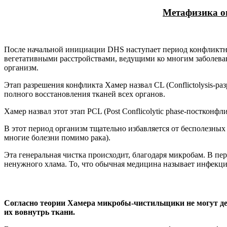
Метафизика он
После начальной инициации DHS наступает период конфликтно-а
вегетативными расстройствами, ведущими ко многим заболева
организм.
Этап разрешения конфликта Хамер назвал CL (Conflictolysis-ра
полного восстановления тканей всех органов.
Хамер назвал этот этап PCL (Post Conflicolytic phase-постконфли
В этот период организм тщательно избавляется от бесполезных
многие болезни помимо рака).
Эта генеральная чистка происходит, благодаря микробам. В п
ненужного хлама. То, что обычная медицина называет инфекц
Согласно теории Хамера микробы-чистильщики не могут дей
их вовнутрь ткани.