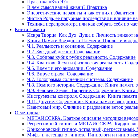
Практика «Кто Я?»
В чем смысл вашей жизни? Практика
Энергетические паразиты и как от них избавиться
Чистка Рода, ее пагубные последствия и влияние н
Техника перепросмотра или как собрать себя по час
Книга Памяти
Искра Творца. Как Дух, Душа и Личность влияют н
Книга Памяти Звездного Племени. Пролог и вводн
Ч.1. Реальность и сознание. Содержание
Ч.2. Звездный десант. Содержание
Ч.3. Собирая кубик рубик реальности. Содержание
Ч.4. Квантовый суп и физическая реальность. Соде
Ч.5. Время и его аномалии. Содержание
Ч.6. Вирус страха. Содержание
Ч.7. Голограмма солнечной системы. Содержание
Ч.8. Немного истории. Содержание. Книга памяти 
Ч.9. Человек. Земля. Творение. Содержание. Книга
Инструменты контроля. Содержание. Книга памяти
Ч.11. Другие. Содержание. Книга памяти звездного
Квантовый мир. Слияние и разделение веток реаль
О методике
МЕТАИССКРА. Краткое описание методики ведом
Регрессивный гипноз и МЕТАИССКРА. Кардинальн
Эриксоновский гипноз, эстрадный, регрессивны
Мифы и легенды о гипнозе. Гипнологи и гипнотиз