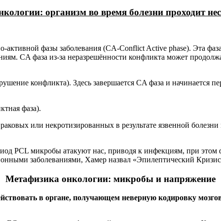
кологии: организм во время болезни проходит не
ктивной фазы заболевания (CA-Conflict Active phase). Эта фаза
ниям. CA фаза из-за неразрешённости конфликта может продолж
зрушение конфликта). Здесь завершается CA фаза и начинается п
ктная фаза).
 раковых или некротизированных в результате язвенной болезни 
ериод PCL микробы атакуют нас, приводя к инфекциям, при этом 
ионными заболеваниями, Хамер назвал «Эпилептический Кризис
Метафизика онкологии: микробы и напряжение
ствовать в органе, получающем неверную кодировку мозговы