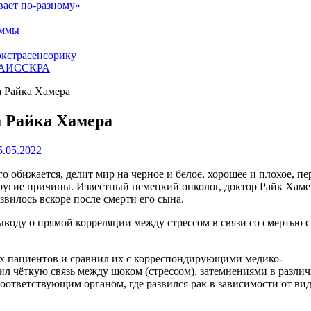
вает по-разному»
аммы
экстрасенсорику
ЕТАИССКРА
а Райка Хамера
а Райка Хамера
5.05.2022
о обижается, делит мир на черное и белое, хорошее и плохое, п
другие причины. Известный немецкий онколог, доктор Райк Хаме
азвилось вскоре после смерти его сына.
воду о прямой корреляции между стрессом в связи со смертью с
их пациентов и сравнил их с корреспондирующими медико-
л чёткую связь между шоком (стрессом), затемнениями в разли
оответствующим органом, где развился рак в зависимости от ви