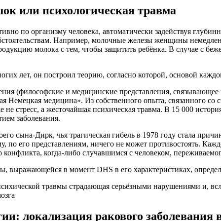
ок или психологическая травма
ивно по организму человека, автоматически задействуя глубин
обстоятельствам. Например, молочные железы женщины немедле
продукцию молока с тем, чтобы защитить ребёнка. В случае с бе
ногих лет, он построил теорию, согласно которой, основой кажд
ния (философские и медицинские представления, связывающее вс
ая Немецкая медицина». Из собственного опыта, связанного со 
 не стресс, а жесточайшая психическая травма. В 15 000 истори
ием заболевания.
сына-Дирк, чья трагическая гибель в 1978 году стала причин
у, по его представлениям, ничего не может противостоять. Каж
о конфликта, когда-либо случавшимся с человеком, переживаемог
мы, выражающейся в момент DHS в его характеристиках, опред
психической травмы страдающая серьёзными нарушениями и, вс
мозга
ии: локализация ракового заболевания в