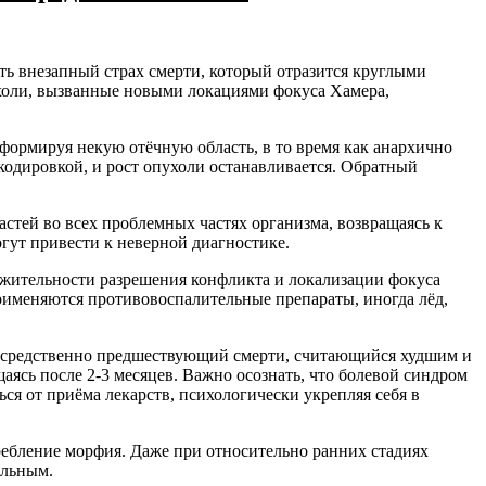
ть внезапный страх смерти, который отразится круглыми
пухоли, вызванные новыми локациями фокуса Хамера,
формируя некую отёчную область, в то время как анархично
кодировкой, и рост опухоли останавливается. Обратный
.
тей во всех проблемных частях организма, возвращаясь к
огут привести к неверной диагностике.
лжительности разрешения конфликта и локализации фокуса
Применяются противовоспалительные препараты, иногда лёд,
посредственно предшествующий смерти, считающийся худшим и
ясь после 2-3 месяцев. Важно осознать, что болевой синдром
ься от приёма лекарств, психологически укрепляя себя в
ебление морфия. Даже при относительно ранних стадиях
альным.