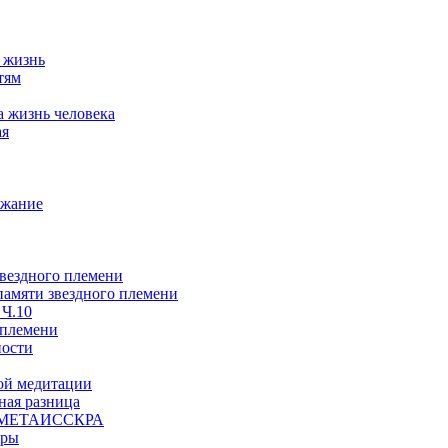
а жизнь
тям
а жизнь человека
ая
ржание
звездного племени
 памяти звездного племени
 Ч.10
 племени
ности
ой медитации
ая разница
й, МЕТАИССКРА
еры