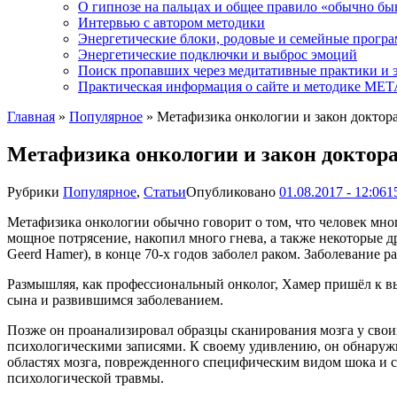
О гипнозе на пальцах и общее правило «обычно бы
Интервью с автором методики
Энергетические блоки, родовые и семейные прогр
Энергетические подключки и выброс эмоций
Поиск пропавших через медитативные практики и 
Практическая информация о сайте и методике М
Главная
»
Популярное
»
Метафизика онкологии и закон доктор
Метафизика онкологии и закон доктор
Рубрики
Популярное
,
Статьи
Опубликовано
01.08.2017 - 12:06
1
Метафизика онкологии обычно говорит о том, что человек мног
мощное потрясение, накопил много гнева, а также некоторые 
Geerd Hamer), в конце 70-х годов заболел раком. Заболевание р
Размышляя, как профессиональный онколог, Хамер пришёл к вы
сына и развившимся заболеванием.
Позже он проанализировал образцы сканирования мозга у сво
психологическими записями. К своему удивлению, он обнаружи
областях мозга, поврежденного специфическим видом шока и с
психологической травмы.