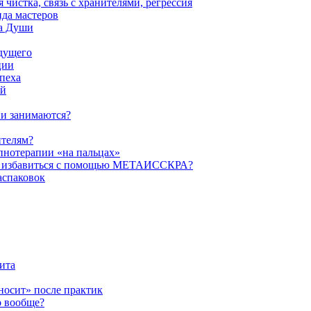
истка, связь с хранителями, регрессия
да мастеров
ва Души
удущего
ции
пеха
ой
ни занимаются?
ителям?
пнотерапии «на пальцах»
их избавиться с помощью МЕТАИССКРА?
аспаковок
ита
ыносит» после практик
о вообще?