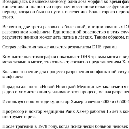
Возвращаясь к вышесказанному, одна доза морфия во время фазы
кишечника и полностью нарушает восстановительные функции вн
период, когда он был на пути к излечению. Боль второго пери
этого.
Вероятно, две трети раковых заболеваний, инициированных DH
разрешением конфликта. Единственной опасностью в этих случ
результате паники может дать пятна в лёгких. Таким образом,
Острая лейкемия также является результатом DHS травмы.
Компьютерная томография показывает DHS травмы мозга в виде
метастазами в мозге, это означает, согласно представлениям
Большое значение для процесса разрешения конфликтной ситу
конфликта.
Парадоксальность «Новой Немецкой Медицины» заключается в п
радио и химиотерапия усиливают этот процесс, мешая разреш
Используя свою методику, доктор Хамер излечил 6000 из 6500 б
Профессор и доктор медицины Райк Хамер работал 15 лет в ко
инструментария.
После трагедии в 1978 году, когда психически больной человек 