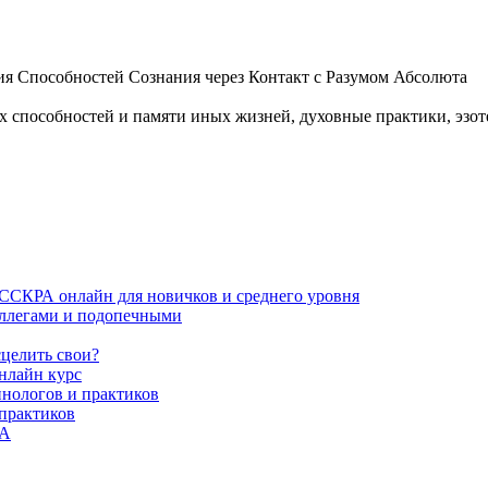
 Способностей Сознания через Контакт с Разумом Абсолюта
пособностей и памяти иных жизней, духовные практики, эзотер
ИССКРА онлайн для новичков и среднего уровня
коллегами и подопечными
сцелить свои?
нлайн курс
пнологов и практиков
 практиков
РА