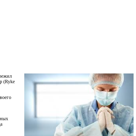
ережил
р (Ryke
воего
чных
да