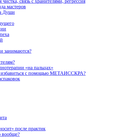
истка, связь с хранителями, регрессия
да мастеров
ва Души
удущего
ции
пеха
ой
ни занимаются?
ителям?
пнотерапии «на пальцах»
их избавиться с помощью МЕТАИССКРА?
аспаковок
ита
ыносит» после практик
о вообще?