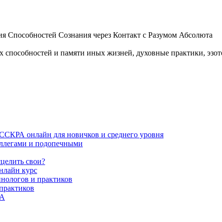
 Способностей Сознания через Контакт с Разумом Абсолюта
пособностей и памяти иных жизней, духовные практики, эзотер
ИССКРА онлайн для новичков и среднего уровня
коллегами и подопечными
сцелить свои?
нлайн курс
пнологов и практиков
 практиков
РА