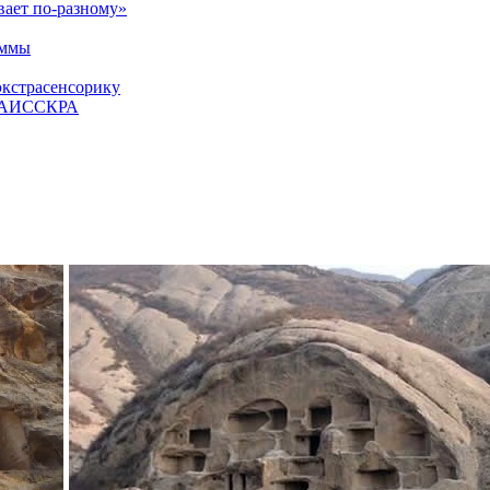
вает по-разному»
аммы
экстрасенсорику
ЕТАИССКРА