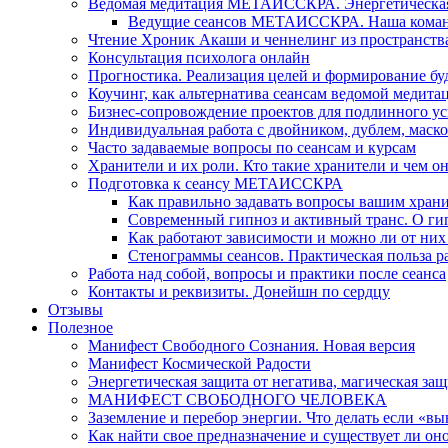
Ведомая медитация МЕТАИССКРА. Энергетическая ч
Ведущие сеансов МЕТАИССКРА. Наша коман
Чтение Хроник Акаши и ченнелинг из пространст
Консультация психолога онлайн
Прогностика. Реализация целей и формирование б
Коучинг, как альтернатива сеансам ведомой медита
Бизнес-сопровождение проектов для подлинного ус
Индивидуальная работа с двойником, дублем, маск
Часто задаваемые вопросы по сеансам и курсам
Хранители и их роли. Кто такие хранители и чем о
Подготовка к сеансу МЕТАИССКРА
Как правильно задавать вопросы вашим хран
Современный гипноз и активный транс. О ги
Как работают зависимости и можно ли от н
Стенограммы сеансов. Практическая польза р
Работа над собой, вопросы и практики после сеанса
Контакты и реквизиты. Донейшн по сердцу
Отзывы
Полезное
Манифест Свободного Сознания. Новая версия
Манифест Космической Радости
Энергетическая защита от негатива, магическая защ
МАНИФЕСТ СВОБОДНОГО ЧЕЛОВЕКА
Заземление и перебор энергии. Что делать если «в
Как найти свое предназначение и существует ли он