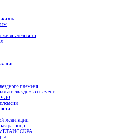
а жизнь
тям
а жизнь человека
ая
ржание
звездного племени
 памяти звездного племени
 Ч.10
 племени
ности
ой медитации
ая разница
й, МЕТАИССКРА
еры