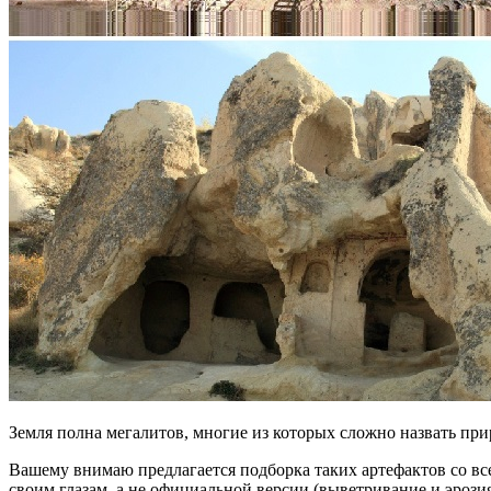
Земля полна мегалитов, многие из которых сложно назвать при
Вашему внимаю предлагается подборка таких артефактов со все
своим глазам, а не официальной версии (выветривание и эрозия