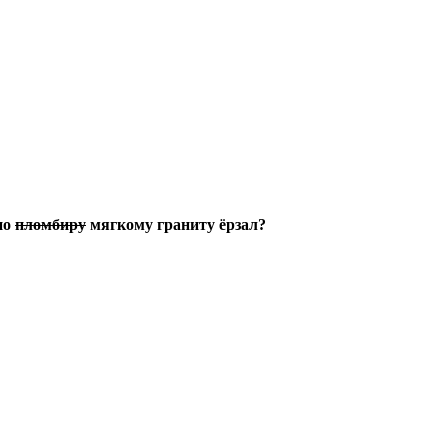
по
пломбиру
мягкому граниту ёрзал?