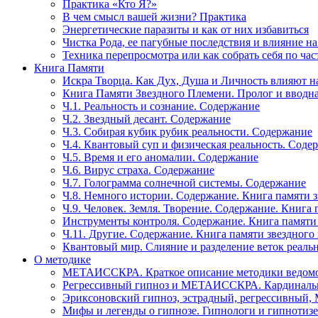
Практика «Кто Я?»
В чем смысл вашей жизни? Практика
Энергетические паразиты и как от них избавиться
Чистка Рода, ее пагубные последствия и влияние н
Техника перепросмотра или как собрать себя по час
Книга Памяти
Искра Творца. Как Дух, Душа и Личность влияют н
Книга Памяти Звездного Племени. Пролог и вводн
Ч.1. Реальность и сознание. Содержание
Ч.2. Звездный десант. Содержание
Ч.3. Собирая кубик рубик реальности. Содержание
Ч.4. Квантовый суп и физическая реальность. Соде
Ч.5. Время и его аномалии. Содержание
Ч.6. Вирус страха. Содержание
Ч.7. Голограмма солнечной системы. Содержание
Ч.8. Немного истории. Содержание. Книга памяти 
Ч.9. Человек. Земля. Творение. Содержание. Книга
Инструменты контроля. Содержание. Книга памяти
Ч.11. Другие. Содержание. Книга памяти звездного
Квантовый мир. Слияние и разделение веток реаль
О методике
МЕТАИССКРА. Краткое описание методики ведом
Регрессивный гипноз и МЕТАИССКРА. Кардинальн
Эриксоновский гипноз, эстрадный, регрессивны
Мифы и легенды о гипнозе. Гипнологи и гипнотиз