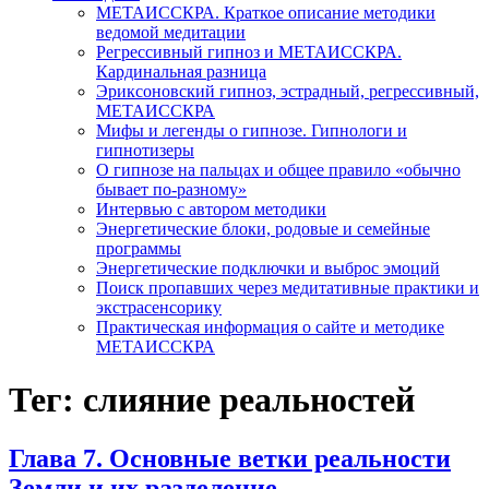
МЕТАИССКРА. Краткое описание методики
ведомой медитации
Регрессивный гипноз и МЕТАИССКРА.
Кардинальная разница
Эриксоновский гипноз, эстрадный, регрессивный,
МЕТАИССКРА
Мифы и легенды о гипнозе. Гипнологи и
гипнотизеры
О гипнозе на пальцах и общее правило «обычно
бывает по-разному»
Интервью с автором методики
Энергетические блоки, родовые и семейные
программы
Энергетические подключки и выброс эмоций
Поиск пропавших через медитативные практики и
экстрасенсорику
Практическая информация о сайте и методике
МЕТАИССКРА
Тег: слияние реальностей
Глава 7. Основные ветки реальности
Земли и их разделение