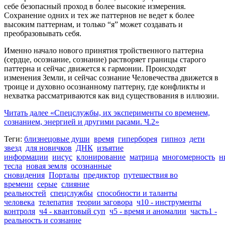
себе безопасный проход в более высокие измерения.
Сохранение одних и тех же паттернов не ведет к более
высоким паттернам, и только “я” может создавать и
преобразовывать себя.
Именно начало нового принятия тройственного паттерна
(сердце, осознание, сознание) растворяет границы старого
паттерна и сейчас движется к гармонии. Происходят
изменения Земли, и сейчас сознание Человечества движется в
троице и духовно осознанному паттерну, где конфликты и
нехватка рассматриваются как вид существования в иллюзии.
Читать далее
«Спецслужбы, их эксперименты со временем,
сознанием, энергией и другими расами. Ч.2»
Теги:
близнецовые души
время
гиперборея
гипноз
дети
звезд
для новичков
ДНК
изъятие
информации
иисус
клонирование
матрица
многомерность
н
тесла
новая земля
осознанные
сновидения
Порталы
предиктор
путешествия во
времени
серые
слияние
реальностей
спецслужбы
способности и таланты
человека
телепатия
теории заговора
ч10 - инструменты
контроля
ч4 - квантовый суп
ч5 - время и аномалии
часть1 -
реальность и сознание