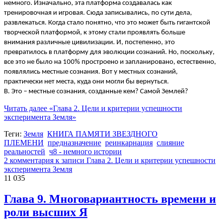
немного. Изначально, эта платформа создавалась как
тренировочная и игровая. Сюда записывались, по сути дела,
развлекаться. Когда стало понятно, что это может быть гигантской
творческой платформой, к этому стали проявлять больше
внимания различные цивилизации. И, постепенно, это
превратилось в платформу для эволюции сознаний. Но, поскольку,
все это не было на 100% простроено и запланировано, естественно,
появлялись местные сознания. Вот у местных сознаний,
практически нет места, куда они могли бы вернуться.
В. Это – местные сознания, созданные кем? Самой Землей?
Читать далее
«Глава 2. Цели и критерии успешности
эксперимента Земля»
Теги:
Земля
КНИГА ПАМЯТИ ЗВЕЗДНОГО
ПЛЕМЕНИ
предназначение
реинкарнация
слияние
реальностей
ч8 - немного истории
2 комментария
к записи Глава 2. Цели и критерии успешности
эксперимента Земля
11 035
Глава 9. Многовариантность времени и
роли высших Я