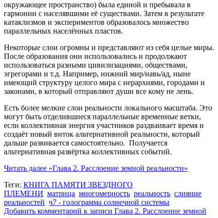
окружающее пространство) была единой и пребывала в
гармонии с населявшими её существами. Затем в результате
катаклизмов и экспериментов образовалось множество
параллельных населённых пластов.
Некоторые слои огромны и представляют из себя целые миры.
После образования они использовались и продолжают
использоваться разными цивилизациями, обществами,
эгрегорами и т.д. Например, нижний мир/навь/ад, ныне
имеющий структуру целого мира с иерархиями, городами и
законами, в который отправляют души все кому не лень.
Есть более мелкие слои реальности локального масштаба. Это
могут быть отделившиеся параллельные временные ветки,
если коллективная энергия участников раздваивает время и
создаёт новый виток альтернативной реальности, который
дальше развивается самостоятельно. Получается
альтернативная развёртка коллективных событий.
Читать далее
«Глава 2. Расслоение земной реальности»
Теги:
КНИГА ПАМЯТИ ЗВЕЗДНОГО
ПЛЕМЕНИ
матрица
многомерность
реальность
слияние
реальностей
ч7 - голограмма солнечной системы
Добавить комментарий
к записи Глава 2. Расслоение земной