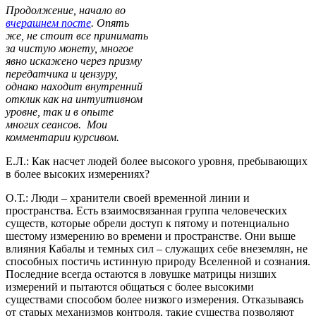
Продолжение, начало во
вчерашнем посте
. Опять
же, не стоит все принимать
за чистую монету, многое
явно искажено через призму
передатчика и цензуру,
однако находит внутренний
отклик как на интуитивном
уровне, так и в опыте
многих сеансов. Мои
комментарии курсивом.
Е.Л.: Как насчет людей более высокого уровня, пребывающих
в более высоких измерениях?
О.Т.: Люди – хранители своей временной линии и
пространства. Есть взаимосвязанная группа человеческих
существ, которые обрели доступ к пятому и потенциально
шестому измерению во времени и пространстве. Они выше
влияния Кабалы и темных сил – служащих себе внеземлян, не
способных постичь истинную природу Вселенной и сознания.
Последние всегда остаются в ловушке матрицы низших
измерений и пытаются общаться с более высокими
существами способом более низкого измерения. Отказываясь
от старых механизмов контроля, такие существа позволяют