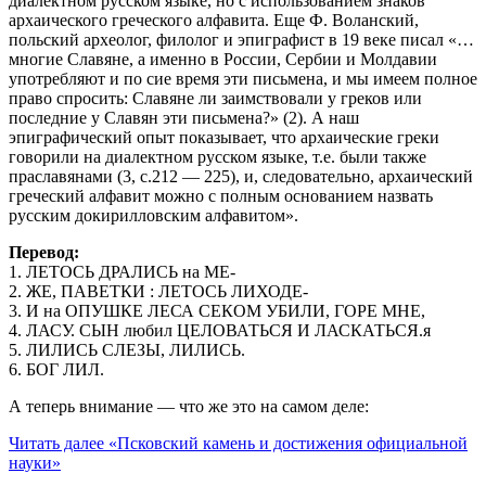
диалектном русском языке, но с использованием знаков
архаического греческого алфавита. Еще Ф. Воланский,
польский археолог, филолог и эпиграфист в 19 веке писал «…
многие Славяне, а именно в России, Сербии и Молдавии
употребляют и по сие время эти письмена, и мы имеем полное
право спросить: Славяне ли заимствовали у греков или
последние у Славян эти письмена?» (2). А наш
эпиграфический опыт показывает, что архаические греки
говорили на диалектном русском языке, т.е. были также
праславянами (3, с.212 — 225), и, следовательно, архаический
греческий алфавит можно с полным основанием назвать
русским докирилловским алфавитом».
Перевод:
1. ЛЕТОСЬ ДРАЛИСЬ на МЕ-
2. ЖЕ, ПАВЕТКИ : ЛЕТОСЬ ЛИХОДЕ-
3. И на ОПУШКЕ ЛЕСА СЕКОМ УБИЛИ, ГОРЕ МНЕ,
4. ЛАСУ. СЫН любил ЦЕЛОВАТЬСЯ И ЛАСКАТЬСЯ.я
5. ЛИЛИСЬ СЛЕЗЫ, ЛИЛИСЬ.
6. БОГ ЛИЛ.
А теперь внимание — что же это на самом деле:
Читать далее
«Псковский камень и достижения официальной
науки»