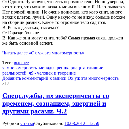
О: Одного. Чувствую, что есть огромное тело. Но не уверена,
что это то, что можно назвать моим высшим Я. Не отзывается.
Нет прямой линии. Не очень понимаю, кто кого снит, много
всяких клеток, лучей. Одну какую-то не вижу, больше похоже
на сборник разных. Какое-то огромное тело садится.
В: Речь о десятках, тысячах?
О: Гораздо больше.
В: Как же они могут снить тебя? Самая прямая связь, должен
же быть основной аспект.
Читать далее
«Ох уж эта многомерность»
Теги:
высшее
я
многомерность
монады
реинкарнация
слияние
реальностей
ч9 - человек и творение
Добавить комментарий
к записи Ох уж эта многомерность
317
Спецслужбы, их эксперименты со
временем, сознанием, энергией и
другими расами. Ч.2
Рубрики
Статьи
Опубликовано
10.08.2012 - 12:59