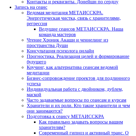
Контакты и реквизиты. Донейшн по сердцу
Запись на сеанс
Ведомая медитация МЕТАИССКРА.
Энергетическая чистка, связь с хранителями,
регрессия
Ведущие сеансов МЕТАИССКРА. Наша
команда мастеров
Чтение Хроник Акаши и ченнелинг из
пространства Души
Консультация психолога онлайн
Прогностика. Реализация целей и формирование
будущего
Коучинг, как альтернатива сеансам ведомой
медитации
Бизнес-сопровождение проектов для подлинного
успеха
Индивидуальная работа с двойником, дублем,
маской
Часто задаваемые вопросы по сеансам и курсам
Хранители и их роли. Кто такие хранители и чем
они занимаются?
Подготовка к сеансу МЕТАИССКРА
Как правильно задавать вопросы вашим
хранителям?
Современный гипноз и активный транс. О