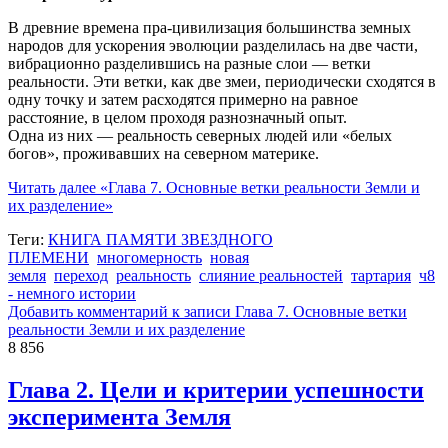
В древние времена пра-цивилизация большинства земных
народов для ускорения эволюции разделилась на две части,
вибрационно разделившись на разные слои — ветки
реальности. Эти ветки, как две змеи, периодически сходятся в
одну точку и затем расходятся примерно на равное
расстояние, в целом проходя разнозначный опыт.
Одна из них — реальность северных людей или «белых
богов», проживавших на северном материке.
Читать далее
«Глава 7. Основные ветки реальности Земли и
их разделение»
Теги:
КНИГА ПАМЯТИ ЗВЕЗДНОГО
ПЛЕМЕНИ
многомерность
новая
земля
переход
реальность
слияние реальностей
тартария
ч8
- немного истории
Добавить комментарий
к записи Глава 7. Основные ветки
реальности Земли и их разделение
8 856
Глава 2. Цели и критерии успешности
эксперимента Земля