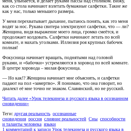
меня, улыбается, и делает руками пассы над столиком. Вижу,
как со стола начинают взлетать бумажные салфетки. Такие же
как у нас, только меньшего размера.
У меня перехватывает дыхание, пытаюсь понять, как это меня
водят за нос. Рукава свитера электризуют салфетки, что — ли?
Женщина, видя выражение моего лица, громко смеётся, и
продолжает колдовать. Салфетки начинают летать по всей
комнате, и махать уголками. Иллюзия роя крупных бабочек
полная!
Фокусница начинает вращать, поднятыми над головой
руками, и «бабочки» устремляются в хоровод по всей комнате.
В центре хоровода – милая фокусница.
— Но как!? Женщина начинает мне объяснять, и салфетки
падают на пол «замертво». Я понимаю, что она говорит, но
диалект её мне точно не знаком. Славянский, но не русский.
Читать далее
«Урок телекинеза и русского языка в осознанном
сновидении»
Теги:
другая реальность
осознанные
сновидения
россия
слияние реальностей
Сны
способности
и таланты человека
языки
1 комментарий
к записи Урок телекинеза и русского языка в