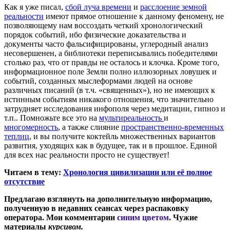
Как я уже писал,
сбой луча времени
и
расслоение земной
реальности
имеют прямое отношение к данному феномену, не
позволяющему нам воссоздать четкий хронологический
порядок событий, ибо физические доказательства и
документы часто фальсифицированы, углеродный анализ
несовершенен, а библиотеки переписывались победителями
столько раз, что от правды не осталось и клочка. Кроме того,
информационное поле Земли полно иллюзорных ловушек и
событий, созданных мыслеформами людей на основе
различных писаний (в т.ч. «священных»), но не имеющих к
истинным событиям никакого отношения, что значительно
затрудняет исследования инфополя через медитации, гипноз и
т.п.. Помножьте все это на
мультиреальность
и
многомерность
, а также слияние
пространственно-временных
теплиц
, и вы получите коктейль множественных вариантов
развития, уходящих как в будущее, так и в прошлое. Единой
для всех нас реальности просто не существует!
Читаем в тему:
Хронология цивилизации или её полное
отсутствие
Предлагаю взглянуть на дополнительную информацию,
полученную в недавних сеансах через распаковку
оператора. Мои комментарии
синим цветом
. Чужие
материалы
курсивом.