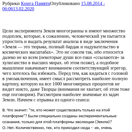
Рубрики
Книга Памяти
Опубликовано
15.08.2014 -
06:06
13.02.2020
Цели эксперимента Земля многогранны и имеют множество
подоплек, которые, к сожалению, человеческий ум пытается
упростить и выдать результат анализа в виде заключения
«Земля — это тюрьма, полный бардак и надувательство в
космических масштабах». Это не совсем так, ибо относится
далеко не ко всем (некоторые души все-таки «ссылаются» за
хулиганство в высших мирах. об этом позже), а подобное
мышление накачивает вниманием соответствующий эгрегор,
чего хотелось бы избежать. Перед тем, как кидаться с головой
в умозаключения, имеет смысл рассмотреть наиболее полную
картину, которую на все 1000 многомерных процентов не
видит никто, даже Творцы (внимания не хватает, об этом тоже
еще поговорим). Рассмотрим наиболее значимые из задач
Земли. Начнем с отрывка из одного сеанса:
В. Что значит: “те, кто может существовать только на этой
платформе”? Были специально созданы экспериментальные
сознания, только для этой платформы эволюции (Земли)?
О. Нет. Количественно, тех, кто приходил сюда – их, очень