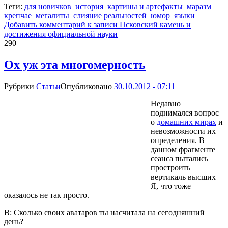
Теги:
для новичков
история
картины и артефакты
маразм
крепчае
мегалиты
слияние реальностей
юмор
языки
Добавить комментарий
к записи Псковский камень и
достижения официальной науки
290
Ох уж эта многомерность
Рубрики
Статьи
Опубликовано
30.10.2012 - 07:11
Недавно
поднимался вопрос
о
домашних мирах
и
невозможности их
определения. В
данном фрагменте
сеанса пытались
простроить
вертикаль высших
Я, что тоже
оказалось не так просто.
В: Сколько своих аватаров ты насчитала на сегодняшний
день?