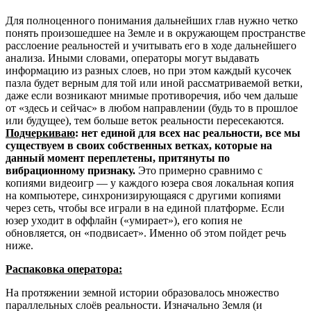
Для полноценного понимания дальнейших глав нужно четко
понять произошедшее на Земле и в окружающем пространстве
расслоение реальностей и учитывать его в ходе дальнейшего
анализа. Иными словами, операторы могут выдавать
информацию из разных слоев, но при этом каждый кусочек
пазла будет верным для той или иной рассматриваемой ветки,
даже если возникают мнимые противоречия, ибо чем дальше
от «здесь и сейчас» в любом направлении (будь то в прошлое
или будущее), тем больше веток реальности пересекаются.
Подчеркиваю
: нет единой для всех нас реальности, все мы
существуем в своих собственных ветках, которые на
данный момент переплетены, притянуты по
вибрационному признаку.
Это примерно сравнимо с
копиями видеоигр — у каждого юзера своя локальная копия
на компьютере, синхронизирующаяся с другими копиями
через сеть, чтобы все играли в на единой платформе. Если
юзер уходит в оффлайн («умирает»), его копия не
обновляется, он «подвисает». Именно об этом пойдет речь
ниже.
Распаковка оператора:
На протяжении земной истории образовалось множество
параллельных слоёв реальности. Изначально Земля (и