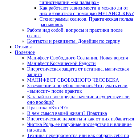
гипнотерапии «на пальцах»
Как работают зависимости и можно ли от
них избавиться с помощью МЕТАИССКРА?
Стенограммы сеансов. Практическая польза
распаковок
Работа над собой, вопросы и практики после
сеанса
Контакты и реквизиты. Донейшн по сердцу
Отзывы
Полезное
Манифест Свободного Сознания. Новая версия
Манифест Космической Радости
Энергетическая защита от негатива, магическая
защита
МАНИФЕСТ СВОБОДНОГО ЧЕЛОВЕКА
Заземление и перебор энергии. Что делать если
«выносит» после практик
Как найти свое предназначение и существует ли
оно вообще?
Практика «Кто Я?»
В чем смысл вашей жизни? Практика
Энергетические паразиты и как от них избавиться
Чистка Рода, ее пагубные последствия и влияние
на жизнь
Техника перепросмотра или как собрать себя по