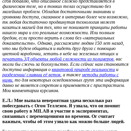
себя добавлю, что описанное сложно представляется в
физическом теле, но в тонких телах осуществимо без
малейших проблем. Обладая достаточными знаниями и
уровнями доступа, сказанное в интервью более чем возможно,
тк любая достаточно продвинутая технология может
казаться магией для тех, кто не понимает принципы работы
нашего мира и его реальные возможности. Или полным
бредом, если просто верить в слова без «материальных
доказательств». Однако, расскажите людям 150 лет назад,
что мы будем общаться и видеть друг друга с помощью
цветной коробочки, летать в небе на железных птицах и
печатать 3Д объекты любой сложности из полимеров
, вас
могли бы сжечь за богохульство. Если сейчас нам становится
доступна информация о
квантовой природе реальности
и
разделении/ слиянии её веток
, а также
методы работы с
ними
, то для некоторых осведомленных групп эта информация
давно не является секретом и применяется с пристрастием.
Мои комментарии курсивом.
Е.Л.: Мне выпала невероятная удача несколько раз
побеседовать с Огом Теллезом. Я узнала, что он помнит
свою работу в MILAB и участие в экспериментах,
связанных с перемещениями во времени. Ог считает
важным, чтобы об этом узнало как можно больше людей.