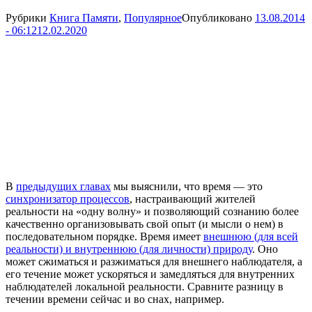
Рубрики
Книга Памяти
,
Популярное
Опубликовано
13.08.2014
- 06:12
12.02.2020
В
предыдущих главах
мы выяснили, что время — это
синхронизатор процессов
, настраивающий жителей
реальности на «одну волну» и позволяющий сознанию более
качественно организовывать свой опыт (и мысли о нем) в
последовательном порядке. Время имеет
внешнюю (для всей
реальности) и внутреннюю (для личности) природу
. Оно
может сжиматься и разжиматься для внешнего наблюдателя, а
его течение может ускоряться и замедляться для внутренних
наблюдателей локальной реальности. Сравните разницу в
течении времени сейчас и во снах, например.