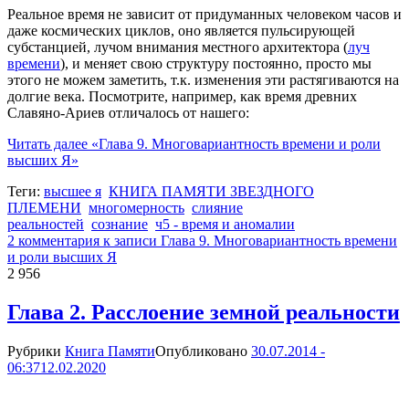
Реальное время не зависит от придуманных человеком часов и
даже космических циклов, оно является пульсирующей
субстанцией, лучом внимания местного архитектора (
луч
времени
), и меняет свою структуру постоянно, просто мы
этого не можем заметить, т.к. изменения эти растягиваются на
долгие века. Посмотрите, например, как время древних
Славяно-Ариев отличалось от нашего:
Читать далее
«Глава 9. Многовариантность времени и роли
высших Я»
Теги:
высшее я
КНИГА ПАМЯТИ ЗВЕЗДНОГО
ПЛЕМЕНИ
многомерность
слияние
реальностей
сознание
ч5 - время и аномалии
2 комментария
к записи Глава 9. Многовариантность времени
и роли высших Я
2 956
Глава 2. Расслоение земной реальности
Рубрики
Книга Памяти
Опубликовано
30.07.2014 -
06:37
12.02.2020