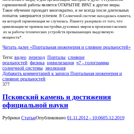
гармоничной работы является ОТКРЫТИЕ ВРАТ в другие миры.
Такое обучение проходит многократно, и не всегда после длительных
попыток завершается успехом.
В Солнечной системе находилась планета,
на которой гармонизация не случилась. Планету разорвало от того, что
цивилизация не приняла настройки духовных миров и произошел коллапс
из за работы технических устройств превышающих выделяемую
мощность*.
Читать далее
«Портальная инженерия и слияние реальностей»
Теги:
видео
переход
Порталы
слияние
реальностей
физика
цивилизация
ч7 - голограмма
солнечной системы
эволюция
Добавить комментарий
к записи Портальная инженерия и
слияние реальностей
377
Псковский камень и достижения
официальной науки
Рубрики
Статьи
Опубликовано
01.11.2012 - 10:06
05.12.2019