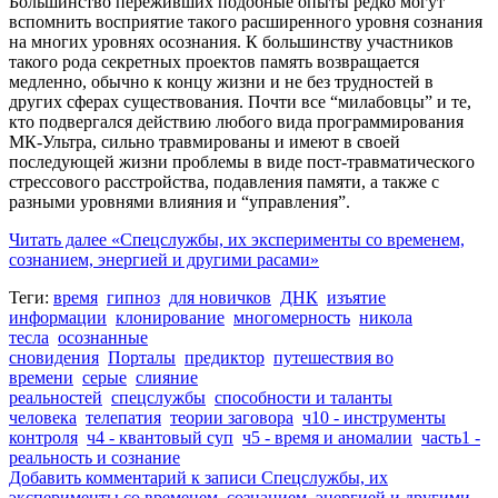
Большинство переживших подобные опыты редко могут
вспомнить восприятие такого расширенного уровня сознания
на многих уровнях осознания. К большинству участников
такого рода секретных проектов память возвращается
медленно, обычно к концу жизни и не без трудностей в
других сферах существования. Почти все “милабовцы” и те,
кто подвергался действию любого вида программирования
МК-Ультра, сильно травмированы и имеют в своей
последующей жизни проблемы в виде пост-травматического
стрессового расстройства, подавления памяти, а также с
разными уровнями влияния и “управления”.
Читать далее
«Спецслужбы, их эксперименты со временем,
сознанием, энергией и другими расами»
Теги:
время
гипноз
для новичков
ДНК
изъятие
информации
клонирование
многомерность
никола
тесла
осознанные
сновидения
Порталы
предиктор
путешествия во
времени
серые
слияние
реальностей
спецслужбы
способности и таланты
человека
телепатия
теории заговора
ч10 - инструменты
контроля
ч4 - квантовый суп
ч5 - время и аномалии
часть1 -
реальность и сознание
Добавить комментарий
к записи Спецслужбы, их
эксперименты со временем, сознанием, энергией и другими