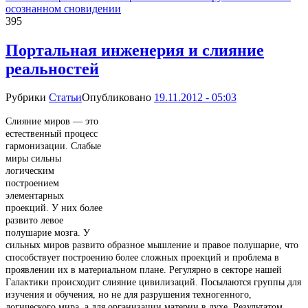
осознанном сновидении
395
Портальная инженерия и слияние
реальностей
Рубрики
Статьи
Опубликовано
19.11.2012 - 05:03
Слияние миров — это
естественный процесс
гармонизации. Слабые
миры сильны
логическим
построением
элементарных
проекций. У них более
развито левое
полушарие мозга. У
сильных миров развито образное мышление и правое полушарие, что
способствует построению более сложных проекций и проблема в
проявлении их в материальном плане. Регулярно в секторе нашей
Галактики происходит слияние цивилизаций. Посылаются группы для
изучения и обучения, но не для разрушения техногенного,
логического мира, а для организации материи в духе. Результатом