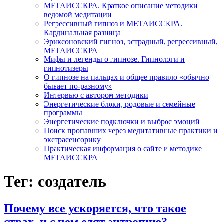
МЕТАИССКРА. Краткое описание методики
ведомой медитации
Регрессивный гипноз и МЕТАИССКРА.
Кардинальная разница
Эриксоновский гипноз, эстрадный, регрессивный,
МЕТАИССКРА
Мифы и легенды о гипнозе. Гипнологи и
гипнотизеры
О гипнозе на пальцах и общее правило «обычно
бывает по-разному»
Интервью с автором методики
Энергетические блоки, родовые и семейные
программы
Энергетические подключки и выброс эмоций
Поиск пропавших через медитативные практики и
экстрасенсорику
Практическая информация о сайте и методике
МЕТАИССКРА
Тег: создатель
Почему все ускоряется, что такое
страх, и с чем едят энтропию?