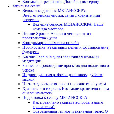
Контакты и реквизиты. Донейшн по сердцу
Запись на сеанс
Ведомая медитация МЕТАИССКРА.
Энергетическая чистка, связь с хранителями,
регрессия
Ведущие сеансов МЕТАИССКРА. Наша
команда мастеров
Чтение Хроник Акаши и ченнелинг из
пространства Души
Консультация психолога онлайн
Прогностика. Реализация целей и формирование
будущего
Коучинг, как альтернатива сеансам ведомой
медитации
Бизнес-сопровождение проектов для подлинного
успеха
Индивидуальная работа с двойником, дублем,
маской
Часто задаваемые вопросы по сеансам и курсам
Хранители и их роли. Кто такие хранители и чем
они занимаются?
Подготовка к сеансу МЕТАИССКРА
Как правильно задавать вопросы вашим
хранителям?
Современный гипноз и активный транс. О