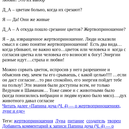
Д_А – цветам больно, когда их срезают?
Я — Да! Они же живые
Д_А – А откуда пошло срезание цветов? Жертвоприношение?
Я – да, извращенное жертвоприношение. Люди исказили
смысл и само понятие жертвоприношения! Есть два вида…
когда убивают, не важно кого…цветок или человека и когда с
согласия цветка или человека его возносят к богу! Энергии
разные идут….страха и любви!
Можно сорвать цветок, испросив у него разрешение и
объяснив ему, зачем ты его срываешь, с какой целью!!!! …если
он даст согласие…то рви спокойно, его энергия пойдет тебе
на пользу! Эти знания были доступны всем, не только
Ведунам и Шаманам… Тоже самое и с животными было
(когда понизились вибрации и людям нужно было мясо)….дух
животного давал согласие
Читать далее
«Папина доча (Ч. 4) — о жертвоприношениях,
луне и еде»
Теги:
жертвоприношения
Луна
питание
создатель
творец
Добавить комментарий
к записи Папина доча (Ч. 4) — о