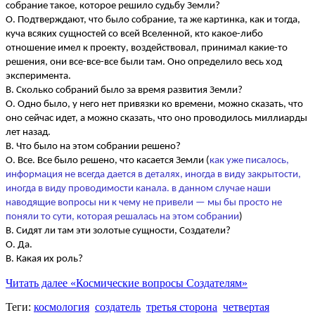
собрание такое, которое решило судьбу Земли?
О. Подтверждают, что было собрание, та же картинка, как и тогда,
куча всяких сущностей со всей Вселенной, кто какое-либо
отношение имел к проекту, воздействовал, принимал какие-то
решения, они все-все-все были там. Оно определило весь ход
эксперимента.
В. Сколько собраний было за время развития Земли?
О. Одно было, у него нет привязки ко времени, можно сказать, что
оно сейчас идет, а можно сказать, что оно проводилось миллиарды
лет назад.
В. Что было на этом собрании решено?
О. Все. Все было решено, что касается Земли (
как уже писалось,
информация не всегда дается в деталях, иногда в виду закрытости,
иногда в виду проводимости канала. в данном случае наши
наводящие вопросы ни к чему не привели — мы бы просто не
поняли то сути, которая решалась на этом собрании
)
В. Сидят ли там эти золотые сущности, Создатели?
О. Да.
В. Какая их роль?
Читать далее
«Космические вопросы Создателям»
Теги:
космология
создатель
третья сторона
четвертая