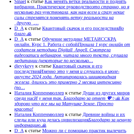
Sinael
к статье
Как менять ветки реальности и поднять
вибрации. Практическое руководство
это странно, но я
несколько раз чувствовала, как нам всем и сразу некие
силы стремятся поменять ветку реальности на
_другую_,…
D_A
к статье
Квантовый скачок и его последствия
Во
благо 🙏
D_A
к статье
Обучение методике МЕТАИССКРА
онлайн. Курс 1. Работа с собой
Прошла 1 курс онлайн от
создателя методики Digitall_Angell. Смотрела
видеозаписи вебинаров, читала много текста, слушала
медитации (некоторые по несколько…
djeyykeyy
к статье
Квантовый скачок и его
последствия
Именно это у меня и случилось в июле-
августе 2024 года. Активировалась шишковидная
железа, длилось это примерно 2 месяца интенсивно
(по…
Наталия Коппенмюллер
к статье
Души из других миров
среди нас
И у меня так. Благодарю за ответ 💖✨️🙏 Как
здорово что все мы на Матушке Земле. Просто
красота!
Наталия Коппенмюллер
к статье
Древние войны и их
следы или куда делась цивилизация
Благодарю за ценную
информацию.🙏
D_A
к статье
Можно ли с помощью практик вылечить