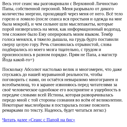
Весь этот сеанс мы разговаривали с Верховной Личностью
Папы, собственной персоной. Меня разрывало от дикого
количества энергии, проходящей через меня от него. Всё тело
горело и ломило (после сеанса вся простыня и одежда на мне
была мокрой), и чем сильнее шли мыслепакеты, которые
порой низвергались на меня, как информационный водопад,
тем сложнее было Ему оперировать моим языком. Тембр
голоса менялся, я тяжело дышала, на грудь будто поставили
сверху целую гору. Речь становилась отрывистой, слова
подбирались из моего мозга тщательно, с трудом и
произносились в разном порядке. Прям не Папа, а магистр
Йода какой-то=)
Поскольку Абсолют настолько велик и многомерен, что даже
спускаясь до нашей муравьиной реальности, чтобы
поговорить с нами, он остаётся невыразимо многогранен и
всеобъемлющ, то я заранее извиняюсь перед читателями за
своё человеческое однобокое его восприятие и ущербность в
передаче словами всей Истины, которая разворачивалась
передо мной с той стороны сознания во всём её великолепии.
Некоторые мыслеобразы я постаралась позже пояснить
ремарками по тексту. Надеюсь, будет читаться легко:)
Читать далее
«Сеанс с Папой на бис»