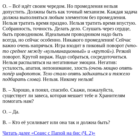
О. – Всё идёт своим чередом. Но промедления нельзя
допустить. Должны быть как точный механизм. Каждая задача
должна выполняться любым элементом без промедления.
Нельзя тратить время праздно. Нельзя тратить время впустую.
Собранность, точность. Делать дело. Слушать через сердце,
быть проводником. Идеальным проводником надо быть
всегда, но сейчас особенно. Никакого промедления! Сейчас
важно очень напрячься. Игра входит в пиковый поворот
(что-
то среднее между «кульминационный» и «крутой»).
Резкий
поворот. Крутой вираж. Надо собраться, сосредоточиться.
Нельзя распыляться на негативные эмоции. Негатив:
усталость, апатия, непонимание, злость
(очень мощно опять
попёр инфопоток. Тело стало опять задыхаться и тяжело
подбирать слова).
Нельзя. Никому нельзя!
В. – Хорошо, я понял, спасибо. Скажи, пожалуйста,
существует ли завеса, которая мешает тебе и Хранителям
помогать нам?
О. – Да.
В. – Кто её усиливает или она так и должна быть?
Читать далее
«Сеанс с Папой на бис (Ч. 2)»