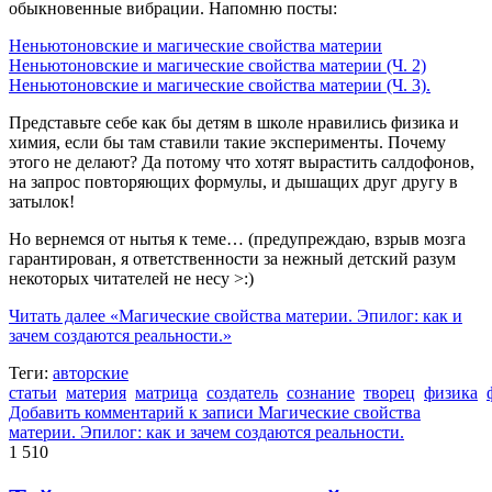
обыкновенные вибрации. Напомню посты:
Неньютоновские и магические свойства материи
Неньютоновские и магические свойства материи (Ч. 2)
Неньютоновские и магические свойства материи (Ч. 3).
Представьте себе как бы детям в школе нравились физика и
химия, если бы там ставили такие эксперименты. Почему
этого не делают? Да потому что хотят вырастить салдофонов,
на запрос повторяющих формулы, и дышащих друг другу в
затылок!
Но вернемся от нытья к теме… (предупреждаю, взрыв мозга
гарантирован, я ответственности за нежный детский разум
некоторых читателей не несу >:)
Читать далее
«Магические свойства материи. Эпилог: как и
зачем создаются реальности.»
Теги:
авторские
статьи
материя
матрица
создатель
сознание
творец
физика
Добавить комментарий
к записи Магические свойства
материи. Эпилог: как и зачем создаются реальности.
1 510