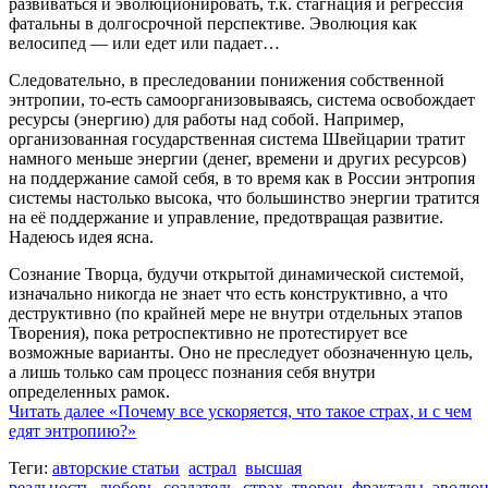
развиваться и эволюционировать, т.к. стагнация и регрессия
фатальны в долгосрочной перспективе. Эволюция как
велосипед — или едет или падает…
Следовательно, в преследовании понижения собственной
энтропии, то-есть самоорганизовываясь, система освобождает
ресурсы (энергию) для работы над собой. Например,
организованная государственная система Швейцарии тратит
намного меньше энергии (денег, времени и других ресурсов)
на поддержание самой себя, в то время как в России энтропия
системы настолько высока, что большинство энергии тратится
на её поддержание и управление, предотвращая развитие.
Надеюсь идея ясна.
Сознание Творца, будучи открытой динамической системой,
изначально никогда не знает что есть конструктивно, а что
деструктивно (по крайней мере не внутри отдельных этапов
Творения), пока ретроспективно не протестирует все
возможные варианты. Оно не преследует обозначенную цель,
а лишь только сам процесс познания себя внутри
определенных рамок.
Читать далее
«Почему все ускоряется, что такое страх, и с чем
едят энтропию?»
Теги:
авторские статьи
астрал
высшая
реальность
любовь
создатель
страх
творец
фракталы
эволюц