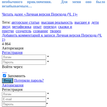
необычного приключения. Для меня оно было
незабываемым…
Читать далее
«Личная версия Перехода (Ч. 1)»
Теги:
авторские статьи
высшая реальность
высшее я
дети
звезд
метафизика
опыт
переход
сказки и
притчи
создатель
сознание
творец
Добавить комментарий
к записи Личная версия Перехода (Ч.
1)
4 864
Авторизация
Регистрация
*
*
Войти через:
Запомнить
Потеряли пароль?
Авторизация
Регистрация
*
*
*