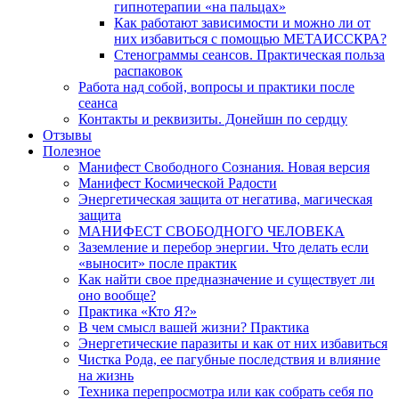
гипнотерапии «на пальцах»
Как работают зависимости и можно ли от
них избавиться с помощью МЕТАИССКРА?
Стенограммы сеансов. Практическая польза
распаковок
Работа над собой, вопросы и практики после
сеанса
Контакты и реквизиты. Донейшн по сердцу
Отзывы
Полезное
Манифест Свободного Сознания. Новая версия
Манифест Космической Радости
Энергетическая защита от негатива, магическая
защита
МАНИФЕСТ СВОБОДНОГО ЧЕЛОВЕКА
Заземление и перебор энергии. Что делать если
«выносит» после практик
Как найти свое предназначение и существует ли
оно вообще?
Практика «Кто Я?»
В чем смысл вашей жизни? Практика
Энергетические паразиты и как от них избавиться
Чистка Рода, ее пагубные последствия и влияние
на жизнь
Техника перепросмотра или как собрать себя по