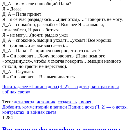
Д_А – в смысле наш общий Папа?
Я – Даааа
Д_А – Папа привет!
Я – я сейчас разрыдаюсь…..(шепотом)….я говорить не могу.
Д_А – спокойно, расслабься! Высшее Я ….помоги,
пожалуйста, Н расслабиться.
Я – не могу…(почти рыдаю уже)
Д_А – спокойно, эмоции уходят….уходят! Все хорошо!
Я – (соплю…сдерживая слезы)….
Д_А – Папа! Ты пришел наверно, что то сказать?
Я – Он говорит….Хочу поговорить. (Папа немного
«отодвинулся», чтобы я смогла говорить…эмоции немного
стихли, но трясти не перестало).
Д_А – Слушаю.
Я – Он говорит… Вы вмешиваетесь…
Читать далее
«Папина доча (Ч. 2) — о детях, контрактах, и
войнах света»
Теги:
дети звезд
источник
создатель
творец
Добавить комментарий
к записи Папина доча (Ч. 2) — о детях,
контрактах, и войнах света
1 284
Восточные философии и деривативы