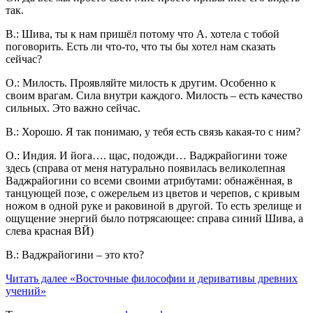
так.
В.: Шива, ты к нам пришёл потому что А. хотела с тобой
поговорить. Есть ли что-то, что ты бы хотел нам сказать
сейчас?
О.: Милость. Проявляйте милость к другим. Особенно к
своим врагам. Сила внутри каждого. Милость – есть качество
сильных. Это важно сейчас.
В.: Хорошо. Я так понимаю, у тебя есть связь какая-то с ним?
О.: Индия. И йога…. щас, подожди… Ваджрайогини тоже
здесь (справа от меня натурально появилась великолепная
Ваджрайогини со всеми своими атрибутами: обнажённая, в
танцующей позе, с ожерельем из цветов и черепов, с кривым
ножом в одной руке и раковиной в другой. То есть зрелище и
ощущение энергий было потрясающее: справа синий Шива, а
слева красная ВЙ)
В.: Ваджрайогини – это кто?
Читать далее
«Восточные философии и деривативы древних
учений»