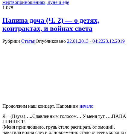
жертвоприношениях, луне и еде
1 078
Папина доча (Ч. 2) — о детях,
контрактах, и войнах света
Рубрики
Статьи
Опубликовано
22.01.2013 - 04:22
23.12.2019
Продолжим наш концерт. Напомним
начало
:
Я – (Пауза)…..Сдавленным голосом….У меня тут ….ПАПА
ПРИШЕЛ!
(Меня приплющило, грудь стало распирать от эмоций,
накатила волна слез и одновременно стало очееень хорошо)