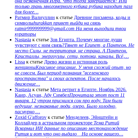
она безконечная Игра. Что тогда завершается? Или
только грань многомерного кубика рубика находит пазл
для более…
Ратмир Валиуллин
к статье
Древние письмена, коды и
символы
hurakkan привет выйди на связь
ratmir999999999@gmail.com На меня выходили твои
кураторы
Nastasia
к статье
Зов Египта. Почему многие души
чувствуют с ним связь?
Тянет не Египет, а Пантеон. Не
место Силы, не территория, не страна. А Пантеон.
Кристаллы, энергоузлы, сети, потоки, каналы. Всё,…
Lissa
к статье
Древо жизни и истинная роль
женщины
Красивое описание. У меня схожий опыт, но
не совсем. Был период познания "вселенского
пространства" и своих аспектов. После началось
движение…
Nastasia
к статье
Мета ретрит в Египте. Ноябрь 2026.
Каир, Асуан, Абу Симбел
Прочитала этот пост 11
января. 12 утром приснился сон про воду. Там были
ведущие, незнакомые люди, озеро. Было холодно,
пасмурно,…
Zoxid G'afforov
к статье
Менделеев, Эйнштейн и
Коллайдер в астральном прожекторе
Тема Ритий
Вскормил ИИ данные по описанию местонахождение
Рития и вот что оно выдало На основе вашего…