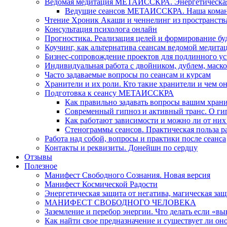
Ведомая медитация МЕТАИССКРА. Энергетическая ч
Ведущие сеансов МЕТАИССКРА. Наша коман
Чтение Хроник Акаши и ченнелинг из пространст
Консультация психолога онлайн
Прогностика. Реализация целей и формирование б
Коучинг, как альтернатива сеансам ведомой медита
Бизнес-сопровождение проектов для подлинного ус
Индивидуальная работа с двойником, дублем, маск
Часто задаваемые вопросы по сеансам и курсам
Хранители и их роли. Кто такие хранители и чем о
Подготовка к сеансу МЕТАИССКРА
Как правильно задавать вопросы вашим хран
Современный гипноз и активный транс. О ги
Как работают зависимости и можно ли от н
Стенограммы сеансов. Практическая польза р
Работа над собой, вопросы и практики после сеанса
Контакты и реквизиты. Донейшн по сердцу
Отзывы
Полезное
Манифест Свободного Сознания. Новая версия
Манифест Космической Радости
Энергетическая защита от негатива, магическая защ
МАНИФЕСТ СВОБОДНОГО ЧЕЛОВЕКА
Заземление и перебор энергии. Что делать если «в
Как найти свое предназначение и существует ли он