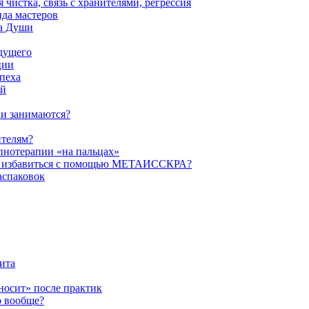
истка, связь с хранителями, регрессия
да мастеров
ва Души
удущего
ции
пеха
ой
ни занимаются?
ителям?
пнотерапии «на пальцах»
их избавиться с помощью МЕТАИССКРА?
аспаковок
ита
ыносит» после практик
о вообще?