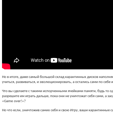
Но в итоге, даже самый большой склад карантинных дисков наполня
учиться, развиваться, и эволюционировать, а остались сами по себ
Что вы сделаете с такими испорченными ячейками памяти, будь то 
разрешите им играть дальше, пока они не уничтожат себя сами, а зао
«
Game
over
!»?
Но что если, уничтожив самих себя и свою Игру, ваши карантинные 