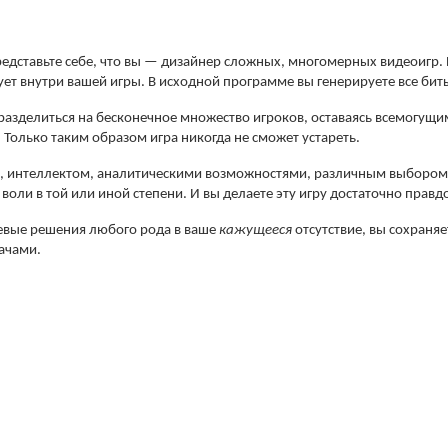
едставьте себе, что вы — дизайнер сложных, многомерных видеоигр. 
вует внутри вашей игры. В исходной программе вы генерируете все биты
 разделиться на бесконечное множество игроков, оставаясь всемогущи
 Только таким образом игра никогда не сможет устареть.
, интеллектом, аналитическими возможностями, различным выбором
оли в той или иной степени. И вы делаете эту игру достаточно прав
евые решения любого рода в ваше
кажущееся
отсутствие, вы сохраня
дачами.