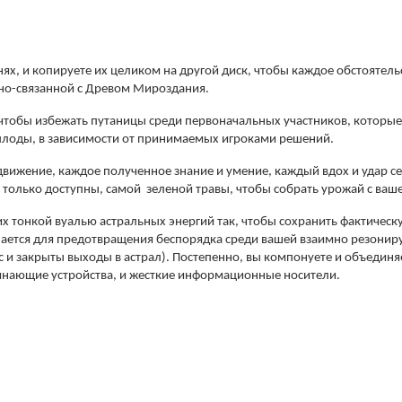
х, и копируете их целиком на другой диск, чтобы каждое обстоятельс
рно-связанной с Древом Мироздания.
 чтобы избежать путаницы среди первоначальных участников, которы
плоды, в зависимости от принимаемых игроками решений.
движение, каждое полученное знание и умение, каждый вдох и удар се
только доступны, самой зеленой травы, чтобы собрать урожай с ваше
х тонкой вуалью астральных энергий так, чтобы сохранить фактическу
елается для предотвращения беспорядка среди вашей взаимно резони
 и закрыты выходы в астрал). Постепенно, вы компонуете и объединяе
инающие устройства, и жесткие информационные носители.