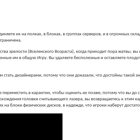
няете их на полках, в блоках, в группах серверов, и в огромных скла
ограничена.
ства зрелости (Вселенского Возраста), когда приходит пора жатвы
, вы
сенные им в общую Игру.
Вы удаляете бесполезные и оставляете плодо
стать дизайнерами, потому что они доказали, что достойны такой зна
 переместить в карантин, чтобы оценить их позже, потому что вы до 
охождения головки считывающего лазера, вы возвращаетесь к этим к
 их на блоки физических дисков, в надежде, что игроки наберут дост