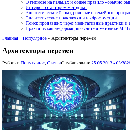
О гипнозе на пальцах и общее правило «обычно бы
Интервью с автором методики
Энергетические блоки, родовые и семейные прогр
Энергетические подключки и выброс эмоций
Поиск пропавших через медитативные практики и 
Практическая информация о сайте и методике М
Главная
»
Популярное
»
Архитекторы перемен
Архитекторы перемен
Рубрики
Популярное
,
Статьи
Опубликовано
25.05.2013 - 03:38
2