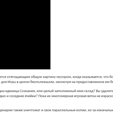
ется отягощающим общую картину мусором, когда оказывается, что б
е и для Игры в целом бесполезными, несмотря на предоставленное им
одна единица Сознания, или целый заполненный ими склад? Вы удали
дно и соседние ячейки? Пока их многомерная игровая ветка не израсхо
сценарии также уничтожат и свои параллельные копии, из-за изначал