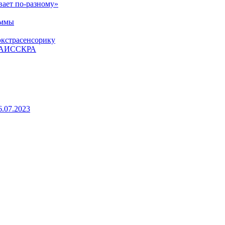
вает по-разному»
аммы
экстрасенсорику
ЕТАИССКРА
6.07.2023