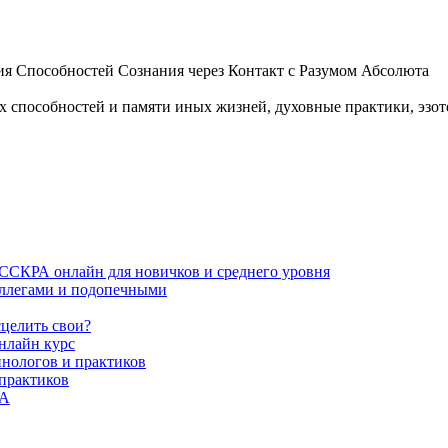
 Способностей Сознания через Контакт с Разумом Абсолюта
пособностей и памяти иных жизней, духовные практики, эзотер
ИССКРА онлайн для новичков и среднего уровня
коллегами и подопечными
сцелить свои?
нлайн курс
пнологов и практиков
 практиков
РА