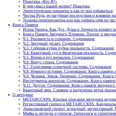
Практика «Кто Я?»
В чем смысл вашей жизни? Практика
Энергетические паразиты и как от них избавиться
Чистка Рода, ее пагубные последствия и влияние н
Техника перепросмотра или как собрать себя по час
Книга Памяти
Искра Творца. Как Дух, Душа и Личность влияют н
Книга Памяти Звездного Племени. Пролог и вводн
Ч.1. Реальность и сознание. Содержание
Ч.2. Звездный десант. Содержание
Ч.3. Собирая кубик рубик реальности. Содержание
Ч.4. Квантовый суп и физическая реальность. Соде
Ч.5. Время и его аномалии. Содержание
Ч.6. Вирус страха. Содержание
Ч.7. Голограмма солнечной системы. Содержание
Ч.8. Немного истории. Содержание. Книга памяти 
Ч.9. Человек. Земля. Творение. Содержание. Книга
Инструменты контроля. Содержание. Книга памяти
Ч.11. Другие. Содержание. Книга памяти звездного
Квантовый мир. Слияние и разделение веток реаль
О методике
МЕТАИССКРА. Краткое описание методики ведом
Регрессивный гипноз и МЕТАИССКРА. Кардинальн
Эриксоновский гипноз, эстрадный, регрессивны
Мифы и легенды о гипнозе. Гипнологи и гипнотиз