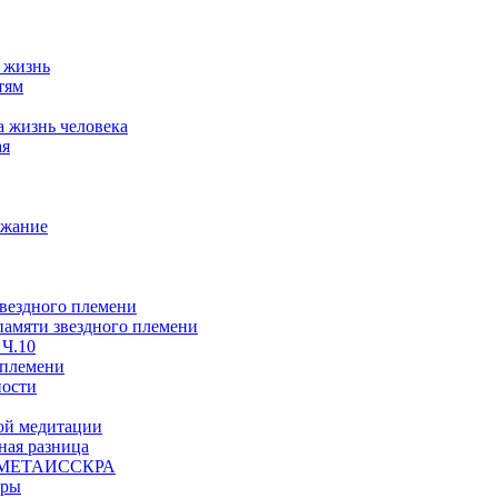
а жизнь
тям
а жизнь человека
ая
ржание
звездного племени
 памяти звездного племени
 Ч.10
 племени
ности
ой медитации
ая разница
й, МЕТАИССКРА
еры