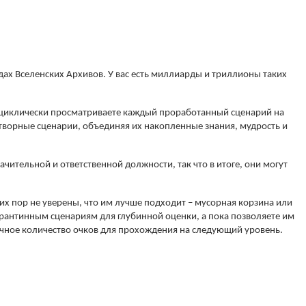
дах Вселенских Архивов. У вас есть миллиарды и триллионы таких
 циклически просматриваете каждый проработанный сценарий на
творные сценарии, объединяя их накопленные знания, мудрость и
чительной и ответственной должности, так что в итоге, они могут
сих пор не уверены, что им лучше подходит – мусорная корзина или
арантинным сценариям для глубинной оценки, а пока позволяете им
аточное количество очков для прохождения на следующий уровень.