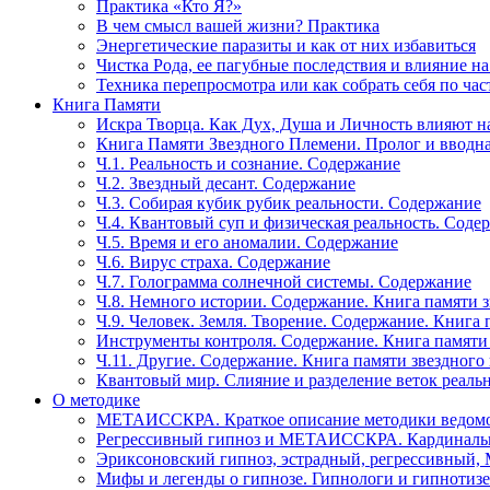
Практика «Кто Я?»
В чем смысл вашей жизни? Практика
Энергетические паразиты и как от них избавиться
Чистка Рода, ее пагубные последствия и влияние н
Техника перепросмотра или как собрать себя по час
Книга Памяти
Искра Творца. Как Дух, Душа и Личность влияют н
Книга Памяти Звездного Племени. Пролог и вводн
Ч.1. Реальность и сознание. Содержание
Ч.2. Звездный десант. Содержание
Ч.3. Собирая кубик рубик реальности. Содержание
Ч.4. Квантовый суп и физическая реальность. Соде
Ч.5. Время и его аномалии. Содержание
Ч.6. Вирус страха. Содержание
Ч.7. Голограмма солнечной системы. Содержание
Ч.8. Немного истории. Содержание. Книга памяти 
Ч.9. Человек. Земля. Творение. Содержание. Книга
Инструменты контроля. Содержание. Книга памяти
Ч.11. Другие. Содержание. Книга памяти звездного
Квантовый мир. Слияние и разделение веток реаль
О методике
МЕТАИССКРА. Краткое описание методики ведом
Регрессивный гипноз и МЕТАИССКРА. Кардинальн
Эриксоновский гипноз, эстрадный, регрессивны
Мифы и легенды о гипнозе. Гипнологи и гипнотиз