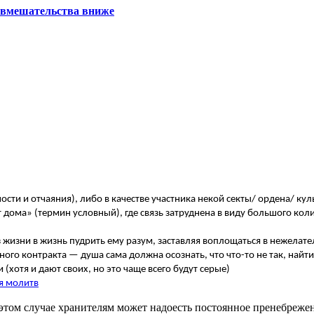
 вмешательства вниже
ти и отчаяния), либо в качестве участника некой секты/ ордена/ кул
от дома» (термин условный), где связь затруднена в виду большого ко
из жизни в жизнь пудрить ему разум, заставляя воплощаться в нежела
ного контракта — душа сама должна осознать, что что-то не так, найт
хотя и дают своих, но это чаще всего будут серые)
я молитв
этом случае хранителям может надоесть постоянное пренебрежен