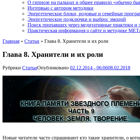
О гипнозе на пальцах и общее правило «обычно бы
Интервью с автором методики
Энергетические блоки, родовые и семейные прогр
Энергетические подключки и выброс эмоций
Поиск пропавших через медитативные практики и 
Практическая информация о сайте и методике М
Главная
»
Статьи
»
Глава 8. Хранители и их роли
Глава 8. Хранители и их роли
Рубрики
Статьи
Опубликовано
02.12.2014 - 06:06
08.02.2018
Новые читатели часто спрашивают кто такие хранители, о кото