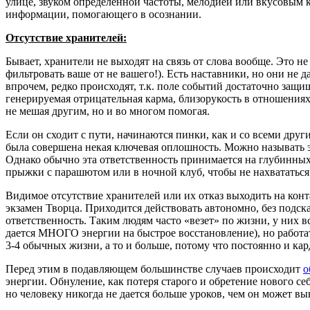
улице, звуком определенной частоты, мелодией или вкусовым к
информации, помогающего в осознании.
Отсутствие хранителей:
Бывает, хранители не выходят на связь от слова вообще. Это не
фильтровать ваше от не вашего!). Есть наставники, но они не
впрочем, редко происходят, т.к. поле событий достаточно за
генерируемая отрицательная карма, близорукость в отношениях
не мешая другим, но и во многом помогая.
Если он сходит с пути, начинаются пинки, как и со всеми дру
была совершена некая ключевая оплошность. Можно называть эт
Однако обычно эта ответственность принимается на глубинных 
прыжки с парашютом или в ночной клуб, чтобы не нахвататьс
Видимое отсутствие хранителей или их отказ выходить на кон
экзамен Творца. Приходится действовать автономно, без подска
ответственность. Таким людям часто «везет» по жизни, у них 
дается МНОГО энергии на быстрое восстановление), но работа
3-4 обычных жизни, а то и больше, потому что постоянно и кар
Перед этим в подавляющем большинстве случаев происходит
о
энергии. Обнуление, как потеря старого и обретение нового се
но человеку никогда не дается больше уроков, чем он может вы