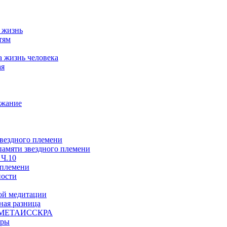
а жизнь
тям
а жизнь человека
ая
ржание
звездного племени
 памяти звездного племени
 Ч.10
 племени
ности
ой медитации
ая разница
й, МЕТАИССКРА
еры