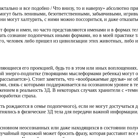
ктально и все подобно / Что внизу, то и наверху» абсолютно пр
 могут быть ленивыми, безответственными, забывчивыми, игрив
и могут халтурить, с ними можно поссориться, и даже отказаться
т форм и имен, но часто представляются именами и в формах те
жать сознание подопечных иными формами, но в моей практике та
го, человек либо пришел из цивилизации этих животных, либо и
ляющиеся его проекцией, будь то в этом или иных воплощениях.
ной энерго-подпитке (творящими мыслеформами ребенка) могут о
ассыпается»). Стоит заметить, что «воображаемые друзья» не о
ми, связь с которыми поддерживается на осознанном уровне в т
ием в реальность 3Д. В некоторых случаях хранители с «темн
оработки страха.
есть рождаются в семье подопечного), если не могут достучаться 
тнялись в физические 3Д тела для передачи важной информации, 
основном неосознанных или даже находящихся в состоянии полус
учайный прохожий может бросить фразу, которая расставит все н