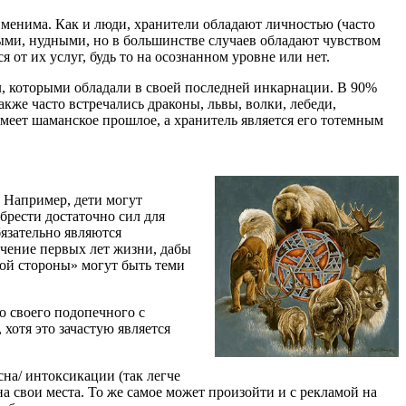
именима. Как и люди, хранители обладают личностью (часто
ыми, нудными, но в большинстве случаев обладают чувством
 от их услуг, будь то на осознанном уровне или нет.
л, которыми обладали в своей последней инкарнации. В 90%
кже часто встречались драконы, львы, волки, лебеди,
меет шаманское прошлое, а хранитель является его тотемным
 Например, дети могут
брести достаточно сил для
бязательно являются
ечение первых лет жизни, дабы
ой стороны» могут быть теми
до своего подопечного с
хотя это зачастую является
на/ интоксикации (так легче
а свои места. То же самое может произойти и с рекламой на