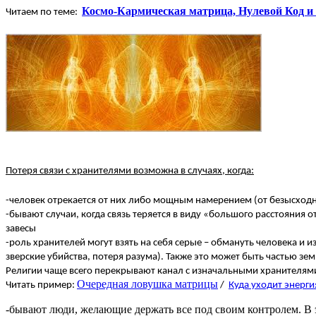
Космо-Кармическая матрица, Нулевой Код и
Читаем по теме:
Потеря связи с хранителями возможна в случаях, когда:
-человек отрекается от них либо мощным намерением (от безысходнос
-бывают случаи, когда связь теряется в виду «большого расстояния 
завесы
-роль хранителей могут взять на себя серые – обмануть человека и 
зверские убийства, потеря разума). Также это может быть частью зем
Религии чаще всего перекрывают канал с изначальными хранителями (
Очередная ловушка матрицы
Читать пример:
/
Куда уходит энерги
-бывают люди, желающие держать все под своим контролем. В 