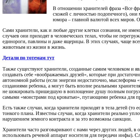
В отношении хранителей фраза «Все фра
схожей с личностью подопечного), они
юмора – главной валютой всех миров. Он
Сами хранители, как и любые другие клетки сознания, не имею
случаев они приходят в человеческих телах, чтобы не перегру
единороги, павлины и даже ящерицы. В этих случаях, чаще все
животным из жизни в жизнь.
Детали по тотемам тут
Также существуют хранители, созданные самим человеком и яв
создавать себе «воображаемых друзей», которые при достаточ
автономной работы (если энергии недостаточно, мыслеформа «р
созданиями ребенка, а могут быть вполне реальными хранителя
не шокировать пришедшую в воплощение душу полным погружен
самыми «монстрами под кроватью», пугающими ребенка для пр
Есть также случаи, когда хранители приходят в тела детей (то 
тонкого плана. Известны случаи, когда хранители реально упло
нарушением земного контракта и за это возможны санкции.
Хранители часто разговаривают с нами через других людей, в 
использовать речевой аппарат носителя для передачи инфы). Сл