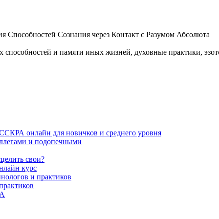
 Способностей Сознания через Контакт с Разумом Абсолюта
пособностей и памяти иных жизней, духовные практики, эзотер
ИССКРА онлайн для новичков и среднего уровня
коллегами и подопечными
сцелить свои?
нлайн курс
пнологов и практиков
 практиков
РА