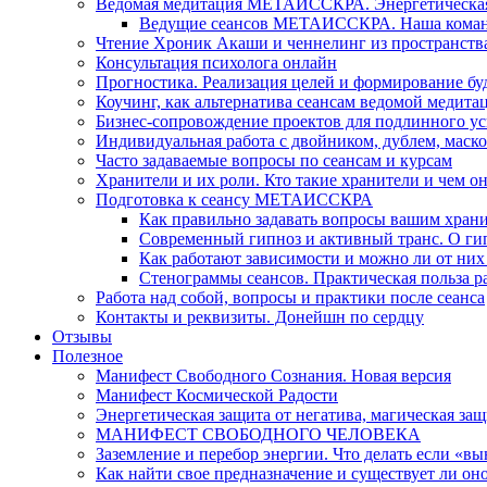
Ведомая медитация МЕТАИССКРА. Энергетическая ч
Ведущие сеансов МЕТАИССКРА. Наша коман
Чтение Хроник Акаши и ченнелинг из пространст
Консультация психолога онлайн
Прогностика. Реализация целей и формирование б
Коучинг, как альтернатива сеансам ведомой медита
Бизнес-сопровождение проектов для подлинного ус
Индивидуальная работа с двойником, дублем, маск
Часто задаваемые вопросы по сеансам и курсам
Хранители и их роли. Кто такие хранители и чем о
Подготовка к сеансу МЕТАИССКРА
Как правильно задавать вопросы вашим хран
Современный гипноз и активный транс. О ги
Как работают зависимости и можно ли от н
Стенограммы сеансов. Практическая польза р
Работа над собой, вопросы и практики после сеанса
Контакты и реквизиты. Донейшн по сердцу
Отзывы
Полезное
Манифест Свободного Сознания. Новая версия
Манифест Космической Радости
Энергетическая защита от негатива, магическая защ
МАНИФЕСТ СВОБОДНОГО ЧЕЛОВЕКА
Заземление и перебор энергии. Что делать если «в
Как найти свое предназначение и существует ли он