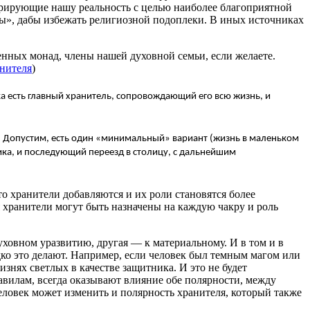
урирующие нашу реальность с целью наиболее благоприятной
ы», дабы избежать религиозной подоплеки. В иных источниках
нных монад, члены нашей духовной семьи, если желаете.
анителя
)
а есть главный хранитель, сопровождающий его всю жизнь, и
. Допустим, есть один «минимальный» вариант (жизнь в маленьком
ика, и последующий переезд в столицу, с дальнейшим
о хранители добавляются и их роли становятся более
 хранители могут быть назначены на каждую чакру и роль
уховном уразвитию, другая — к материальному. И в том и в
дко это делают. Например, если человек был темным магом или
изнях светлых в качестве защитника. И это не будет
равилам, всегда оказывают влияние обе полярности, между
еловек может изменить и полярность хранителя, который также