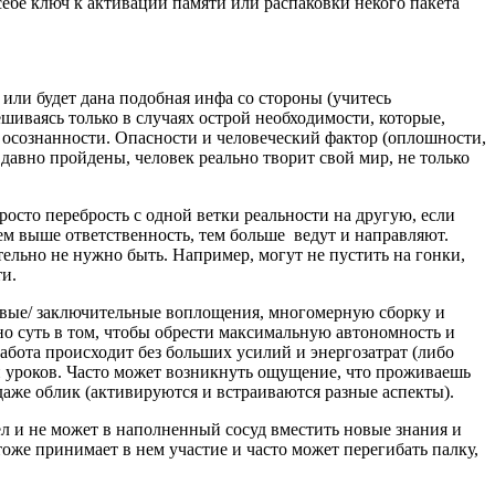
ебе ключ к активации памяти или распаковки некого пакета
е или будет дана подобная инфа со стороны (учитесь
шиваясь только в случаях острой необходимости, которые,
 осознанности. Опасности и человеческий фактор (оплошности,
давно пройдены, человек реально творит свой мир, не только
росто перебрость с одной ветки реальности на другую, если
ем выше ответственность, тем больше ведут и направляют.
ельно не нужно быть. Например, могут не пустить на гонки,
и.
ючевые/ заключительные воплощения, многомерную сборку и
 но суть в том, чтобы обрести максимальную автономность и
работа происходит без больших усилий и энергозатрат (либо
 и уроков. Часто может возникнуть ощущение, что проживаешь
 даже облик (активируются и встраиваются разные аспекты).
ел и не может в наполненный сосуд вместить новые знания и
тоже принимает в нем участие и часто может перегибать палку,