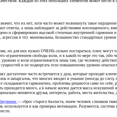
ачеством. Каждый из этих небольших элементов может нести в с
 значит, что их нет, хотя часто может возникнуть такое ощущени
 дают ответы, а лишь наблюдают за действиями воплощенного, вме
щищено и сформировано высокой степенью внутренней гармонии и
, агрессия и тп) минимальны, большинство стандартных уроков 
гими, но для них нужно ОЧЕНЬ сильно постараться, плюс могут п
о ограничением свободы воли, и в какой-то мере это так, ибо ч
уровнях и воля ограничивается лишь там, где человеку действит
я сущностей и не подвергать тело повышенному уровню опасност
такт достаточно часто встречается у душ, которые проходят кл
зок и шпаргалок, что многих вводит в уныние (иногда до слез),
все складывается гармонично, проблемы решаются сами по себе, 
ть приходится много, а в начале жизни дается масса искушений
динально меняются друзья, интересы, работа, места жительства,
бнуление
— сброс старого балласта, иначе человек слишком тяж
бя, используется и как проверка мотивации. Разумеется, система 
нести.