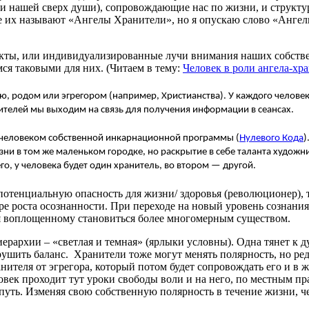
ти нашей сверх души), сопровождающие нас по жизни, и структ
де их называют «Ангелы Хранители», но я опускаю слово «Ангел
екты, или индивидуализированные лучи внимания наших собстве
ся таковыми для них. (Читаем в тему:
Человек в роли ангела-хр
ю, родом или эгрегором (например, Христианства). У каждого человек
телей мы выходим на связь для получения информации в сеансах.
я человеком собственной инкарнационной программы (
Нулевого Кода
)
ни в том же маленьком городке, но раскрытие в себе таланта художн
его, у человека будет один хранитель, во втором — другой.
потенциальную опасность для жизни/ здоровья (революционер), т
е роста осознанности. При переходе на новый уровень сознания
гая воплощенному становиться более многомерным существом.
ерархии – «светлая и темная» (ярлыки условны). Одна тянет к д
рушить баланс. Хранители тоже могут менять полярность, но ре
ителя от эгрегора, который потом будет сопровождать его и в ж
ловек проходит тут уроки свободы воли и на него, по местным п
путь. Изменяя свою собственную полярность в течение жизни, ч