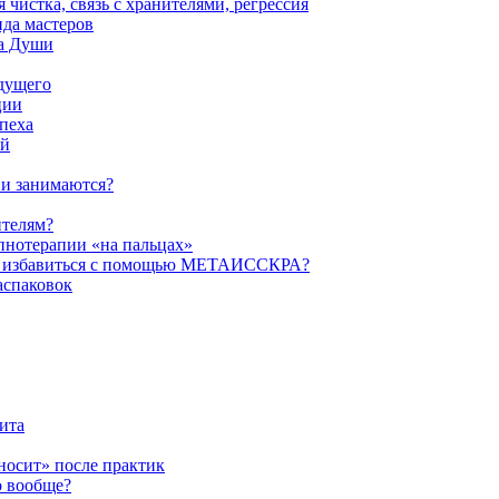
истка, связь с хранителями, регрессия
да мастеров
ва Души
удущего
ции
пеха
ой
ни занимаются?
ителям?
пнотерапии «на пальцах»
их избавиться с помощью МЕТАИССКРА?
аспаковок
ита
ыносит» после практик
о вообще?