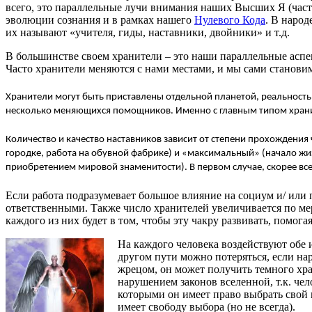
всего, это параллельные лучи внимания наших Высших Я (час
эволюции сознания и в рамках нашего
Нулевого Кода
. В наро
их называют «учителя, гиды, наставники, двойники» и т.д.
В большинстве своем хранители – это наши параллельные асп
Часто хранители меняются с нами местами, и мы сами становим
Хранители могут быть приставлены отдельной планетой, реальность
несколько меняющихся помощников. Именно с главным типом храни
Количество и качество наставников зависит от степени прохождени
городке, работа на обувной фабрике) и «максимальный» (начало жиз
приобретением мировой знаменитости).
В первом случае, скорее вс
Если работа подразумевает большое влияние на социум и/ или 
ответственными. Также число хранителей увеличивается по мер
каждого из них будет в том, чтобы эту чакру развивать, помо
На каждого человека воздействуют обе и
другом пути можно потеряться, если на
жрецом, он может получить темного хран
нарушением законов вселенной, т.к. че
которыми он имеет право выбрать свой 
имеет свободу выбора (но не всегда).