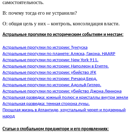
самостоятельность.
В: почему тогда его не устранили?
О: общая цель у них – контроль, консолидация власти.
Астральные прогулки по историческим событиям и местам:
Астральные прогулки по истории: Тунгуска
Астральные прогулки по планете: Аляска, Гакона. HAARP
Астральные прогулки по истории: New York 911.
Астральные прогулки по истории: Наполеон в Египте.
Астральные прогулки по истории: убийство JFK
Астральные прогулки по истории: Ричард Берд.
Астральные прогулки по истории: Адольф Гитлер.
Астральные прогулки по истории: убийство Джона Леннона
Астральная разведка: южный полюс и кристаллы внутри земли
Астральная разведка: темная сторона луны.
Прошлая жизнь в Атлантиде, хрустальный череп и подземный
народ
Статьи о глобальном предикторе и его проявлениях: