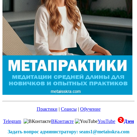
Практики
|
Сеансы
|
Обучение
Telegram
ВКонтакте
YouTube
Дзен
Задать вопрос администратору: seans1@metaisskra.com