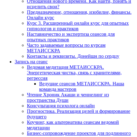
Отношения нового времени. Как найти, понять и
исцелить свои?
Предназначение, отношения, изобилие, финансы.
Онлайн курс
Курс 3. Расширенный онлайн курс для опытных
гипнологов и практиков
Наставничество и экспертиза сеансов для
опытных практиков
Часто задаваемые вопросы по курсам
МЕТАИССКРА
Контакты и реквизиты. Донейшн по сердцу
Запись на сеанс
Ведомая медитация МЕТАИССКРА.
Энергетическая чистка, связь с хранителями,
регрессия
Ведущие сеансов МЕТАИССКРА. Наша
команда мастеров
Чтение Хроник Акаши и ченнелинг из
пространства Души
Консультация психолога онлайн
Прогностика. Реализация целей и формирование
будущего
Коучинг, как альтернатива сеансам ведомой
медитации
Бизнес-сопровождение проектов для подлинного