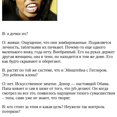
В: а дочки их?
О: живые. Ощущение, что они зомбированные. Подавляется
личность, таблетками их пичкают. Почему-то еще одного
маленького вижу, года нету. Внебрачный. Его на руках держит
другая женщина, она в тени, но находится в том же доме. Его
как будто скрывают и оберегают.
В: растят по той же системе, что и Эйнштейна c Гитлером.
Это ребенок клона?
О: нет. Искусственное зачатие. Донор — настоящий Обама.
Папа кивает и сам в шоке от того, что jyb делают. Он когда
смотрел на все это, появилось ощущение тихого сумасшествия
– типа, сами уже не знают, что творят.
В: кто стоит за этим и какая цель? Неужели так контроль
потеряли?