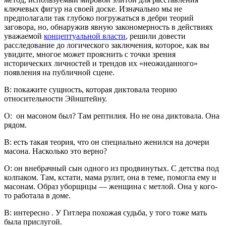
ключевых фигур на своей доске. Изначально мы не
предполагали так глубоко погружаться в дебри теорий
заговора, но, обнаружив явную закономерность в действиях
уважаемой
концептуальной власти
, решили довести
расследование до логического заключения, которое, как вы
увидите, многое может прояснить с точки зрения
исторических личностей и трендов их «неожиданного»
появления на публичной сцене.
В: покажите сущность, которая диктовала теорию
относительности Эйнштейну.
О: он масоном был? Там рептилия. Но не она диктовала. Она
рядом.
В: есть такая теория, что он специально женился на дочери
масона. Насколько это верно?
О: он внебрачный сын одного из продвинутых. С детства под
колпаком. Там, кстати, мама рулит, она в теме, помогла ему и
масонам. Образ уборщицы — женщина с метлой. Она у кого-
то работала в доме.
В: интересно . У Гитлера похожая судьба, у того тоже мать
была прислугой.