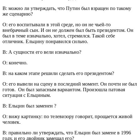
В: можно ли утверждать, что Путин был взращен по такому
же сценарию?
О: его воспитывали в этой среде, но он не чьей-то
внебрачный сын. И он не должен был быть президентом. Он
был в теме изначально, хотел, стремился. Такой себе
отличник. Ельцину понравился сильно.
В: А сущности его вели изначально?
О: конечно.
В: на каком этапе решили сделать его президентом?
О: его вывели на сцену в последний момент. Он почти не был
готов. Он был запасным вариантом. Произошла патовая
ситуация с Ельциным.
В: Ельцин был заменен ?
О: вижу картинку: по телевизору говорит, прощается живой
человек.
В: правильно ли утверждать, что Ельцин был замене в 1996
году, и его двойник замещал его?