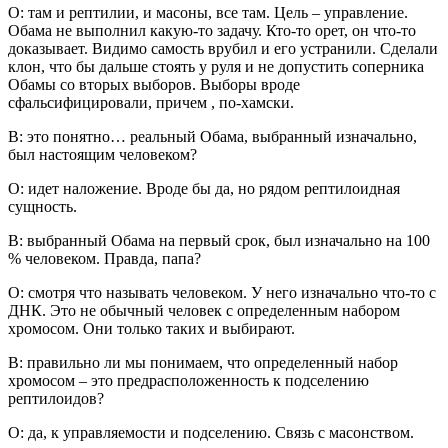
О: там и рептилии, и масоны, все там. Цель – управление.
Обама не выполнил какую-то задачу. Кто-то орет, он что-то
доказывает. Видимо самость врубил и его устранили. Сделали
клон, что бы дальше стоять у руля и не допустить соперника
Обамы со вторых выборов. Выборы вроде
сфальсифицировали, причем , по-хамски.
В: это понятно… реальный Обама, выбранный изначально,
был настоящим человеком?
О: идет наложение. Вроде бы да, но рядом рептилоидная
сущность.
В: выбранный Обама на первый срок, был изначально на 100
% человеком. Правда, папа?
О: смотря что называть человеком. У него изначально что-то с
ДНК. Это не обычный человек с определенным набором
хромосом. Они только таких и выбирают.
В: правильно ли мы понимаем, что определенный набор
хромосом – это предрасположенность к подселению
рептилоидов?
О: да, к управляемости и подселению. Связь с масонством.