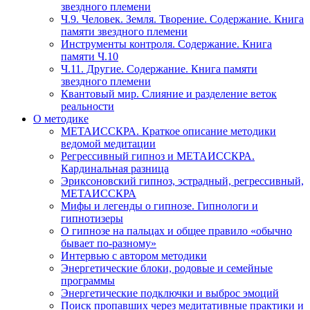
звездного племени
Ч.9. Человек. Земля. Творение. Содержание. Книга
памяти звездного племени
Инструменты контроля. Содержание. Книга
памяти Ч.10
Ч.11. Другие. Содержание. Книга памяти
звездного племени
Квантовый мир. Слияние и разделение веток
реальности
О методике
МЕТАИССКРА. Краткое описание методики
ведомой медитации
Регрессивный гипноз и МЕТАИССКРА.
Кардинальная разница
Эриксоновский гипноз, эстрадный, регрессивный,
МЕТАИССКРА
Мифы и легенды о гипнозе. Гипнологи и
гипнотизеры
О гипнозе на пальцах и общее правило «обычно
бывает по-разному»
Интервью с автором методики
Энергетические блоки, родовые и семейные
программы
Энергетические подключки и выброс эмоций
Поиск пропавших через медитативные практики и