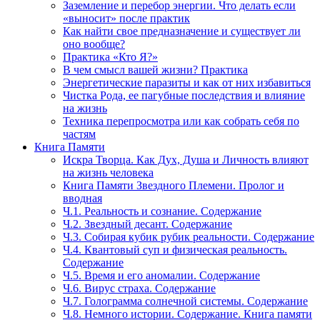
Заземление и перебор энергии. Что делать если
«выносит» после практик
Как найти свое предназначение и существует ли
оно вообще?
Практика «Кто Я?»
В чем смысл вашей жизни? Практика
Энергетические паразиты и как от них избавиться
Чистка Рода, ее пагубные последствия и влияние
на жизнь
Техника перепросмотра или как собрать себя по
частям
Книга Памяти
Искра Творца. Как Дух, Душа и Личность влияют
на жизнь человека
Книга Памяти Звездного Племени. Пролог и
вводная
Ч.1. Реальность и сознание. Содержание
Ч.2. Звездный десант. Содержание
Ч.3. Собирая кубик рубик реальности. Содержание
Ч.4. Квантовый суп и физическая реальность.
Содержание
Ч.5. Время и его аномалии. Содержание
Ч.6. Вирус страха. Содержание
Ч.7. Голограмма солнечной системы. Содержание
Ч.8. Немного истории. Содержание. Книга памяти