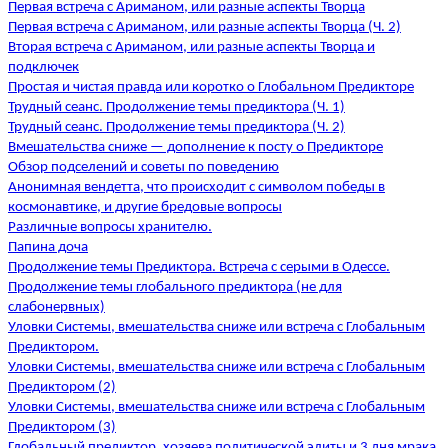
Первая встреча с Ариманом, или разные аспекты Творца
Первая встреча с Ариманом, или разные аспекты Творца (Ч. 2)
Вторая встреча с Ариманом, или разные аспекты Творца и
подключек
Простая и чистая правда или коротко о Глобальном Предикторе
Трудный сеанс. Продолжение темы предиктора (Ч. 1)
Трудный сеанс. Продолжение темы предиктора (Ч. 2)
Вмешательства сниже — дополнение к посту о Предикторе
Обзор подселений и советы по поведению
Анонимная вендетта, что происходит с символом победы в
космонавтике, и другие бредовые вопросы
Различные вопросы хранителю.
Папина доча
Продолжение темы Предиктора. Встреча с серыми в Одессе.
Продолжение темы глобального предиктора (не для
слабонервных)
Уловки Системы, вмешательства сниже или встреча с Глобальным
Предиктором.
Уловки Системы, вмешательства сниже или встреча с Глобальным
Предиктором (2)
Уловки Системы, вмешательства сниже или встреча с Глобальным
Предиктором (3)
Глобальный предиктор, хозяева политической элиты и 3 дня мрака