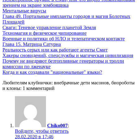
зрением на экране зомбоящика
Ментальные вирусы
Глава 49. Портальные импланты городов и магия Болотных
Площадей
Сваги: Теневое управление планетой Земля
Техномагия и физическое чипирование
Военные и политики об НЛО и телепатическом контакте
Глава 15. Матрица Сатурна
Реальность серых или как работают агенты Смит
Хакеры сновидений, спецслужбы и магическая цивилизация
Почему не внедряют безтопливные генераторы и тролли
комиссии по лженауке
Когда и как создавали "национальные" языки?
Любителям клубнички: внебрачные дети масонов, биороботы
и клоны: 1 комментарий
Chiko007
:
Войдите, чтобы ответить
28.02.2020 в 17:46