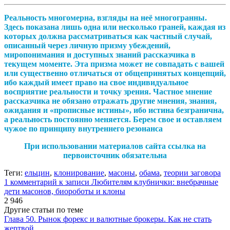
Реальность многомерна, взгляды на неё многогранны.
Здесь показана лишь одна или несколько граней, каждая из
которых должна рассматриваться как частный случай,
описанный через личную призму убеждений,
миропонимания и доступных знаний рассказчика в
текущем моменте. Эта призма может не совпадать с вашей
или существенно отличаться от общепринятых концепций,
ибо каждый имеет право на свое индивидуальное
восприятие реальности и точку зрения. Частное мнение
рассказчика не обязано отражать другие мнения, знания,
ожидания и «прописные истины», ибо истина безгранична,
а реальность постоянно меняется. Берем свое и оставляем
чужое по принципу внутреннего резонанса
При использовании материалов сайта ссылка на
первоисточник обязательна
Теги:
ельцин
,
клонирование
,
масоны
,
обама
,
теории заговора
1 комментарий
к записи Любителям клубнички: внебрачные
дети масонов, биороботы и клоны
2 946
Другие статьи по теме
Глава 50. Рынок форекс и валютные брокеры. Как не стать
жертвой