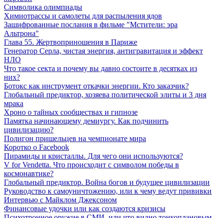
Символика олимпиады
Химиотрассы и самолеты для распыления ядов
Зашифрованные послания в фильме "Мстители: эра
Альтрона"
Глава 55. Жертвоприношения в Париже
Генератор Серла, чистая энергия, антигравитация и эффект
НЛО
Что такое секта и почему вы давно состоите в десятках из
них?
Ботокс как инструмент откачки энергии. Кто заказчик?
Глобальный предиктор, хозяева политической элиты и 3 дня
мрака
Хроно о тайных сообществах и гипнозе
Памятка начинающему демиургу. Как подчинить
цивилизацию?
Полигон пришельцев на чемпионате мира
Коротко о Facebook
Пирамиды и кристаллы. Для чего они используются?
V for Vendetta. Что происходит с символом победы в
космонавтике?
Глобальный предиктор. Война богов и будущее цивилизации
Руководство к самоуничтожению, или к чему ведут прививки
Интервью с Майклом Джексоном
Финансовые удочки или как создаются кризисы
Психотронное оружие в СМИ, или что видно тонкоплановым