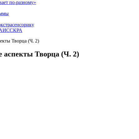
вает по-разному»
аммы
экстрасенсорику
ЕТАИССКРА
екты Творца (Ч. 2)
 аспекты Творца (Ч. 2)