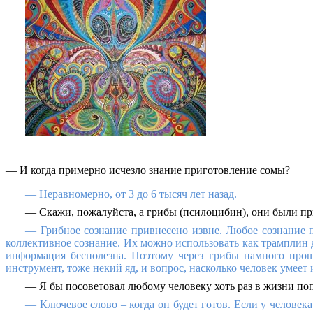
— И когда примерно исчезло знание приготовление сомы?
— Неравномерно, от 3 до 6 тысяч лет назад.
— Скажи, пожалуйста, а грибы (псилоцибин), они были п
— Грибное сознание привнесено извне. Любое сознание 
коллективное сознание. Их можно использовать как трамплин д
информация бесполезна. Поэтому через грибы намного прощ
инструмент, тоже некий яд, и вопрос, насколько человек умеет 
— Я бы посоветовал любому человеку хоть раз в жизни попр
— Ключевое слово – когда он будет готов. Если у человек