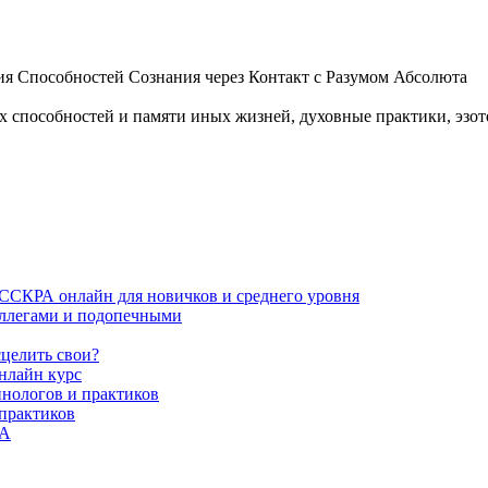
 Способностей Сознания через Контакт с Разумом Абсолюта
пособностей и памяти иных жизней, духовные практики, эзотер
ИССКРА онлайн для новичков и среднего уровня
коллегами и подопечными
сцелить свои?
нлайн курс
пнологов и практиков
 практиков
РА