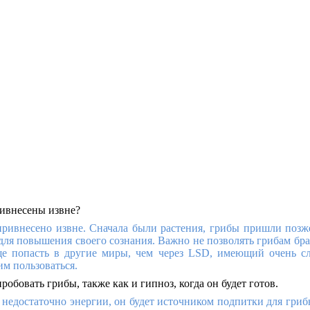
ривнесены извне?
привнесено извне. Сначала были растения, грибы пришли позж
ля повышения своего сознания. Важно не позволять грибам брат
е попасть в другие миры, чем через
LSD
, имеющий очень сл
им пользоваться.
обовать грибы, также как и гипноз, когда он будет готов.
а недостаточно энергии, он будет источником подпитки для гри