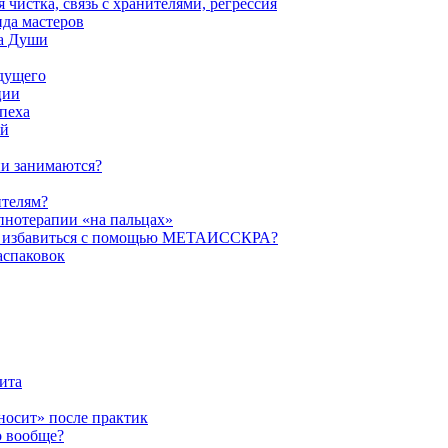
истка, связь с хранителями, регрессия
да мастеров
ва Души
удущего
ции
пеха
ой
ни занимаются?
ителям?
пнотерапии «на пальцах»
их избавиться с помощью МЕТАИССКРА?
аспаковок
ита
ыносит» после практик
о вообще?