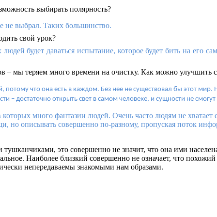
озможность выбирать полярность?
ще не выбрал. Таких большинство.
одить свой урок?
юдей будет даваться испытание, которое будет бить на его сам
ов – мы теряем много времени на очистку. Как можно улучшить 
 потому что она есть в каждом. Без нее не существовал бы этот мир. Не
и – достаточно открыть свет в самом человеке, и сущности не смогут
 которых много фантазии людей. Очень часто людям не хватает с
ещи, но описывать совершенно по-разному, пропуская поток инфо
и тушканчиками, это совершенно не значит, что она ими населен
стальное. Наиболее близкий совершенно не означает, что похожи
тически непередаваемы знакомыми нам образами.