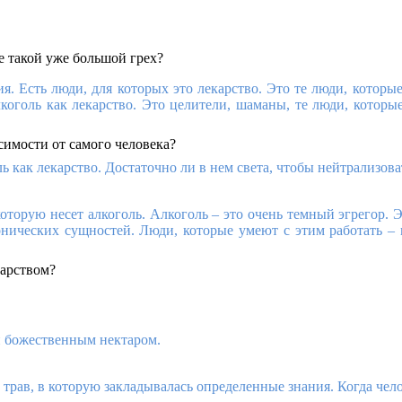
не такой уже большой грех?
. Есть люди, для которых это лекарство. Это те люди, которы
алкоголь как лекарство. Это целители, шаманы, те люди, котор
симости от самого человека?
ь как лекарство. Достаточно ли в нем света, чтобы нейтрализова
оторую несет алкоголь. Алкоголь – это очень темный эгрегор. 
нических сущностей. Люди, которые умеют с этим работать – м
карством?
и божественным нектаром.
ю трав, в которую закладывалась определенные знания. Когда чел