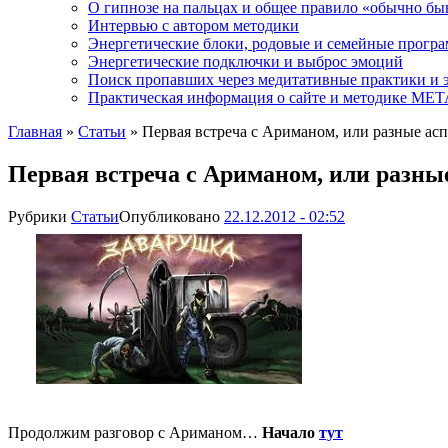
О гипнозе на пальцах и общее правило «обычно бы
Интервью с автором методики
Энергетические блоки, родовые и семейные прогр
Энергетические подключки и выброс эмоций
Поиск пропавших через медитативные практики и 
Практическая информация о сайте и методике М
Главная
»
Статьи
»
Первая встреча с Ариманом, или разные асп
Первая встреча с Ариманом, или разные
Рубрики
Статьи
Опубликовано
22.12.2012 - 02:52
Продолжим разговор с Ариманом…
Начало
тут