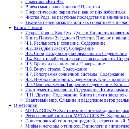
Практика «Кто Я?»
В чем смысл вашей жизни? Практика
Энергетические паразиты и как от них избавиться
Чистка Рода, ее пагубные последствия и влияние н
Техника перепросмотра или как собрать себя по час
Книга Памяти
Искра Творца. Как Дух, Душа и Личность влияют н
Книга Памяти Звездного Племени. Пролог и вводн
Ч.1. Реальность и сознание. Содержание
Ч.2. Звездный десант. Содержание
Ч.3. Собирая кубик рубик реальности. Содержание
Ч.4. Квантовый суп и физическая реальность. Соде
Ч.5. Время и его аномалии. Содержание
Ч.6. Вирус страха. Содержание
Ч.7. Голограмма солнечной системы. Содержание
Ч.8. Немного истории. Содержание. Книга памяти 
Ч.9. Человек. Земля. Творение. Содержание. Книга
Инструменты контроля. Содержание. Книга памяти
Ч.11. Другие. Содержание. Книга памяти звездного
Квантовый мир. Слияние и разделение веток реаль
О методике
МЕТАИССКРА. Краткое описание методики ведом
Регрессивный гипноз и МЕТАИССКРА. Кардинальн
Эриксоновский гипноз, эстрадный, регрессивны
Мифы и легенды о гипнозе. Гипнологи и гипнотиз