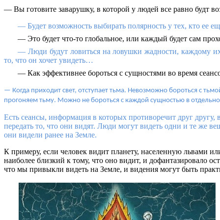
— Вы готовите заварушку, в которой у людей все равно будт в
— Будет возможность выбирать полярность у тех, кто ее е
— Это будет что-то глобальное, или каждый будет сам прох
— Люди будут ловиться на ловушки жадности, каждому их л
то, что он хочет увидеть…
— Как эффективнее бороться с сущностями во время сеанс
— Когда приходит свет, отступает тьма. Невозможно бороться с тьмой,
прогоняем тьму. Можно не бороться с каждой сущностью в отдельност
Есть сеансы, информация в которых противоречит друг другу, в
передать то, что они видят. Люди могут видеть одни и те же в
они видели ранее на Земле.
К примеру, если человек видит планету, населенную львами ил
наиболее близкий к тому, что оно видит, и дофантазировало о
что мы привыкли видеть на Земле, и видения могут быть прак