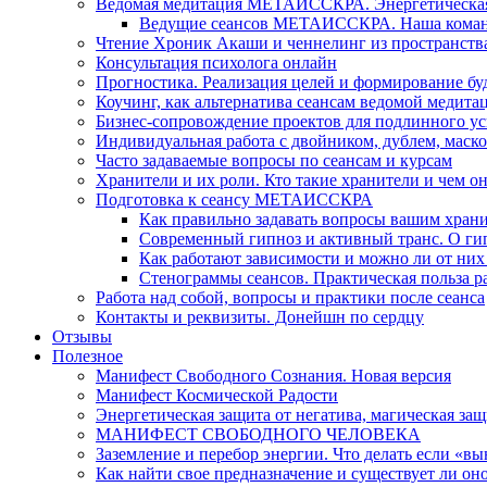
Ведомая медитация МЕТАИССКРА. Энергетическая ч
Ведущие сеансов МЕТАИССКРА. Наша коман
Чтение Хроник Акаши и ченнелинг из пространст
Консультация психолога онлайн
Прогностика. Реализация целей и формирование б
Коучинг, как альтернатива сеансам ведомой медита
Бизнес-сопровождение проектов для подлинного ус
Индивидуальная работа с двойником, дублем, маск
Часто задаваемые вопросы по сеансам и курсам
Хранители и их роли. Кто такие хранители и чем о
Подготовка к сеансу МЕТАИССКРА
Как правильно задавать вопросы вашим хран
Современный гипноз и активный транс. О ги
Как работают зависимости и можно ли от н
Стенограммы сеансов. Практическая польза р
Работа над собой, вопросы и практики после сеанса
Контакты и реквизиты. Донейшн по сердцу
Отзывы
Полезное
Манифест Свободного Сознания. Новая версия
Манифест Космической Радости
Энергетическая защита от негатива, магическая защ
МАНИФЕСТ СВОБОДНОГО ЧЕЛОВЕКА
Заземление и перебор энергии. Что делать если «в
Как найти свое предназначение и существует ли он