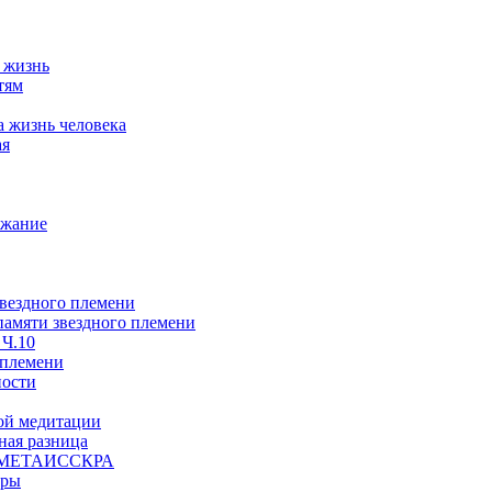
а жизнь
тям
а жизнь человека
ая
ржание
звездного племени
 памяти звездного племени
 Ч.10
 племени
ности
ой медитации
ая разница
й, МЕТАИССКРА
еры