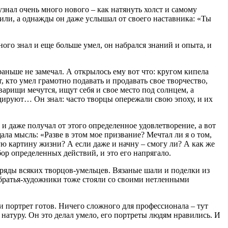
знал очень много нового – как натянуть холст и самому
или, а однажды он даже услышал от своего наставника: «Ты
ного знал и еще больше умел, он набрался знаний и опыта, и
раньше не замечал. А открылось ему вот что: кругом кипела
т, кто умел грамотно подавать и продавать свое творчество,
варищи мечутся, ищут себя и свое место под солнцем, а
адируют… Он знал: часто творцы опережали свою эпоху, и их
и даже получал от этого определенное удовлетворение, а вот
ала мысль: «Разве в этом мое призвание? Мечтал ли я о том,
ю картину жизни? А если даже и начну – смогу ли? А как же
ор определенных действий, и это его напрягало.
ь ряды всяких творцов-умельцев. Вязаные шали и поделки из
обратья-художники тоже стояли со своими нетленными
и портрет готов. Ничего сложного для профессионала – тут
 натуру. Он это делал умело, его портреты людям нравились. И