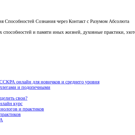
 Способностей Сознания через Контакт с Разумом Абсолюта
пособностей и памяти иных жизней, духовные практики, эзотер
ИССКРА онлайн для новичков и среднего уровня
коллегами и подопечными
сцелить свои?
нлайн курс
пнологов и практиков
 практиков
РА