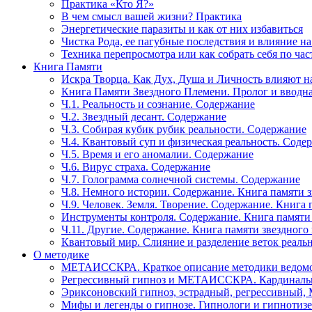
Практика «Кто Я?»
В чем смысл вашей жизни? Практика
Энергетические паразиты и как от них избавиться
Чистка Рода, ее пагубные последствия и влияние н
Техника перепросмотра или как собрать себя по час
Книга Памяти
Искра Творца. Как Дух, Душа и Личность влияют н
Книга Памяти Звездного Племени. Пролог и вводн
Ч.1. Реальность и сознание. Содержание
Ч.2. Звездный десант. Содержание
Ч.3. Собирая кубик рубик реальности. Содержание
Ч.4. Квантовый суп и физическая реальность. Соде
Ч.5. Время и его аномалии. Содержание
Ч.6. Вирус страха. Содержание
Ч.7. Голограмма солнечной системы. Содержание
Ч.8. Немного истории. Содержание. Книга памяти 
Ч.9. Человек. Земля. Творение. Содержание. Книга
Инструменты контроля. Содержание. Книга памяти
Ч.11. Другие. Содержание. Книга памяти звездного
Квантовый мир. Слияние и разделение веток реаль
О методике
МЕТАИССКРА. Краткое описание методики ведом
Регрессивный гипноз и МЕТАИССКРА. Кардинальн
Эриксоновский гипноз, эстрадный, регрессивны
Мифы и легенды о гипнозе. Гипнологи и гипнотиз