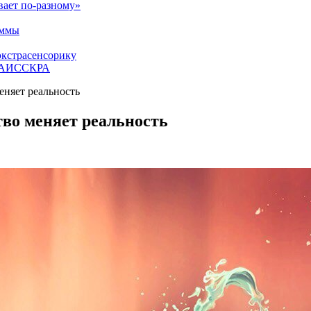
вает по-разному»
аммы
экстрасенсорику
ЕТАИССКРА
еняет реальность
во меняет реальность