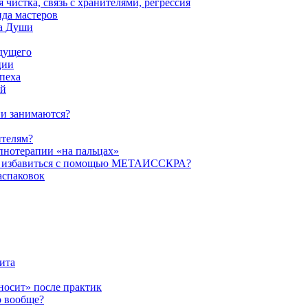
истка, связь с хранителями, регрессия
да мастеров
ва Души
удущего
ции
пеха
ой
ни занимаются?
ителям?
пнотерапии «на пальцах»
их избавиться с помощью МЕТАИССКРА?
аспаковок
ита
ыносит» после практик
о вообще?