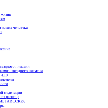
а жизнь
тям
а жизнь человека
ая
ржание
звездного племени
 памяти звездного племени
 Ч.10
 племени
ности
ой медитации
ая разница
й, МЕТАИССКРА
еры