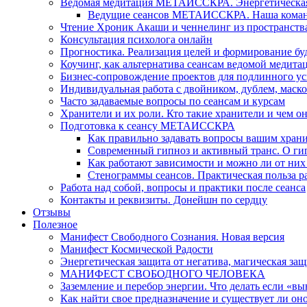
Ведомая медитация МЕТАИССКРА. Энергетическая ч
Ведущие сеансов МЕТАИССКРА. Наша коман
Чтение Хроник Акаши и ченнелинг из пространст
Консультация психолога онлайн
Прогностика. Реализация целей и формирование б
Коучинг, как альтернатива сеансам ведомой медита
Бизнес-сопровождение проектов для подлинного ус
Индивидуальная работа с двойником, дублем, маск
Часто задаваемые вопросы по сеансам и курсам
Хранители и их роли. Кто такие хранители и чем о
Подготовка к сеансу МЕТАИССКРА
Как правильно задавать вопросы вашим хран
Современный гипноз и активный транс. О ги
Как работают зависимости и можно ли от н
Стенограммы сеансов. Практическая польза р
Работа над собой, вопросы и практики после сеанса
Контакты и реквизиты. Донейшн по сердцу
Отзывы
Полезное
Манифест Свободного Сознания. Новая версия
Манифест Космической Радости
Энергетическая защита от негатива, магическая защ
МАНИФЕСТ СВОБОДНОГО ЧЕЛОВЕКА
Заземление и перебор энергии. Что делать если «в
Как найти свое предназначение и существует ли он