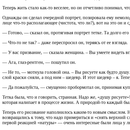
Теперь жить стало как-то веселее, но он отчетливо понимал, ч
Однажды он сделал очередной портрет, позировала ему немолода
лице что-то располагающее (чистота, что ли?), вот на это он и 
— Готово, — сказал он, протягивая портрет тетке. Та долго его 
— Что-то не так? – даже переспросил он, теряясь от ее взгляда.
— У вас призвание, — сказала женщина. – Вы умеете видеть 
— Ага, глаз-рентген, — пошутил он.
— Не то, — мотнула головой она. – Вы рисуете как будто душу
слой краски сняли, а под ним – шедевр. И этот шедевр – я. Теп
— Да пожалуйста, — смущенно пробормотал он, принимая купю
Тетка была, что и говорить, странная. Надо же, «душу рисуете»
которая налипает в процессе жизни. А природой-то каждый был
Теперь его рисование наполнилось каким-то новым смыслом. Нет
возвращались к тому, что надо примериться и «снять верхний 
первой реакцией «натуры» — очень интересные были лица у л