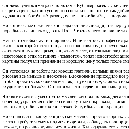
Он начал учиться «играть по нотам». Куб, шар, ваза… Свет, т
сварить грунт, как искусственно состарить полотно и как доб
художник от бога!». «А разве другие – не от бога?», — подумал 
Но вот веселые студенческие годы остались позади, и теперь у
пора было начинать отдавать. Но… Что-то у него пошло не так.
Нет, не то чтобы ему не творилось. И не то чтобы профессия ра
жизнь, в которой искусство давно стало товаром, и преуспевал в
оказаться в нужное время, в нужном месте, с нужными людьми. 
некоторые в этих метаниях «ломаются», топят невостребованно
картины получали признание и хорошую цену только после смер
Он устроился на работу, где хорошо платили, целыми днями раз
рисовал все меньше и неохотнее. Вдохновение приходило все ре
чтобы прожить свою жизнь вот так, «пунктиром», словно это к
«художник от бога»?». Он понимал, что теряет квалификацию, ч
Чтобы не сойти с ума от этих мыслей, он стал по выходным от
бересты, украшения из бисера и лоскутные покрывала, глиняны
полотнами, в больших количествах. И тут была конкуренция…
Но он плевал на конкуренцию, ему хотелось просто творить… Он
всего и требуется уметь подмечать детали, соблюдать пропорци
похоже, и красиво, лучше, чем в жизни. Благодарили его часто 