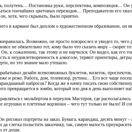
ень, полутень… Постановка руки, перспектива, композиция… Он у
иваться тончайших цветовых переходов… Преподаватели его хвал
он, хотя, чего скрывать, было приятно.
 него в кармане был диплом о художественном образовании, он м
зонравилась. Возможно, он просто повзрослел и увидел то, чего 
овсе не обязательно тот, кому было что сказать миру – скорее то
Он, к сожалению, так этому и не научился. Он видел, как его то
сть и неудовлетворенность в алкоголе, теряют ориентиры, дегр
ти, но это знание мало утешало.
рабатывал дизайн всевозможных буклетов, визиток, проспектов, 
же и реже. Работа, дом, телевизор, рутина… Его все чаще посещ
арандашный набросок? Когда же я начну писать свою собственну
то превращается в зомби, который изо дня в день выполняет наб
правляться с мольбертом в переулок Мастеров, где располагалис
е игрушки и плетеные корзинки – чего тут только не было! И с
 рисовал портреты на заказ. Бумага, карандаш, десять минут – 
и да слегка польстить заказчику, так, самую малость приукрасить
и от души.