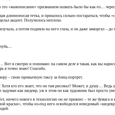
то это «живописание» призванием назвать было бы как-то… черес
я длинноносая тетка, и пришлось сильно постараться, чтобы «сд
сделал акцент. Получилось неплохо.
изучала, а потом подняла на него глаза, и он даже заморгал – до
вглубь…
… Вот я смотрю и понимаю: на самом деле я такая, как вы нарис
ерь я точно знаю! Спасибо.
ру – свою привычную таксу за блиц-портрет.
! Хотя кто его знает, что он там рисовал? Может, и душу… Ведь 
 задуман как шедевр, уж в этом он как художник был просто уве
, ничего нового в технологию он не привнес – те же бумага и к
слой краски», чтобы из-под него освободился неведомый «шедевр
юдей.