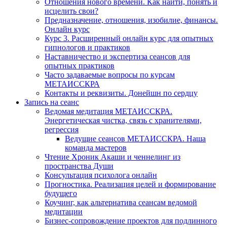
Отношения нового времени. Как найти, понять и
исцелить свои?
Предназначение, отношения, изобилие, финансы.
Онлайн курс
Курс 3. Расширенный онлайн курс для опытных
гипнологов и практиков
Наставничество и экспертиза сеансов для
опытных практиков
Часто задаваемые вопросы по курсам
МЕТАИССКРА
Контакты и реквизиты. Донейшн по сердцу
Запись на сеанс
Ведомая медитация МЕТАИССКРА.
Энергетическая чистка, связь с хранителями,
регрессия
Ведущие сеансов МЕТАИССКРА. Наша
команда мастеров
Чтение Хроник Акаши и ченнелинг из
пространства Души
Консультация психолога онлайн
Прогностика. Реализация целей и формирование
будущего
Коучинг, как альтернатива сеансам ведомой
медитации
Бизнес-сопровождение проектов для подлинного