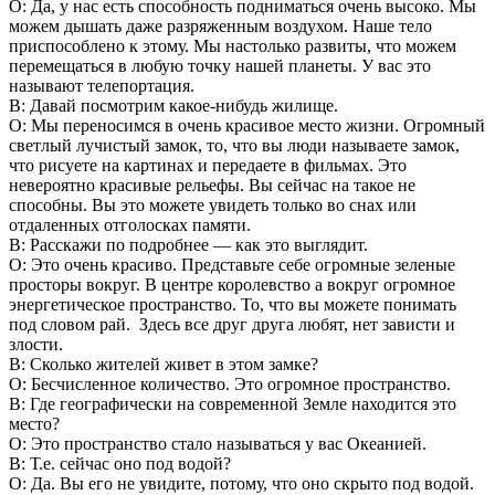
О: Да, у нас есть способность подниматься очень высоко. Мы
можем дышать даже разряженным воздухом. Наше тело
приспособлено к этому. Мы настолько развиты, что можем
перемещаться в любую точку нашей планеты. У вас это
называют телепортация.
В: Давай посмотрим какое-нибудь жилище.
О: Мы переносимся в очень красивое место жизни. Огромный
светлый лучистый замок, то, что вы люди называете замок,
что рисуете на картинах и передаете в фильмах. Это
невероятно красивые рельефы. Вы сейчас на такое не
способны. Вы это можете увидеть только во снах или
отдаленных отголосках памяти.
В: Расскажи по подробнее — как это выглядит.
О: Это очень красиво. Представьте себе огромные зеленые
просторы вокруг. В центре королевство а вокруг огромное
энергетическое пространство. То, что вы можете понимать
под словом рай. Здесь все друг друга любят, нет зависти и
злости.
В: Сколько жителей живет в этом замке?
О: Бесчисленное количество. Это огромное пространство.
В: Где географически на современной Земле находится это
место?
О: Это пространство стало называться у вас Океанией.
В: Т.е. сейчас оно под водой?
О: Да. Вы его не увидите, потому, что оно скрыто под водой.