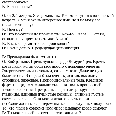
светловолосые.
В: Какого роста?
О: от 2,5 метров. Я еще мальчик. Только вступил в юношеский
возраст. У меня очень интересное имя, но я не могу его
произнести вслух.
В: Почему?
О: Это по-русски не произнести. Как-то…Аааа… Кстати,
скандинавы прямые потомки Ариан!
В: В какое время это все происходит?
О: Очень давно. Предыдущая цивилизация.
В: Предыдущая была Атланты.
О: Ещё раньше. Предыдущая, еще до Лемурийцев. Время,
когда люди могли общаться просто с помощью энергий.
Энергетическими потоками, силой мысли. Даже не нужны
были жесты. Эти раса была очень красивая, высокие,
стройные, здоровые. Пропорциональные тела. Красивой
формы лицо, то что дальше стали называть пропорцией
золотого сечения. Прекрасные черты лица, крупные
глазницы, длинные пушистые ресницы, длинные густые
светлые волосы. Они могли левитировать и при
необходимости могли перемещаться на воздушных подушках.
То, что люди в современном мире называют ковер самолет.
В: Ты можешь сейчас сесть на этот аппарат?