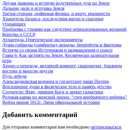
Друзья драконы и встречи родственных душ на Земле
Дальние дали и игрушка Земля
Третья сторона, цифровая физика, и вирус реальности
Хранитель баланса, последствия магии и спасение
утопающих
Проблемы с глазами как следствие нереализованных желаний
Коротко о СССР
Атлантида. Генетические эксперименты
Души-гибриды (симбиоты), монады, биороботы и фантомы
Встреча со своим Источником и размышления о сеансе
Глава 6. Как застрять на Земле. Космически-залипательная
игра
Хроно о переходе, янтарной комнате, сварожичах, ближнем
востоке и многом другом
Путь лебедя
Александровская колонна и гигантские чаши Питера
Воплощение души в физическое тело и память детства
Создатели: Яхве, древние Боги и захват галактики
Родовая карма по женской линии: "грех внебрачного ребенка"
Война миров 1812г. Ляпы официальной истории
Добавить комментарий
Для отправки комментария вам необходимо
авторизоваться
.