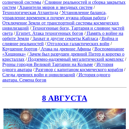
солнечной системы
/
Слияние реальностей и сборка закрытых
систем
/
Хранители миров и звездных систем
/
Технологическая Атлантида
/
Установление баланса,
управление временем и почему нужна общая работа
/
Отключение Земли от транспортной системы космических
цивилизаций
/
Техногенные боги, Тартария и слияние частей
света
/
Египет. Атака техногенных богов
/
Память о войне на
орбите Земли
/
Захват и другие секреты Кайласа
/
Война и
слияние реальностей
/
Отголоски галактических войн
/
Крушение бортов
/
Атака на древние Афины
/
Воспоминание
«Хищника»
/
Зачем был разрушен древний Питер и коротко о
кристаллах
/
Подземно-надземный мегалитический комплекс
/
Руины городов Великой Тартарии на Колыме
/
История
одного аватара
/
Разговор с капитаном космического корабля
/
Следы древних войн и цивилизаций
/
История одного
аватара. Семена богов
8 АВГУСТА