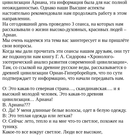
цивилизации Ариана, эта информация была для нас полной
неожиданностью. Однако наши Высшие аспекты
настоятельно рекомендовали нам продолжать работу в этом
направлении.
На сегодняшний день проведено 3 сеанса, на которых нам
рассказывали о жизни высоко-духовных, красивых людей –
Ариан.
Мы очень надеемся эта тема вас заинтересует и вы пришлёте
свои вопросы.
Когда мы дали прочитать эти сеансы нашим друзьям, они тут
же подкинули нам книгу Г. А. Сидорова «Хронолого-
эзотерический анализ развития современной цивилизации».
Там, со ссылкой на древние русские веды, рассказывается о
древней цивилизации Ориан-Гиперборейцев, что по сути
подтверждает ту информацию, что начали передавать нам.
О: Это какая-то северная страна…, скандинавская…. и я
высокий молодой человек. Это какая-то древняя
цивилизация… Ариана!
В. Ариана???
О. Да! У меня длинные белые волосы, одет в белую одежду.
В: Это теплая одежда или легкая?
О: Сейчас лето, тепло и на мне что-то светлое, похожее на
тунику.
Какое-то все вокруг светлое. Люди все высокие,