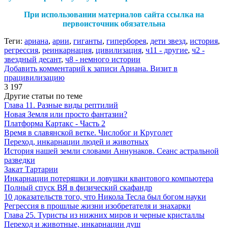
При использовании материалов сайта ссылка на
первоисточник обязательна
Теги:
ариана
,
арии
,
гиганты
,
гиперборея
,
дети звезд
,
история
,
регрессия
,
реинкарнация
,
цивилизация
,
ч11 - другие
,
ч2 -
звездный десант
,
ч8 - немного истории
Добавить комментарий
к записи Ариана. Визит в
працивилизацию
3 197
Другие статьи по теме
Глава 11. Разные виды рептилий
Новая Земля или просто фантазии?
Платформа Картакс - Часть 2
Время в славянской ветке. Числобог и Круголет
Переход, инкарнации людей и животных
История нашей земли словами Аннунаков. Сеанс астральной
разведки
Закат Тартарии
Инкарнации потеряшки и ловушки квантового компьютера
Полный спуск ВЯ в физический скафандр
10 доказательств того, что Никола Тесла был богом науки
Регрессия в прошлые жизни изобретателя и знахарки
Глава 25. Туристы из нижних миров и черные кристаллы
Переход и животные, инкарнации душ