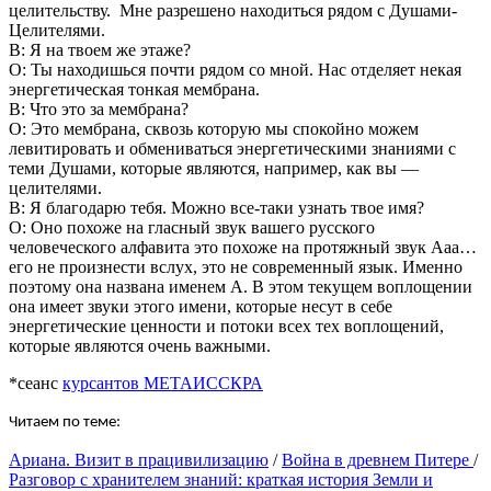
целительству. Мне разрешено находиться рядом с Душами-
Целителями.
В: Я на твоем же этаже?
О: Ты находишься почти рядом со мной. Нас отделяет некая
энергетическая тонкая мембрана.
В: Что это за мембрана?
О: Это мембрана, сквозь которую мы спокойно можем
левитировать и обмениваться энергетическими знаниями с
теми Душами, которые являются, например, как вы —
целителями.
В: Я благодарю тебя. Можно все-таки узнать твое имя?
О: Оно похоже на гласный звук вашего русского
человеческого алфавита это похоже на протяжный звук Ааа…
его не произнести вслух, это не современный язык. Именно
поэтому она названа именем А. В этом текущем воплощении
она имеет звуки этого имени, которые несут в себе
энергетические ценности и потоки всех тех воплощений,
которые являются очень важными.
*сеанс
курсантов МЕТАИССКРА
Читаем по теме:
Ариана. Визит в працивилизацию
/
Война в древнем Питере
/
Разговор с хранителем знаний: краткая история Земли и