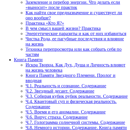
Заземление и перебор энергии. Что делать если
«выносит» после практик
Как найти свое предназначение и существует ли
оно вообще?
Практика «Кто Я?»
В чем смысл вашей жизни? Практика
Энергетические паразиты и как от них избавиться
Чистка Рода, ее пагубные последствия и влияние
на жизнь
Техника перепросмотра или как собрать себя по
частям
Книга Памяти
Искра Творца. Как Дух, Душа и Личность влияют
на жизнь человека
Книга Памяти Звездного Племени. Пролог и
вводная
Ч.1. Реальность и сознание. Содержание
Ч.2. Звездный десант. Содержание
Ч.3. Собирая кубик рубик реальности. Содержание
Ч.4. Квантовый суп и физическая реальность.
Содержание
Ч.5. Время и его аномалии. Содержание
Ч.6. Вирус страха. Содержание
Ч.7. Голограмма солнечной системы. Содержание
Ч.8. Немного истории. Содержание. Книга памяти