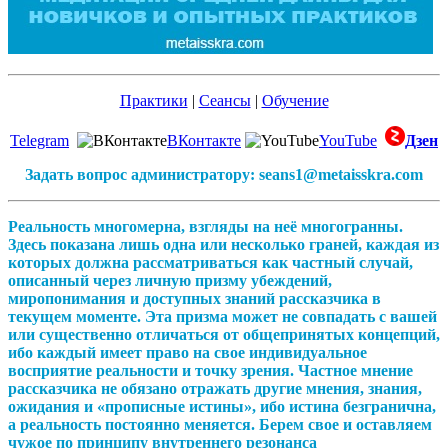
Практики
|
Сеансы
|
Обучение
Telegram
ВКонтакте
YouTube
Дзен
Задать вопрос администратору: seans1@metaisskra.com
Реальность многомерна, взгляды на неё многогранны.
Здесь показана лишь одна или несколько граней, каждая из
которых должна рассматриваться как частный случай,
описанный через личную призму убеждений,
миропонимания и доступных знаний рассказчика в
текущем моменте. Эта призма может не совпадать с вашей
или существенно отличаться от общепринятых концепций,
ибо каждый имеет право на свое индивидуальное
восприятие реальности и точку зрения. Частное мнение
рассказчика не обязано отражать другие мнения, знания,
ожидания и «прописные истины», ибо истина безгранична,
а реальность постоянно меняется. Берем свое и оставляем
чужое по принципу внутреннего резонанса