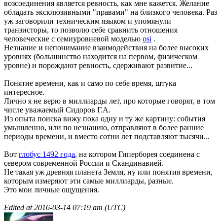
возсоединения является ревность, как мне кажется. Желание
обладать эксклюзивными "правами" на близкого человека. Раз
уж заговорили техническим языком и упомянули
транзисторы, то позволю себе сравнить отношения
человеческие с семиуровневой моделью
osi
.
Незнание и непонимание взаимодействия на более высоких
уровнях (большинство находится на первом, физическом
уровне) и порождают ревность, сдерживают развитие...
Понятие времени, как и само по себе время, штука
интересное.
Лично я не верю в миллиарды лет, про которые говорят, в том
числе уважаемый Сидоров Г.А.
Из опыта поиска вижу пока одну и ту же картину: события
умышленно, или по незнанию, отправляют в более ранние
периоды времени, и вместо сотни лет подставляют тысячи...
Вот
глобус 1492 года
, на котором Гиперборея соединена с
севером современной России и Скандинавией.
Не такая уж древняя планета Земля, ну или понятия времени,
которым измеряют эти самые миллиарды, разные.
Это мои личные ощущения.
Edited at
2016-03-14 07:19 am (UTC)