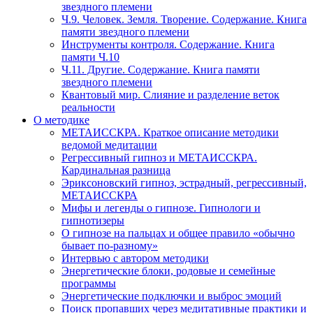
звездного племени
Ч.9. Человек. Земля. Творение. Содержание. Книга
памяти звездного племени
Инструменты контроля. Содержание. Книга
памяти Ч.10
Ч.11. Другие. Содержание. Книга памяти
звездного племени
Квантовый мир. Слияние и разделение веток
реальности
О методике
МЕТАИССКРА. Краткое описание методики
ведомой медитации
Регрессивный гипноз и МЕТАИССКРА.
Кардинальная разница
Эриксоновский гипноз, эстрадный, регрессивный,
МЕТАИССКРА
Мифы и легенды о гипнозе. Гипнологи и
гипнотизеры
О гипнозе на пальцах и общее правило «обычно
бывает по-разному»
Интервью с автором методики
Энергетические блоки, родовые и семейные
программы
Энергетические подключки и выброс эмоций
Поиск пропавших через медитативные практики и