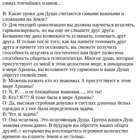
самых тончайших планов…
В: Какие уроки для Души считаются самыми важными и
сложными на Земле?
О: Для текущей цивилизации вы должны научиться исцелять,
гармонизировать, но вы еще не слышите друг друга.
Большинству дана возможность услышать, понимать друг
друга. И только после того, как вы начнете понимать друг
друга и начнете это осознавать, вы сможете получить
способность исцелять и постепенно вам будет позволена
способность общаться телепатически. Многие души, которые
присутствуют со мной в этом целостном мире, в инкарнации
в мире Арианы, вы вспомните эту гармонию и ваши Души
обретут спокойствие.
В: Можешь назвать кто из знакомых А присутствуют в этом
мире Арианы?
О: N, Р…. и ее ближайшая знакомая…, это ты!
В: Кто? Я??? Я тоже была в мире Арианы?
О: Да, высокая стройная девушка в светлых длинных белых
одеждах и у нее была определенная задача.
В: Что за задача?
О: Она исцеляла. Это исцеляющая Душа. Группа наших Душ
знакома очень давно. В будущем вы обретете ваших общих
друзей, с которыми вы воплощаетесь огромное количество
времени на планете Земля и не только.