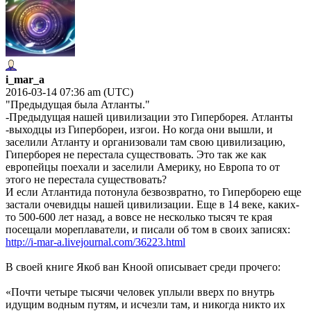
i_mar_a
2016-03-14 07:36 am (UTC)
"Предыдущая была Атланты."
-Предыдущая нашей цивилизации это Гиперборея. Атланты
-выходцы из Гипербореи, изгои. Но когда они вышли, и
заселили Атланту и организовали там свою цивилизацию,
Гиперборея не перестала существовать. Это так же как
европейцы поехали и заселили Америку, но Европа то от
этого не перестала существовать?
И если Атлантида потонула безвозвратно, то Гиперборею еще
застали очевидцы нашей цивилизации. Еще в 14 веке, каких-
то 500-600 лет назад, а вовсе не несколько тысяч те края
посещали мореплаватели, и писали об том в своих записях:
http://i-mar-a.livejournal.com/36223.html
В своей книге Якоб ван Кноой описывает среди прочего:
«Почти четыре тысячи человек уплыли вверх по внутрь
идущим водным путям, и исчезли там, и никогда никто их