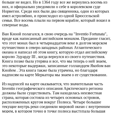
больше не видел. Но в 1364 году все же вернулись восемь из
них, и официально уведомили о себе в королевском суде
Норвегии. Среди них были два священника, один из которых
имел астролябию, и происходил из одной Брюссельской
семьи. Все восемь плыли на первом корабле, который вошел в
северные воды.
Ван Кноой полагался, в свою очередь на "Inventio Fortunata",
вроде как написанный английским монахом. Предание гласит,
что этот монах был в четырнадцатом веке в долгом морском
путешествии в северо-западных районах Атлантического
океана и написал об этом книгу, которую отдал английскому
королю Эдуарду III , когда вернулся из своего путешествия.
Книга позже была утеряна и все, что мы теперь о ней знаем,
это некоторые выдержки, записанные голландцем Якобом ван
Кнойем . Эта книга также была утрачена, но благодаря
надписям на карте Меркатора мы знаем о ее существовании.
Из надписей на карте оказывается, что значительная часть
Inventio географического описания Арктического региона
должны были существовать. Там находилась неизвестная
страна, которая состояла из четырех основных островов,
расположенных кругом вокруг Полюса. Четыре большие
текущие внутрь реки соединяли мировой океан с внутренним
морем, в котором точно в точке полюса выступала большая