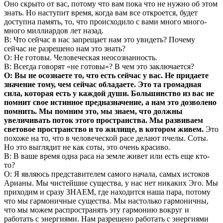
Оно скрыто от вас, потому что вам пока что не нужно об этом
знать. Но наступит время, когда вам все откроется, будет
доступна память, то, что происходило с вами много много-
много миллиардов лет назад.
В: Что сейчас в нас запрещает нам это увидеть? Почему
сейчас не разрешено нам это знать?
О: Не готовы. Человеческая неосознанность.
В: Всегда говорят «не готовы»? В чем это заключается?
О: Вы не осознаете то, что есть сейчас у вас. Не придаете
значение тому, чем сейчас обладаете. Это та громадная
сила, которая есть у каждой души. Большинство из вас не
помнит свое истинное предназначение, а нам это дозволено
помнить. Мы помним это, мы знаем, что должны
увеличивать поток этого пространства. Мы развиваем
световое пространство и то жилище, в котором живем.
Это
похоже на то, что в человеческой расе делают пчелы. Соты.
Но это выглядит не как соты, это очень красиво.
В: В ваше время одна раса на земле живет или есть еще кто-
то?
О: Я являюсь представителем самого начала, самых истоков
Арианы. Мы чистейшие существа, у нас нет никаких Эго. Мы
приходим и сразу ЗНАЕМ, где находится наша пара, потому
что мы гармоничные существа. Мы настолько гармоничны,
что мы можем распространять эту гармонию вокруг и
работать с энергиями. Нам разрешено работать с энергиями