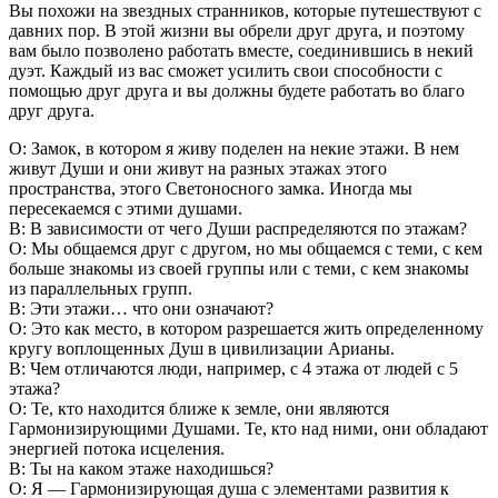
Вы похожи на звездных странников, которые путешествуют с
давних пор. В этой жизни вы обрели друг друга, и поэтому
вам было позволено работать вместе, соединившись в некий
дуэт. Каждый из вас сможет усилить свои способности с
помощью друг друга и вы должны будете работать во благо
друг друга.
О: Замок, в котором я живу поделен на некие этажи. В нем
живут Души и они живут на разных этажах этого
пространства, этого Светоносного замка. Иногда мы
пересекаемся с этими душами.
В: В зависимости от чего Души распределяются по этажам?
О: Мы общаемся друг с другом, но мы общаемся с теми, с кем
больше знакомы из своей группы или с теми, с кем знакомы
из параллельных групп.
В: Эти этажи… что они означают?
О: Это как место, в котором разрешается жить определенному
кругу воплощенных Душ в цивилизации Арианы.
В: Чем отличаются люди, например, с 4 этажа от людей с 5
этажа?
О: Те, кто находится ближе к земле, они являются
Гармонизирующими Душами. Те, кто над ними, они обладают
энергией потока исцеления.
В: Ты на каком этаже находишься?
О: Я — Гармонизирующая душа с элементами развития к