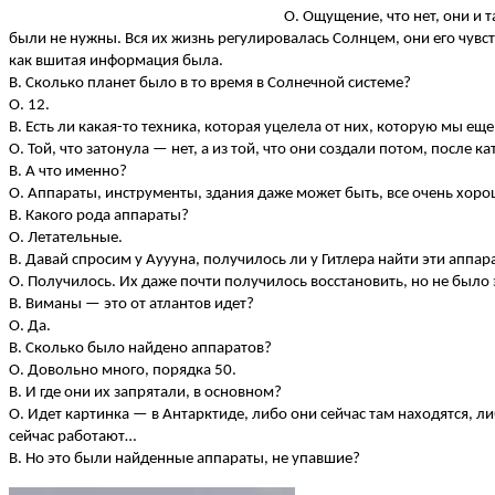
О. Ощущение, что нет, они и 
были не нужны. Вся их жизнь регулировалась Солнцем, они его чувст
как вшитая информация была.
В. Сколько планет было в то время в Солнечной системе?
О. 12.
В. Есть ли какая-то техника, которая уцелела от них, которую мы ещ
О. Той, что затонула — нет, а из той, что они создали потом, после к
В. А что именно?
О. Аппараты, инструменты, здания даже может быть, все очень хоро
В. Какого рода аппараты?
О. Летательные.
В. Давай спросим у Ауууна, получилось ли у Гитлера найти эти аппар
О. Получилось. Их даже почти получилось восстановить, но не было э
В. Виманы — это от атлантов идет?
О. Да.
В. Сколько было найдено аппаратов?
О. Довольно много, порядка 50.
В. И где они их запрятали, в основном?
О. Идет картинка — в Антарктиде, либо они сейчас там находятся, ли
сейчас работают…
В. Но это были найденные аппараты, не упавшие?