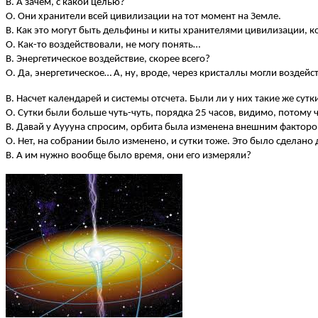
В. А зачем, с какой целью?
О. Они хранители всей цивилизации на тот момент на Земле.
В. Как это могут быть дельфины и киты хранителями цивилизации, к
О. Как-то воздействовали, не могу понять…
В. Энергетическое воздействие, скорее всего?
О. Да, энергетическое… А, ну, вроде, через кристаллы могли воздейс
В. Насчет календарей и системы отсчета. Были ли у них такие же сутки
О. Сутки были больше чуть-чуть, порядка 25 часов, видимо, потому 
В. Давай у Ауууна спросим, орбита была изменена внешним факторо
О. Нет, на собрании было изменено, и сутки тоже. Это было сделано
В. А им нужно вообще было время, они его измеряли?