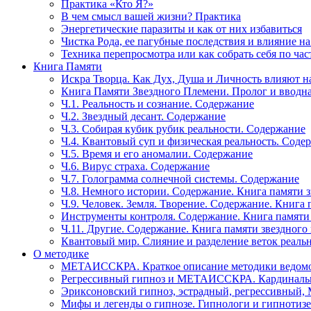
Практика «Кто Я?»
В чем смысл вашей жизни? Практика
Энергетические паразиты и как от них избавиться
Чистка Рода, ее пагубные последствия и влияние н
Техника перепросмотра или как собрать себя по час
Книга Памяти
Искра Творца. Как Дух, Душа и Личность влияют н
Книга Памяти Звездного Племени. Пролог и вводн
Ч.1. Реальность и сознание. Содержание
Ч.2. Звездный десант. Содержание
Ч.3. Собирая кубик рубик реальности. Содержание
Ч.4. Квантовый суп и физическая реальность. Соде
Ч.5. Время и его аномалии. Содержание
Ч.6. Вирус страха. Содержание
Ч.7. Голограмма солнечной системы. Содержание
Ч.8. Немного истории. Содержание. Книга памяти 
Ч.9. Человек. Земля. Творение. Содержание. Книга
Инструменты контроля. Содержание. Книга памяти
Ч.11. Другие. Содержание. Книга памяти звездного
Квантовый мир. Слияние и разделение веток реаль
О методике
МЕТАИССКРА. Краткое описание методики ведом
Регрессивный гипноз и МЕТАИССКРА. Кардинальн
Эриксоновский гипноз, эстрадный, регрессивны
Мифы и легенды о гипнозе. Гипнологи и гипнотиз