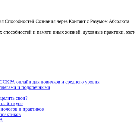
 Способностей Сознания через Контакт с Разумом Абсолюта
пособностей и памяти иных жизней, духовные практики, эзотер
ИССКРА онлайн для новичков и среднего уровня
коллегами и подопечными
сцелить свои?
нлайн курс
пнологов и практиков
 практиков
РА