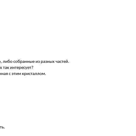
е, либо собранные из разных частей.
их так интересует?
анная с этим кристаллом.
ть.