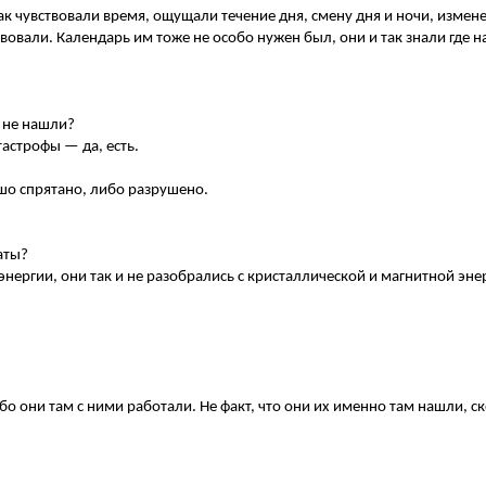
так чувствовали время, ощущали течение дня, смену дня и ночи, измен
вовали. Календарь им тоже не особо нужен был, они и так знали где н
е не нашли?
атастрофы — да, есть.
шо спрятано, либо разрушено.
аты?
нергии, они так и не разобрались с кристаллической и магнитной энер
бо они там с ними работали. Не факт, что они их именно там нашли, ск