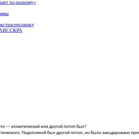
вает по-разному»
аммы
экстрасенсорику
ЕТАИССКРА
это — атлантический или другой потоп был?
антического. Подоплекой был другой потоп, но было закодировано 