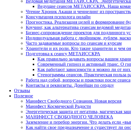
Ведомая медитация МЕТАИССКРА. Энергетическая ч
Ведущие сеансов МЕТАИССКРА. Наша коман
Чтение Хроник Акаши и ченнелинг из пространст
Консультация психолога онлайн
Прогностика. Реализация целей и формирование б
Коучинг, как альтернатива сеансам ведомой медита
Бизнес-сопровождение проектов для подлинного ус
Индивидуальная работа с двойником, дублем, маск
Часто задаваемые вопросы по сеансам и курсам
Хранители и их роли. Кто такие хранители и чем о
Подготовка к сеансу МЕТАИССКРА
Как правильно задавать вопросы вашим хран
Современный гипноз и активный транс. О ги
Как работают зависимости и можно ли от н
Стенограммы сеансов. Практическая польза р
Работа над собой, вопросы и практики после сеанса
Контакты и реквизиты. Донейшн по сердцу
Отзывы
Полезное
Манифест Свободного Сознания. Новая версия
Манифест Космической Радости
Энергетическая защита от негатива, магическая защ
МАНИФЕСТ СВОБОДНОГО ЧЕЛОВЕКА
Заземление и перебор энергии. Что делать если «в
Как найти свое предназначение и существует ли он