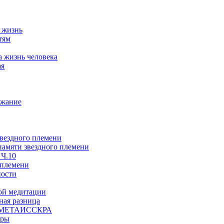
а жизнь
тям
а жизнь человека
ая
ржание
звездного племени
 памяти звездного племени
 Ч.10
 племени
ности
ой медитации
ая разница
й, МЕТАИССКРА
еры