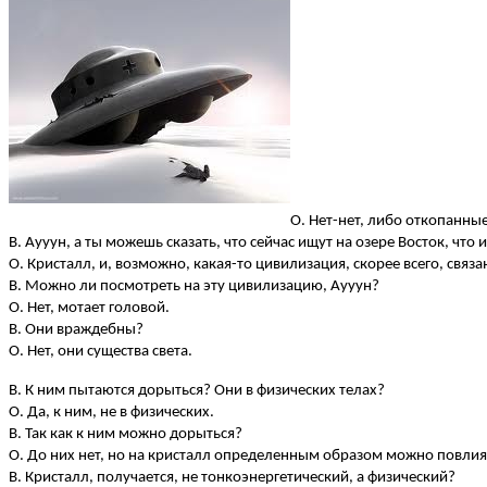
О. Нет-нет, либо откопанны
В. Аууун, а ты можешь сказать, что сейчас ищут на озере Восток, что 
О. Кристалл, и, возможно, какая-то цивилизация, скорее всего, связ
В. Можно ли посмотреть на эту цивилизацию, Аууун?
О. Нет, мотает головой.
В. Они враждебны?
О. Нет, они существа света.
В. К ним пытаются дорыться? Они в физических телах?
О. Да, к ним, не в физических.
В. Так как к ним можно дорыться?
О. До них нет, но на кристалл определенным образом можно повлия
В. Кристалл, получается, не тонкоэнергетический, а физический?