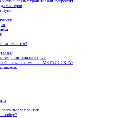
истка, связь с хранителями, регрессия
да мастеров
ва Души
удущего
ции
пеха
ой
ни занимаются?
ителям?
пнотерапии «на пальцах»
их избавиться с помощью МЕТАИССКРА?
аспаковок
ита
ыносит» после практик
о вообще?