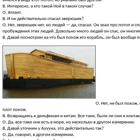
имелся в виду этот потоп, но реально был другой.
В. Интересно, а кто такой Ной в таком случае?
О. Атлант.
В. И он действительно спасал зверюшек?
О. Нет, зверюшек нет, но людей — да, спасал. Он знал про потоп и 
пробуждения этих людей. Довольно много людей он спас, он многим г
В. Давай посмотрим на что был похож его корабль, он был вообще 
О. Нет, не был похож
плот похож.
В. Возвращаясь к дельфинам и китам. Все-таки, были ли они и конта
О. Да, все-таки они есть в море, но несколько в другом измерении.
В. Давай уточним у Ауууна, это действительно так?
О. Да, говорит, в другом измерении.