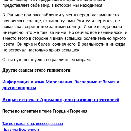
представляет себе мир, в котором мы находимся.
В. Раньше при расслаблении у меня перед глазами часто
появлялось солнце, скрытое тучами. Эти тучи вертятся, не
показывая спрятанное за ними солнце. И мне всегда было
интересно, что же там, за ними. Но сейчас все изменилось, и
вместо этого в стороне я вижу вспышки ослепительно яркого
света. Он ярче и белее солнечного. В реальности я никогда
не встречал настолько ярких вспышек .
О. ты путешествуешь по различным мирам.
Другие сеансы этого гипноглога:
Информация и язык Мироздания, Эксперимент Земля и
другие вопросы
Вторая встреча с Ариманом, или разговор с рептилией
Посты по аспектам и теме Творца и Творения
Так вот какая она, вееееераааааа
Правила Вселенной