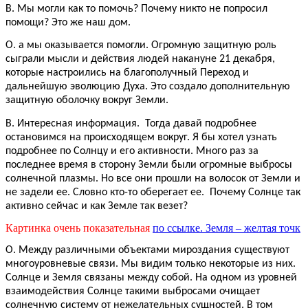
В. Мы могли как то помочь? Почему никто не попросил
помощи? Это же наш дом.
О. а мы оказывается помогли. Огромную защитную роль
сыграли мысли и действия людей накануне 21 декабря,
которые настроились на благополучный Переход и
дальнейшую эволюцию Духа. Это создало дополнительную
защитную оболочку вокруг Земли.
В. Интересная информация. Тогда давай подробнее
остановимся на происходящем вокруг. Я бы хотел узнать
подробнее по Солнцу и его активности. Много раз за
последнее время в сторону Земли были огромные выбросы
солнечной плазмы. Но все они прошли на волосок от Земли и
не задели ее. Словно кто-то оберегает ее. Почему Солнце так
активно сейчас и как Земле так везет?
Картинка очень показательная
по ссылке. Земля – желтая точк
О. Между различными объектами мироздания существуют
многоуровневые связи. Мы видим только некоторые из них.
Солнце и Земля связаны между собой. На одном из уровней
взаимодействия Солнце такими выбросами очищает
солнечную систему от нежелательных сущностей. В том