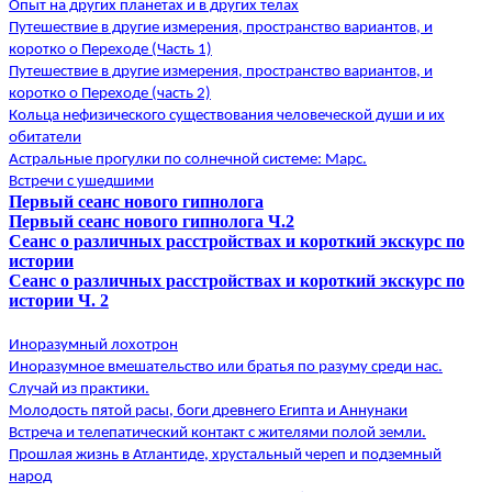
Опыт на других планетах и в других телах
Путешествие в другие измерения, пространство вариантов, и
коротко о Переходе (Часть 1)
Путешествие в другие измерения, пространство вариантов, и
коротко о Переходе (часть 2)
Кольца нефизического существования человеческой души и их
обитатели
Астральные прогулки по солнечной системе: Марс.
Встречи с ушедшими
Первый сеанс нового гипнолога
Первый сеанс нового гипнолога Ч.2
Сеанс о различных расстройствах и короткий экскурс по
истории
Сеанс о различных расстройствах и короткий экскурс по
истории Ч. 2
Иноразумный лохотрон
Иноразумное вмешательство или братья по разуму среди нас.
Случай из практики.
Молодость пятой расы, боги древнего Египта и Аннунаки
Встреча и телепатический контакт с жителями полой земли.
Прошлая жизнь в Атлантиде, хрустальный череп и подземный
народ