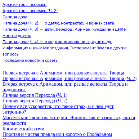
Архитекторы перемен
Архитекторы перемен (Ч. 2)
Папина доча
Папина доча (Ч. 2) — о детях, контрактах, и войнах света
Папина доча (Ч. 3) — дети, переход, Ариман, кундалини ДНК и
многое другое
Папина доча (Ч. 4) — о жертвоприношениях, луне и еде
Информация и язык Мироздания, Эксперимент Земля и другие
вопросы
Последние новости и советы
Первая встреча с Ариманом, или разные аспекты Творца
Первая встреча с Ариманом, или разные аспекты Творца (Ч. 2)
Вторая встреча с Ариманом, или разные аспекты Творца и
подключек
Личная версия Перехода (Ч. 1)
Личная версия Перехода (Ч. 2)
Почему все ускоряется, что такое страх, и с чем едят
энтропию?
Магические свойства материи. Эпилог: как и зачем создаются
реальности.
Космический разум
Простая и чистая правда или коротко о Глобальном