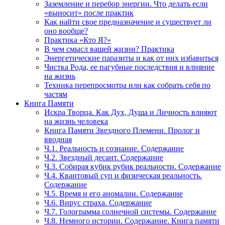
Заземление и перебор энергии. Что делать если
«выносит» после практик
Как найти свое предназначение и существует ли
оно вообще?
Практика «Кто Я?»
В чем смысл вашей жизни? Практика
Энергетические паразиты и как от них избавиться
Чистка Рода, ее пагубные последствия и влияние
на жизнь
Техника перепросмотра или как собрать себя по
частям
Книга Памяти
Искра Творца. Как Дух, Душа и Личность влияют
на жизнь человека
Книга Памяти Звездного Племени. Пролог и
вводная
Ч.1. Реальность и сознание. Содержание
Ч.2. Звездный десант. Содержание
Ч.3. Собирая кубик рубик реальности. Содержание
Ч.4. Квантовый суп и физическая реальность.
Содержание
Ч.5. Время и его аномалии. Содержание
Ч.6. Вирус страха. Содержание
Ч.7. Голограмма солнечной системы. Содержание
Ч.8. Немного истории. Содержание. Книга памяти