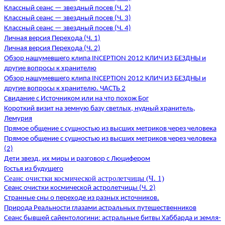
Классный сеанс — звездный посев (Ч. 2)
Классный сеанс — звездный посев (Ч. 3)
Классный сеанс — звездный посев (Ч. 4)
Личная версия Перехода (Ч. 1)
Личная версия Перехода (Ч. 2)
Обзор нашумевшего клипа INCEPTION 2012 КЛИЧ ИЗ БЕЗДНЫ и
другие вопросы к хранителю
Обзор нашумевшего клипа INCEPTION 2012 КЛИЧ ИЗ БЕЗДНЫ и
другие вопросы к хранителю. ЧАСТЬ 2
Свидание с Источником или на что похож Бог
Короткий визит на земную базу светлых, нудный хранитель,
Лемурия
Прямое общение с сущностью из высших метриков через человека
Прямое общение с сущностью из высших метриков через человека
(2)
Дети звезд, их миры и разговор с Люцифером
Гостья из будущего
Сеанс очистки космической астролетчицы (Ч. 1)
Сеанс очистки космической астролетчицы (Ч. 2)
Странные сны о переходе из разных источников.
Природа Реальности глазами астральных путешественников
Сеанс бывшей сайентологини: астральные битвы Хаббарда и земля-