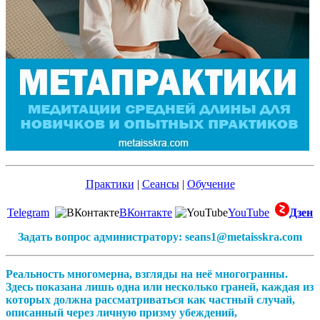
Практики
|
Сеансы
|
Обучение
Telegram
ВКонтакте
YouTube
Дзен
Задать вопрос администратору: seans1@metaisskra.com
Реальность многомерна, взгляды на неё многогранны.
Здесь показана лишь одна или несколько граней, каждая из
которых должна рассматриваться как частный случай,
описанный через личную призму убеждений,