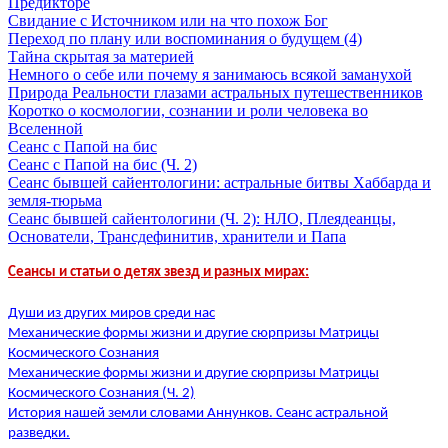
Предикторе
Свидание с Источником или на что похож Бог
Переход по плану или воспоминания о будущем (4)
Тайна скрытая за материей
Немного о себе или почему я занимаюсь всякой заманухой
Природа Реальности глазами астральных путешественников
Коротко о космологии, сознании и роли человека во
Вселенной
Сеанс с Папой на бис
Сеанс с Папой на бис (Ч. 2)
Сеанс бывшей сайентологини: астральные битвы Хаббарда и
земля-тюрьма
Сеанс бывшей сайентологини (Ч. 2): НЛО, Плеядеанцы,
Основатели, Трансдефинитив, хранители и Папа
Сеансы и статьи о детях звезд и разных мирах:
Души из других миров среди нас
Механические формы жизни и другие сюрпризы Матрицы
Космического Сознания
Механические формы жизни и другие сюрпризы Матрицы
Космического Сознания (Ч. 2)
История нашей земли словами Аннунков. Сеанс астральной
разведки.