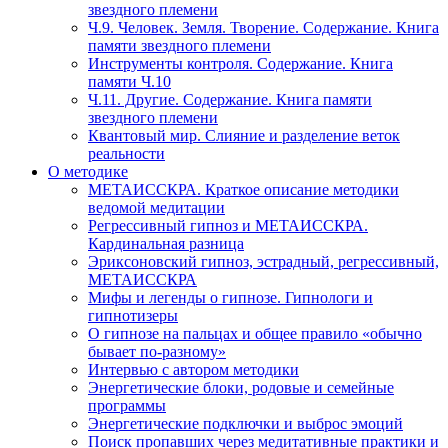
звездного племени
Ч.9. Человек. Земля. Творение. Содержание. Книга
памяти звездного племени
Инструменты контроля. Содержание. Книга
памяти Ч.10
Ч.11. Другие. Содержание. Книга памяти
звездного племени
Квантовый мир. Слияние и разделение веток
реальности
О методике
МЕТАИССКРА. Краткое описание методики
ведомой медитации
Регрессивный гипноз и МЕТАИССКРА.
Кардинальная разница
Эриксоновский гипноз, эстрадный, регрессивный,
МЕТАИССКРА
Мифы и легенды о гипнозе. Гипнологи и
гипнотизеры
О гипнозе на пальцах и общее правило «обычно
бывает по-разному»
Интервью с автором методики
Энергетические блоки, родовые и семейные
программы
Энергетические подключки и выброс эмоций
Поиск пропавших через медитативные практики и