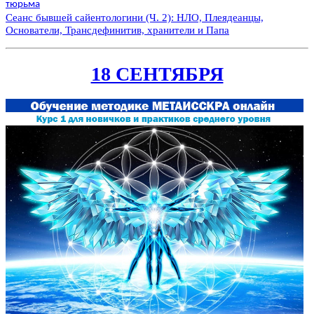
тюрьма
Сеанс бывшей сайентологини (Ч. 2): НЛО, Плеядеанцы,
Основатели, Трансдефинитив, хранители и Папа
18 СЕНТЯБРЯ