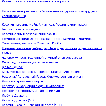
Разговор с капитаном космического корабля
Параллельная реальность ближе, чем мы думаем, или трудный
хранитель (Ч. 3)
Кусочки истории: Майя, Атлантида, Россия, цивилизация
Бессмертных, коллайдер
Классные сны и возвращения памяти
Немного истории: Остров Пасхи, Дорога Бимини, пирамиды,
Стоунхендж, мегалиты Окинавы, Кааба
Порталы, затмение, вибрации, Петербург, Москва, и другие «места
силы»
Человек — часть Вселенной. Личный опыт оператора
Переход, цивилизации, и расы земли
Где мой ДОМ?
Космические вопросы, переход, Гагарин, Австралия.
Наш очаг/ Астральный Город. Художественный фильм
Души материальных миров
Переход, инкарнации людей и животных
Переход и животные, инкарнации душ
Любить Дракона
Любить Дракона (Ч. 2)
Классный сеанс — звездный посев (Ч. 1)