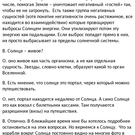
числе, помогая Земле – уничтожает негативный «гостей» так,
чтобы ее не затронуть. Есть также группа негативных
сущностей (хотя понятие негативности очень растяжимое, все
находится во взаимодействии) которые провоцируют
выбросы Солнцем энергии. Они утилизируют потом эту
энергию как падальщики. Если выброс попадет прямо в них,
их просто выбрасывает за пределы солнечной системы.
В. Солнце – живое?
О. оно живое как часть организма, а не как отдельная
сущность. Звезды, словно клетки, образуют какой то орган
Вселенной.
В. Есть мнение, что солнце это портал, через который можно
путешествовать.
О. нет, портал находится недалеко от Солнца. А само Солнце
это как вокзал с билетными кассами. Там получаются
разрешения (визы) на путешествия.
В. Отлично. В ближайшее время мне бы хотелось подробнее
остановиться на этих вопросах. Но вернемся к Солнцу. Что за
корабли вокруг Солнца постоянно видно на многих фото в