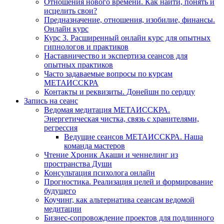
Отношения нового времени. Как найти, понять и
исцелить свои?
Предназначение, отношения, изобилие, финансы.
Онлайн курс
Курс 3. Расширенный онлайн курс для опытных
гипнологов и практиков
Наставничество и экспертиза сеансов для
опытных практиков
Часто задаваемые вопросы по курсам
МЕТАИССКРА
Контакты и реквизиты. Донейшн по сердцу
Запись на сеанс
Ведомая медитация МЕТАИССКРА.
Энергетическая чистка, связь с хранителями,
регрессия
Ведущие сеансов МЕТАИССКРА. Наша
команда мастеров
Чтение Хроник Акаши и ченнелинг из
пространства Души
Консультация психолога онлайн
Прогностика. Реализация целей и формирование
будущего
Коучинг, как альтернатива сеансам ведомой
медитации
Бизнес-сопровождение проектов для подлинного