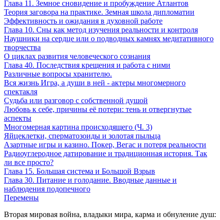
Глава 11. Земное сновидение и пробуждение Атлантов
Теория заговора на практике. Земная школа дипломатии
Эффективность и ожидания в духовной работе
Глава 10. Сны как метод изучения реальности и контроля
Наушники на сердце или о подводных камнях медитативного
творчества
О циклах развития человеческого сознания
Глава 40. Последствия крещения и работа с ними
Различные вопросы хранителю.
Вся жизнь Игра, а души в ней - актеры многомерного
спектакля
Судьба или разговор с собственной душой
Любовь к себе, причины её потери: тень и отвергнутые
аспекты
Многомерная картина происходящего (Ч. 3)
Яйцеклетки, сперматозоиды и золотая пыльца
Азартные игры и казино. Покер, Вегас и потеря реальности
Радиоуглеродное датирование и традиционная история. Так
ли все просто?
Глава 15. Большая система и Большой Взрыв
Глава 30. Питание и голодание. Вводные данные и
наблюдения подопечного
Перемены
Вторая мировая война, владыки мира, карма и обнуление душ: