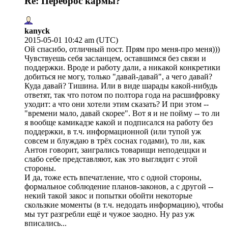
Re: Переброс кармы?
kanyck
2015-05-01 10:42 am (UTC)
Ой спасибо, отличный пост. Прям про меня-про меня)))
Чувствуешь себя засланцем, оставшимся без связи и
поддержки. Вроде и работу дали, а никакой конкретики
добиться не могу, только "давай-давай", а чего давай?
Куда давай? Тишина. Или в виде шарады какой-нибудь
ответят, так что потом по полтора года на расшифровку
уходит: а что они хотели этим сказать? И при этом --
"времени мало, давай скорее". Вот я и не пойму -- то ли
я вообще камикадзе какой и подписался на работу без
поддержки, в т.ч. информационной (или тупой уж
совсем и блуждаю в трёх соснах годами), то ли, как
Антон говорит, заигрались товарищи неподеццки и
слабо себе представляют, как это выглядит с этой
стороны.
И да, тоже есть впечатление, что с одной стороны,
формальное соблюдение планов-законов, а с другой --
некий такой закос и попытки обойти некоторые
скользкие моменты (в т.ч. недодать информацию), чтобы
мы тут разгребли ещё и чужое заодно. Ну раз уж
вписались...