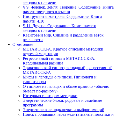
звездного племени
Ч.9. Человек. Земля. Творение. Содержание. Книга
памяти звездного племени
Инструменты контроля. Содержание. Книга
памяти Ч.10
Ч.11. Другие. Содержание. Книга памяти
звездного племени
Квантовый мир. Слияние и разделение веток
реальности
О методике
МЕТАИССКРА. Краткое описание методики
ведомой медитации
Регрессивный гипноз и МЕТАИССКРА.
Кардинальная разница
Эриксоновский гипноз, эстрадный, регрессивный,
МЕТАИССКРА
Мифы и легенды о гипнозе. Гипнологи и
гипнотизеры
О гипнозе на пальцах и общее правило «обычно
бывает по-разному»
Интервью с автором методики
Энергетические блоки, родовые и семейные
программы
Энергетические подключки и выброс эмоций
Поиск пропавших через медитативные практики и