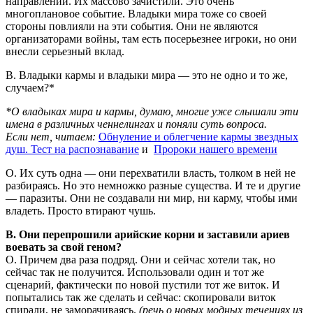
направлении. Их массово зачистили. Это очень
многоплановое событие. Владыки мира тоже со своей
стороны повлияли на эти события. Они не являются
организаторами войны, там есть посерьезнее игроки, но они
внесли серьезный вклад.
В. Владыки кармы и владыки мира — это не одно и то же,
случаем?*
*О владыках мира и кармы, думаю, многие уже слышали эти
имена в различных ченнелингах и поняли суть вопроса.
Если нет, читаем:
Обнуление и облегчение кармы звездных
душ. Тест на распознавание
и
Пророки нашего времени
О. Их суть одна — они перехватили власть, толком в ней не
разбираясь. Но это немножко разные существа. И те и другие
— паразиты. Они не создавали ни мир, ни карму, чтобы ими
владеть. Просто втирают чушь.
В. Они перепрошили арийские корни и заставили ариев
воевать за свой геном?
О. Причем два раза подряд. Они и сейчас хотели так, но
сейчас так не получится. Использовали один и тот же
сценарий, фактически по новой пустили тот же виток. И
попытались так же сделать и сейчас: скопировали виток
спирали, не заморачиваясь.
(речь о новых модных течениях из