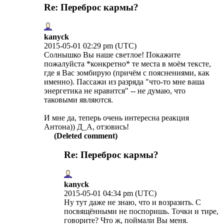
Re: Переброс кармы?
kanyck
2015-05-01 02:29 pm (UTC)
Солнышко Вы наше светлое! Покажите
пожалуйста *конкретно* те места в моём тексте,
где я Вас зомбирую (причём с пояснениями, как
именно). Пассажи из разряда "что-то мне ваша
энергетика не нравится" -- не думаю, что
таковыми являются.
И мне да, теперь очень интересна реакция
Антона)) Д_А, отзовись!
(Deleted comment)
Re: Переброс кармы?
kanyck
2015-05-01 04:34 pm (UTC)
Ну тут даже не знаю, что и возразить. С
посвящёнными не поспоришь. Точки и тире,
говорите? Что ж, поймали Вы меня.