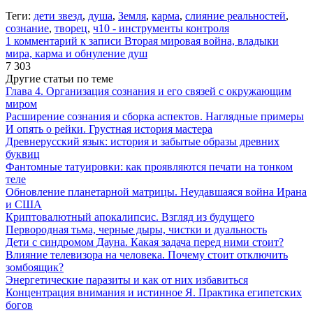
Теги:
дети звезд
,
душа
,
Земля
,
карма
,
слияние реальностей
,
сознание
,
творец
,
ч10 - инструменты контроля
1 комментарий
к записи Вторая мировая война, владыки
мира, карма и обнуление душ
7 303
Другие статьи по теме
Глава 4. Организация сознания и его связей с окружающим
миром
Расширение сознания и сборка аспектов. Наглядные примеры
И опять о рейки. Грустная история мастера
Древнерусский язык: история и забытые образы древних
буквиц
Фантомные татуировки: как проявляются печати на тонком
теле
Обновление планетарной матрицы. Неудавшаяся война Ирана
и США
Криптовалютный апокалипсис. Взгляд из будущего
Первородная тьма, черные дыры, чистки и дуальность
Дети с синдромом Дауна. Какая задача перед ними стоит?
Влияние телевизора на человека. Почему стоит отключить
зомбоящик?
Энергетические паразиты и как от них избавиться
Концентрация внимания и истинное Я. Практика египетских
богов