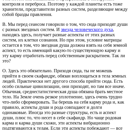
контроля и переброса. Поэтому у каждой планеты есть тоже
хранители, представители разных систем, разделяющие между
собой бразды правления.
В. Мы перед сеансом говорили о том, что сюда приходят души
с разных звездных систем. И
звезда человеческого духа
,
находясь здесь, получает разные аспекты от этих разных
систем, их клетки сознания. Но при этом, условие матрицы
остается в том, что звездная душа должна взять на себя земной
аспект, то есть имеющий какую-то существующую карму и
эту карму отработать перед собственным раскрытием. Так ли
это?
О. Здесь это обязательно. Приходя сюда, ты не можешь
прийти в своем скафандре, обязан воплощаться в тела земных
людей. Практически нет другого способа прийти сюда. Есть
особо сильные цивилизации, они приходят, но там все иначе.
Обычная, среднестатистическая душа обязана брать местное
тело. На Земле очень резкое уплотнение, здесь очень трудно
что-либо сформировать. Ты берешь на себя карму рода и, как
правило, аспекты души и рода совпадают и долги
одинаковые. Иногда это разные структуры, есть и аспект
души, плюс то, что несет в себе скафандр. Но чаще родовая
карма и карма души схожи, эти аспекты вибрационно
подтягиваются к телам. Если эти аспекты побеждают — все