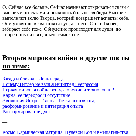
О. Сейчас все больше. Сейчас начинают открываться связи с
высшими аспектами и появилось больше свободы.Высшие
выполняют волю Творца, который возвращает аспекты себе.
Они уходят не в квантовый суп, а в него. Опыт Творец
забирает себе тоже. Обнуление происходит для души, но
Творец помнит все, иначе смысла нет.
Вторая мировая война и другие посты
по теме:
Загадки блокады
Ленинград
а
Почему Гитлер не взял
Ленинград
? Регрессия
Первая мировая война: откуда оружие и технологии?
Карма, её
переброс
и отсутствие
Эволюция Искры Творца. Точка невозврата,
расформирование
и интеграция опыта
Расформирование
душ
—
Космо-Кармическая матрица, Нулевой Код и вмешательства