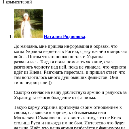
1 комментарий
Наталия Родионова
:
До майдана, мне пришла информация в образах, что
когда Украина вернётся в Росию, сразу начнётся мировая
война. Потом что-то пошло не так и Украина
развалилась. Тогда я стала помогать украине, стала
разгонять черноту над ней, пока не увидела, что чернота
идёт из Киева. Разгонять перестала, и пришёл ответ, что
там воплотилось много душ бывших фашистов. Они
типо недоиграли.))
Смотрю сейчас на нашу доблестную армию и радуюсь за
Украину, за её освобождение от фашизма.
Такую карму Украина притянула своим отношением к
своим, славянским корням, к обзываемым ими
Москалям. Обыкновенная зависть к тому, что не Киев
столица Руси и никогда им не был. Интересно что будет
дальше. Идёт, что наша армия разберётся с фашизмом на