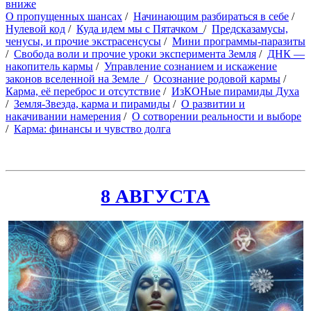
вниже
О пропущенных шансах
/
Начинающим разбираться в себе
/
Нулевой код
/
Куда идем мы с Пятачком
/
Предсказамусы,
ченусы, и прочие экстрасенсусы
/
Мини программы-паразиты
/
Свобода воли и прочие уроки эксперимента Земля
/
ДНК —
накопитель кармы
/
Управление сознанием и искажение
законов вселенной на Земле
/
Осознание родовой кармы
/
Карма, её переброс и отсутствие
/
ИзКОНые пирамиды Духа
/
Земля-Звезда, карма и пирамиды
/
О развитии и
накачивании намерения
/
О сотворении реальности и выборе
/
Карма: финансы и чувство долга
8 АВГУСТА