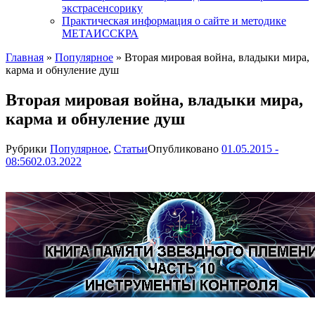
экстрасенсорику
Практическая информация о сайте и методике
МЕТАИССКРА
Главная
»
Популярное
»
Вторая мировая война, владыки мира,
карма и обнуление душ
Вторая мировая война, владыки мира,
карма и обнуление душ
Рубрики
Популярное
,
Статьи
Опубликовано
01.05.2015 -
08:56
02.03.2022