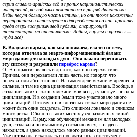
серии славяно-арийских вед и прочих националистических
настроений, возводимых некоторыми в разряд фанатизма.
Веды несут большую часть истины, но они тоже искажены/
перепрошиты и используются для разделения по нац. признаку
среди сверх восприимчивой публики, оперирующей
толполитарными инстинктами. Войны, вирусы и кризисы —
туда же)
В. Владыки кармы, как мы понимаем, взяли систему,
которая отвечала за энерго-информационный баланс
мироздания для молодых душ. Они начали перешивать
эту систему и разрешили
переброс кармы
?
О. Это практиковалось и до того, как они перехватили.
Причем, они перехватили лишь часть, но говорят, что
перехватили абсоютно всё. На самом деле механизм древнее и
сильнее, и там не одна цивилизация задействована. Вообще, в
создании таких сложных механизмов всегда участвует не одна
цивилизация. И в создании Земли тоже участвовало много
цивилизаций. Потому что в ключевых точках мироздания не
может быть один создатель. Это слишком локально и слишком
много риска. Обычно в таких местах узел различных линий
цивилизаций. Карму, как обучающий механизм для молодых
душ, создавали по взаимному согласию всех, кто здесь
находился, а здесь находилось много разных цивилизаций.
Уже потом она исказилась и превратилась в инструмент