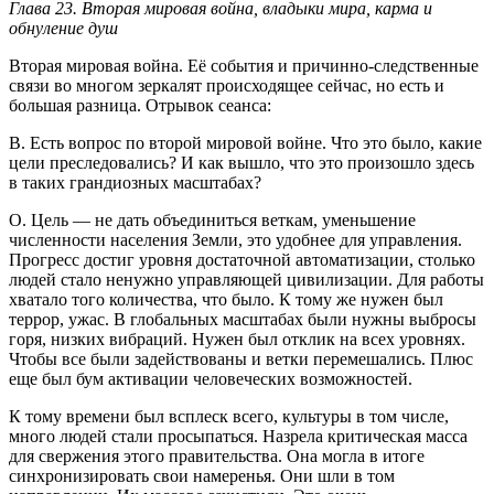
Глава 23. Вторая мировая война, владыки мира, карма и
обнуление душ
Вторая мировая война. Её события и причинно-следственные
связи во многом зеркалят происходящее сейчас, но есть и
большая разница. Отрывок сеанса:
В. Есть вопрос по второй мировой войне. Что это было, какие
цели преследовались? И как вышло, что это произошло здесь
в таких грандиозных масштабах?
О. Цель — не дать объединиться веткам, уменьшение
численности населения Земли, это удобнее для управления.
Прогресс достиг уровня достаточной автоматизации, столько
людей стало ненужно управляющей цивилизации. Для работы
хватало того количества, что было. К тому же нужен был
террор, ужас. В глобальных масштабах были нужны выбросы
горя, низких вибраций. Нужен был отклик на всех уровнях.
Чтобы все были задействованы и ветки перемешались. Плюс
еще был бум активации человеческих возможностей.
К тому времени был всплеск всего, культуры в том числе,
много людей стали просыпаться. Назрела критическая масса
для свержения этого правительства. Она могла в итоге
синхронизировать свои намеренья. Они шли в том