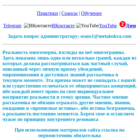
Практики
|
Сеансы
|
Обучение
Telegram
ВКонтакте
YouTube
Дзен
Задать вопрос администратору: seans1@metaisskra.com
Реальность многомерна, взгляды на неё многогранны.
Здесь показана лишь одна или несколько граней, каждая из
которых должна рассматриваться как частный случай,
описанный через личную призму убеждений,
миропонимания и доступных знаний рассказчика в
текущем моменте. Эта призма может не совпадать с вашей
или существенно отличаться от общепринятых концепций,
ибо каждый имеет право на свое индивидуальное
восприятие реальности и точку зрения. Частное мнение
рассказчика не обязано отражать другие мнения, знания,
ожидания и «прописные истины», ибо истина безгранична,
а реальность постоянно меняется. Берем свое и оставляем
чужое по принципу внутреннего резонанса
При использовании материалов сайта ссылка на
первоисточник обязательна