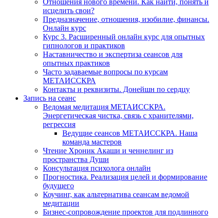
Отношения нового времени. Как найти, понять и
исцелить свои?
Предназначение, отношения, изобилие, финансы.
Онлайн курс
Курс 3. Расширенный онлайн курс для опытных
гипнологов и практиков
Наставничество и экспертиза сеансов для
опытных практиков
Часто задаваемые вопросы по курсам
МЕТАИССКРА
Контакты и реквизиты. Донейшн по сердцу
Запись на сеанс
Ведомая медитация МЕТАИССКРА.
Энергетическая чистка, связь с хранителями,
регрессия
Ведущие сеансов МЕТАИССКРА. Наша
команда мастеров
Чтение Хроник Акаши и ченнелинг из
пространства Души
Консультация психолога онлайн
Прогностика. Реализация целей и формирование
будущего
Коучинг, как альтернатива сеансам ведомой
медитации
Бизнес-сопровождение проектов для подлинного