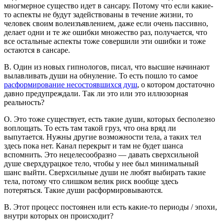
многмерное существо идет в сансару. Потому что если какие-
то аспекты не будут задействованы в течение жизни, то
человек своим волеизъявлением, даже если очень пассивно,
делает одни и те же ошибки множество раз, получается, что
все остальные аспекты тоже совершили эти ошибки и тоже
остаются в сансаре.
В. Один из новых гипнологов, писал, что высшие начинают
вылавливать души на обнуление. То есть пошло то самое
расформирование несостоявшихся душ
, о котором достаточно
давно предупреждали. Так ли это или это иллюзорная
реальность?
О. Это тоже существует, есть такие души, которых бесполезно
воплощать. То есть там такой груз, что она вряд ли
выпутается. Нужны другие возможности тела, а таких тел
здесь пока нет. Канал перекрыт и там не будет шанса
вспомнить. Это нецелесообразно — давать сверхсильной
душе сверхдурацкое тело, чтобы у нее был минимальный
шанс выйти. Сверхсильные души не любят выбирать такие
тела, потому что слишком велик риск вообще здесь
потеряться. Такие души расформировываются.
В. Этот процесс постоянен или есть какие-то периоды / эпохи,
внутри которых он происходит?