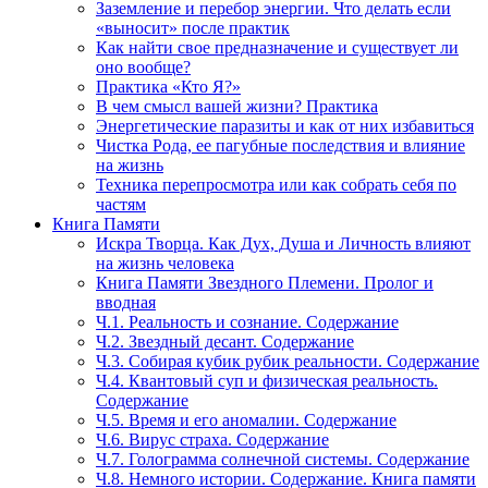
Заземление и перебор энергии. Что делать если
«выносит» после практик
Как найти свое предназначение и существует ли
оно вообще?
Практика «Кто Я?»
В чем смысл вашей жизни? Практика
Энергетические паразиты и как от них избавиться
Чистка Рода, ее пагубные последствия и влияние
на жизнь
Техника перепросмотра или как собрать себя по
частям
Книга Памяти
Искра Творца. Как Дух, Душа и Личность влияют
на жизнь человека
Книга Памяти Звездного Племени. Пролог и
вводная
Ч.1. Реальность и сознание. Содержание
Ч.2. Звездный десант. Содержание
Ч.3. Собирая кубик рубик реальности. Содержание
Ч.4. Квантовый суп и физическая реальность.
Содержание
Ч.5. Время и его аномалии. Содержание
Ч.6. Вирус страха. Содержание
Ч.7. Голограмма солнечной системы. Содержание
Ч.8. Немного истории. Содержание. Книга памяти