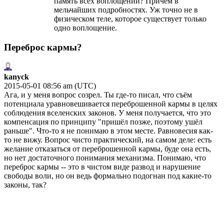
память всех воплощений? Причем в
мельчайших подробностях. Уж точно не в
физическом теле, которое существует только
одно воплощение.
Переброс кармы?
kanyck
2015-05-01 08:56 am (UTC)
Ага, и у меня вопрос созрел. Ты где-то писал, что съём
потенциала уравновешивается переброшенной кармы в целях
соблюдения вселенских законов. У меня получается, что это
компенсация по принципу "пришёл позже, поэтому ушёл
раньше". Что-то я не понимаю в этом месте. Равновесия как-
то не вижу. Вопрос чисто практический, на самом деле: есть
желание отказаться от переброшенной кармы, буде она есть,
но нет достаточного понимания механизма. Понимаю, что
переброс кармы -- это в чистом виде развод и нарушение
свободы воли, но он ведь формально подогнан под какие-то
законы, так?