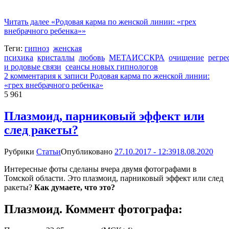
Читать далее
«Родовая карма по женской линии: «грех
внебрачного ребенка»»
Теги:
гипноз
женская
психика
кристаллы
любовь
МЕТАИССКРА
очищение
регре
и родовые связи
сеансы новых гипнологов
2 комментария
к записи Родовая карма по женской линии:
«грех внебрачного ребенка»
5 961
Плазмоид, парниковый эффект или
след ракеты?
Рубрики
Статьи
Опубликовано
27.10.2017 - 12:39
18.08.2020
Интересные фоты сделаны вчера двумя фотографами в
Томской области. Это плазмоид, парниковый эффект или след
ракеты?
Как думаете, что это?
Плазмоид. Коммент фотографа: