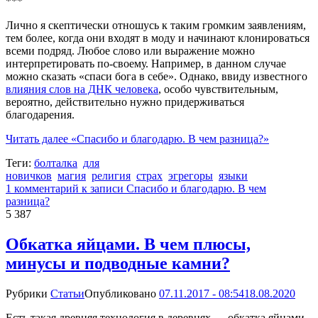
***
Лично я скептически отношусь к таким громким заявлениям,
тем более, когда они входят в моду и начинают клонироваться
всеми подряд. Любое слово или выражение можно
интерпретировать по-своему. Например, в данном случае
можно сказать «спаси бога в себе». Однако, ввиду известного
влияния слов на ДНК человека
, особо чувствительным,
вероятно, действительно нужно придерживаться
благодарения.
Читать далее
«Спасибо и благодарю. В чем разница?»
Теги:
болталка
для
новичков
магия
религия
страх
эгрегоры
языки
1 комментарий
к записи Спасибо и благодарю. В чем
разница?
5 387
Обкатка яйцами. В чем плюсы,
минусы и подводные камни?
Рубрики
Статьи
Опубликовано
07.11.2017 - 08:54
18.08.2020
Есть такая древняя технология в деревнях — обкатка яйцами