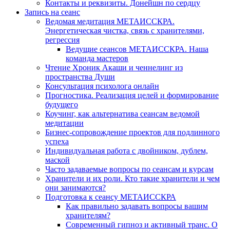
Контакты и реквизиты. Донейшн по сердцу
Запись на сеанс
Ведомая медитация МЕТАИССКРА.
Энергетическая чистка, связь с хранителями,
регрессия
Ведущие сеансов МЕТАИССКРА. Наша
команда мастеров
Чтение Хроник Акаши и ченнелинг из
пространства Души
Консультация психолога онлайн
Прогностика. Реализация целей и формирование
будущего
Коучинг, как альтернатива сеансам ведомой
медитации
Бизнес-сопровождение проектов для подлинного
успеха
Индивидуальная работа с двойником, дублем,
маской
Часто задаваемые вопросы по сеансам и курсам
Хранители и их роли. Кто такие хранители и чем
они занимаются?
Подготовка к сеансу МЕТАИССКРА
Как правильно задавать вопросы вашим
хранителям?
Современный гипноз и активный транс. О