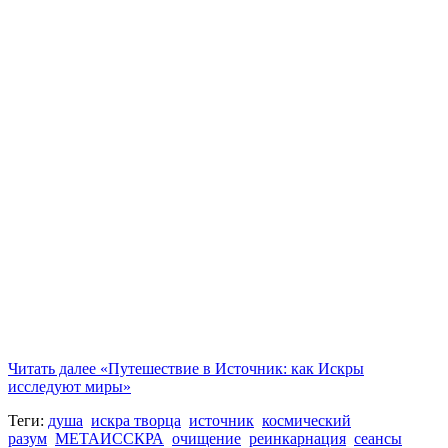
Читать далее
«Путешествие в Источник: как Искры
исследуют миры»
Теги:
душа
искра творца
источник
космический
разум
МЕТАИССКРА
очищение
реинкарнация
сеансы