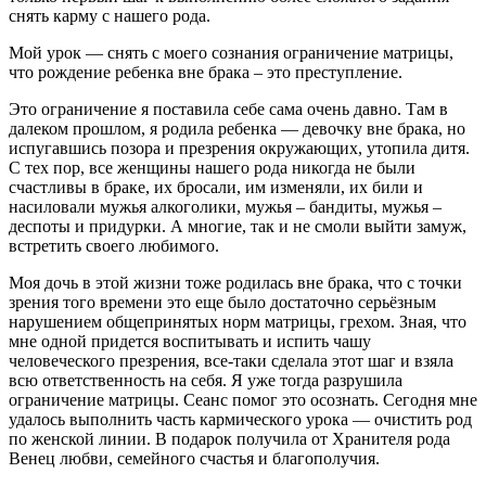
снять карму с нашего рода.
Мой урок — снять с моего сознания ограничение матрицы,
что рождение ребенка вне брака – это преступление.
Это ограничение я поставила себе сама очень давно. Там в
далеком прошлом, я родила ребенка — девочку вне брака, но
испугавшись позора и презрения окружающих, утопила дитя.
С тех пор, все женщины нашего рода никогда не были
счастливы в браке, их бросали, им изменяли, их били и
насиловали мужья алкоголики, мужья – бандиты, мужья –
деспоты и придурки. А многие, так и не смоли выйти замуж,
встретить своего любимого.
Моя дочь в этой жизни тоже родилась вне брака, что с точки
зрения того времени это еще было достаточно серьёзным
нарушением общепринятых норм матрицы, грехом. Зная, что
мне одной придется воспитывать и испить чашу
человеческого презрения, все-таки сделала этот шаг и взяла
всю ответственность на себя. Я уже тогда разрушила
ограничение матрицы. Сеанс помог это осознать. Сегодня мне
удалось выполнить часть кармического урока — очистить род
по женской линии. В подарок получила от Хранителя рода
Венец любви, семейного счастья и благополучия.