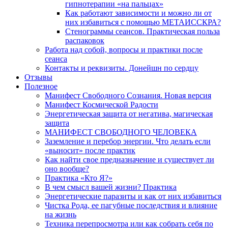
гипнотерапии «на пальцах»
Как работают зависимости и можно ли от
них избавиться с помощью МЕТАИССКРА?
Стенограммы сеансов. Практическая польза
распаковок
Работа над собой, вопросы и практики после
сеанса
Контакты и реквизиты. Донейшн по сердцу
Отзывы
Полезное
Манифест Свободного Сознания. Новая версия
Манифест Космической Радости
Энергетическая защита от негатива, магическая
защита
МАНИФЕСТ СВОБОДНОГО ЧЕЛОВЕКА
Заземление и перебор энергии. Что делать если
«выносит» после практик
Как найти свое предназначение и существует ли
оно вообще?
Практика «Кто Я?»
В чем смысл вашей жизни? Практика
Энергетические паразиты и как от них избавиться
Чистка Рода, ее пагубные последствия и влияние
на жизнь
Техника перепросмотра или как собрать себя по