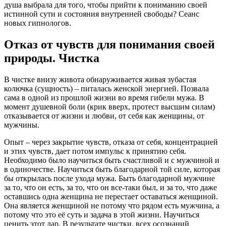
душа выбрала для того, чтобы прийти к пониманию своей
истинной сути и состояния внутренней свободы? Сеанс
новых гипнологов.
Отказ от чувств для понимания своей
природы. Чистка
В чистке внизу живота обнаруживается живая зубастая
колючка (сущность) – питалась женской энергией. Позвала
сама в одной из прошлой жизни во время гибели мужа. В
момент душевной боли (крик вверх, протест высшим силам)
отказывается от жизни и любви, от себя как женщины, от
мужчины.
Опыт – через закрытие чувств, отказа от себя, концентрацией
и этих чувств, дает потом импульс к принятию себя.
Необходимо было научиться быть счастливой и с мужчиной и
в одиночестве. Научиться быть благодарной той силе, которая
бы открылась после ухода мужа. Быть благодарной мужчине
за то, что он есть, за то, что он все-таки был, и за то, что даже
оставшись одна женщина не перестает оставаться женщиной.
Она является женщиной не потому что рядом есть мужчина, а
потому что это её суть и задача в этой жизни. Научиться
ценить этот дар, В результате чистки, всех осознаний