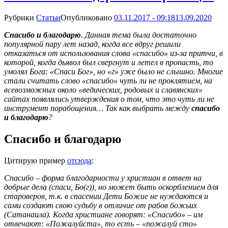
Рубрики
Статьи
Опубликовано
03.11.2017 - 09:18
13.09.2020
Спасибо и благодарю
. Данная тема была достаточно
популярной пару лет назад, когда все вдруг решили
отказаться от использования слова «спасибо» из-за притчи, в
которой, когда дьявол был свергнут и летел в пропасть, то
умолял Бога: «Спаси Бог», но «г» уже было не слышно. Многие
стали считать слово «спасибо» чуть ли не проклятием, на
всевозможных около «ведических, родовых и славянских»
сайтах появлялись утверждения о том, что это чуть ли не
инструмент порабощения… Так как выбрать между
спасибо
и благодарю
?
Спасибо и благодарю
Цитирую пример
отсюда
:
Спасибо – форма благодарности у христиан в ответ на
добрые дела (спаси, Бо(г)), но может быть оскорблением для
староверов, т.к. в спасении Дети Божие не нуждаются и
сами создают свою судьбу в отличие от рабов божьих
(Сатанаила). Когда христиане говорят: «Спасибо» – им
отвечают: «Пожалуйста», то есть – «пожалуй сто»