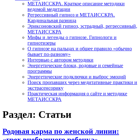
МЕТАИССКРА. Краткое описание методики
ведомой медитации
Регрессивный гипноз и МЕТАИССКРА.
Кардинальная разница
Эриксоновский гипноз, эстрадный, регрессивный,
МЕТАИССКРА
Мифы и легенды о гипнозе. Гипнологи и
гипнотизеры
О гипнозе на пальцах и общее правило «обычно
бывает по-разному»
Интервью с автором методики
Энергетические блоки, родовые и семейные
программы
Энергетические подключки и выброс эмоций
Поиск пропавших через медитативные практики и
экстрасенсорику
Практическая информация о сайте и методике
МЕТАИССКРА
Раздел: Статьи
Родовая карма по женской линии:
«грех внебрачного ребенка»