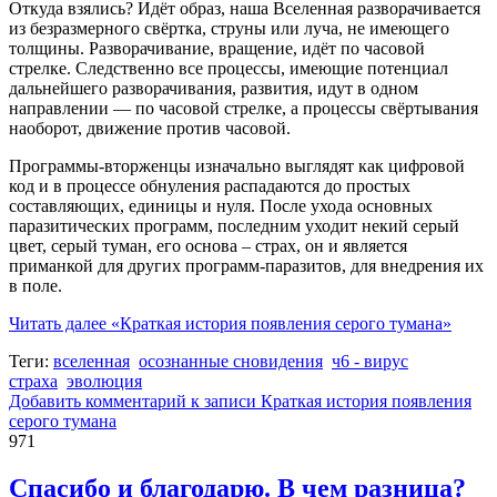
Откуда взялись? Идёт образ, наша Вселенная разворачивается
из безразмерного свёртка, струны или луча, не имеющего
толщины. Разворачивание, вращение, идёт по часовой
стрелке. Следственно все процессы, имеющие потенциал
дальнейшего разворачивания, развития, идут в одном
направлении — по часовой стрелке, а процессы свёртывания
наоборот, движение против часовой.
Программы-вторженцы изначально выглядят как цифровой
код и в процессе обнуления распадаются до простых
составляющих, единицы и нуля. После ухода основных
паразитических программ, последним уходит некий серый
цвет, серый туман, его основа – страх, он и является
приманкой для других программ-паразитов, для внедрения их
в поле.
Читать далее
«Краткая история появления серого тумана»
Теги:
вселенная
осознанные сновидения
ч6 - вирус
страха
эволюция
Добавить комментарий
к записи Краткая история появления
серого тумана
971
Спасибо и благодарю. В чем разница?