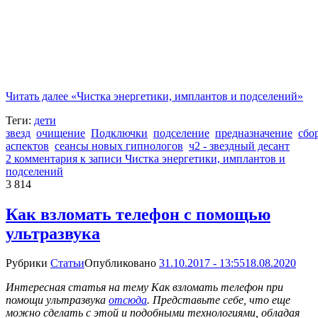
Читать далее
«Чистка энергетики, имплантов и подселений»
Теги:
дети
звезд
очищение
Подключки
подселение
предназначение
сбо
аспектов
сеансы новых гипнологов
ч2 - звездный десант
2 комментария
к записи Чистка энергетики, имплантов и
подселений
3 814
Как взломать телефон с помощью
ультразвука
Рубрики
Статьи
Опубликовано
31.10.2017 - 13:55
18.08.2020
Интересная статья на тему Как взломать телефон при
помощи ультразвука
отсюда
. Представьте себе, что еще
можно сделать с этой и подобными технологиями, обладая