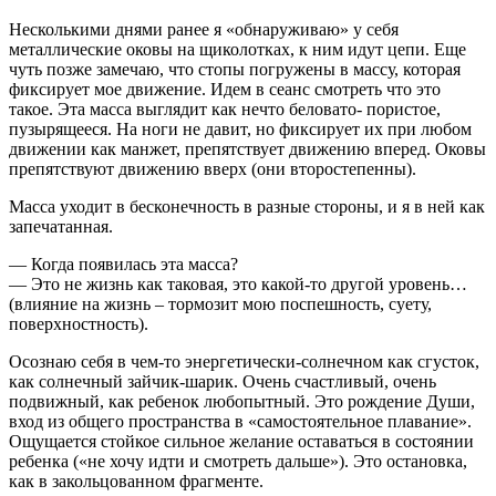
Несколькими днями ранее я «обнаруживаю» у себя
металлические оковы на щиколотках, к ним идут цепи. Еще
чуть позже замечаю, что стопы погружены в массу, которая
фиксирует мое движение. Идем в сеанс смотреть что это
такое. Эта масса выглядит как нечто беловато- пористое,
пузырящееся. На ноги не давит, но фиксирует их при любом
движении как манжет, препятствует движению вперед. Оковы
препятствуют движению вверх (они второстепенны).
Масса уходит в бесконечность в разные стороны, и я в ней как
запечатанная.
— Когда появилась эта масса?
— Это не жизнь как таковая, это какой-то другой уровень…
(влияние на жизнь – тормозит мою поспешность, суету,
поверхностность).
Осознаю себя в чем-то энергетически-солнечном как сгусток,
как солнечный зайчик-шарик. Очень счастливый, очень
подвижный, как ребенок любопытный. Это рождение Души,
вход из общего пространства в «самостоятельное плавание».
Ощущается стойкое сильное желание оставаться в состоянии
ребенка («не хочу идти и смотреть дальше»). Это остановка,
как в закольцованном фрагменте.