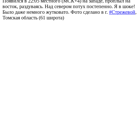
Появился в 22:05 местного (МСК+4) на западе, проплыл на
восток, раздуваясь. Над севером потух постепенно. Я в шоке!
Было даже немного жутковато. Фото сделано в г.
#Стрежевой
,
Томская область (61 широта)